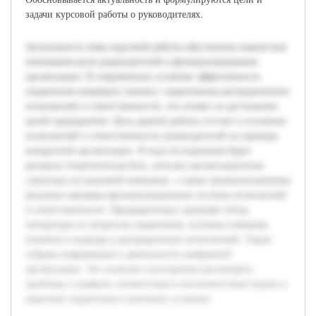
задачи курсовой работы о руководителях.
Актуальность темы курсовой работы обусловлена важностью
понимания роли руководителей в функционировании
организации. В современных условиях эффективность
управления напрямую связана с правильным распределением
полномочий и ответственности, что влияет на достижение
целей предприятия. Цель данной работы состоит в изучении
полномочий и ответственности руководителей на примере
конкретной организации. В ходе исследования будет
раскрыта теоретическая база, описана организационная
структура исследуемой компании, а также проанализированы
реальные примеры функционирования системы полномочий
и ответственности. Предварительно проведён обзор
литературы по вопросам управления, изучены ключевые
понятия и подходы к распределению полномочий. Также
собрана информация о деятельности выбранной
организации. Это позволит всесторонне рассмотреть
проблему и выявить соответствия и несоответствия теории и
практики управления в реальных условиях.