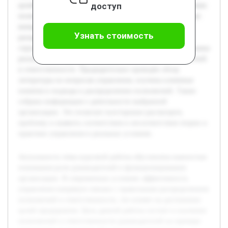
доступ
целей предприятия. Цель данной работы состоит в изучении
полномочий и ответственности руководителей на примере
конкретной организации. В ходе исследования будет
Узнать стоимость
раскрыта теоретическая база, описана организационная
структура исследуемой компании, а также проанализированы
реальные примеры функционирования системы полномочий
и ответственности. Предварительно проведён обзор
литературы по вопросам управления, изучены ключевые
понятия и подходы к распределению полномочий. Также
собрана информация о деятельности выбранной
организации. Это позволит всесторонне рассмотреть
проблему и выявить соответствия и несоответствия теории и
практики управления в реальных условиях.
Актуальность темы курсовой работы обусловлена важностью
понимания роли руководителей в функционировании
организации. В современных условиях эффективность
управления напрямую связана с правильным распределением
полномочий и ответственности, что влияет на достижение
целей предприятия. Цель данной работы состоит в изучении
полномочий и ответственности руководителей на примере