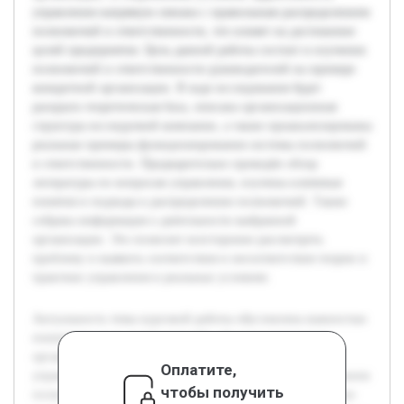
управления напрямую связана с правильным распределением
полномочий и ответственности, что влияет на достижение
целей предприятия. Цель данной работы состоит в изучении
полномочий и ответственности руководителей на примере
конкретной организации. В ходе исследования будет
раскрыта теоретическая база, описана организационная
структура исследуемой компании, а также проанализированы
реальные примеры функционирования системы полномочий
и ответственности. Предварительно проведён обзор
литературы по вопросам управления, изучены ключевые
понятия и подходы к распределению полномочий. Также
собрана информация о деятельности выбранной
организации. Это позволит всесторонне рассмотреть
проблему и выявить соответствия и несоответствия теории и
практики управления в реальных условиях.
Актуальность темы курсовой работы обусловлена важностью
понимания роли руководителей в функционировании
организации. В современных условиях эффективность
Оплатите,
управления напрямую связана с правильным распределением
чтобы получить
полномочий и ответственности, что влияет на достижение