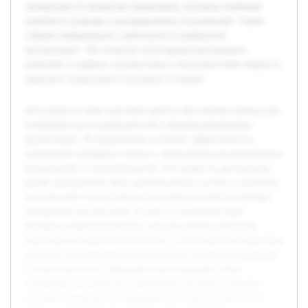
литературы по вопросам управления, изучены ключевые
понятия и подходы к распределению полномочий. Также
собрана информация о деятельности выбранной
организации. Это позволит всесторонне рассмотреть
проблему и выявить соответствия и несоответствия теории и
практики управления в реальных условиях.
Актуальность темы курсовой работы обусловлена важностью
понимания роли руководителей в функционировании
организации. В современных условиях эффективность
управления напрямую связана с правильным распределением
полномочий и ответственности, что влияет на достижение
целей предприятия. Цель данной работы состоит в изучении
полномочий и ответственности руководителей на примере
конкретной организации. В ходе исследования будет
раскрыта теоретическая база, описана организационная
структура исследуемой компании, а также проанализированы
реальные примеры функционирования системы полномочий
и ответственности. Предварительно проведён обзор
литературы по вопросам управления, изучены ключевые
понятия и подходы к распределению полномочий. Также