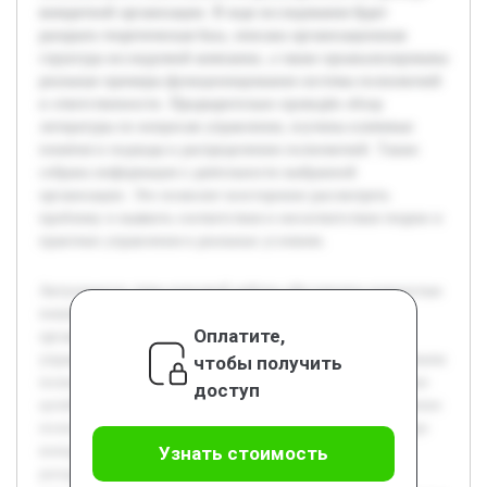
конкретной организации. В ходе исследования будет
раскрыта теоретическая база, описана организационная
структура исследуемой компании, а также проанализированы
реальные примеры функционирования системы полномочий
и ответственности. Предварительно проведён обзор
литературы по вопросам управления, изучены ключевые
понятия и подходы к распределению полномочий. Также
собрана информация о деятельности выбранной
организации. Это позволит всесторонне рассмотреть
проблему и выявить соответствия и несоответствия теории и
практики управления в реальных условиях.
Актуальность темы курсовой работы обусловлена важностью
понимания роли руководителей в функционировании
Оплатите,
организации. В современных условиях эффективность
управления напрямую связана с правильным распределением
чтобы получить
полномочий и ответственности, что влияет на достижение
доступ
целей предприятия. Цель данной работы состоит в изучении
полномочий и ответственности руководителей на примере
конкретной организации. В ходе исследования будет
Узнать стоимость
раскрыта теоретическая база, описана организационная