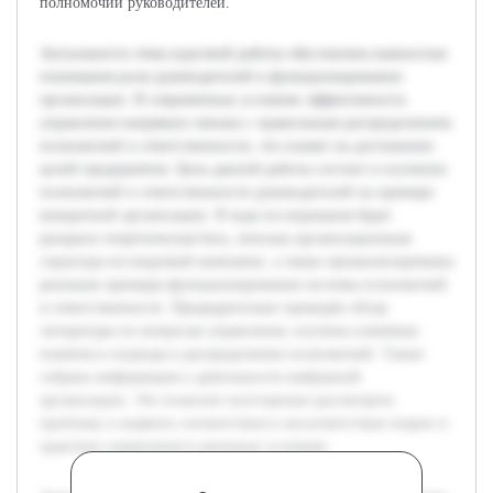
полномочий руководителей.
Актуальность темы курсовой работы обусловлена важностью
понимания роли руководителей в функционировании
организации. В современных условиях эффективность
управления напрямую связана с правильным распределением
полномочий и ответственности, что влияет на достижение
целей предприятия. Цель данной работы состоит в изучении
полномочий и ответственности руководителей на примере
конкретной организации. В ходе исследования будет
раскрыта теоретическая база, описана организационная
структура исследуемой компании, а также проанализированы
реальные примеры функционирования системы полномочий
и ответственности. Предварительно проведён обзор
литературы по вопросам управления, изучены ключевые
понятия и подходы к распределению полномочий. Также
собрана информация о деятельности выбранной
организации. Это позволит всесторонне рассмотреть
проблему и выявить соответствия и несоответствия теории и
практики управления в реальных условиях.