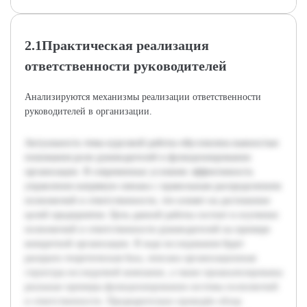
2.1Практическая реализация
ответственности руководителей
Анализируются механизмы реализации ответственности
руководителей в организации.
Актуальность темы курсовой работы обусловлена важностью
понимания роли руководителей в функционировании
организации. В современных условиях эффективность
управления напрямую связана с правильным распределением
полномочий и ответственности, что влияет на достижение
целей предприятия. Цель данной работы состоит в изучении
полномочий и ответственности руководителей на примере
конкретной организации. В ходе исследования будет
раскрыта теоретическая база, описана организационная
структура исследуемой компании, а также проанализированы
реальные примеры функционирования системы полномочий
и ответственности. Предварительно проведён обзор