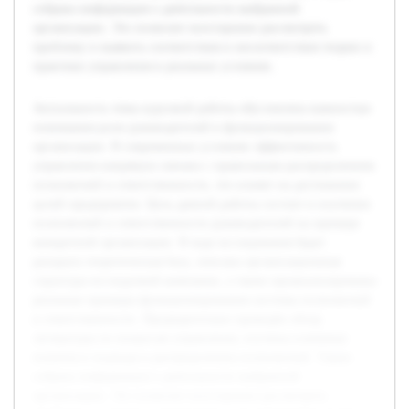
собрана информация о деятельности выбранной
организации. Это позволит всесторонне рассмотреть
проблему и выявить соответствия и несоответствия теории и
практики управления в реальных условиях.
Актуальность темы курсовой работы обусловлена важностью
понимания роли руководителей в функционировании
организации. В современных условиях эффективность
управления напрямую связана с правильным распределением
полномочий и ответственности, что влияет на достижение
целей предприятия. Цель данной работы состоит в изучении
полномочий и ответственности руководителей на примере
конкретной организации. В ходе исследования будет
раскрыта теоретическая база, описана организационная
структура исследуемой компании, а также проанализированы
реальные примеры функционирования системы полномочий
и ответственности. Предварительно проведён обзор
литературы по вопросам управления, изучены ключевые
понятия и подходы к распределению полномочий. Также
собрана информация о деятельности выбранной
организации. Это позволит всесторонне рассмотреть