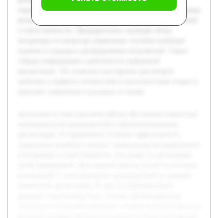
структура исследуемой компании, а также проанализированы
реальные примеры функционирования системы полномочий
и ответственности. Предварительно проведён обзор
литературы по вопросам управления, изучены ключевые
понятия и подходы к распределению полномочий. Также
собрана информация о деятельности выбранной
организации. Это позволит всесторонне рассмотреть
проблему и выявить соответствия и несоответствия теории и
практики управления в реальных условиях.
Актуальность темы курсовой работы обусловлена важностью
понимания роли руководителей в функционировании
организации. В современных условиях эффективность
управления напрямую связана с правильным распределением
полномочий и ответственности, что влияет на достижение
целей предприятия. Цель данной работы состоит в изучении
полномочий и ответственности руководителей на примере
конкретной организации. В ходе исследования будет
раскрыта теоретическая база, описана организационная
структура исследуемой компании, а также проанализированы
реальные примеры функционирования системы полномочий