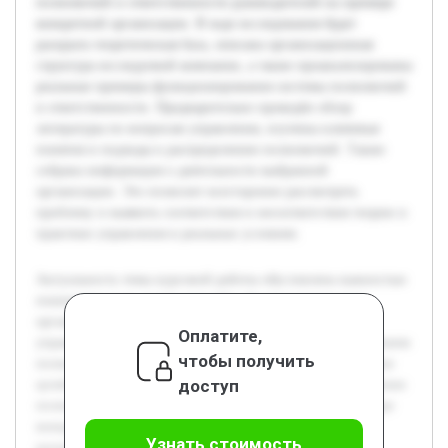
полномочий и ответственности руководителей на примере
конкретной организации. В ходе исследования будет
раскрыта теоретическая база, описана организационная
структура исследуемой компании, а также проанализированы
реальные примеры функционирования системы полномочий
и ответственности. Предварительно проведён обзор
литературы по вопросам управления, изучены ключевые
понятия и подходы к распределению полномочий. Также
собрана информация о деятельности выбранной
организации. Это позволит всесторонне рассмотреть
проблему и выявить соответствия и несоответствия теории и
практики управления в реальных условиях.
Актуальность темы курсовой работы обусловлена важностью
понимания роли руководителей в функционировании
организации. В современных условиях эффективность
Оплатите,
управления напрямую связана с правильным распределением
чтобы получить
полномочий и ответственности, что влияет на достижение
доступ
целей предприятия. Цель данной работы состоит в изучении
полномочий и ответственности руководителей на примере
конкретной организации. В ходе исследования будет
Узнать стоимость
раскрыта теоретическая база, описана организационная