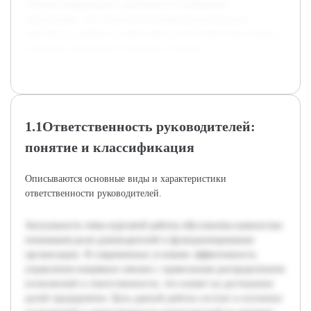
собрана информация о деятельности выбранной
организации. Это позволит всесторонне рассмотреть
проблему и выявить соответствия и несоответствия теории и
практики управления в реальных условиях.
1.1Ответственность руководителей:
понятие и классификация
Описываются основные виды и характеристики
ответственности руководителей.
Актуальность темы курсовой работы обусловлена важностью
понимания роли руководителей в функционировании
организации. В современных условиях эффективность
управления напрямую связана с правильным распределением
полномочий и ответственности, что влияет на достижение
целей предприятия. Цель данной работы состоит в изучении