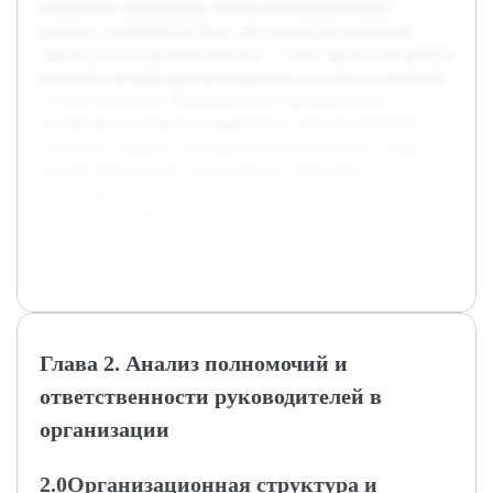
конкретной организации. В ходе исследования будет
раскрыта теоретическая база, описана организационная
структура исследуемой компании, а также проанализированы
реальные примеры функционирования системы полномочий
и ответственности. Предварительно проведён обзор
литературы по вопросам управления, изучены ключевые
понятия и подходы к распределению полномочий. Также
собрана информация о деятельности выбранной
организации. Это позволит всесторонне рассмотреть
проблему и выявить соответствия и несоответствия теории и
практики управления в реальных условиях.
Глава 2. Анализ полномочий и
ответственности руководителей в
организации
2.0Организационная структура и