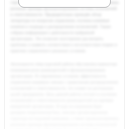
структура исследуемой компании, а также проанализированы
реальные примеры функционирования системы полномочий
и ответственности. Предварительно проведён обзор
литературы по вопросам управления, изучены ключевые
понятия и подходы к распределению полномочий. Также
собрана информация о деятельности выбранной
организации. Это позволит всесторонне рассмотреть
проблему и выявить соответствия и несоответствия теории и
практики управления в реальных условиях.
Актуальность темы курсовой работы обусловлена важностью
понимания роли руководителей в функционировании
организации. В современных условиях эффективность
управления напрямую связана с правильным распределением
полномочий и ответственности, что влияет на достижение
целей предприятия. Цель данной работы состоит в изучении
полномочий и ответственности руководителей на примере
конкретной организации. В ходе исследования будет
раскрыта теоретическая база, описана организационная
структура исследуемой компании, а также проанализированы
реальные примеры функционирования системы полномочий