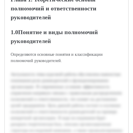
полномочий и ответственности
руководителей
1.0Понятие и виды полномочий
руководителей
Определяются основные понятия и классификации
полномочий руководителей.
Актуальность темы курсовой работы обусловлена важностью
понимания роли руководителей в функционировании
организации. В современных условиях эффективность
управления напрямую связана с правильным распределением
полномочий и ответственности, что влияет на достижение
целей предприятия. Цель данной работы состоит в изучении
полномочий и ответственности руководителей на примере
конкретной организации. В ходе исследования будет
раскрыта теоретическая база, описана организационная
структура исследуемой компании, а также проанализированы