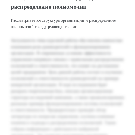
распределение полномочий
Рассматривается структура организации и распределение
полномочий между руководителями.
Актуальность темы курсовой работы обусловлена важностью
понимания роли руководителей в функционировании
организации. В современных условиях эффективность
управления напрямую связана с правильным распределением
полномочий и ответственности, что влияет на достижение
целей предприятия. Цель данной работы состоит в изучении
полномочий и ответственности руководителей на примере
конкретной организации. В ходе исследования будет
раскрыта теоретическая база, описана организационная
структура исследуемой компании, а также проанализированы
реальные примеры функционирования системы полномочий
и ответственности. Предварительно проведён обзор
литературы по вопросам управления, изучены ключевые
понятия и подходы к распределению полномочий. Также
собрана информация о деятельности выбранной