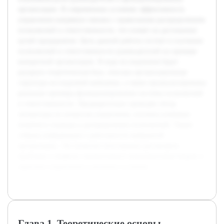
организации. В современных условиях эффективность
управления напрямую связана с правильным распределением
полномочий и ответственности, что влияет на достижение
целей предприятия. Цель данной работы состоит в изучении
полномочий и ответственности руководителей на примере
конкретной организации. В ходе исследования будет
раскрыта теоретическая база, описана организационная
структура исследуемой компании, а также проанализированы
реальные примеры функционирования системы полномочий
и ответственности. Предварительно проведён обзор
литературы по вопросам управления, изучены ключевые
понятия и подходы к распределению полномочий. Также
собрана информация о деятельности выбранной
организации. Это позволит всесторонне рассмотреть
проблему и выявить соответствия и несоответствия теории и
практики управления в реальных условиях.
Глава 1. Теоретические основы