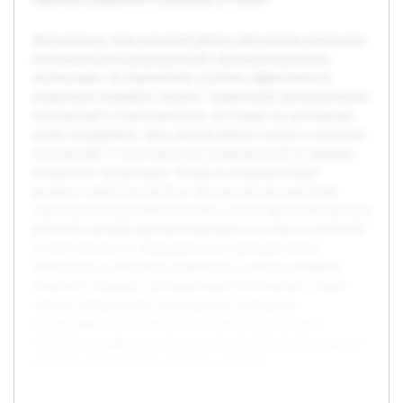
Актуальность темы курсовой работы обусловлена важностью
понимания роли руководителей в функционировании
организации. В современных условиях эффективность
управления напрямую связана с правильным распределением
полномочий и ответственности, что влияет на достижение
целей предприятия. Цель данной работы состоит в изучении
полномочий и ответственности руководителей на примере
конкретной организации. В ходе исследования будет
раскрыта теоретическая база, описана организационная
структура исследуемой компании, а также проанализированы
реальные примеры функционирования системы полномочий
и ответственности. Предварительно проведён обзор
литературы по вопросам управления, изучены ключевые
понятия и подходы к распределению полномочий. Также
собрана информация о деятельности выбранной
организации. Это позволит всесторонне рассмотреть
проблему и выявить соответствия и несоответствия теории и
практики управления в реальных условиях.