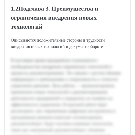
1.2Подглава 3. Преимущества и
ограничения внедрения новых
технологий
Описываются положительные стороны и трудности
внедрения новых технологий в документообороте.
В настоящее время предприятия сталкиваются с
необходимостью внедрения современных технологий в
процессы документирования. Это связано с ростом объемов
информации и требованиями к оперативности и точности
управления данными. Цель работы — проанализировать
применение новых технологий в документировании
деятельности предприятий и определить их влияние на
эффективность управления. В курсовой работе будет
рассмотрено, как современные цифровые инструменты и
программные решения помогают оптимизировать
документооборот. Будут изучены ключевые технологии,
такие как электронный документооборот, облачные