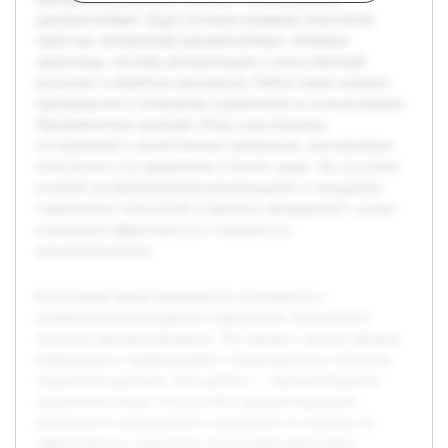
документооборот. Будут изучены ключевые технологии,
такие как электронный документооборот, облачные
хранилища, системы автоматизации и искусственный
интеллект в обработке документов. Работа также затронет
преимущества и возможные ограничения их использования.
Предварительно проведён обзор существующих
исследований и аналитических материалов, описывающих
технологии и их применение в бизнес-среде. Это послужит
основой для формирования рекомендаций по внедрению
современных технологий в практику предприятий с целью
повышения эффективности и надежности
документирования.
В настоящее время предприятия сталкиваются с
необходимостью внедрения современных технологий в
процессы документирования. Это связано с ростом объемов
информации и требованиями к оперативности и точности
управления данными. Цель работы — проанализировать
применение новых технологий в документировании
деятельности предприятий и определить их влияние на
эффективность управления. В курсовой работе будет