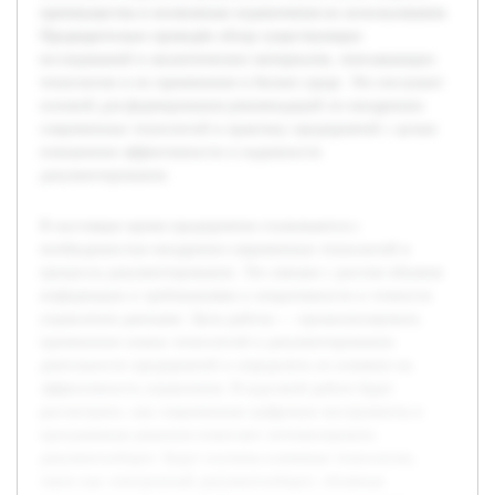
преимущества и возможные ограничения их использования.
Предварительно проведён обзор существующих
исследований и аналитических материалов, описывающих
технологии и их применение в бизнес-среде. Это послужит
основой для формирования рекомендаций по внедрению
современных технологий в практику предприятий с целью
повышения эффективности и надежности
документирования.
В настоящее время предприятия сталкиваются с
необходимостью внедрения современных технологий в
процессы документирования. Это связано с ростом объемов
информации и требованиями к оперативности и точности
управления данными. Цель работы — проанализировать
применение новых технологий в документировании
деятельности предприятий и определить их влияние на
эффективность управления. В курсовой работе будет
рассмотрено, как современные цифровые инструменты и
программные решения помогают оптимизировать
документооборот. Будут изучены ключевые технологии,
такие как электронный документооборот, облачные