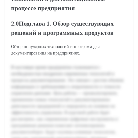
процессе предприятия
2.0Подглава 1. Обзор существующих
решений и программных продуктов
Обзор популярных технологий и программ для
документирования на предприятиях.
В настоящее время предприятия сталкиваются с
необходимостью внедрения современных технологий в
процессы документирования. Это связано с ростом объемов
информации и требованиями к оперативности и точности
управления данными. Цель работы — проанализировать
применение новых технологий в документировании
деятельности предприятий и определить их влияние на
эффективность управления. В курсовой работе будет
рассмотрено, как современные цифровые инструменты и
программные решения помогают оптимизировать
документооборот. Будут изучены ключевые технологии,