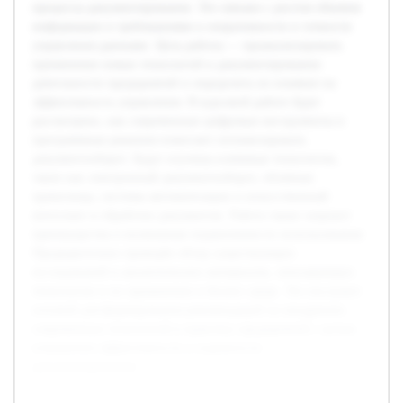
процессы документирования. Это связано с ростом объемов
информации и требованиями к оперативности и точности
управления данными. Цель работы — проанализировать
применение новых технологий в документировании
деятельности предприятий и определить их влияние на
эффективность управления. В курсовой работе будет
рассмотрено, как современные цифровые инструменты и
программные решения помогают оптимизировать
документооборот. Будут изучены ключевые технологии,
такие как электронный документооборот, облачные
хранилища, системы автоматизации и искусственный
интеллект в обработке документов. Работа также затронет
преимущества и возможные ограничения их использования.
Предварительно проведён обзор существующих
исследований и аналитических материалов, описывающих
технологии и их применение в бизнес-среде. Это послужит
основой для формирования рекомендаций по внедрению
современных технологий в практику предприятий с целью
повышения эффективности и надежности
документирования.