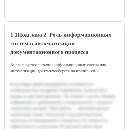
документирования.
1.1Подглава 2. Роль информационных
систем в автоматизации
документационного процесса
Анализируется значение информационных систем для
автоматизации документооборота на предприятии.
В настоящее время предприятия сталкиваются с
необходимостью внедрения современных технологий в
процессы документирования. Это связано с ростом объемов
информации и требованиями к оперативности и точности
управления данными. Цель работы — проанализировать
применение новых технологий в документировании
деятельности предприятий и определить их влияние на
эффективность управления. В курсовой работе будет