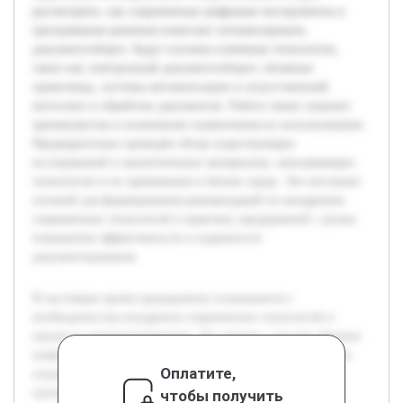
рассмотрено, как современные цифровые инструменты и
программные решения помогают оптимизировать
документооборот. Будут изучены ключевые технологии,
такие как электронный документооборот, облачные
хранилища, системы автоматизации и искусственный
интеллект в обработке документов. Работа также затронет
преимущества и возможные ограничения их использования.
Предварительно проведён обзор существующих
исследований и аналитических материалов, описывающих
технологии и их применение в бизнес-среде. Это послужит
основой для формирования рекомендаций по внедрению
современных технологий в практику предприятий с целью
повышения эффективности и надежности
документирования.
В настоящее время предприятия сталкиваются с
необходимостью внедрения современных технологий в
процессы документирования. Это связано с ростом объемов
информации и требованиями к оперативности и точности
Оплатите,
управления данными. Цель работы — проанализировать
применение новых технологий в документировании
чтобы получить