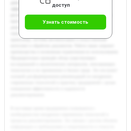
деятельности предприятий и определить их влияние на
доступ
эффективность управления. В курсовой работе будет
рассмотрено, как современные цифровые инструменты и
программные решения помогают оптимизировать
Узнать стоимость
документооборот. Будут изучены ключевые технологии,
такие как электронный документооборот, облачные
хранилища, системы автоматизации и искусственный
интеллект в обработке документов. Работа также затронет
преимущества и возможные ограничения их использования.
Предварительно проведён обзор существующих
исследований и аналитических материалов, описывающих
технологии и их применение в бизнес-среде. Это послужит
основой для формирования рекомендаций по внедрению
современных технологий в практику предприятий с целью
повышения эффективности и надежности
документирования.
В настоящее время предприятия сталкиваются с
необходимостью внедрения современных технологий в
процессы документирования. Это связано с ростом объемов
информации и требованиями к оперативности и точности