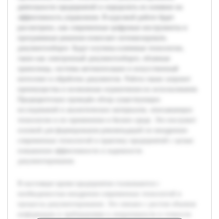
деятельности предприятий и определить их влияние на
эффективность управления. В курсовой работе будет
рассмотрено, как современные цифровые инструменты и
программные решения помогают оптимизировать
документооборот. Будут изучены ключевые технологии,
такие как электронный документооборот, облачные
хранилища, системы автоматизации и искусственный
интеллект в обработке документов. Работа также затронет
преимущества и возможные ограничения их использования.
Предварительно проведён обзор существующих
исследований и аналитических материалов, описывающих
технологии и их применение в бизнес-среде. Это послужит
основой для формирования рекомендаций по внедрению
современных технологий в практику предприятий с целью
повышения эффективности и надежности
документирования.
В настоящее время предприятия сталкиваются с
необходимостью внедрения современных технологий в
процессы документирования. Это связано с ростом объемов
информации и требованиями к оперативности и точности