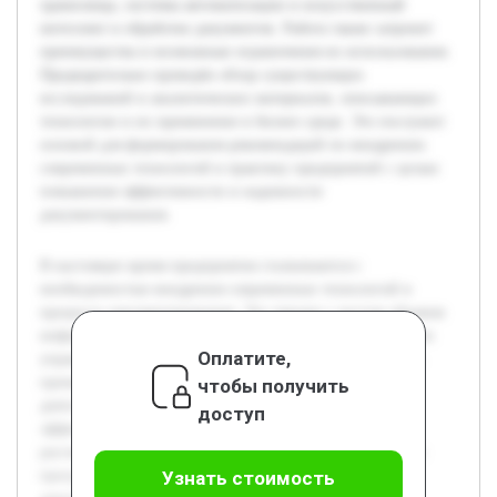
хранилища, системы автоматизации и искусственный
интеллект в обработке документов. Работа также затронет
преимущества и возможные ограничения их использования.
Предварительно проведён обзор существующих
исследований и аналитических материалов, описывающих
технологии и их применение в бизнес-среде. Это послужит
основой для формирования рекомендаций по внедрению
современных технологий в практику предприятий с целью
повышения эффективности и надежности
документирования.
В настоящее время предприятия сталкиваются с
необходимостью внедрения современных технологий в
процессы документирования. Это связано с ростом объемов
информации и требованиями к оперативности и точности
Оплатите,
управления данными. Цель работы — проанализировать
применение новых технологий в документировании
чтобы получить
деятельности предприятий и определить их влияние на
доступ
эффективность управления. В курсовой работе будет
рассмотрено, как современные цифровые инструменты и
программные решения помогают оптимизировать
Узнать стоимость