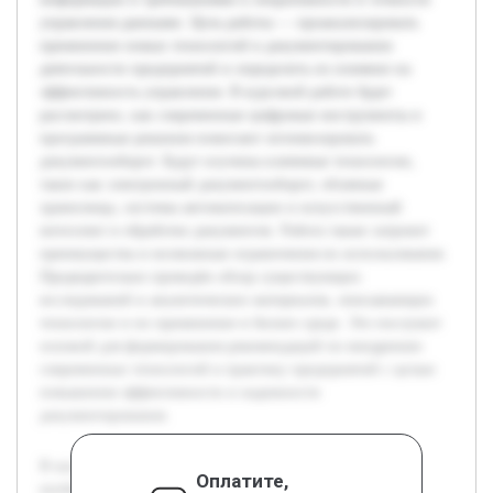
управления данными. Цель работы — проанализировать
применение новых технологий в документировании
деятельности предприятий и определить их влияние на
эффективность управления. В курсовой работе будет
рассмотрено, как современные цифровые инструменты и
программные решения помогают оптимизировать
документооборот. Будут изучены ключевые технологии,
такие как электронный документооборот, облачные
хранилища, системы автоматизации и искусственный
интеллект в обработке документов. Работа также затронет
преимущества и возможные ограничения их использования.
Предварительно проведён обзор существующих
исследований и аналитических материалов, описывающих
технологии и их применение в бизнес-среде. Это послужит
основой для формирования рекомендаций по внедрению
современных технологий в практику предприятий с целью
повышения эффективности и надежности
документирования.
В настоящее время предприятия сталкиваются с
Оплатите,
необходимостью внедрения современных технологий в