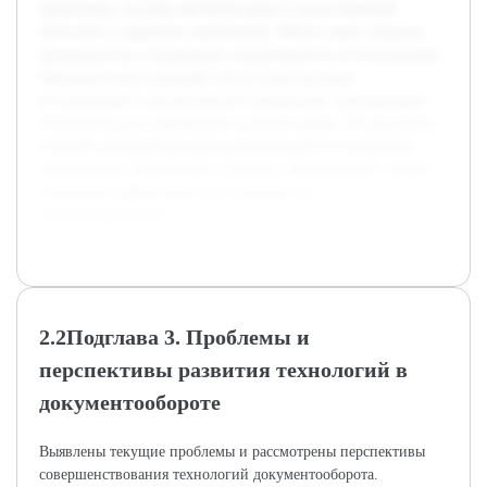
хранилища, системы автоматизации и искусственный
интеллект в обработке документов. Работа также затронет
преимущества и возможные ограничения их использования.
Предварительно проведён обзор существующих
исследований и аналитических материалов, описывающих
технологии и их применение в бизнес-среде. Это послужит
основой для формирования рекомендаций по внедрению
современных технологий в практику предприятий с целью
повышения эффективности и надежности
документирования.
2.2Подглава 3. Проблемы и
перспективы развития технологий в
документообороте
Выявлены текущие проблемы и рассмотрены перспективы
совершенствования технологий документооборота.