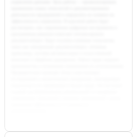
управления данными. Цель работы — проанализировать
применение новых технологий в документировании
деятельности предприятий и определить их влияние на
эффективность управления. В курсовой работе будет
рассмотрено, как современные цифровые инструменты и
программные решения помогают оптимизировать
документооборот. Будут изучены ключевые технологии,
такие как электронный документооборот, облачные
хранилища, системы автоматизации и искусственный
интеллект в обработке документов. Работа также затронет
преимущества и возможные ограничения их использования.
Предварительно проведён обзор существующих
исследований и аналитических материалов, описывающих
технологии и их применение в бизнес-среде. Это послужит
основой для формирования рекомендаций по внедрению
современных технологий в практику предприятий с целью
повышения эффективности и надежности
документирования.