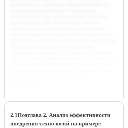
рассмотрено, как современные цифровые инструменты и
программные решения помогают оптимизировать
документооборот. Будут изучены ключевые технологии,
такие как электронный документооборот, облачные
хранилища, системы автоматизации и искусственный
интеллект в обработке документов. Работа также затронет
преимущества и возможные ограничения их использования.
Предварительно проведён обзор существующих
исследований и аналитических материалов, описывающих
технологии и их применение в бизнес-среде. Это послужит
основой для формирования рекомендаций по внедрению
современных технологий в практику предприятий с целью
повышения эффективности и надежности
документирования.
2.1Подглава 2. Анализ эффективности
внедрения технологий на примере