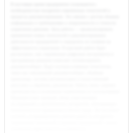
В настоящее время предприятия сталкиваются с
необходимостью внедрения современных технологий в
процессы документирования. Это связано с ростом объемов
информации и требованиями к оперативности и точности
управления данными. Цель работы — проанализировать
применение новых технологий в документировании
деятельности предприятий и определить их влияние на
эффективность управления. В курсовой работе будет
рассмотрено, как современные цифровые инструменты и
программные решения помогают оптимизировать
документооборот. Будут изучены ключевые технологии,
такие как электронный документооборот, облачные
хранилища, системы автоматизации и искусственный
интеллект в обработке документов. Работа также затронет
преимущества и возможные ограничения их использования.
Предварительно проведён обзор существующих
исследований и аналитических материалов, описывающих
технологии и их применение в бизнес-среде. Это послужит
основой для формирования рекомендаций по внедрению
современных технологий в практику предприятий с целью
повышения эффективности и надежности