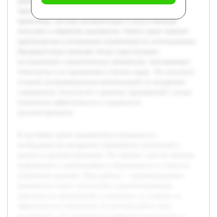
документооборот. Будут изучены ключевые технологии,
такие как электронный документооборот, облачные
хранилища, системы автоматизации и искусственный
интеллект в обработке документов. Работа также затронет
преимущества и возможные ограничения их использования.
Предварительно проведён обзор существующих
исследований и аналитических материалов, описывающих
технологии и их применение в бизнес-среде. Это послужит
основой для формирования рекомендаций по внедрению
современных технологий в практику предприятий с целью
повышения эффективности и надежности
документирования.
В настоящее время предприятия сталкиваются с
необходимостью внедрения современных технологий в
процессы документирования. Это связано с ростом объемов
информации и требованиями к оперативности и точности
управления данными. Цель работы — проанализировать
применение новых технологий в документировании
деятельности предприятий и определить их влияние на
эффективность управления. В курсовой работе будет
рассмотрено, как современные цифровые инструменты и