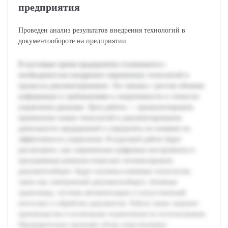
предприятия
Проведен анализ результатов внедрения технологий в
документообороте на предприятии.
В настоящее время предприятия сталкиваются с
необходимостью внедрения современных технологий в
процессы документирования. Это связано с ростом объемов
информации и требованиями к оперативности и точности
управления данными. Цель работы — проанализировать
применение новых технологий в документировании
деятельности предприятий и определить их влияние на
эффективность управления. В курсовой работе будет
рассмотрено, как современные цифровые инструменты и
программные решения помогают оптимизировать
документооборот. Будут изучены ключевые технологии,
такие как электронный документооборот, облачные
хранилища, системы автоматизации и искусственный
интеллект в обработке документов. Работа также затронет
преимущества и возможные ограничения их использования.
Предварительно проведён обзор существующих