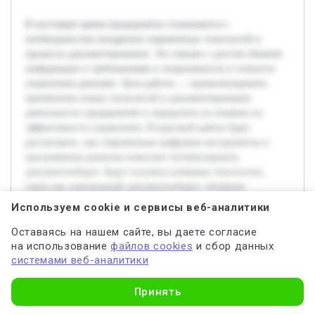
В настоящее время предприятия сталкиваются с
необходимостью внедрения современных технологий в
процессы документирования. Это связано с ростом объемов
информации и требованиями к оперативности и точности
управления данными. Цель работы — проанализировать
применение новых технологий в документировании
деятельности предприятий и определить их влияние на
эффективность управления. В курсовой работе будет
рассмотрено, как современные цифровые инструменты и
программные решения помогают оптимизировать
документооборот. Будут изучены ключевые технологии,
такие как электронный документооборот, облачные
хранилища, системы автоматизации и искусственный
Используем cookie и сервисы веб-аналитики
интеллект в обработке документов. Работа также затронет
Оставаясь на нашем сайте, вы даете согласие
преимущества и возможные ограничения их использования.
на использование
файлов cookies
и сбор данных
Предварительно проведён обзор существующих
системами веб-аналитики
исследований и аналитических материалов, описывающих
технологии и их применение в бизнес-среде. Это послужит
Узнать стоимость
основой для формирования рекомендаций по внедрению
Принять
современных технологий в практику предприятий с целью