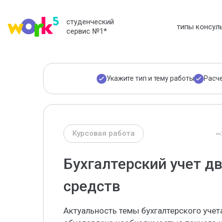
студенческий
типы консул
сервис №1
*
Укажите тип и тему работы
Расч
~
Курсовая работа
Бухгалтерский учет 
средств
Актуальность темы бухгалтерского уче