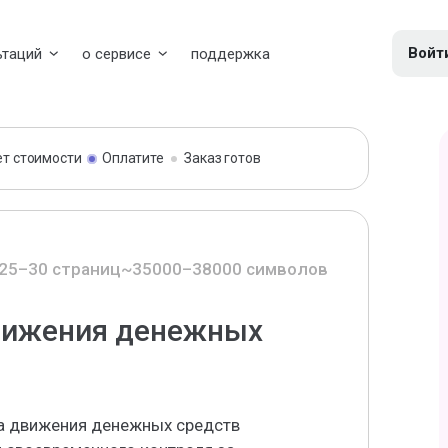
Войт
ьтаций
о сервисе
поддержка
ет стоимости
Оплатите
Заказ готов
25–30 страниц
~35000–38000 символов
движения денежных
та движения денежных средств