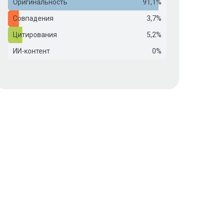
Оригинальность
91,1%
Совпадения
3,7%
Цитирования
5,2%
ИИ-контент
0%