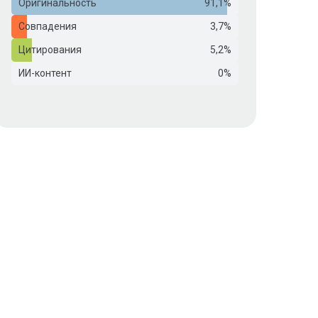
Оригинальность
91,1%
Совпадения
3,7%
Цитирования
5,2%
ИИ-контент
0%