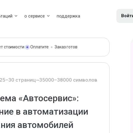
Войт
ьтаций
о сервисе
поддержка
ет стоимости
Оплатите
Заказ готов
25–30 страниц
~35000–38000 символов
ема «Автосервис»:
ние в автоматизации
ания автомобилей