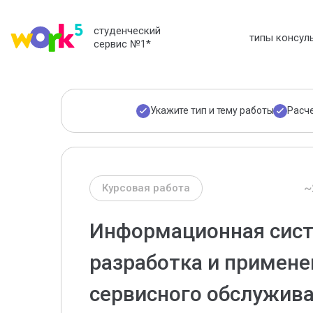
студенческий
типы консул
сервис №1
*
Укажите тип и тему работы
Расч
~
Курсовая работа
Информационная сист
разработка и примене
сервисного обслужив