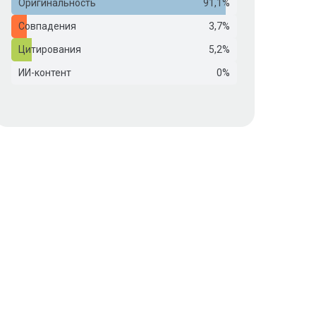
Оригинальность
91,1%
Совпадения
3,7%
Цитирования
5,2%
ИИ-контент
0%