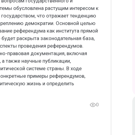
 вопросам государственного и
 темы обусловлена растущим интересом к
 государством, что отражает тенденцию
креплению демократии. Основной целью
вание референдума как института прямой
е будет раскрыта законодательная база,
 аспекты проведения референдумов.
но-правовая документация, включая
 а также научные публикации,
итической системе страны. В ходе
конкретные примеры референдумов,
литическую жизнь и определить
0