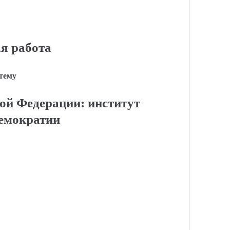
я работа
 тему
ой Федерации: институт
емократии