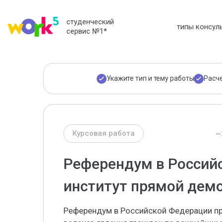
студенческий
типы консул
сервис №1
*
Укажите тип и тему работы
Расч
~
Курсовая работа
Референдум в Россий
институт прямой дем
Референдум в Российской Федерации п