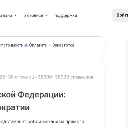
Войт
ьтаций
о сервисе
поддержка
ет стоимости
Оплатите
Заказ готов
25–30 страниц
~35000–38000 символов
ской Федерации:
ократии
редставляет собой механизм прямого