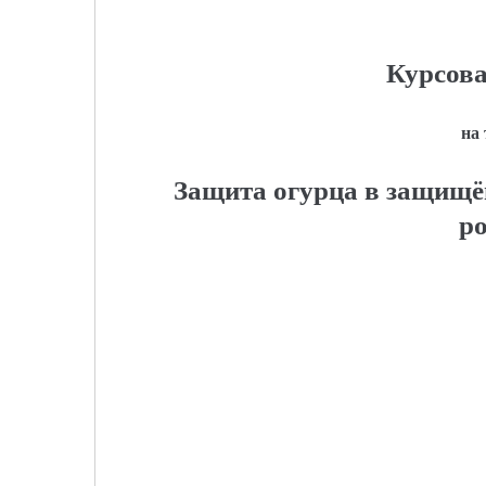
Курсова
на
Защита огурца в защищё
р