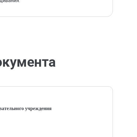
щивания.
окумента
вательного учреждения