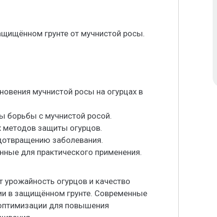
ащищённом грунте от мучнистой росы.
новения мучнистой росы на огурцах в
ы борьбы с мучнистой росой.
х методов защиты огурцов.
дотвращению заболевания.
нные для практического применения.
 урожайность огурцов и качество
ии в защищённом грунте. Современные
 оптимизации для повышения