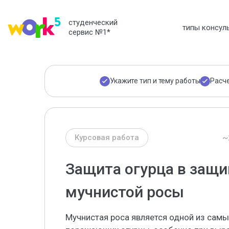
студенческий
типы консул
сервис №1
*
Укажите тип и тему работы
Расч
~
Курсовая работа
Защита огурца в защи
мучнистой росы
Мучнистая роса является одной из самы