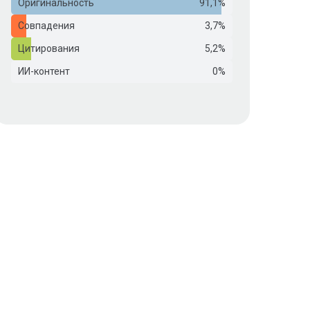
Оригинальность
91,1%
Совпадения
3,7%
Цитирования
5,2%
ИИ-контент
0%