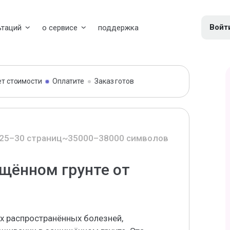
Войт
ьтаций
о сервисе
поддержка
ет стоимости
Оплатите
Заказ готов
25–30 страниц
~35000–38000 символов
щённом грунте от
х распространённых болезней,