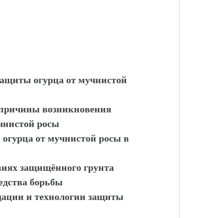
 защиты огурца от мучнистой
и причины возникновения
чнистой росы
 огурца от мучнистой росы в
виях защищённого грунта
едства борьбы
дации и технологии защиты