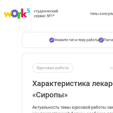
студенческий
типы консул
сервис №1
*
Укажите тип и тему работы
Расч
~
Курсовая работа
Характеристика лека
«Сиропы»
Актуальность темы курсовой работы св