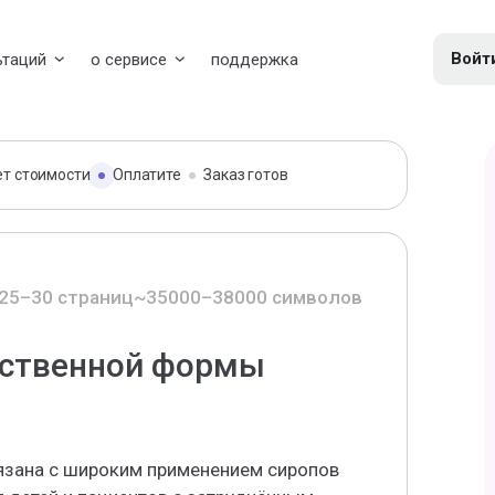
Войт
ьтаций
о сервисе
поддержка
ет стоимости
Оплатите
Заказ готов
25–30 страниц
~35000–38000 символов
рственной формы
язана с широким применением сиропов