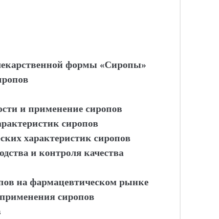
 лекарственной формы «Сиропы»
иропов
ости и применение сиропов
характеристик сиропов
еских характеристик сиропов
одства и контроля качества
опов на фармацевтическом рынке
 применения сиропов
в