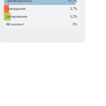
Оригинальность
91,1%
Совпадения
3,7%
Цитирования
5,2%
ИИ-контент
0%