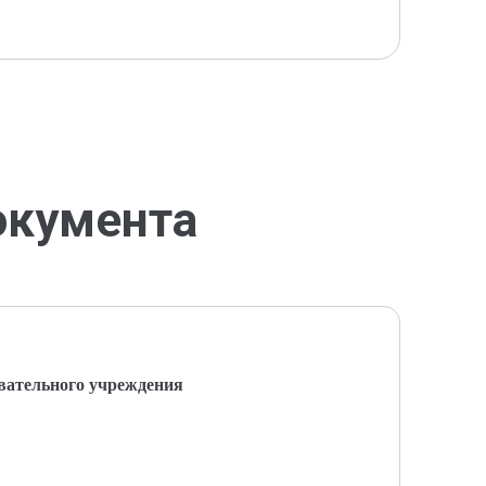
окумента
вательного учреждения