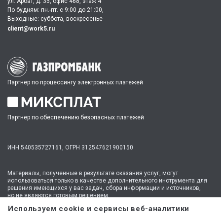
ул. Арбат, д. 35, офис 468, этаж 4
По будням: пн.-пт. c 9:00 до 21:00,
Выходные: суббота, воскресенье
client@work5.ru
Партнер по процессингу электронных платежей
Партнер по обеспечению безопасных платежей
ИНН 540535727161,
ОГРН 312547621900150
Материалы, полученные в результате оказания услуг, могут
использоваться только в качестве дополнительного инструмента для
решения имеющихся у вас задач, сбора информации и источников,
но не являются готовым решением.
* №1 на рынке консультационных услуг для студентов по количеству
Используем cookie и сервисы веб-аналитики
стационарных офисов-филиалов в 14 городах России (от Иркутска до
Москвы,
полный перечень филиалов
). Зона обслуживания онлайн —