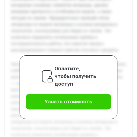
построение основных элементов мельницы, уделено
внимание прочности и устойчивости модели, а также
методам их оценки. Предварительно проведён обзор
литературы по модели мельницы и изучены материалы и
технологии, используемые для сборки из спичек. Это
позволило определить оптимальные приёмы и
последовательность работы, что упростит процесс
конструирования и повысит качество итогового продукта.
Актуальность темы связана с необходимостью в практических
Оплатите,
учебных заданиях, которые помогают лучше понять основы
чтобы получить
конструирования с ограниченными ресурсами. Цель работы
доступ
— создать модель мельницы из спичек, раскрывая
конструкционные особенности и методы сборки простых
инженерных сооружений. В работе будет рассмотрено
Узнать стоимость
построение основных элементов мельницы, уделено
внимание прочности и устойчивости модели, а также
методам их оценки. Предварительно проведён обзор
литературы по модели мельницы и изучены материалы и
технологии, используемые для сборки из спичек. Это
позволило определить оптимальные приёмы и