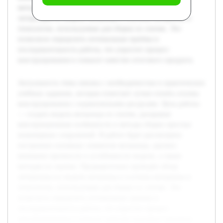
методам их оценки. Предварительно проведён обзор
литературы по модели мельницы и изучены материалы и
технологии, используемые для сборки из спичек. Это
позволило определить оптимальные приёмы и
последовательность работы, что упростит процесс
конструирования и повысит качество итогового продукта.
Актуальность темы связана с необходимостью в практических
учебных заданиях, которые помогают лучше понять основы
конструирования с ограниченными ресурсами. Цель работы
— создать модель мельницы из спичек, раскрывая
конструкционные особенности и методы сборки простых
инженерных сооружений. В работе будет рассмотрено
построение основных элементов мельницы, уделено
внимание прочности и устойчивости модели, а также
методам их оценки. Предварительно проведён обзор
литературы по модели мельницы и изучены материалы и
технологии, используемые для сборки из спичек. Это
позволило определить оптимальные приёмы и
последовательность работы, что упростит процесс
конструирования и повысит качество итогового продукта.