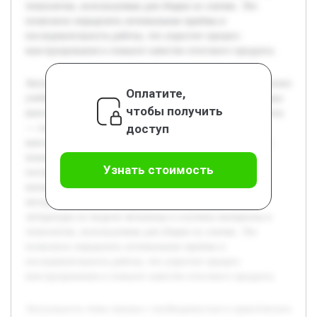
технологии, используемые для сборки из спичек. Это
позволило определить оптимальные приёмы и
последовательность работы, что упростит процесс
конструирования и повысит качество итогового продукта.
Актуальность темы связана с необходимостью в практических
Оплатите,
учебных заданиях, которые помогают лучше понять основы
чтобы получить
конструирования с ограниченными ресурсами. Цель работы
доступ
— создать модель мельницы из спичек, раскрывая
конструкционные особенности и методы сборки простых
инженерных сооружений. В работе будет рассмотрено
Узнать стоимость
построение основных элементов мельницы, уделено
внимание прочности и устойчивости модели, а также
методам их оценки. Предварительно проведён обзор
литературы по модели мельницы и изучены материалы и
технологии, используемые для сборки из спичек. Это
позволило определить оптимальные приёмы и
последовательность работы, что упростит процесс
конструирования и повысит качество итогового продукта.
Актуальность темы связана с необходимостью в практических