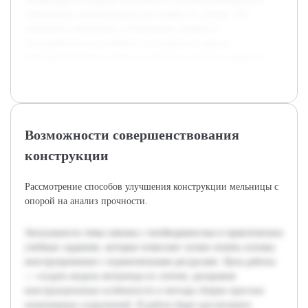
технологии, используемые для сборки из спичек. Это
позволило определить оптимальные приёмы и
последовательность работы, что упростит процесс
конструирования и повысит качество итогового продукта.
Возможности совершенствования
конструкции
Рассмотрение способов улучшения конструкции мельницы с
опорой на анализ прочности.
Актуальность темы связана с необходимостью в практических
учебных заданиях, которые помогают лучше понять основы
конструирования с ограниченными ресурсами. Цель работы
— создать модель мельницы из спичек, раскрывая
конструкционные особенности и методы сборки простых
инженерных сооружений. В работе будет рассмотрено