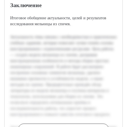
Заключение
Итоговое обобщение актуальности, целей и результатов
исследования мельницы из спичек.
Актуальность темы связана с необходимостью в практических
учебных заданиях, которые помогают лучше понять основы
конструирования с ограниченными ресурсами. Цель работы
— создать модель мельницы из спичек, раскрывая
конструкционные особенности и методы сборки простых
инженерных сооружений. В работе будет рассмотрено
построение основных элементов мельницы, уделено
внимание прочности и устойчивости модели, а также
методам их оценки. Предварительно проведён обзор
литературы по модели мельницы и изучены материалы и
технологии, используемые для сборки из спичек. Это
позволило определить оптимальные приёмы и
последовательность работы, что упростит процесс
конструирования и повысит качество итогового продукта.