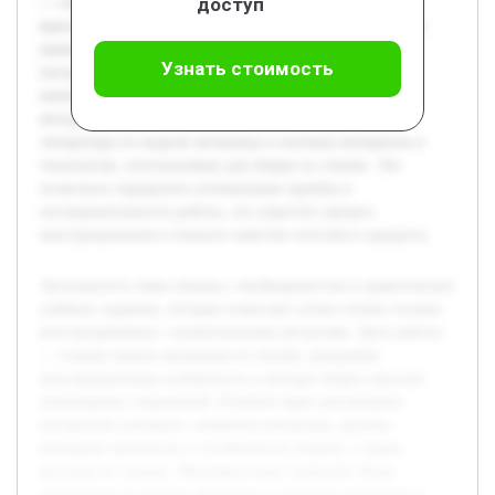
доступ
— создать модель мельницы из спичек, раскрывая
конструкционные особенности и методы сборки простых
инженерных сооружений. В работе будет рассмотрено
Узнать стоимость
построение основных элементов мельницы, уделено
внимание прочности и устойчивости модели, а также
методам их оценки. Предварительно проведён обзор
литературы по модели мельницы и изучены материалы и
технологии, используемые для сборки из спичек. Это
позволило определить оптимальные приёмы и
последовательность работы, что упростит процесс
конструирования и повысит качество итогового продукта.
Актуальность темы связана с необходимостью в практических
учебных заданиях, которые помогают лучше понять основы
конструирования с ограниченными ресурсами. Цель работы
— создать модель мельницы из спичек, раскрывая
конструкционные особенности и методы сборки простых
инженерных сооружений. В работе будет рассмотрено
построение основных элементов мельницы, уделено
внимание прочности и устойчивости модели, а также
методам их оценки. Предварительно проведён обзор
литературы по модели мельницы и изучены материалы и