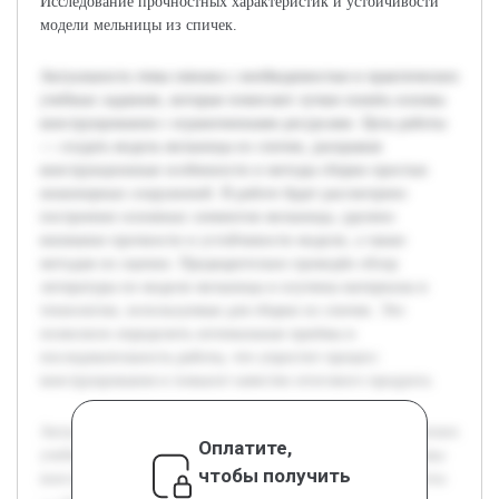
Исследование прочностных характеристик и устойчивости
модели мельницы из спичек.
Актуальность темы связана с необходимостью в практических
учебных заданиях, которые помогают лучше понять основы
конструирования с ограниченными ресурсами. Цель работы
— создать модель мельницы из спичек, раскрывая
конструкционные особенности и методы сборки простых
инженерных сооружений. В работе будет рассмотрено
построение основных элементов мельницы, уделено
внимание прочности и устойчивости модели, а также
методам их оценки. Предварительно проведён обзор
литературы по модели мельницы и изучены материалы и
технологии, используемые для сборки из спичек. Это
позволило определить оптимальные приёмы и
последовательность работы, что упростит процесс
конструирования и повысит качество итогового продукта.
Актуальность темы связана с необходимостью в практических
Оплатите,
учебных заданиях, которые помогают лучше понять основы
чтобы получить
конструирования с ограниченными ресурсами. Цель работы