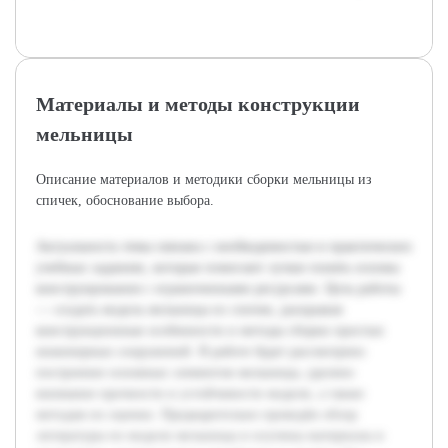
Материалы и методы конструкции
мельницы
Описание материалов и методики сборки мельницы из
спичек, обоснование выбора.
Актуальность темы связана с необходимостью в практических
учебных заданиях, которые помогают лучше понять основы
конструирования с ограниченными ресурсами. Цель работы
— создать модель мельницы из спичек, раскрывая
конструкционные особенности и методы сборки простых
инженерных сооружений. В работе будет рассмотрено
построение основных элементов мельницы, уделено
внимание прочности и устойчивости модели, а также
методам их оценки. Предварительно проведён обзор
литературы по модели мельницы и изучены материалы и