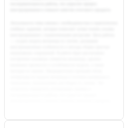
последовательность работы, что упростит процесс
конструирования и повысит качество итогового продукта.
Актуальность темы связана с необходимостью в практических
учебных заданиях, которые помогают лучше понять основы
конструирования с ограниченными ресурсами. Цель работы
— создать модель мельницы из спичек, раскрывая
конструкционные особенности и методы сборки простых
инженерных сооружений. В работе будет рассмотрено
построение основных элементов мельницы, уделено
внимание прочности и устойчивости модели, а также
методам их оценки. Предварительно проведён обзор
литературы по модели мельницы и изучены материалы и
технологии, используемые для сборки из спичек. Это
позволило определить оптимальные приёмы и
последовательность работы, что упростит процесс
конструирования и повысит качество итогового продукта.