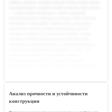
учебных заданиях, которые помогают лучше понять основы
конструирования с ограниченными ресурсами. Цель работы
— создать модель мельницы из спичек, раскрывая
конструкционные особенности и методы сборки простых
инженерных сооружений. В работе будет рассмотрено
построение основных элементов мельницы, уделено
внимание прочности и устойчивости модели, а также
методам их оценки. Предварительно проведён обзор
литературы по модели мельницы и изучены материалы и
технологии, используемые для сборки из спичек. Это
позволило определить оптимальные приёмы и
последовательность работы, что упростит процесс
конструирования и повысит качество итогового продукта.
Анализ прочности и устойчивости
конструкции