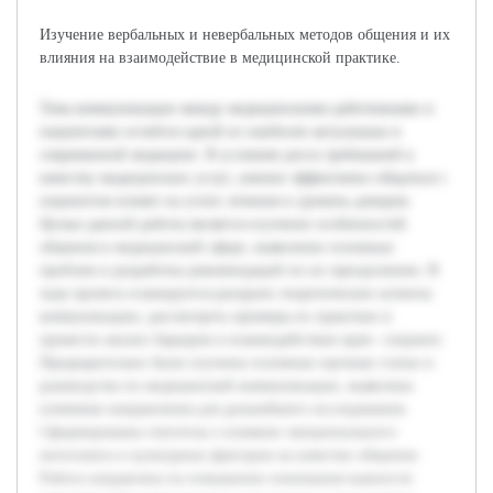
Изучение вербальных и невербальных методов общения и их
влияния на взаимодействие в медицинской практике.
Тема коммуникации между медицинскими работниками и
пациентами остаётся одной из наиболее актуальных в
современной медицине. В условиях роста требований к
качеству медицинских услуг, умение эффективно общаться с
пациентом влияет на успех лечения и уровень доверия.
Целью данной работы является изучение особенностей
общения в медицинской сфере, выявление основных
проблем и разработка рекомендаций по их преодолению. В
ходе проекта планируется раскрыть теоретические аспекты
коммуникации, рассмотреть примеры из практики и
провести анализ барьеров в взаимодействии врач—пациент.
Предварительно были изучены основные научные статьи и
руководства по медицинской коммуникации, выявлены
ключевые направления для дальнейшего исследования.
Сформированы гипотезы о влиянии эмоционального
интеллекта и культурных факторов на качество общения.
Работа направлена на повышение понимания важности