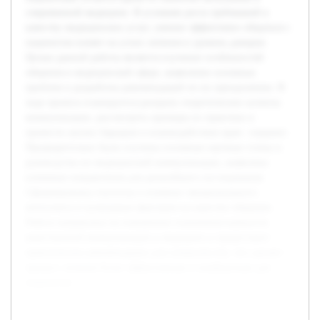
современной медицине. В условиях роста требований к
качеству медицинских услуг, умение эффективно общаться с
пациентом влияет на успех лечения и уровень доверия.
Целью данной работы является изучение особенностей
общения в медицинской сфере, выявление основных
проблем и разработка рекомендаций по их преодолению. В
ходе проекта планируется раскрыть теоретические аспекты
коммуникации, рассмотреть примеры из практики и
провести анализ барьеров в взаимодействии врач—пациент.
Предварительно были изучены основные научные статьи и
руководства по медицинской коммуникации, выявлены
ключевые направления для дальнейшего исследования.
Сформированы гипотезы о влиянии эмоционального
интеллекта и культурных факторов на качество общения.
Работа направлена на повышение понимания важности
качественной коммуникации в медицине и предоставит
практические рекомендации для специалистов, что сделает
процесс лечения более эффективным и комфортным для
пациентов.