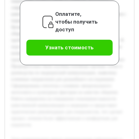
пациентами остаётся одной из наиболее актуальных в
современной медицине. В условиях роста требований к
Оплатите,
качеству медицинских услуг, умение эффективно общаться с
пациентом влияет на успех лечения и уровень доверия.
чтобы получить
Целью данной работы является изучение особенностей
доступ
общения в медицинской сфере, выявление основных
проблем и разработка рекомендаций по их преодолению. В
ходе проекта планируется раскрыть теоретические аспекты
Узнать стоимость
коммуникации, рассмотреть примеры из практики и
провести анализ барьеров в взаимодействии врач—пациент.
Предварительно были изучены основные научные статьи и
руководства по медицинской коммуникации, выявлены
ключевые направления для дальнейшего исследования.
Сформированы гипотезы о влиянии эмоционального
интеллекта и культурных факторов на качество общения.
Работа направлена на повышение понимания важности
качественной коммуникации в медицине и предоставит
практические рекомендации для специалистов, что сделает
процесс лечения более эффективным и комфортным для
пациентов.