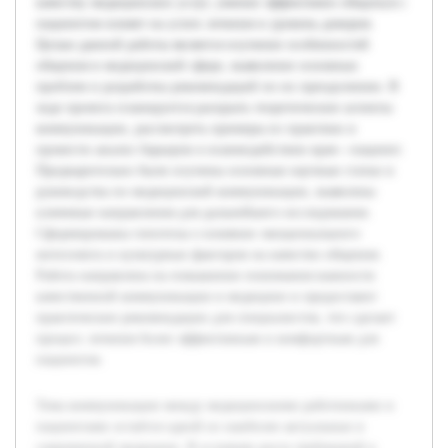
качеству медицинских услуг, умение эффективно общаться с
пациентом влияет на успех лечения и уровень доверия.
Целью данной работы является изучение особенностей
общения в медицинской сфере, выявление основных
проблем и разработка рекомендаций по их преодолению. В
ходе проекта планируется раскрыть теоретические аспекты
коммуникации, рассмотреть примеры из практики и
провести анализ барьеров в взаимодействии врач—пациент.
Предварительно были изучены основные научные статьи и
руководства по медицинской коммуникации, выявлены
ключевые направления для дальнейшего исследования.
Сформированы гипотезы о влиянии эмоционального
интеллекта и культурных факторов на качество общения.
Работа направлена на повышение понимания важности
качественной коммуникации в медицине и предоставит
практические рекомендации для специалистов, что сделает
процесс лечения более эффективным и комфортным для
пациентов.
Тема коммуникации между медицинскими работниками и
пациентами остаётся одной из наиболее актуальных в
современной медицине. В условиях роста требований к