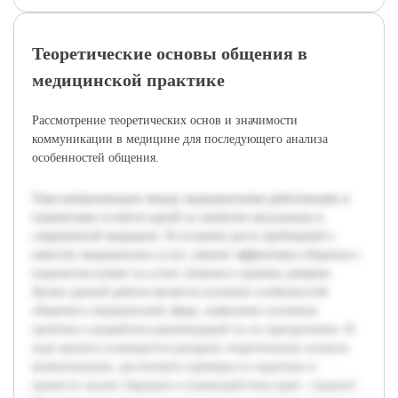
Теоретические основы общения в
медицинской практике
Рассмотрение теоретических основ и значимости
коммуникации в медицине для последующего анализа
особенностей общения.
Тема коммуникации между медицинскими работниками и
пациентами остаётся одной из наиболее актуальных в
современной медицине. В условиях роста требований к
качеству медицинских услуг, умение эффективно общаться с
пациентом влияет на успех лечения и уровень доверия.
Целью данной работы является изучение особенностей
общения в медицинской сфере, выявление основных
проблем и разработка рекомендаций по их преодолению. В
ходе проекта планируется раскрыть теоретические аспекты
коммуникации, рассмотреть примеры из практики и
провести анализ барьеров в взаимодействии врач—пациент.