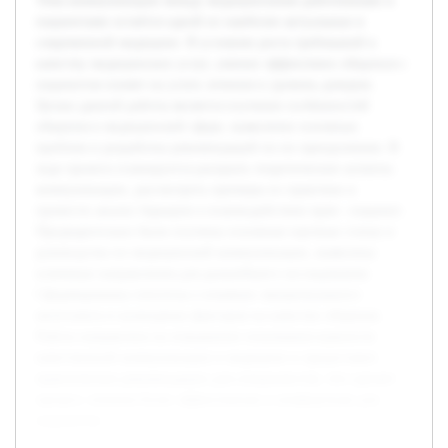
Тема коммуникации между медицинскими работниками и
пациентами остаётся одной из наиболее актуальных в
современной медицине. В условиях роста требований к
качеству медицинских услуг, умение эффективно общаться с
пациентом влияет на успех лечения и уровень доверия.
Целью данной работы является изучение особенностей
общения в медицинской сфере, выявление основных
проблем и разработка рекомендаций по их преодолению. В
ходе проекта планируется раскрыть теоретические аспекты
коммуникации, рассмотреть примеры из практики и
провести анализ барьеров в взаимодействии врач—пациент.
Предварительно были изучены основные научные статьи и
руководства по медицинской коммуникации, выявлены
ключевые направления для дальнейшего исследования.
Сформированы гипотезы о влиянии эмоционального
интеллекта и культурных факторов на качество общения.
Работа направлена на повышение понимания важности
качественной коммуникации в медицине и предоставит
практические рекомендации для специалистов, что сделает
процесс лечения более эффективным и комфортным для
пациентов.