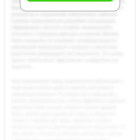
провести анализ барьеров в взаимодействии врач—пациент.
Предварительно были изучены основные научные статьи и
руководства по медицинской коммуникации, выявлены
ключевые направления для дальнейшего исследования.
Сформированы гипотезы о влиянии эмоционального
интеллекта и культурных факторов на качество общения.
Работа направлена на повышение понимания важности
качественной коммуникации в медицине и предоставит
практические рекомендации для специалистов, что сделает
процесс лечения более эффективным и комфортным для
пациентов.
Тема коммуникации между медицинскими работниками и
пациентами остаётся одной из наиболее актуальных в
современной медицине. В условиях роста требований к
качеству медицинских услуг, умение эффективно общаться с
пациентом влияет на успех лечения и уровень доверия.
Целью данной работы является изучение особенностей
общения в медицинской сфере, выявление основных
проблем и разработка рекомендаций по их преодолению. В
ходе проекта планируется раскрыть теоретические аспекты