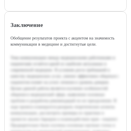
Заключение
Обобщение результатов проекта с акцентом на значимость
коммуникации в медицине и достигнутые цели.
Тема коммуникации между медицинскими работниками и
пациентами остаётся одной из наиболее актуальных в
современной медицине. В условиях роста требований к
качеству медицинских услуг, умение эффективно общаться с
пациентом влияет на успех лечения и уровень доверия.
Целью данной работы является изучение особенностей
общения в медицинской сфере, выявление основных
проблем и разработка рекомендаций по их преодолению. В
ходе проекта планируется раскрыть теоретические аспекты
коммуникации, рассмотреть примеры из практики и
провести анализ барьеров в взаимодействии врач—пациент.
Предварительно были изучены основные научные статьи и