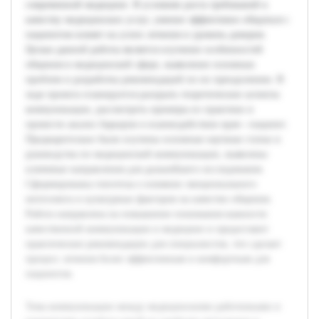
современной медицине. В условиях роста требований к
качеству медицинских услуг, умение эффективно общаться с
пациентом влияет на успех лечения и уровень доверия.
Целью данной работы является изучение особенностей
общения в медицинской сфере, выявление основных
проблем и разработка рекомендаций по их преодолению. В
ходе проекта планируется раскрыть теоретические аспекты
коммуникации, рассмотреть примеры из практики и
провести анализ барьеров в взаимодействии врач—пациент.
Предварительно были изучены основные научные статьи и
руководства по медицинской коммуникации, выявлены
ключевые направления для дальнейшего исследования.
Сформированы гипотезы о влиянии эмоционального
интеллекта и культурных факторов на качество общения.
Работа направлена на повышение понимания важности
качественной коммуникации в медицине и предоставит
практические рекомендации для специалистов, что сделает
процесс лечения более эффективным и комфортным для
пациентов.
Тема коммуникации между медицинскими работниками и