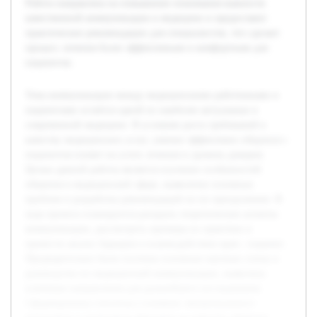
Работа направлена на повышение понимания важности
качественной коммуникации в медицине и предоставит
практические рекомендации для специалистов, что сделает
процесс лечения более эффективным и комфортным для
пациентов.
Тема коммуникации между медицинскими работниками и
пациентами остаётся одной из наиболее актуальных в
современной медицине. В условиях роста требований к
качеству медицинских услуг, умение эффективно общаться с
пациентом влияет на успех лечения и уровень доверия.
Целью данной работы является изучение особенностей
общения в медицинской сфере, выявление основных
проблем и разработка рекомендаций по их преодолению. В
ходе проекта планируется раскрыть теоретические аспекты
коммуникации, рассмотреть примеры из практики и
провести анализ барьеров в взаимодействии врач—пациент.
Предварительно были изучены основные научные статьи и
руководства по медицинской коммуникации, выявлены
ключевые направления для дальнейшего исследования.
Сформированы гипотезы о влиянии эмоционального