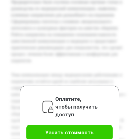
Предварительно были изучены основные научные статьи и
руководства по медицинской коммуникации, выявлены
ключевые направления для дальнейшего исследования.
Сформированы гипотезы о влиянии эмоционального
интеллекта и культурных факторов на качество общения.
Работа направлена на повышение понимания важности
качественной коммуникации в медицине и предоставит
практические рекомендации для специалистов, что сделает
процесс лечения более эффективным и комфортным для
пациентов.
Тема коммуникации между медицинскими работниками и
пациентами остаётся одной из наиболее актуальных в
современной медицине. В условиях роста требований к
качеству медицинских услуг, умение эффективно общаться с
Оплатите,
пациентом влияет на успех лечения и уровень доверия.
чтобы получить
Целью данной работы является изучение особенностей
доступ
общения в медицинской сфере, выявление основных
проблем и разработка рекомендаций по их преодолению. В
ходе проекта планируется раскрыть теоретические аспекты
Узнать стоимость
коммуникации, рассмотреть примеры из практики и