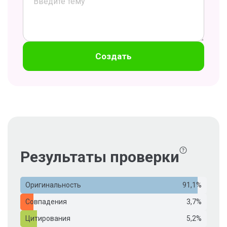
Создать
Результаты проверки
Оригинальность
91,1%
Совпадения
3,7%
Цитирования
5,2%