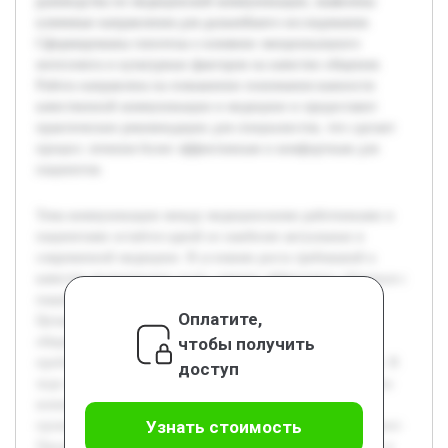
руководства по медицинской коммуникации, выявлены
ключевые направления для дальнейшего исследования.
Сформированы гипотезы о влиянии эмоционального
интеллекта и культурных факторов на качество общения.
Работа направлена на повышение понимания важности
качественной коммуникации в медицине и предоставит
практические рекомендации для специалистов, что сделает
процесс лечения более эффективным и комфортным для
пациентов.
Тема коммуникации между медицинскими работниками и
пациентами остаётся одной из наиболее актуальных в
современной медицине. В условиях роста требований к
качеству медицинских услуг, умение эффективно общаться с
пациентом влияет на успех лечения и уровень доверия.
Оплатите,
Целью данной работы является изучение особенностей
чтобы получить
общения в медицинской сфере, выявление основных
проблем и разработка рекомендаций по их преодолению. В
доступ
ходе проекта планируется раскрыть теоретические аспекты
коммуникации, рассмотреть примеры из практики и
Узнать стоимость
провести анализ барьеров в взаимодействии врач—пациент.
Предварительно были изучены основные научные статьи и