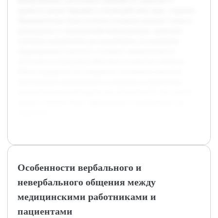
коммуникации, рассмотреть примеры из практики и
провести анализ барьеров в взаимодействии врач—пациент.
Предварительно были изучены основные научные статьи и
руководства по медицинской коммуникации, выявлены
ключевые направления для дальнейшего исследования.
Сформированы гипотезы о влиянии эмоционального
интеллекта и культурных факторов на качество общения.
Работа направлена на повышение понимания важности
качественной коммуникации в медицине и предоставит
практические рекомендации для специалистов, что сделает
процесс лечения более эффективным и комфортным для
пациентов.
Особенности вербального и
невербального общения между
медицинскими работниками и
пациентами