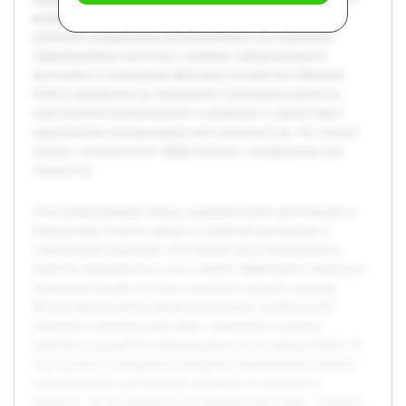
руководства по медицинской коммуникации, выявлены
ключевые направления для дальнейшего исследования.
Сформированы гипотезы о влиянии эмоционального
интеллекта и культурных факторов на качество общения.
Работа направлена на повышение понимания важности
качественной коммуникации в медицине и предоставит
практические рекомендации для специалистов, что сделает
процесс лечения более эффективным и комфортным для
пациентов.
Тема коммуникации между медицинскими работниками и
пациентами остаётся одной из наиболее актуальных в
современной медицине. В условиях роста требований к
качеству медицинских услуг, умение эффективно общаться с
пациентом влияет на успех лечения и уровень доверия.
Целью данной работы является изучение особенностей
общения в медицинской сфере, выявление основных
проблем и разработка рекомендаций по их преодолению. В
ходе проекта планируется раскрыть теоретические аспекты
коммуникации, рассмотреть примеры из практики и
провести анализ барьеров в взаимодействии врач—пациент.