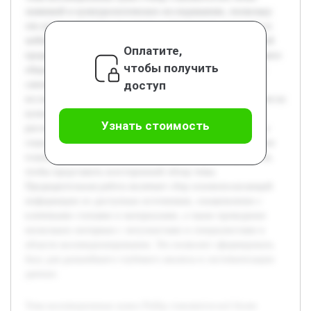
значимой в культурологических исследованиях, поскольку
эти куклы отражают тенденции современного искусства и
хобби. Актуальность заключается в недостаточной научной
Оплатите,
проработанности данного направления и растущем интересе
чтобы получить
общества к коллекционированию как форме культурного
доступ
самовыражения. Цель работы состоит в комплексном
исследовании истории создания кукол Pullip и их влияния на
культуру коллекционирования. В ходе проекта будет
Узнать стоимость
рассмотрена эволюция дизайна кукол, проанализированы
социальные и культурные аспекты их популярности. Также
планируется изучить мнения коллекционеров и экспертов,
чтобы представить всесторонний обзор темы.
Предварительная работа включает сбор основополагающей
информации из доступных источников, ознакомление с
ключевыми статьями и материалами, а также проведение
нескольких интервью с энтузиастами и специалистами в
области коллекционирования. Это позволит сформировать
базу для дальнейшего глубокого анализа и систематизации
данных.
Тема коллекционных кукол Pullip становится всё более