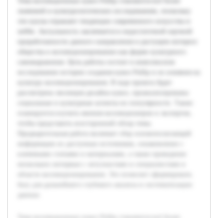
Тема коллекционных кукол Pullip становится всё более
значимой в культурологических исследованиях, поскольку
эти куклы отражают тенденции современного искусства и
хобби. Актуальность заключается в недостаточной научной
проработанности данного направления и растущем интересе
общества к коллекционированию как форме культурного
самовыражения. Цель работы состоит в комплексном
исследовании истории создания кукол Pullip и их влияния на
культуру коллекционирования. В ходе проекта будет
рассмотрена эволюция дизайна кукол, проанализированы
социальные и культурные аспекты их популярности. Также
планируется изучить мнения коллекционеров и экспертов,
чтобы представить всесторонний обзор темы.
Предварительная работа включает сбор основополагающей
информации из доступных источников, ознакомление с
ключевыми статьями и материалами, а также проведение
нескольких интервью с энтузиастами и специалистами в
области коллекционирования. Это позволит сформировать
базу для дальнейшего глубокого анализа и систематизации
данных.
Тема коллекционных кукол Pullip становится всё более