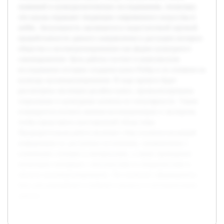
значимой в культурологических исследованиях, поскольку
эти куклы отражают тенденции современного искусства и
хобби. Актуальность заключается в недостаточной научной
проработанности данного направления и растущем интересе
общества к коллекционированию как форме культурного
самовыражения. Цель работы состоит в комплексном
исследовании истории создания кукол Pullip и их влияния на
культуру коллекционирования. В ходе проекта будет
рассмотрена эволюция дизайна кукол, проанализированы
социальные и культурные аспекты их популярности. Также
планируется изучить мнения коллекционеров и экспертов,
чтобы представить всесторонний обзор темы.
Предварительная работа включает сбор основополагающей
информации из доступных источников, ознакомление с
ключевыми статьями и материалами, а также проведение
нескольких интервью с энтузиастами и специалистами в
области коллекционирования. Это позволит сформировать
базу для дальнейшего глубокого анализа и систематизации
данных.