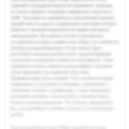
значимой в культурологических исследованиях, поскольку
эти куклы отражают тенденции современного искусства и
хобби. Актуальность заключается в недостаточной научной
проработанности данного направления и растущем интересе
общества к коллекционированию как форме культурного
самовыражения. Цель работы состоит в комплексном
исследовании истории создания кукол Pullip и их влияния на
культуру коллекционирования. В ходе проекта будет
рассмотрена эволюция дизайна кукол, проанализированы
социальные и культурные аспекты их популярности. Также
планируется изучить мнения коллекционеров и экспертов,
чтобы представить всесторонний обзор темы.
Предварительная работа включает сбор основополагающей
информации из доступных источников, ознакомление с
ключевыми статьями и материалами, а также проведение
нескольких интервью с энтузиастами и специалистами в
области коллекционирования. Это позволит сформировать
базу для дальнейшего глубокого анализа и систематизации
данных.
Тема коллекционных кукол Pullip становится всё более