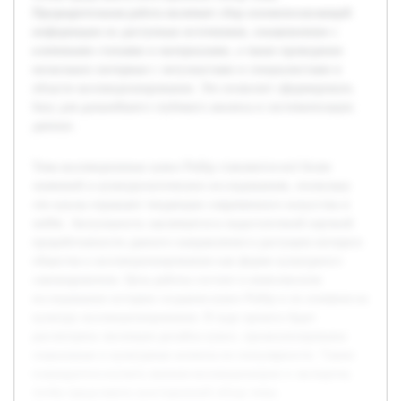
Предварительная работа включает сбор основополагающей
информации из доступных источников, ознакомление с
ключевыми статьями и материалами, а также проведение
нескольких интервью с энтузиастами и специалистами в
области коллекционирования. Это позволит сформировать
базу для дальнейшего глубокого анализа и систематизации
данных.
Тема коллекционных кукол Pullip становится всё более
значимой в культурологических исследованиях, поскольку
эти куклы отражают тенденции современного искусства и
хобби. Актуальность заключается в недостаточной научной
проработанности данного направления и растущем интересе
общества к коллекционированию как форме культурного
самовыражения. Цель работы состоит в комплексном
исследовании истории создания кукол Pullip и их влияния на
культуру коллекционирования. В ходе проекта будет
рассмотрена эволюция дизайна кукол, проанализированы
социальные и культурные аспекты их популярности. Также
планируется изучить мнения коллекционеров и экспертов,
чтобы представить всесторонний обзор темы.