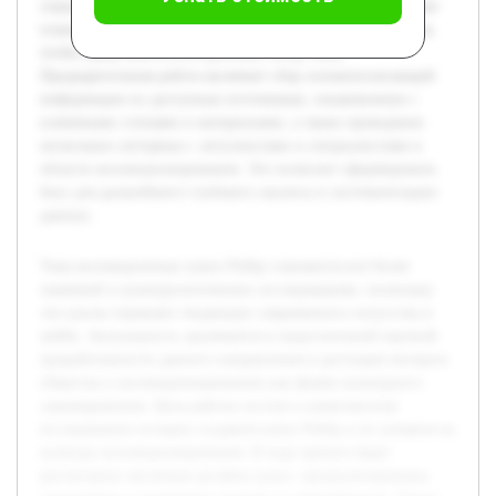
социальные и культурные аспекты их популярности. Также
планируется изучить мнения коллекционеров и экспертов,
чтобы представить всесторонний обзор темы.
Предварительная работа включает сбор основополагающей
информации из доступных источников, ознакомление с
ключевыми статьями и материалами, а также проведение
нескольких интервью с энтузиастами и специалистами в
области коллекционирования. Это позволит сформировать
базу для дальнейшего глубокого анализа и систематизации
данных.
Тема коллекционных кукол Pullip становится всё более
значимой в культурологических исследованиях, поскольку
эти куклы отражают тенденции современного искусства и
хобби. Актуальность заключается в недостаточной научной
проработанности данного направления и растущем интересе
общества к коллекционированию как форме культурного
самовыражения. Цель работы состоит в комплексном
исследовании истории создания кукол Pullip и их влияния на
культуру коллекционирования. В ходе проекта будет
рассмотрена эволюция дизайна кукол, проанализированы