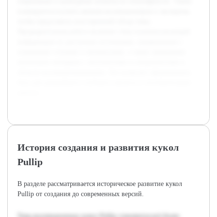
социальные и культурные аспекты их популярности. Также
планируется изучить мнения коллекционеров и экспертов,
чтобы представить всесторонний обзор темы.
Предварительная работа включает сбор основополагающей
информации из доступных источников, ознакомление с
ключевыми статьями и материалами, а также проведение
нескольких интервью с энтузиастами и специалистами в
области коллекционирования. Это позволит сформировать
базу для дальнейшего глубокого анализа и систематизации
данных.
История создания и развития кукол
Pullip
В разделе рассматривается историческое развитие кукол
Pullip от создания до современных версий.
Тема коллекционных кукол Pullip становится всё более