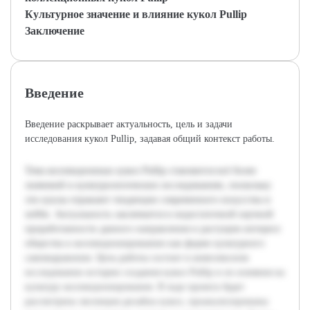
Культурное значение и влияние кукол Pullip
Заключение
Введение
Введение раскрывает актуальность, цель и задачи
исследования кукол Pullip, задавая общий контекст работы.
Тема коллекционных кукол Pullip становится всё более
значимой в культурологических исследованиях, поскольку
эти куклы отражают тенденции современного искусства и
хобби. Актуальность заключается в недостаточной научной
проработанности данного направления и растущем интересе
общества к коллекционированию как форме культурного
самовыражения. Цель работы состоит в комплексном
исследовании истории создания кукол Pullip и их влияния на
культуру коллекционирования. В ходе проекта будет
рассмотрена эволюция дизайна кукол, проанализированы