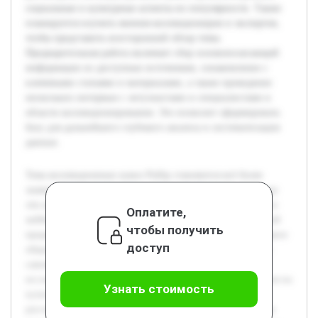
социальные и культурные аспекты их популярности. Также
планируется изучить мнения коллекционеров и экспертов,
чтобы представить всесторонний обзор темы.
Предварительная работа включает сбор основополагающей
информации из доступных источников, ознакомление с
ключевыми статьями и материалами, а также проведение
нескольких интервью с энтузиастами и специалистами в
области коллекционирования. Это позволит сформировать
базу для дальнейшего глубокого анализа и систематизации
данных.
Тема коллекционных кукол Pullip становится всё более
значимой в культурологических исследованиях, поскольку
эти куклы отражают тенденции современного искусства и
Оплатите,
хобби. Актуальность заключается в недостаточной научной
чтобы получить
проработанности данного направления и растущем интересе
доступ
общества к коллекционированию как форме культурного
самовыражения. Цель работы состоит в комплексном
исследовании истории создания кукол Pullip и их влияния на
Узнать стоимость
культуру коллекционирования. В ходе проекта будет
рассмотрена эволюция дизайна кукол, проанализированы