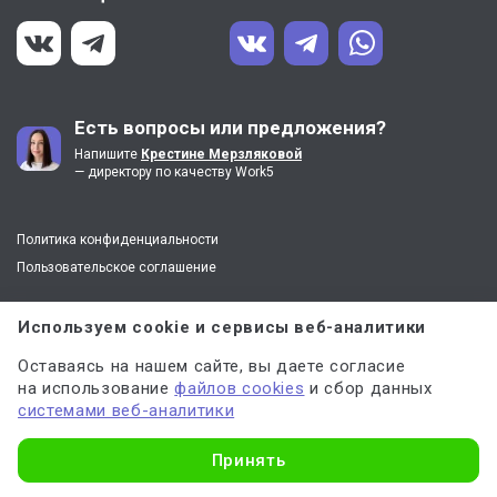
Есть вопросы или предложения?
Напишите
Крестине Мерзляковой
— директору по качеству Work5
Политика конфиденциальности
Пользовательское соглашение
8 (800) 100-55-31
Используем cookie и сервисы веб-аналитики
Оставаясь на нашем сайте, вы даете согласие
Контактный центр
на использование
файлов cookies
и сбор данных
+7 (499) 704-30-13
системами веб-аналитики
Узнать стоимость
Принять
г. Москва
ул. Арбат, д. 35, офис 468, этаж 4