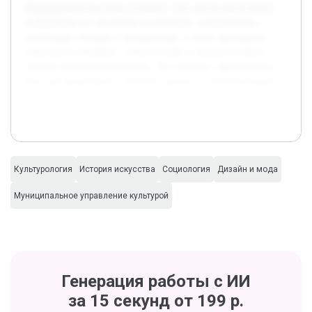
Предварительная работа включает сбор основополагающей
информации из доступных источников, ознакомление с
ключевыми статьями и материалами, а также проведение
нескольких интервью с энтузиастами и специалистами в
области коллекционирования. Это позволит сформировать
базу для дальнейшего глубокого анализа и систематизации
данных.
Культурология
История искусства
Социология
Дизайн и мода
Муниципальное управление культурой
Генерация работы с ИИ
за 15 секунд от 199 р.