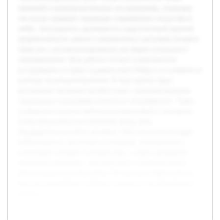
значимой в культурологических исследованиях, поскольку
эти куклы отражают тенденции современного искусства и
хобби. Актуальность заключается в недостаточной научной
проработанности данного направления и растущем интересе
общества к коллекционированию как форме культурного
самовыражения. Цель работы состоит в комплексном
исследовании истории создания кукол Pullip и их влияния на
культуру коллекционирования. В ходе проекта будет
рассмотрена эволюция дизайна кукол, проанализированы
социальные и культурные аспекты их популярности. Также
планируется изучить мнения коллекционеров и экспертов,
чтобы представить всесторонний обзор темы.
Предварительная работа включает сбор основополагающей
информации из доступных источников, ознакомление с
ключевыми статьями и материалами, а также проведение
нескольких интервью с энтузиастами и специалистами в
области коллекционирования. Это позволит сформировать
базу для дальнейшего глубокого анализа и систематизации
данных.