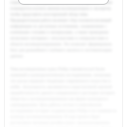
социальные и культурные аспекты их популярности. Также
планируется изучить мнения коллекционеров и экспертов,
чтобы представить всесторонний обзор темы.
Предварительная работа включает сбор основополагающей
информации из доступных источников, ознакомление с
ключевыми статьями и материалами, а также проведение
нескольких интервью с энтузиастами и специалистами в
области коллекционирования. Это позволит сформировать
базу для дальнейшего глубокого анализа и систематизации
данных.
Тема коллекционных кукол Pullip становится всё более
значимой в культурологических исследованиях, поскольку
эти куклы отражают тенденции современного искусства и
хобби. Актуальность заключается в недостаточной научной
проработанности данного направления и растущем интересе
общества к коллекционированию как форме культурного
самовыражения. Цель работы состоит в комплексном
исследовании истории создания кукол Pullip и их влияния на
культуру коллекционирования. В ходе проекта будет
рассмотрена эволюция дизайна кукол, проанализированы