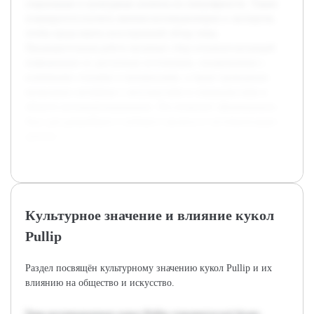
социальные и культурные аспекты их популярности. Также
планируется изучить мнения коллекционеров и экспертов,
чтобы представить всесторонний обзор темы.
Предварительная работа включает сбор основополагающей
информации из доступных источников, ознакомление с
ключевыми статьями и материалами, а также проведение
нескольких интервью с энтузиастами и специалистами в
области коллекционирования. Это позволит сформировать
базу для дальнейшего глубокого анализа и систематизации
данных.
Культурное значение и влияние кукол
Pullip
Раздел посвящён культурному значению кукол Pullip и их
влиянию на общество и искусство.