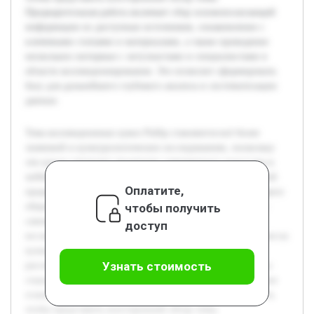
Предварительная работа включает сбор основополагающей
информации из доступных источников, ознакомление с
ключевыми статьями и материалами, а также проведение
нескольких интервью с энтузиастами и специалистами в
области коллекционирования. Это позволит сформировать
базу для дальнейшего глубокого анализа и систематизации
данных.
Тема коллекционных кукол Pullip становится всё более
значимой в культурологических исследованиях, поскольку
эти куклы отражают тенденции современного искусства и
хобби. Актуальность заключается в недостаточной научной
Оплатите,
проработанности данного направления и растущем интересе
чтобы получить
общества к коллекционированию как форме культурного
самовыражения. Цель работы состоит в комплексном
доступ
исследовании истории создания кукол Pullip и их влияния на
культуру коллекционирования. В ходе проекта будет
Узнать стоимость
рассмотрена эволюция дизайна кукол, проанализированы
социальные и культурные аспекты их популярности. Также
планируется изучить мнения коллекционеров и экспертов,
чтобы представить всесторонний обзор темы.