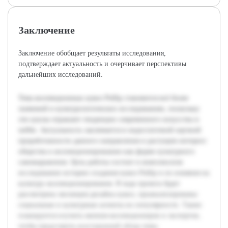
Заключение
Заключение обобщает результаты исследования,
подтверждает актуальность и очерчивает перспективы
дальнейших исследований.
Тема коллекционных кукол Pullip становится всё более
значимой в культурологических исследованиях, поскольку
эти куклы отражают тенденции современного искусства и
хобби. Актуальность заключается в недостаточной научной
проработанности данного направления и растущем интересе
общества к коллекционированию как форме культурного
самовыражения. Цель работы состоит в комплексном
исследовании истории создания кукол Pullip и их влияния на
культуру коллекционирования. В ходе проекта будет
рассмотрена эволюция дизайна кукол, проанализированы
социальные и культурные аспекты их популярности. Также
планируется изучить мнения коллекционеров и экспертов,
чтобы представить всесторонний обзор темы.