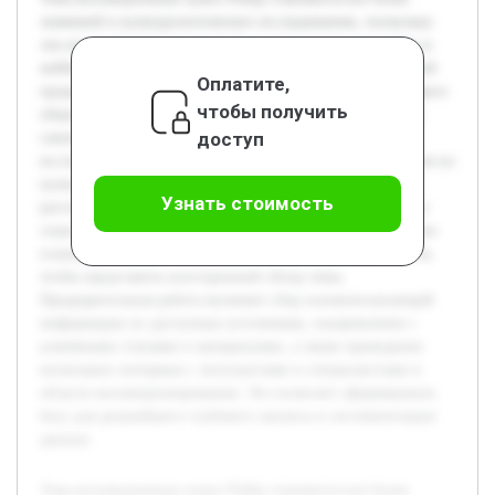
значимой в культурологических исследованиях, поскольку
эти куклы отражают тенденции современного искусства и
хобби. Актуальность заключается в недостаточной научной
Оплатите,
проработанности данного направления и растущем интересе
чтобы получить
общества к коллекционированию как форме культурного
доступ
самовыражения. Цель работы состоит в комплексном
исследовании истории создания кукол Pullip и их влияния на
культуру коллекционирования. В ходе проекта будет
Узнать стоимость
рассмотрена эволюция дизайна кукол, проанализированы
социальные и культурные аспекты их популярности. Также
планируется изучить мнения коллекционеров и экспертов,
чтобы представить всесторонний обзор темы.
Предварительная работа включает сбор основополагающей
информации из доступных источников, ознакомление с
ключевыми статьями и материалами, а также проведение
нескольких интервью с энтузиастами и специалистами в
области коллекционирования. Это позволит сформировать
базу для дальнейшего глубокого анализа и систематизации
данных.
Тема коллекционных кукол Pullip становится всё более