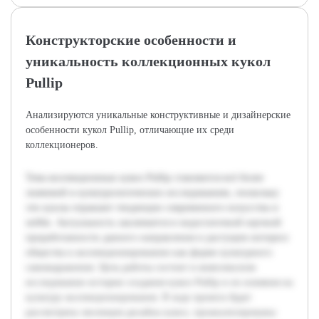
Конструкторские особенности и
уникальность коллекционных кукол
Pullip
Анализируются уникальные конструктивные и дизайнерские
особенности кукол Pullip, отличающие их среди
коллекционеров.
Тема коллекционных кукол Pullip становится всё более
значимой в культурологических исследованиях, поскольку
эти куклы отражают тенденции современного искусства и
хобби. Актуальность заключается в недостаточной научной
проработанности данного направления и растущем интересе
общества к коллекционированию как форме культурного
самовыражения. Цель работы состоит в комплексном
исследовании истории создания кукол Pullip и их влияния на
культуру коллекционирования. В ходе проекта будет
рассмотрена эволюция дизайна кукол, проанализированы