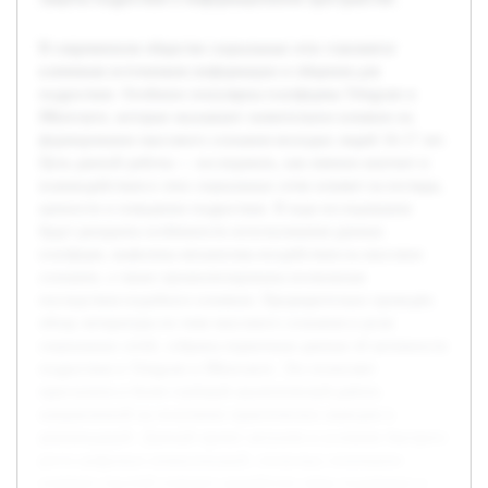
В современном обществе социальные сети становятся
ключевым источником информации и общения для
подростков. Особенно популярны платформы Telegram и
ВКонтакте, которые оказывают значительное влияние на
формирование массового сознания молодых людей 16-17 лет.
Цель данной работы — исследовать, как именно контент и
взаимодействия в этих социальных сетях влияют на взгляды,
ценности и поведение подростков. В ходе исследования
будут раскрыты особенности использования данных
платформ, выявлены механизмы воздействия на массовое
сознание, а также проанализированы возможные
последствия подобного влияния. Предварительно проведён
обзор литературы по теме массового сознания и роли
социальных сетей, собраны первичные данные об активности
подростков в Telegram и ВКонтакте. Это позволяет
приступить к более глубокой аналитической работе,
направленной на получение практических выводов и
рекомендаций. Данный проект актуален в условиях быстрого
роста цифровых коммуникаций, поскольку понимание
влияния соцсетей поможет разработать меры поддержки и