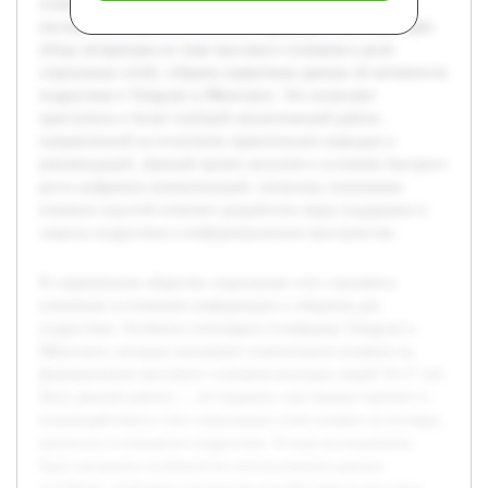
сознание, а также проанализированы возможные
последствия подобного влияния. Предварительно проведён
обзор литературы по теме массового сознания и роли
социальных сетей, собраны первичные данные об активности
подростков в Telegram и ВКонтакте. Это позволяет
приступить к более глубокой аналитической работе,
направленной на получение практических выводов и
рекомендаций. Данный проект актуален в условиях быстрого
роста цифровых коммуникаций, поскольку понимание
влияния соцсетей поможет разработать меры поддержки и
защиты подростков в информационном пространстве.
В современном обществе социальные сети становятся
ключевым источником информации и общения для
подростков. Особенно популярны платформы Telegram и
ВКонтакте, которые оказывают значительное влияние на
формирование массового сознания молодых людей 16-17 лет.
Цель данной работы — исследовать, как именно контент и
взаимодействия в этих социальных сетях влияют на взгляды,
ценности и поведение подростков. В ходе исследования
будут раскрыты особенности использования данных