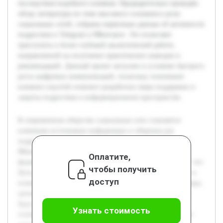
последствия подобного влияния. Предварительно проведён
обзор литературы по теме массового сознания и роли
социальных сетей, собраны первичные данные об активности
подростков в Telegram и ВКонтакте. Это позволяет
приступить к более глубокой аналитической работе,
направленной на получение практических выводов и
рекомендаций. Данный проект актуален в условиях быстрого
роста цифровых коммуникаций, поскольку понимание
влияния соцсетей поможет разработать меры поддержки и
защиты подростков в информационном пространстве.
В современном обществе социальные сети становятся
ключевым источником информации и общения для
подростков. Особенно популярны платформы Telegram и
ВКонтакте, которые оказывают значительное влияние на
Оплатите,
формирование массового сознания молодых людей 16-17 лет.
чтобы получить
Цель данной работы — исследовать, как именно контент и
доступ
взаимодействия в этих социальных сетях влияют на взгляды,
ценности и поведение подростков. В ходе исследования
будут раскрыты особенности использования данных
Узнать стоимость
платформ, выявлены механизмы воздействия на массовое