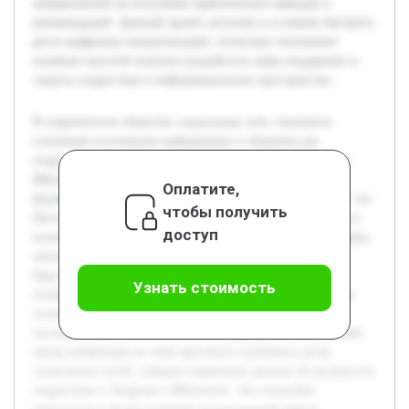
направленной на получение практических выводов и
рекомендаций. Данный проект актуален в условиях быстрого
роста цифровых коммуникаций, поскольку понимание
влияния соцсетей поможет разработать меры поддержки и
защиты подростков в информационном пространстве.
В современном обществе социальные сети становятся
ключевым источником информации и общения для
подростков. Особенно популярны платформы Telegram и
ВКонтакте, которые оказывают значительное влияние на
Оплатите,
формирование массового сознания молодых людей 16-17 лет.
чтобы получить
Цель данной работы — исследовать, как именно контент и
доступ
взаимодействия в этих социальных сетях влияют на взгляды,
ценности и поведение подростков. В ходе исследования
будут раскрыты особенности использования данных
Узнать стоимость
платформ, выявлены механизмы воздействия на массовое
сознание, а также проанализированы возможные
последствия подобного влияния. Предварительно проведён
обзор литературы по теме массового сознания и роли
социальных сетей, собраны первичные данные об активности
подростков в Telegram и ВКонтакте. Это позволяет