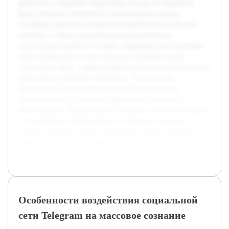
ценности и поведение подростков. В ходе исследования
будут раскрыты особенности использования данных
платформ, выявлены механизмы воздействия на массовое
сознание, а также проанализированы возможные
последствия подобного влияния. Предварительно проведён
обзор литературы по теме массового сознания и роли
социальных сетей, собраны первичные данные об активности
подростков в Telegram и ВКонтакте. Это позволяет
приступить к более глубокой аналитической работе,
направленной на получение практических выводов и
рекомендаций. Данный проект актуален в условиях быстрого
роста цифровых коммуникаций, поскольку понимание
влияния соцсетей поможет разработать меры поддержки и
защиты подростков в информационном пространстве.
Особенности воздействия социальной
сети Telegram на массовое сознание