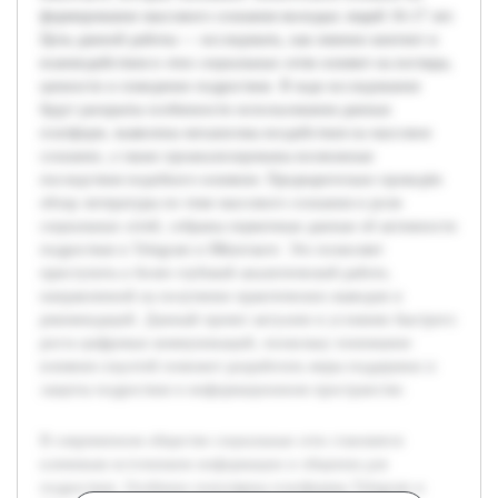
формирование массового сознания молодых людей 16-17 лет.
Цель данной работы — исследовать, как именно контент и
взаимодействия в этих социальных сетях влияют на взгляды,
ценности и поведение подростков. В ходе исследования
будут раскрыты особенности использования данных
платформ, выявлены механизмы воздействия на массовое
сознание, а также проанализированы возможные
последствия подобного влияния. Предварительно проведён
обзор литературы по теме массового сознания и роли
социальных сетей, собраны первичные данные об активности
подростков в Telegram и ВКонтакте. Это позволяет
приступить к более глубокой аналитической работе,
направленной на получение практических выводов и
рекомендаций. Данный проект актуален в условиях быстрого
роста цифровых коммуникаций, поскольку понимание
влияния соцсетей поможет разработать меры поддержки и
защиты подростков в информационном пространстве.
В современном обществе социальные сети становятся
ключевым источником информации и общения для
подростков. Особенно популярны платформы Telegram и