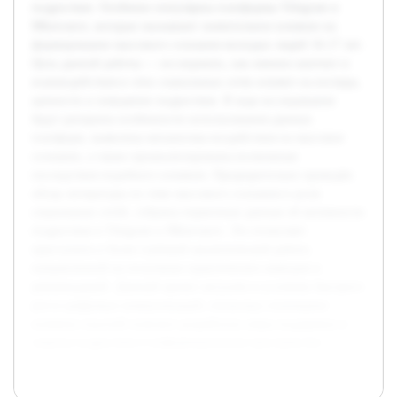
подростков. Особенно популярны платформы Telegram и
ВКонтакте, которые оказывают значительное влияние на
формирование массового сознания молодых людей 16-17 лет.
Цель данной работы — исследовать, как именно контент и
взаимодействия в этих социальных сетях влияют на взгляды,
ценности и поведение подростков. В ходе исследования
будут раскрыты особенности использования данных
платформ, выявлены механизмы воздействия на массовое
сознание, а также проанализированы возможные
последствия подобного влияния. Предварительно проведён
обзор литературы по теме массового сознания и роли
социальных сетей, собраны первичные данные об активности
подростков в Telegram и ВКонтакте. Это позволяет
приступить к более глубокой аналитической работе,
направленной на получение практических выводов и
рекомендаций. Данный проект актуален в условиях быстрого
роста цифровых коммуникаций, поскольку понимание
влияния соцсетей поможет разработать меры поддержки и
защиты подростков в информационном пространстве.