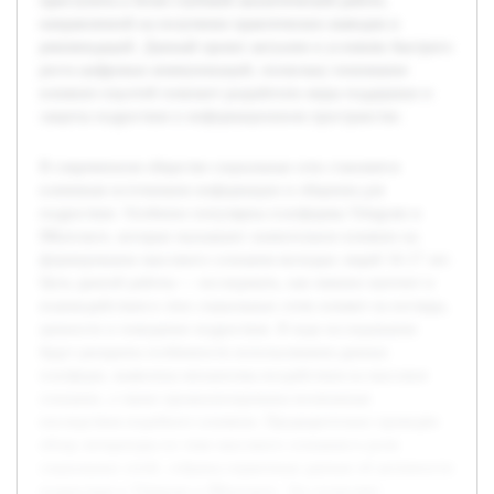
приступить к более глубокой аналитической работе,
направленной на получение практических выводов и
рекомендаций. Данный проект актуален в условиях быстрого
роста цифровых коммуникаций, поскольку понимание
влияния соцсетей поможет разработать меры поддержки и
защиты подростков в информационном пространстве.
В современном обществе социальные сети становятся
ключевым источником информации и общения для
подростков. Особенно популярны платформы Telegram и
ВКонтакте, которые оказывают значительное влияние на
формирование массового сознания молодых людей 16-17 лет.
Цель данной работы — исследовать, как именно контент и
взаимодействия в этих социальных сетях влияют на взгляды,
ценности и поведение подростков. В ходе исследования
будут раскрыты особенности использования данных
платформ, выявлены механизмы воздействия на массовое
сознание, а также проанализированы возможные
последствия подобного влияния. Предварительно проведён
обзор литературы по теме массового сознания и роли
социальных сетей, собраны первичные данные об активности
подростков в Telegram и ВКонтакте. Это позволяет