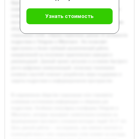
будут раскрыты особенности использования данных
платформ, выявлены механизмы воздействия на массовое
Узнать стоимость
сознание, а также проанализированы возможные
последствия подобного влияния. Предварительно проведён
обзор литературы по теме массового сознания и роли
социальных сетей, собраны первичные данные об активности
подростков в Telegram и ВКонтакте. Это позволяет
приступить к более глубокой аналитической работе,
направленной на получение практических выводов и
рекомендаций. Данный проект актуален в условиях быстрого
роста цифровых коммуникаций, поскольку понимание
влияния соцсетей поможет разработать меры поддержки и
защиты подростков в информационном пространстве.
В современном обществе социальные сети становятся
ключевым источником информации и общения для
подростков. Особенно популярны платформы Telegram и
ВКонтакте, которые оказывают значительное влияние на
формирование массового сознания молодых людей 16-17 лет.
Цель данной работы — исследовать, как именно контент и
взаимодействия в этих социальных сетях влияют на взгляды,