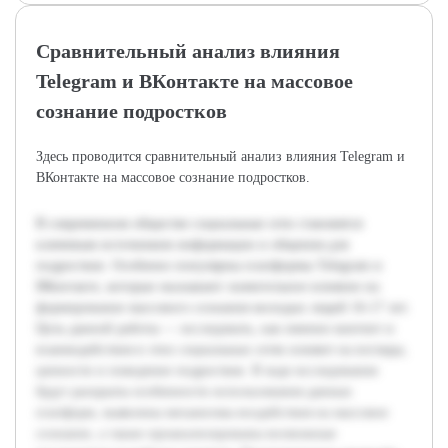
Сравнительный анализ влияния
Telegram и ВКонтакте на массовое
сознание подростков
Здесь проводится сравнительный анализ влияния Telegram и
ВКонтакте на массовое сознание подростков.
В современном обществе социальные сети становятся
ключевым источником информации и общения для
подростков. Особенно популярны платформы Telegram и
ВКонтакте, которые оказывают значительное влияние на
формирование массового сознания молодых людей 16-17 лет.
Цель данной работы — исследовать, как именно контент и
взаимодействия в этих социальных сетях влияют на взгляды,
ценности и поведение подростков. В ходе исследования
будут раскрыты особенности использования данных
платформ, выявлены механизмы воздействия на массовое
сознание, а также проанализированы возможные