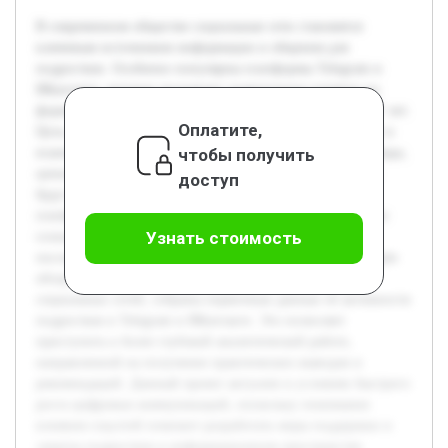
В современном обществе социальные сети становятся
ключевым источником информации и общения для
подростков. Особенно популярны платформы Telegram и
ВКонтакте, которые оказывают значительное влияние на
формирование массового сознания молодых людей 16-17 лет.
Оплатите,
Цель данной работы — исследовать, как именно контент и
чтобы получить
взаимодействия в этих социальных сетях влияют на взгляды,
ценности и поведение подростков. В ходе исследования
доступ
будут раскрыты особенности использования данных
платформ, выявлены механизмы воздействия на массовое
Узнать стоимость
сознание, а также проанализированы возможные
последствия подобного влияния. Предварительно проведён
обзор литературы по теме массового сознания и роли
социальных сетей, собраны первичные данные об активности
подростков в Telegram и ВКонтакте. Это позволяет
приступить к более глубокой аналитической работе,
направленной на получение практических выводов и
рекомендаций. Данный проект актуален в условиях быстрого
роста цифровых коммуникаций, поскольку понимание
влияния соцсетей поможет разработать меры поддержки и
защиты подростков в информационном пространстве.