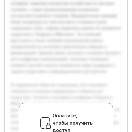
платформ, выявлены механизмы воздействия на массовое
сознание, а также проанализированы возможные
последствия подобного влияния. Предварительно проведён
обзор литературы по теме массового сознания и роли
социальных сетей, собраны первичные данные об активности
подростков в Telegram и ВКонтакте. Это позволяет
приступить к более глубокой аналитической работе,
направленной на получение практических выводов и
рекомендаций. Данный проект актуален в условиях быстрого
роста цифровых коммуникаций, поскольку понимание
влияния соцсетей поможет разработать меры поддержки и
защиты подростков в информационном пространстве.
В современном обществе социальные сети становятся
ключевым источником информации и общения для
подростков. Особенно популярны платформы Telegram и
ВКонтакте, которые оказывают значительное влияние на
формирование массового сознания молодых людей 16-17 лет.
Оплатите,
Цель данной работы — исследовать, как именно контент и
чтобы получить
взаимодействия в этих социальных сетях влияют на взгляды,
ценности и поведение подростков. В ходе исследования
доступ