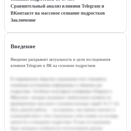
Сравнительный анализ влияния Telegram и
ВКонтакте на массовое сознание подростков
Заключение
Введение
Введение раскрывает актуальность и цели исследования
влияния Telegram и ВК на сознание подростков.
В современном обществе социальные сети становятся
ключевым источником информации и общения для
подростков. Особенно популярны платформы Telegram и
ВКонтакте, которые оказывают значительное влияние на
формирование массового сознания молодых людей 16-17 лет.
Цель данной работы — исследовать, как именно контент и
взаимодействия в этих социальных сетях влияют на взгляды,
ценности и поведение подростков. В ходе исследования
будут раскрыты особенности использования данных