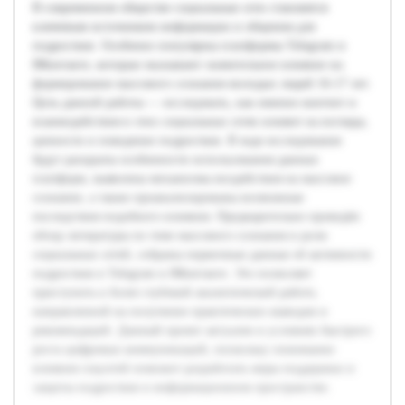
В современном обществе социальные сети становятся
ключевым источником информации и общения для
подростков. Особенно популярны платформы Telegram и
ВКонтакте, которые оказывают значительное влияние на
формирование массового сознания молодых людей 16-17 лет.
Цель данной работы — исследовать, как именно контент и
взаимодействия в этих социальных сетях влияют на взгляды,
ценности и поведение подростков. В ходе исследования
будут раскрыты особенности использования данных
платформ, выявлены механизмы воздействия на массовое
сознание, а также проанализированы возможные
последствия подобного влияния. Предварительно проведён
обзор литературы по теме массового сознания и роли
социальных сетей, собраны первичные данные об активности
подростков в Telegram и ВКонтакте. Это позволяет
приступить к более глубокой аналитической работе,
направленной на получение практических выводов и
рекомендаций. Данный проект актуален в условиях быстрого
роста цифровых коммуникаций, поскольку понимание
влияния соцсетей поможет разработать меры поддержки и
защиты подростков в информационном пространстве.