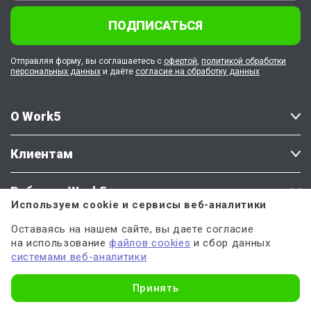
ПОДПИСАТЬСЯ
Отправляя форму, вы соглашаетесь с
офертой
,
политикой обработки
персональных данных
и даёте
согласие на обработку данных
О Work5
Клиентам
Работа в Work5
Используем cookie и сервисы веб-аналитики
Оставаясь на нашем сайте, вы даете согласие
на использование
файлов cookies
и сбор данных
Наши соцсети
Напишите нам
системами веб-аналитики
Узнать стоимость
Принять