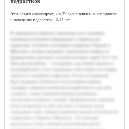
подростков
Этот раздел анализирует, как Telegram влияет на восприятие
и поведение подростков 16-17 лет.
В современном обществе социальные сети становятся
ключевым источником информации и общения для
подростков. Особенно популярны платформы Telegram и
ВКонтакте, которые оказывают значительное влияние на
формирование массового сознания молодых людей 16-17 лет.
Цель данной работы — исследовать, как именно контент и
взаимодействия в этих социальных сетях влияют на взгляды,
ценности и поведение подростков. В ходе исследования
будут раскрыты особенности использования данных
платформ, выявлены механизмы воздействия на массовое
сознание, а также проанализированы возможные
последствия подобного влияния. Предварительно проведён
обзор литературы по теме массового сознания и роли
социальных сетей, собраны первичные данные об активности
подростков в Telegram и ВКонтакте. Это позволяет
приступить к более глубокой аналитической работе,