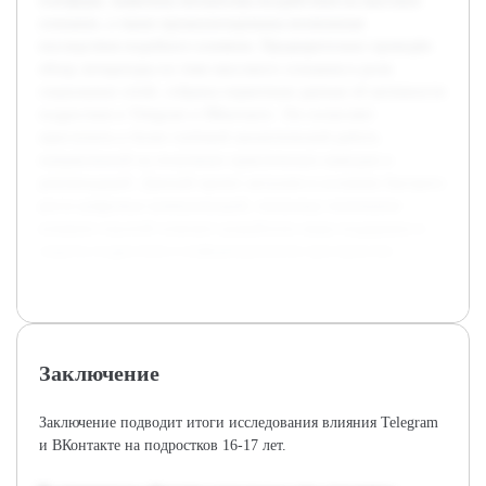
платформ, выявлены механизмы воздействия на массовое
сознание, а также проанализированы возможные
последствия подобного влияния. Предварительно проведён
обзор литературы по теме массового сознания и роли
социальных сетей, собраны первичные данные об активности
подростков в Telegram и ВКонтакте. Это позволяет
приступить к более глубокой аналитической работе,
направленной на получение практических выводов и
рекомендаций. Данный проект актуален в условиях быстрого
роста цифровых коммуникаций, поскольку понимание
влияния соцсетей поможет разработать меры поддержки и
защиты подростков в информационном пространстве.
Заключение
Заключение подводит итоги исследования влияния Telegram
и ВКонтакте на подростков 16-17 лет.