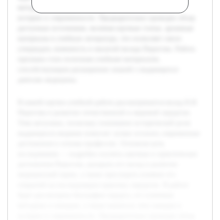
методики и новации, а также важность этих находок в
истории и современности. Предварительно проведен обзор
доступных источников, включая научные статьи, архивные
материалы и учебную литературу, что позволяет смело
утверждать значимость и масштаб вклада Пирогова. Работа
призвана стать полезным учебным материалом,
способствующим расширению знаний о выдающихся
деятелях медицины.
В нашей научно-учебной работе рассматривается вклад Н.И.
Пирогова в развитие отечественной и мировой хирургии.
Тема актуальна, поскольку понимание исторической роли
выдающихся медиков помогает лучше осознать современные
достижения и основы профессии. Основная цель
исследования — подробно изучить научные и практические
достижения Пирогова, раскрыть его вклад в развитие
медицинской науки, а также проследить влияние его
открытий на последующую практику хирургии. В работе
будет рассмотрена биография хирурга, его ключевые
методики и новации, а также важность этих находок в
истории и современности. Предварительно проведен обзор