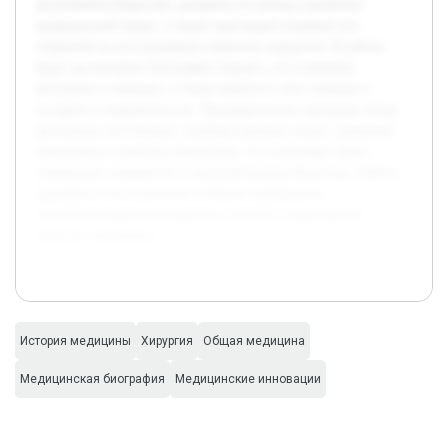
достижения Пирогова, раскрыть его вклад в развитие
медицинской науки, а также проследить влияние его
открытий на последующую практику хирургии. В работе
будет рассмотрена биография хирурга, его ключевые
методики и новации, а также важность этих находок в
истории и современности. Предварительно проведен обзор
доступных источников, включая научные статьи, архивные
материалы и учебную литературу, что позволяет смело
утверждать значимость и масштаб вклада Пирогова. Работа
призвана стать полезным учебным материалом,
способствующим расширению знаний о выдающихся
деятелях медицины.
История медицины
Хирургия
Общая медицина
Медицинская биография
Медицинские инновации