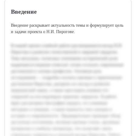
Введение
Введение раскрывает актуальность темы и формулирует цель
и задачи проекта о Н.И. Пирогове.
В нашей научно-учебной работе рассматривается вклад Н.И.
Пирогова в развитие отечественной и мировой хирургии.
Тема актуальна, поскольку понимание исторической роли
выдающихся медиков помогает лучше осознать современные
достижения и основы профессии. Основная цель
исследования — подробно изучить научные и практические
достижения Пирогова, раскрыть его вклад в развитие
медицинской науки, а также проследить влияние его
открытий на последующую практику хирургии. В работе
будет рассмотрена биография хирурга, его ключевые
методики и новации, а также важность этих находок в
истории и современности. Предварительно проведен обзор
доступных источников, включая научные статьи, архивные
материалы и учебную литературу, что позволяет смело
утверждать значимость и масштаб вклада Пирогова. Работа