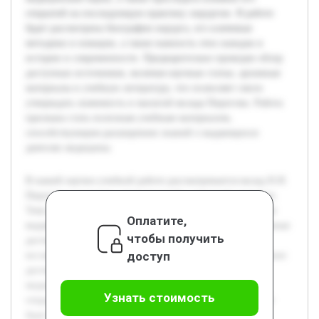
открытий на последующую практику хирургии. В работе
будет рассмотрена биография хирурга, его ключевые
методики и новации, а также важность этих находок в
истории и современности. Предварительно проведен обзор
доступных источников, включая научные статьи, архивные
материалы и учебную литературу, что позволяет смело
утверждать значимость и масштаб вклада Пирогова. Работа
призвана стать полезным учебным материалом,
способствующим расширению знаний о выдающихся
деятелях медицины.
В нашей научно-учебной работе рассматривается вклад Н.И.
Пирогова в развитие отечественной и мировой хирургии.
Тема актуальна, поскольку понимание исторической роли
Оплатите,
выдающихся медиков помогает лучше осознать современные
чтобы получить
достижения и основы профессии. Основная цель
доступ
исследования — подробно изучить научные и практические
достижения Пирогова, раскрыть его вклад в развитие
медицинской науки, а также проследить влияние его
Узнать стоимость
открытий на последующую практику хирургии. В работе
будет рассмотрена биография хирурга, его ключевые