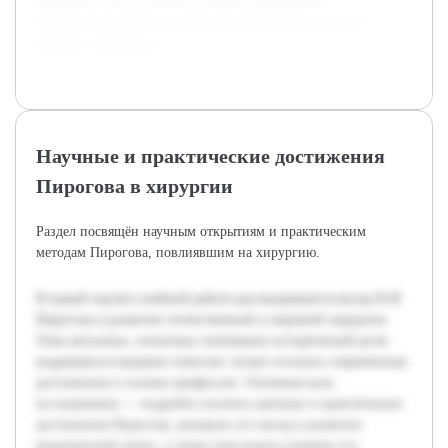
призвана стать полезным учебным материалом,
способствующим расширению знаний о выдающихся
деятелях медицины.
Научные и практические достижения
Пирогова в хирургии
Раздел посвящён научным открытиям и практическим
методам Пирогова, повлиявшим на хирургию.
В нашей научно-учебной работе рассматривается вклад Н.И.
Пирогова в развитие отечественной и мировой хирургии.
Тема актуальна, поскольку понимание исторической роли
выдающихся медиков помогает лучше осознать современные
достижения и основы профессии. Основная цель
исследования — подробно изучить научные и практические
достижения Пирогова, раскрыть его вклад в развитие
медицинской науки, а также проследить влияние его