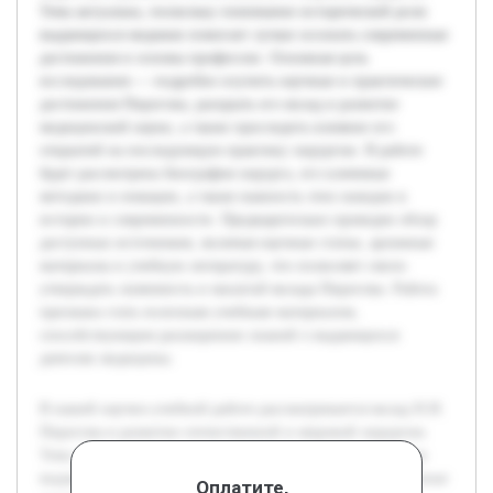
Тема актуальна, поскольку понимание исторической роли
выдающихся медиков помогает лучше осознать современные
достижения и основы профессии. Основная цель
исследования — подробно изучить научные и практические
достижения Пирогова, раскрыть его вклад в развитие
медицинской науки, а также проследить влияние его
открытий на последующую практику хирургии. В работе
будет рассмотрена биография хирурга, его ключевые
методики и новации, а также важность этих находок в
истории и современности. Предварительно проведен обзор
доступных источников, включая научные статьи, архивные
материалы и учебную литературу, что позволяет смело
утверждать значимость и масштаб вклада Пирогова. Работа
призвана стать полезным учебным материалом,
способствующим расширению знаний о выдающихся
деятелях медицины.
В нашей научно-учебной работе рассматривается вклад Н.И.
Пирогова в развитие отечественной и мировой хирургии.
Тема актуальна, поскольку понимание исторической роли
выдающихся медиков помогает лучше осознать современные
Оплатите,