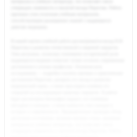
материалы и учебную литературу, что позволяет смело
утверждать значимость и масштаб вклада Пирогова. Работа
призвана стать полезным учебным материалом,
способствующим расширению знаний о выдающихся
деятелях медицины.
В нашей научно-учебной работе рассматривается вклад Н.И.
Пирогова в развитие отечественной и мировой хирургии.
Тема актуальна, поскольку понимание исторической роли
выдающихся медиков помогает лучше осознать современные
достижения и основы профессии. Основная цель
исследования — подробно изучить научные и практические
достижения Пирогова, раскрыть его вклад в развитие
медицинской науки, а также проследить влияние его
открытий на последующую практику хирургии. В работе
будет рассмотрена биография хирурга, его ключевые
методики и новации, а также важность этих находок в
истории и современности. Предварительно проведен обзор
доступных источников, включая научные статьи, архивные
материалы и учебную литературу, что позволяет смело
утверждать значимость и масштаб вклада Пирогова. Работа