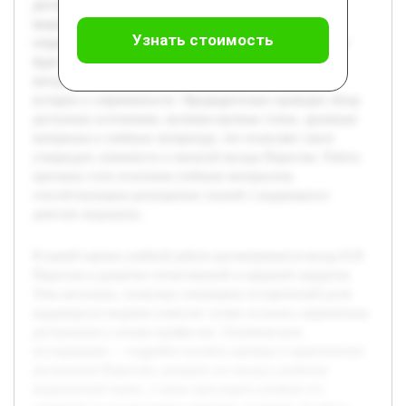
достижения Пирогова, раскрыть его вклад в развитие
медицинской науки, а также проследить влияние его
Узнать стоимость
открытий на последующую практику хирургии. В работе
будет рассмотрена биография хирурга, его ключевые
методики и новации, а также важность этих находок в
истории и современности. Предварительно проведен обзор
доступных источников, включая научные статьи, архивные
материалы и учебную литературу, что позволяет смело
утверждать значимость и масштаб вклада Пирогова. Работа
призвана стать полезным учебным материалом,
способствующим расширению знаний о выдающихся
деятелях медицины.
В нашей научно-учебной работе рассматривается вклад Н.И.
Пирогова в развитие отечественной и мировой хирургии.
Тема актуальна, поскольку понимание исторической роли
выдающихся медиков помогает лучше осознать современные
достижения и основы профессии. Основная цель
исследования — подробно изучить научные и практические
достижения Пирогова, раскрыть его вклад в развитие
медицинской науки, а также проследить влияние его