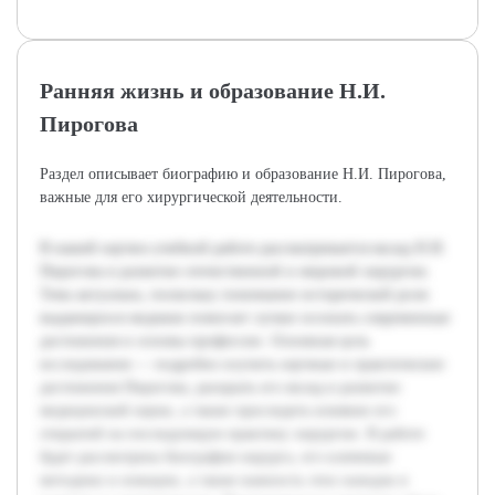
Ранняя жизнь и образование Н.И.
Пирогова
Раздел описывает биографию и образование Н.И. Пирогова,
важные для его хирургической деятельности.
В нашей научно-учебной работе рассматривается вклад Н.И.
Пирогова в развитие отечественной и мировой хирургии.
Тема актуальна, поскольку понимание исторической роли
выдающихся медиков помогает лучше осознать современные
достижения и основы профессии. Основная цель
исследования — подробно изучить научные и практические
достижения Пирогова, раскрыть его вклад в развитие
медицинской науки, а также проследить влияние его
открытий на последующую практику хирургии. В работе
будет рассмотрена биография хирурга, его ключевые
методики и новации, а также важность этих находок в