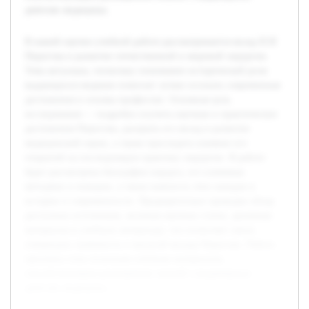
деятелях медицины.
В нашей научно-учебной работе рассматривается вклад Н.И.
Пирогова в развитие отечественной и мировой хирургии.
Тема актуальна, поскольку понимание исторической роли
выдающихся медиков помогает лучше осознать современные
достижения и основы профессии. Основная цель
исследования — подробно изучить научные и практические
достижения Пирогова, раскрыть его вклад в развитие
медицинской науки, а также проследить влияние его
открытий на последующую практику хирургии. В работе
будет рассмотрена биография хирурга, его ключевые
методики и новации, а также важность этих находок в
истории и современности. Предварительно проведен обзор
доступных источников, включая научные статьи, архивные
материалы и учебную литературу, что позволяет смело
утверждать значимость и масштаб вклада Пирогова. Работа
призвана стать полезным учебным материалом,
способствующим расширению знаний о выдающихся
деятелях медицины.