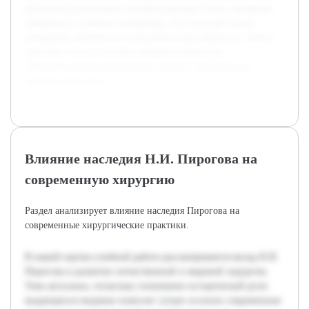
доступных источников, включая научные статьи, архивные
материалы и учебную литературу, что позволяет смело
утверждать значимость и масштаб вклада Пирогова. Работа
призвана стать полезным учебным материалом,
способствующим расширению знаний о выдающихся
деятелях медицины.
Влияние наследия Н.И. Пирогова на
современную хирургию
Раздел анализирует влияние наследия Пирогова на
современные хирургические практики.
В нашей научно-учебной работе рассматривается вклад Н.И.
Пирогова в развитие отечественной и мировой хирургии.
Тема актуальна, поскольку понимание исторической роли
выдающихся медиков помогает лучше осознать современные