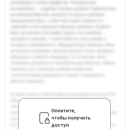
достижения и основы профессии. Основная цель
исследования — подробно изучить научные и практические
достижения Пирогова, раскрыть его вклад в развитие
медицинской науки, а также проследить влияние его
открытий на последующую практику хирургии. В работе
будет рассмотрена биография хирурга, его ключевые
методики и новации, а также важность этих находок в
истории и современности. Предварительно проведен обзор
доступных источников, включая научные статьи, архивные
материалы и учебную литературу, что позволяет смело
утверждать значимость и масштаб вклада Пирогова. Работа
призвана стать полезным учебным материалом,
способствующим расширению знаний о выдающихся
деятелях медицины.
В нашей научно-учебной работе рассматривается вклад Н.И.
Пирогова в развитие отечественной и мировой хирургии.
Тема актуальна, поскольку понимание исторической роли
Оплатите,
выдающихся медиков помогает лучше осознать современные
чтобы получить
достижения и основы профессии. Основная цель
доступ
исследования — подробно изучить научные и практические