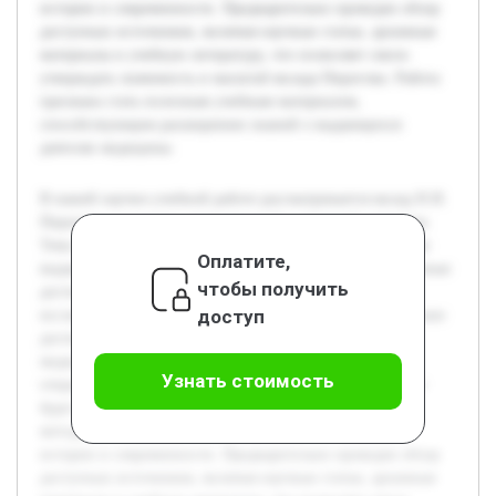
истории и современности. Предварительно проведен обзор
доступных источников, включая научные статьи, архивные
материалы и учебную литературу, что позволяет смело
утверждать значимость и масштаб вклада Пирогова. Работа
призвана стать полезным учебным материалом,
способствующим расширению знаний о выдающихся
деятелях медицины.
В нашей научно-учебной работе рассматривается вклад Н.И.
Пирогова в развитие отечественной и мировой хирургии.
Тема актуальна, поскольку понимание исторической роли
Оплатите,
выдающихся медиков помогает лучше осознать современные
чтобы получить
достижения и основы профессии. Основная цель
доступ
исследования — подробно изучить научные и практические
достижения Пирогова, раскрыть его вклад в развитие
медицинской науки, а также проследить влияние его
Узнать стоимость
открытий на последующую практику хирургии. В работе
будет рассмотрена биография хирурга, его ключевые
методики и новации, а также важность этих находок в
истории и современности. Предварительно проведен обзор
доступных источников, включая научные статьи, архивные