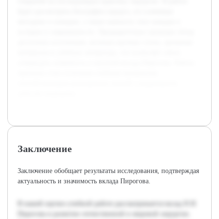
открытий на последующую практику хирургии. В работе
будет рассмотрена биография хирурга, его ключевые
методики и новации, а также важность этих находок в
истории и современности. Предварительно проведен обзор
доступных источников, включая научные статьи, архивные
материалы и учебную литературу, что позволяет смело
утверждать значимость и масштаб вклада Пирогова. Работа
призвана стать полезным учебным материалом,
способствующим расширению знаний о выдающихся
деятелях медицины.
Заключение
Заключение обобщает результаты исследования, подтверждая
актуальность и значимость вклада Пирогова.
В нашей научно-учебной работе рассматривается вклад Н.И.
Пирогова в развитие отечественной и мировой хирургии.