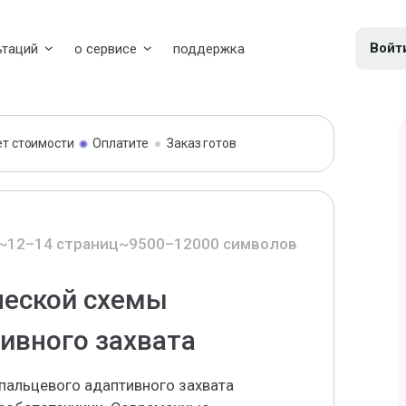
Войт
ьтаций
о сервисе
поддержка
ет стоимости
Оплатите
Заказ готов
~12–14 страниц
~9500–12000 символов
ческой схемы
ивного захвата
пальцевого адаптивного захвата