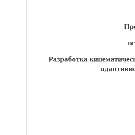
Пр
на
Разработка кинематичес
адаптивно