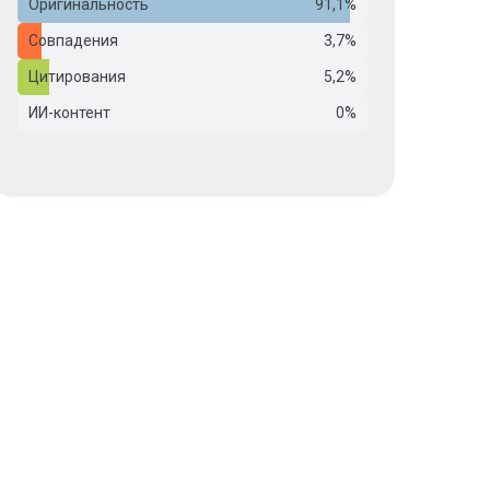
Оригинальность
91,1%
Совпадения
3,7%
Цитирования
5,2%
ИИ-контент
0%