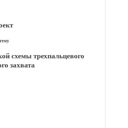
оект
 тему
кой схемы трехпальцевого
го захвата