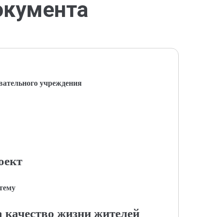
окумента
вательного учреждения
оект
 тему
 качество жизни жителей