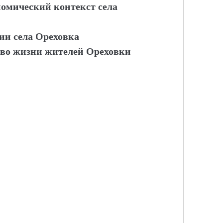
омический контекст села
ии села Ореховка
тво жизни жителей Ореховки