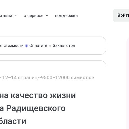
Войт
ьтаций
о сервисе
поддержка
ет стоимости
Оплатите
Заказ готов
~12–14 страниц
~9500–12000 символов
на качество жизни
ка Радищевского
бласти