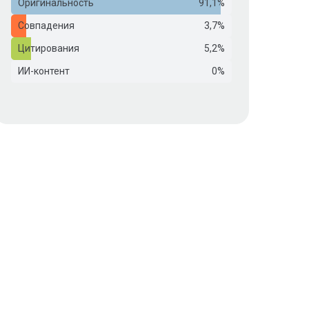
Оригинальность
91,1%
Совпадения
3,7%
Цитирования
5,2%
ИИ-контент
0%