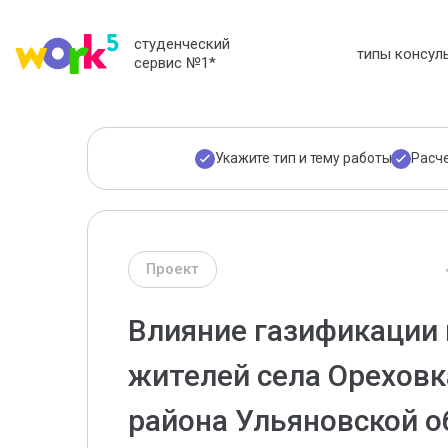
студенческий
типы консул
сервис №1
*
Укажите тип и тему работы
Расч
Проект
Влияние газификации 
жителей села Орехов
района Ульяновской о