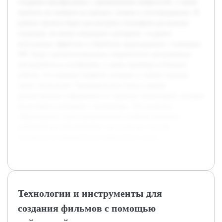
создания кинофильмов с применением нейросетей, а также
оценить их влияние на процесс съемок и постпродакшна. В
рамках проекта будет рассмотрена специфика различных
подходов, включая генерацию сценариев, создание
визуальных эффектов и обработку аудиодорожек с помощью
ИИ. Будут проанализированы современные программные
инструменты и платформы, а также примеры успешных
кейсов, что поможет выявить сильные и слабые стороны
таких технологий. Предварительно была собрана
разноплановая информация из научных публикаций, обзоров
индустрии и интервью с экспертами. Это позволит
сформировать структурированный учебный материал,
полезный как для новичков, так и для тех, кто уже
интересуется применением нейросетей в кино.
Технологии и инструменты для
создания фильмов с помощью