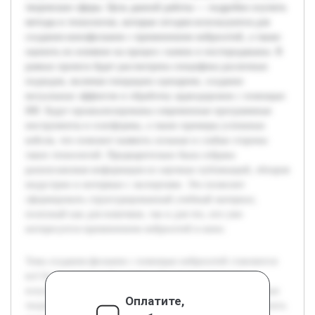
творческие сферы. Цель данной работы — подробно изучить
методы и технологии, которые сегодня используются для
создания кинофильмов с применением нейросетей, а также
оценить их влияние на процесс съемок и постпродакшна. В
рамках проекта будет рассмотрена специфика различных
подходов, включая генерацию сценариев, создание
визуальных эффектов и обработку аудиодорожек с помощью
ИИ. Будут проанализированы современные программные
инструменты и платформы, а также примеры успешных
кейсов, что поможет выявить сильные и слабые стороны
таких технологий. Предварительно была собрана
разноплановая информация из научных публикаций, обзоров
индустрии и интервью с экспертами. Это позволит
сформировать структурированный учебный материал,
полезный как для новичков, так и для тех, кто уже
интересуется применением нейросетей в кино.
Тема создания фильмов с помощью нейросетей становится
всё более актуальной в связи с быстрым развитием
искусственного интеллекта и его интеграцией в различные
Оплатите,
творческие сферы. Цель данной работы — подробно изучить