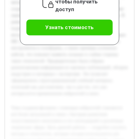
чтобы получить
методы и технологии, которые сегодня используются для
доступ
создания кинофильмов с применением нейросетей, а также
оценить их влияние на процесс съемок и постпродакшна. В
рамках проекта будет рассмотрена специфика различных
Узнать стоимость
подходов, включая генерацию сценариев, создание
визуальных эффектов и обработку аудиодорожек с помощью
ИИ. Будут проанализированы современные программные
инструменты и платформы, а также примеры успешных
кейсов, что поможет выявить сильные и слабые стороны
таких технологий. Предварительно была собрана
разноплановая информация из научных публикаций, обзоров
индустрии и интервью с экспертами. Это позволит
сформировать структурированный учебный материал,
полезный как для новичков, так и для тех, кто уже
интересуется применением нейросетей в кино.
Тема создания фильмов с помощью нейросетей становится
всё более актуальной в связи с быстрым развитием
искусственного интеллекта и его интеграцией в различные
творческие сферы. Цель данной работы — подробно изучить
методы и технологии, которые сегодня используются для