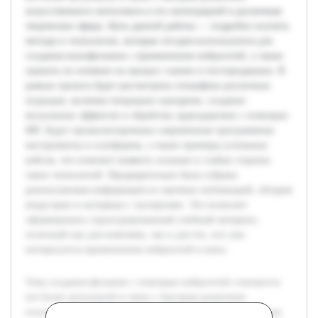
искусственного интеллекта и его интеграцией в различные
творческие сферы. Цель данной работы — подробно изучить
методы и технологии, которые сегодня используются для
создания кинофильмов с применением нейросетей, а также
оценить их влияние на процесс съемок и постпродакшна. В
рамках проекта будет рассмотрена специфика различных
подходов, включая генерацию сценариев, создание
визуальных эффектов и обработку аудиодорожек с помощью
ИИ. Будут проанализированы современные программные
инструменты и платформы, а также примеры успешных
кейсов, что поможет выявить сильные и слабые стороны
таких технологий. Предварительно была собрана
разноплановая информация из научных публикаций, обзоров
индустрии и интервью с экспертами. Это позволит
сформировать структурированный учебный материал,
полезный как для новичков, так и для тех, кто уже
интересуется применением нейросетей в кино.
Тема создания фильмов с помощью нейросетей становится
всё более актуальной в связи с быстрым развитием
искусственного интеллекта и его интеграцией в различные