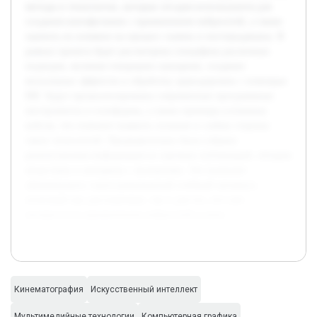
методы и технологии, которые сегодня используются для
создания кинофильмов с применением нейросетей, а также
оценить их влияние на процесс съемок и постпродакшна. В
рамках проекта будет рассмотрена специфика различных
подходов, включая генерацию сценариев, создание
визуальных эффектов и обработку аудиодорожек с помощью
ИИ. Будут проанализированы современные программные
инструменты и платформы, а также примеры успешных
кейсов, что поможет выявить сильные и слабые стороны
таких технологий. Предварительно была собрана
разноплановая информация из научных публикаций, обзоров
индустрии и интервью с экспертами. Это позволит
сформировать структурированный учебный материал,
полезный как для новичков, так и для тех, кто уже
интересуется применением нейросетей в кино.
Кинематография
Искусственный интеллект
Мультимедийные технологии
Компьютерная графика