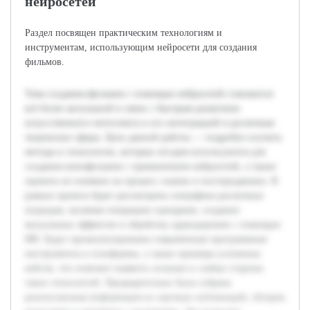
нейросетей
Раздел посвящен практическим технологиям и
инструментам, использующим нейросети для создания
фильмов.
Тема создания фильмов с помощью нейросетей становится
всё более актуальной в связи с быстрым развитием
искусственного интеллекта и его интеграцией в различные
творческие сферы. Цель данной работы — подробно изучить
методы и технологии, которые сегодня используются для
создания кинофильмов с применением нейросетей, а также
оценить их влияние на процесс съемок и постпродакшна. В
рамках проекта будет рассмотрена специфика различных
подходов, включая генерацию сценариев, создание
визуальных эффектов и обработку аудиодорожек с помощью
ИИ. Будут проанализированы современные программные
инструменты и платформы, а также примеры успешных
кейсов, что поможет выявить сильные и слабые стороны
таких технологий. Предварительно была собрана
разноплановая информация из научных публикаций, обзоров