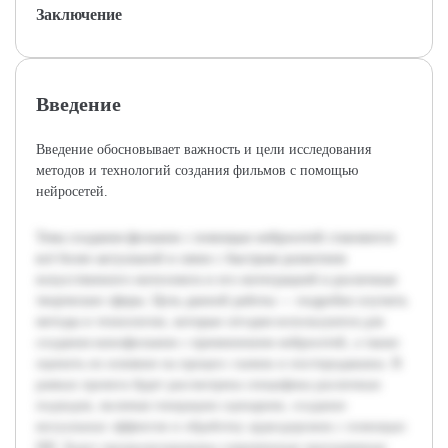
Заключение
Введение
Введение обосновывает важность и цели исследования
методов и технологий создания фильмов с помощью
нейросетей.
Тема создания фильмов с помощью нейросетей становится
всё более актуальной в связи с быстрым развитием
искусственного интеллекта и его интеграцией в различные
творческие сферы. Цель данной работы — подробно изучить
методы и технологии, которые сегодня используются для
создания кинофильмов с применением нейросетей, а также
оценить их влияние на процесс съемок и постпродакшна. В
рамках проекта будет рассмотрена специфика различных
подходов, включая генерацию сценариев, создание
визуальных эффектов и обработку аудиодорожек с помощью
ИИ. Будут проанализированы современные программные