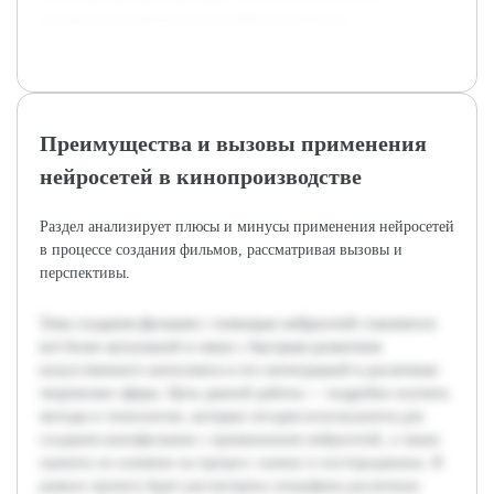
интересуется применением нейросетей в кино.
Преимущества и вызовы применения
нейросетей в кинопроизводстве
Раздел анализирует плюсы и минусы применения нейросетей
в процессе создания фильмов, рассматривая вызовы и
перспективы.
Тема создания фильмов с помощью нейросетей становится
всё более актуальной в связи с быстрым развитием
искусственного интеллекта и его интеграцией в различные
творческие сферы. Цель данной работы — подробно изучить
методы и технологии, которые сегодня используются для
создания кинофильмов с применением нейросетей, а также
оценить их влияние на процесс съемок и постпродакшна. В
рамках проекта будет рассмотрена специфика различных