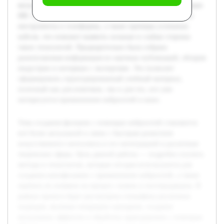
визуальных эффектов и обработку аудиодорожек с помощью
ИИ. Будут проанализированы современные программные
инструменты и платформы, а также примеры успешных
кейсов, что поможет выявить сильные и слабые стороны
таких технологий. Предварительно была собрана
разноплановая информация из научных публикаций, обзоров
индустрии и интервью с экспертами. Это позволит
сформировать структурированный учебный материал,
полезный как для новичков, так и для тех, кто уже
интересуется применением нейросетей в кино.
Тема создания фильмов с помощью нейросетей становится
всё более актуальной в связи с быстрым развитием
искусственного интеллекта и его интеграцией в различные
творческие сферы. Цель данной работы — подробно изучить
методы и технологии, которые сегодня используются для
создания кинофильмов с применением нейросетей, а также
оценить их влияние на процесс съемок и постпродакшна. В
рамках проекта будет рассмотрена специфика различных
подходов, включая генерацию сценариев, создание
визуальных эффектов и обработку аудиодорожек с помощью