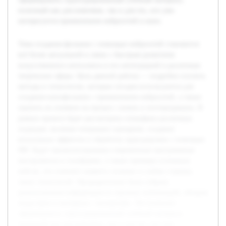
полезный как для новичков, так и для тех, кто уже
интересуется применением нейросетей в кино.
Тема создания фильмов с помощью нейросетей становится
всё более актуальной в связи с быстрым развитием
искусственного интеллекта и его интеграцией в различные
творческие сферы. Цель данной работы — подробно изучить
методы и технологии, которые сегодня используются для
создания кинофильмов с применением нейросетей, а также
оценить их влияние на процесс съемок и постпродакшна. В
рамках проекта будет рассмотрена специфика различных
подходов, включая генерацию сценариев, создание
визуальных эффектов и обработку аудиодорожек с помощью
ИИ. Будут проанализированы современные программные
инструменты и платформы, а также примеры успешных
кейсов, что поможет выявить сильные и слабые стороны
таких технологий. Предварительно была собрана
разноплановая информация из научных публикаций, обзоров
индустрии и интервью с экспертами. Это позволит
сформировать структурированный учебный материал,
полезный как для новичков, так и для тех, кто уже