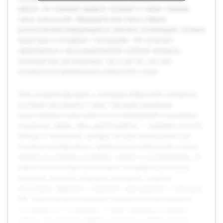
кейсов, что поможет выявить сильные и слабые стороны
таких технологий. Предварительно была собрана
разноплановая информация из научных публикаций, обзоров
индустрии и интервью с экспертами. Это позволит
сформировать структурированный учебный материал,
полезный как для новичков, так и для тех, кто уже
интересуется применением нейросетей в кино.
Тема создания фильмов с помощью нейросетей становится
всё более актуальной в связи с быстрым развитием
искусственного интеллекта и его интеграцией в различные
творческие сферы. Цель данной работы — подробно изучить
методы и технологии, которые сегодня используются для
создания кинофильмов с применением нейросетей, а также
оценить их влияние на процесс съемок и постпродакшна. В
рамках проекта будет рассмотрена специфика различных
подходов, включая генерацию сценариев, создание
визуальных эффектов и обработку аудиодорожек с помощью
ИИ. Будут проанализированы современные программные
инструменты и платформы, а также примеры успешных
кейсов, что поможет выявить сильные и слабые стороны