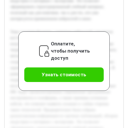
индустрии и интервью с экспертами. Это позволит
сформировать структурированный учебный материал,
полезный как для новичков, так и для тех, кто уже
интересуется применением нейросетей в кино.
Тема создания фильмов с помощью нейросетей становится
всё более актуальной в связи с быстрым развитием
Оплатите,
искусственного интеллекта и его интеграцией в различные
творческие сферы. Цель данной работы — подробно изучить
чтобы получить
методы и технологии, которые сегодня используются для
доступ
создания кинофильмов с применением нейросетей, а также
оценить их влияние на процесс съемок и постпродакшна. В
рамках проекта будет рассмотрена специфика различных
Узнать стоимость
подходов, включая генерацию сценариев, создание
визуальных эффектов и обработку аудиодорожек с помощью
ИИ. Будут проанализированы современные программные
инструменты и платформы, а также примеры успешных
кейсов, что поможет выявить сильные и слабые стороны
таких технологий. Предварительно была собрана
разноплановая информация из научных публикаций, обзоров
индустрии и интервью с экспертами. Это позволит
сформировать структурированный учебный материал,