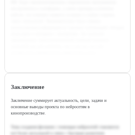
ИИ. Будут проанализированы современные программные
инструменты и платформы, а также примеры успешных
кейсов, что поможет выявить сильные и слабые стороны
таких технологий. Предварительно была собрана
разноплановая информация из научных публикаций, обзоров
индустрии и интервью с экспертами. Это позволит
сформировать структурированный учебный материал,
полезный как для новичков, так и для тех, кто уже
интересуется применением нейросетей в кино.
Заключение
Заключение суммирует актуальность, цели, задачи и
основные выводы проекта по нейросетям в
кинопроизводстве.
Тема создания фильмов с помощью нейросетей становится
всё более актуальной в связи с быстрым развитием