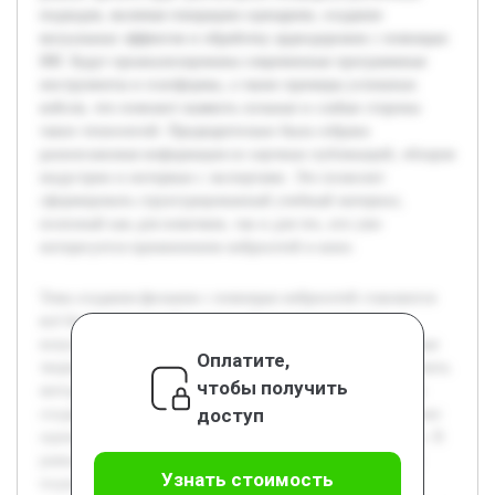
подходов, включая генерацию сценариев, создание
визуальных эффектов и обработку аудиодорожек с помощью
ИИ. Будут проанализированы современные программные
инструменты и платформы, а также примеры успешных
кейсов, что поможет выявить сильные и слабые стороны
таких технологий. Предварительно была собрана
разноплановая информация из научных публикаций, обзоров
индустрии и интервью с экспертами. Это позволит
сформировать структурированный учебный материал,
полезный как для новичков, так и для тех, кто уже
интересуется применением нейросетей в кино.
Тема создания фильмов с помощью нейросетей становится
всё более актуальной в связи с быстрым развитием
искусственного интеллекта и его интеграцией в различные
Оплатите,
творческие сферы. Цель данной работы — подробно изучить
чтобы получить
методы и технологии, которые сегодня используются для
доступ
создания кинофильмов с применением нейросетей, а также
оценить их влияние на процесс съемок и постпродакшна. В
рамках проекта будет рассмотрена специфика различных
Узнать стоимость
подходов, включая генерацию сценариев, создание