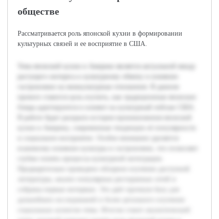
обществе
Рассматривается роль японской кухни в формировании
культурных связей и ее восприятие в США.
Тема японской кухни в Америке является актуальной ввиду
растущего интереса к культурному обмену и влиянию
гастрономии на межкультурные отношения. В данном
проекте ставится цель изучить, как традиционные японские
блюда адаптируются и влияют на культурный пейзаж США.
В работе будет раскрыта история проникновения японской
кухни в Америку, современные тенденции её популярности
и социальное восприятие. Особое внимание уделяется
взаимному влиянию культуры и гастрономии, что позволяет
глубже понять процессы культурной интеграции.
Предварительно проведено обзорное изучение доступной
литературы, анализ популярных ресторанных сетей и
собраны первые интервью. Это даёт прочную базу для
дальнейших исследований и более детального изучения
социальных аспектов темы. Итогом станет аналитический