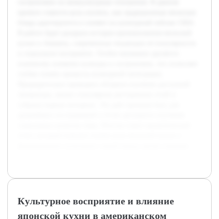
гастрономии на межкультурные отношения. В данном
проекте ставится цель изучить, как традиционные японские
блюда адаптируются и влияют на культурный пейзаж США.
В работе будет раскрыта история проникновения японской
кухни в Америку, современные тенденции её популярности
и социальное восприятие. Особое внимание уделяется
взаимному влиянию культуры и гастрономии, что позволяет
глубже понять процессы культурной интеграции.
Предварительно проведено обзорное изучение доступной
литературы, анализ популярных ресторанных сетей и
собраны первые интервью. Это даёт прочную базу для
дальнейших исследований и более детального изучения
социальных аспектов темы. Итогом станет аналитический
отчет, который поможет понять роль японской кухни в
формировании культурных связей между двумя странами.
Культурное восприятие и влияние
японской кухни в американском