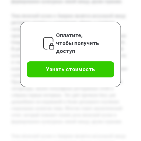
формировании культурных связей между двумя странами.
Тема японской кухни в Америке является актуальной ввиду
растущего интереса к культурному обмену и влиянию
гастрономии на межкультурные отношения. В данном
Оплатите,
проекте ставится цель изучить, как традиционные японские
чтобы получить
блюда адаптируются и влияют на культурный пейзаж США.
В работе будет раскрыта история проникновения японской
доступ
кухни в Америку, современные тенденции её популярности
и социальное восприятие. Особое внимание уделяется
Узнать стоимость
взаимному влиянию культуры и гастрономии, что позволяет
глубже понять процессы культурной интеграции.
Предварительно проведено обзорное изучение доступной
литературы, анализ популярных ресторанных сетей и
собраны первые интервью. Это даёт прочную базу для
дальнейших исследований и более детального изучения
социальных аспектов темы. Итогом станет аналитический
отчет, который поможет понять роль японской кухни в
формировании культурных связей между двумя странами.
Тема японской кухни в Америке является актуальной ввиду