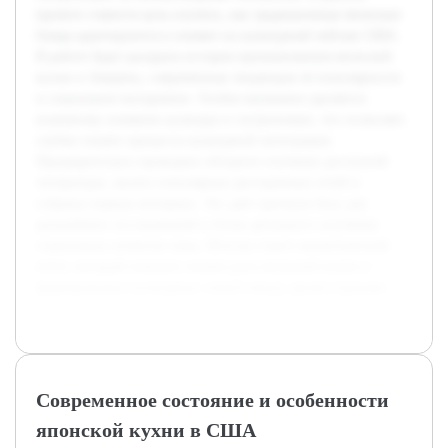
проекте ставится цель изучить, как традиционные японские
блюда адаптируются и влияют на культурный пейзаж США.
В работе будет раскрыта история проникновения японской
кухни в Америку, современные тенденции её популярности
и социальное восприятие. Особое внимание уделяется
взаимному влиянию культуры и гастрономии, что позволяет
глубже понять процессы культурной интеграции.
Предварительно проведено обзорное изучение доступной
литературы, анализ популярных ресторанных сетей и
собраны первые интервью. Это даёт прочную базу для
дальнейших исследований и более детального изучения
социальных аспектов темы. Итогом станет аналитический
отчет, который поможет понять роль японской кухни в
формировании культурных связей между двумя странами.
Современное состояние и особенности
японской кухни в США