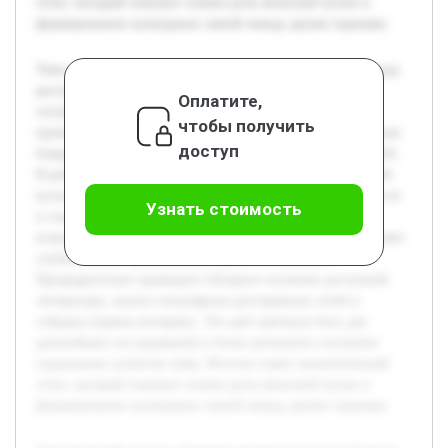
отчет, который поможет понять роль японской кухни в
формировании культурных связей между двумя странами.
Тема японской кухни в Америке является актуальной ввиду
растущего интереса к культурному обмену и влиянию
Оплатите,
гастрономии на межкультурные отношения. В данном
чтобы получить
проекте ставится цель изучить, как традиционные японские
доступ
блюда адаптируются и влияют на культурный пейзаж США.
В работе будет раскрыта история проникновения японской
кухни в Америку, современные тенденции её популярности
Узнать стоимость
и социальное восприятие. Особое внимание уделяется
взаимному влиянию культуры и гастрономии, что позволяет
глубже понять процессы культурной интеграции.
Предварительно проведено обзорное изучение доступной
литературы, анализ популярных ресторанных сетей и
собраны первые интервью. Это даёт прочную базу для
дальнейших исследований и более детального изучения
социальных аспектов темы. Итогом станет аналитический
отчет, который поможет понять роль японской кухни в
формировании культурных связей между двумя странами.