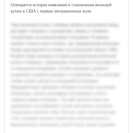
Освещается история появления и становления японской
кухни в США с первых миграционных волн.
Тема японской кухни в Америке является актуальной ввиду
растущего интереса к культурному обмену и влиянию
гастрономии на межкультурные отношения. В данном
проекте ставится цель изучить, как традиционные японские
блюда адаптируются и влияют на культурный пейзаж США.
В работе будет раскрыта история проникновения японской
кухни в Америку, современные тенденции её популярности
и социальное восприятие. Особое внимание уделяется
взаимному влиянию культуры и гастрономии, что позволяет
глубже понять процессы культурной интеграции.
Предварительно проведено обзорное изучение доступной
литературы, анализ популярных ресторанных сетей и
собраны первые интервью. Это даёт прочную базу для
дальнейших исследований и более детального изучения
социальных аспектов темы. Итогом станет аналитический
отчет, который поможет понять роль японской кухни в
формировании культурных связей между двумя странами.