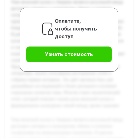
Тема японской кухни в Америке является актуальной ввиду
растущего интереса к культурному обмену и влиянию
гастрономии на межкультурные отношения. В данном
Оплатите,
проекте ставится цель изучить, как традиционные японские
чтобы получить
блюда адаптируются и влияют на культурный пейзаж США.
В работе будет раскрыта история проникновения японской
доступ
кухни в Америку, современные тенденции её популярности
и социальное восприятие. Особое внимание уделяется
Узнать стоимость
взаимному влиянию культуры и гастрономии, что позволяет
глубже понять процессы культурной интеграции.
Предварительно проведено обзорное изучение доступной
литературы, анализ популярных ресторанных сетей и
собраны первые интервью. Это даёт прочную базу для
дальнейших исследований и более детального изучения
социальных аспектов темы. Итогом станет аналитический
отчет, который поможет понять роль японской кухни в
формировании культурных связей между двумя странами.
Тема японской кухни в Америке является актуальной ввиду
растущего интереса к культурному обмену и влиянию
гастрономии на межкультурные отношения. В данном