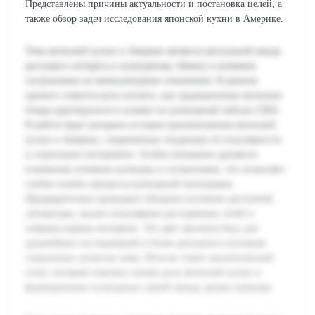
Представлены причины актуальности и постановка целей, а
также обзор задач исследования японской кухни в Америке.
Тема японской кухни в Америке является актуальной ввиду
растущего интереса к культурному обмену и влиянию
гастрономии на межкультурные отношения. В данном
проекте ставится цель изучить, как традиционные японские
блюда адаптируются и влияют на культурный пейзаж США.
В работе будет раскрыта история проникновения японской
кухни в Америку, современные тенденции её популярности
и социальное восприятие. Особое внимание уделяется
взаимному влиянию культуры и гастрономии, что позволяет
глубже понять процессы культурной интеграции.
Предварительно проведено обзорное изучение доступной
литературы, анализ популярных ресторанных сетей и
собраны первые интервью. Это даёт прочную базу для
дальнейших исследований и более детального изучения
социальных аспектов темы. Итогом станет аналитический
отчет, который поможет понять роль японской кухни в
формировании культурных связей между двумя странами.