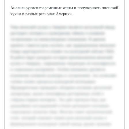
Анализируются современные черты и популярность японской
кухни в разных регионах Америки.
Тема японской кухни в Америке является актуальной ввиду
растущего интереса к культурному обмену и влиянию
гастрономии на межкультурные отношения. В данном
проекте ставится цель изучить, как традиционные японские
блюда адаптируются и влияют на культурный пейзаж США.
В работе будет раскрыта история проникновения японской
кухни в Америку, современные тенденции её популярности
и социальное восприятие. Особое внимание уделяется
взаимному влиянию культуры и гастрономии, что позволяет
глубже понять процессы культурной интеграции.
Предварительно проведено обзорное изучение доступной
литературы, анализ популярных ресторанных сетей и
собраны первые интервью. Это даёт прочную базу для
дальнейших исследований и более детального изучения
социальных аспектов темы. Итогом станет аналитический
отчет, который поможет понять роль японской кухни в
формировании культурных связей между двумя странами.