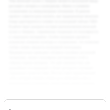
Тема японской кухни в Америке является актуальной ввиду
растущего интереса к культурному обмену и влиянию
гастрономии на межкультурные отношения. В данном
проекте ставится цель изучить, как традиционные японские
блюда адаптируются и влияют на культурный пейзаж США.
В работе будет раскрыта история проникновения японской
кухни в Америку, современные тенденции её популярности
и социальное восприятие. Особое внимание уделяется
взаимному влиянию культуры и гастрономии, что позволяет
глубже понять процессы культурной интеграции.
Предварительно проведено обзорное изучение доступной
литературы, анализ популярных ресторанных сетей и
собраны первые интервью. Это даёт прочную базу для
дальнейших исследований и более детального изучения
социальных аспектов темы. Итогом станет аналитический
отчет, который поможет понять роль японской кухни в
формировании культурных связей между двумя странами.