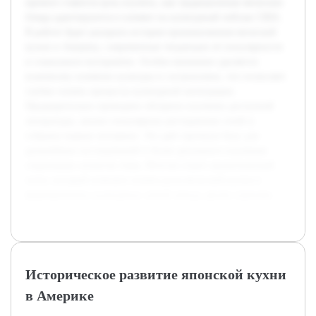
проекте ставится цель изучить, как традиционные японские
блюда адаптируются и влияют на культурный пейзаж США.
В работе будет раскрыта история проникновения японской
кухни в Америку, современные тенденции её популярности
и социальное восприятие. Особое внимание уделяется
взаимному влиянию культуры и гастрономии, что позволяет
глубже понять процессы культурной интеграции.
Предварительно проведено обзорное изучение доступной
литературы, анализ популярных ресторанных сетей и
собраны первые интервью. Это даёт прочную базу для
дальнейших исследований и более детального изучения
социальных аспектов темы. Итогом станет аналитический
отчет, который поможет понять роль японской кухни в
формировании культурных связей между двумя странами.
Историческое развитие японской кухни
в Америке