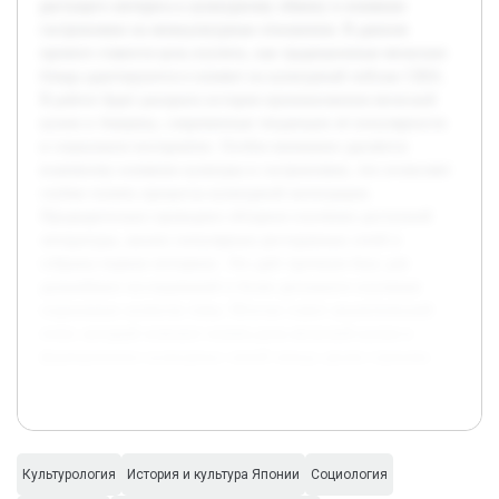
растущего интереса к культурному обмену и влиянию
гастрономии на межкультурные отношения. В данном
проекте ставится цель изучить, как традиционные японские
блюда адаптируются и влияют на культурный пейзаж США.
В работе будет раскрыта история проникновения японской
кухни в Америку, современные тенденции её популярности
и социальное восприятие. Особое внимание уделяется
взаимному влиянию культуры и гастрономии, что позволяет
глубже понять процессы культурной интеграции.
Предварительно проведено обзорное изучение доступной
литературы, анализ популярных ресторанных сетей и
собраны первые интервью. Это даёт прочную базу для
дальнейших исследований и более детального изучения
социальных аспектов темы. Итогом станет аналитический
отчет, который поможет понять роль японской кухни в
формировании культурных связей между двумя странами.
Культурология
История и культура Японии
Социология