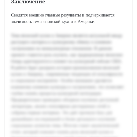
Заключение
Сводятся воедино главные результаты и подчеркивается
значимость темы японской кухни в Америке.
Тема японской кухни в Америке является актуальной ввиду
растущего интереса к культурному обмену и влиянию
гастрономии на межкультурные отношения. В данном
проекте ставится цель изучить, как традиционные японские
блюда адаптируются и влияют на культурный пейзаж США.
В работе будет раскрыта история проникновения японской
кухни в Америку, современные тенденции её популярности
и социальное восприятие. Особое внимание уделяется
взаимному влиянию культуры и гастрономии, что позволяет
глубже понять процессы культурной интеграции.
Предварительно проведено обзорное изучение доступной
литературы, анализ популярных ресторанных сетей и
собраны первые интервью. Это даёт прочную базу для
дальнейших исследований и более детального изучения
социальных аспектов темы. Итогом станет аналитический
отчет, который поможет понять роль японской кухни в