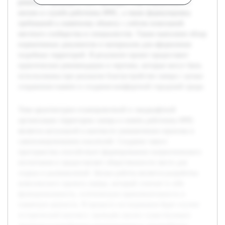
решения. Предварительно проведён сбор информации о
жизни и службе работника МЧС, а также формулировка
требований к памятному объекту с учётом пожеланий
местного сообщества и специалистов. Также выполнен обзор
нормативных документов и материалов для оформления
подобных территорий. В результате проект предоставит
практические рекомендации и чертежи, которые могут быть
использованы при реальном благоустройстве сквера с целью
сохранения памяти и создания комфортной городской среды.
Тема архитектурно-планировочной и ландшафтной
организации территории сквера в память работника МЧС
является актуальной в контексте увековечения героизма и
самопожертвования спасателей. Создание такого
пространства способствует формированию патриотического
воспитания и предоставляет общественности место для
отдыха и размышлений. Целью работы является разработка
комплексного проекта сквера, который сочетает в себе
функциональность, эстетическую привлекательность и
памятную ценность. В процессе исследования будет изучен
исторический контекст, проведён анализ существующих