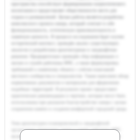
пространства способствует формированию патриотического
воспитания и предоставляет общественности место для
отдыха и размышлений. Целью работы является разработка
комплексного проекта сквера, который сочетает в себе
функциональность, эстетическую привлекательность и
памятную ценность. В процессе исследования будет изучен
исторический контекст, проведён анализ существующих
аналогов и разработаны архитектурные и ландшафтные
решения. Предварительно проведён сбор информации о
жизни и службе работника МЧС, а также формулировка
требований к памятному объекту с учётом пожеланий
местного сообщества и специалистов. Также выполнен обзор
нормативных документов и материалов для оформления
подобных территорий. В результате проект предоставит
практические рекомендации и чертежи, которые могут быть
использованы при реальном благоустройстве сквера с целью
сохранения памяти и создания комфортной городской среды.
Тема архитектурно-планировочной и ландшафтной
организации территории сквера в память работника МЧС
является актуальной в контексте увековечения героизма и