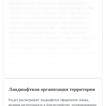
функциональность, эстетическую привлекательность и
памятную ценность. В процессе исследования будет изучен
исторический контекст, проведён анализ существующих
аналогов и разработаны архитектурные и ландшафтные
решения. Предварительно проведён сбор информации о
жизни и службе работника МЧС, а также формулировка
требований к памятному объекту с учётом пожеланий
местного сообщества и специалистов. Также выполнен обзор
нормативных документов и материалов для оформления
подобных территорий. В результате проект предоставит
практические рекомендации и чертежи, которые могут быть
использованы при реальном благоустройстве сквера с целью
сохранения памяти и создания комфортной городской среды.
Ландшафтная организация территории
Раздел рассматривает ландшафтное оформление сквера,
включая растительность и благоустройство, подчеркивающие