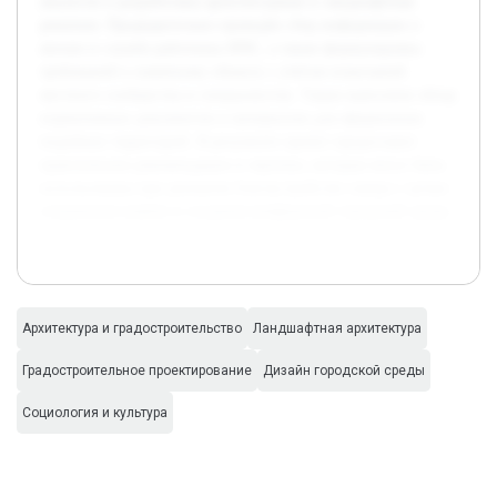
аналогов и разработаны архитектурные и ландшафтные
решения. Предварительно проведён сбор информации о
жизни и службе работника МЧС, а также формулировка
требований к памятному объекту с учётом пожеланий
местного сообщества и специалистов. Также выполнен обзор
нормативных документов и материалов для оформления
подобных территорий. В результате проект предоставит
практические рекомендации и чертежи, которые могут быть
использованы при реальном благоустройстве сквера с целью
сохранения памяти и создания комфортной городской среды.
Архитектура и градостроительство
Ландшафтная архитектура
Градостроительное проектирование
Дизайн городской среды
Социология и культура