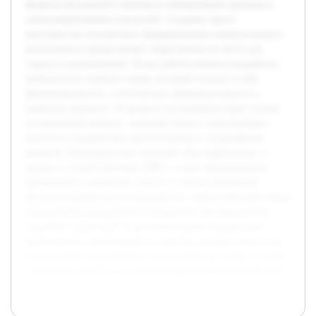
является актуальной в контексте увековечения героизма и
самопожертвования спасателей. Создание такого
пространства способствует формированию патриотического
воспитания и предоставляет общественности место для
отдыха и размышлений. Целью работы является разработка
комплексного проекта сквера, который сочетает в себе
функциональность, эстетическую привлекательность и
памятную ценность. В процессе исследования будет изучен
исторический контекст, проведён анализ существующих
аналогов и разработаны архитектурные и ландшафтные
решения. Предварительно проведён сбор информации о
жизни и службе работника МЧС, а также формулировка
требований к памятному объекту с учётом пожеланий
местного сообщества и специалистов. Также выполнен обзор
нормативных документов и материалов для оформления
подобных территорий. В результате проект предоставит
практические рекомендации и чертежи, которые могут быть
использованы при реальном благоустройстве сквера с целью
сохранения памяти и создания комфортной городской среды.