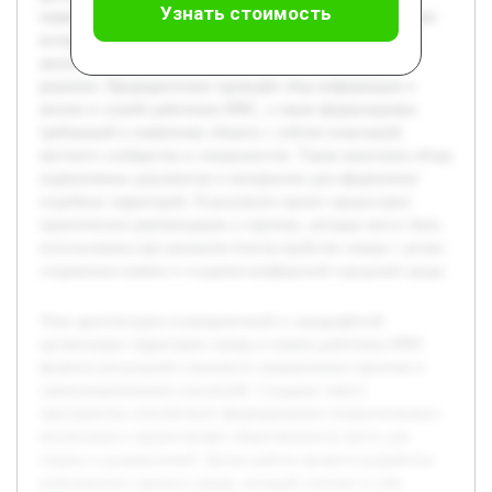
Узнать стоимость
памятную ценность. В процессе исследования будет изучен
исторический контекст, проведён анализ существующих
аналогов и разработаны архитектурные и ландшафтные
решения. Предварительно проведён сбор информации о
жизни и службе работника МЧС, а также формулировка
требований к памятному объекту с учётом пожеланий
местного сообщества и специалистов. Также выполнен обзор
нормативных документов и материалов для оформления
подобных территорий. В результате проект предоставит
практические рекомендации и чертежи, которые могут быть
использованы при реальном благоустройстве сквера с целью
сохранения памяти и создания комфортной городской среды.
Тема архитектурно-планировочной и ландшафтной
организации территории сквера в память работника МЧС
является актуальной в контексте увековечения героизма и
самопожертвования спасателей. Создание такого
пространства способствует формированию патриотического
воспитания и предоставляет общественности место для
отдыха и размышлений. Целью работы является разработка
комплексного проекта сквера, который сочетает в себе