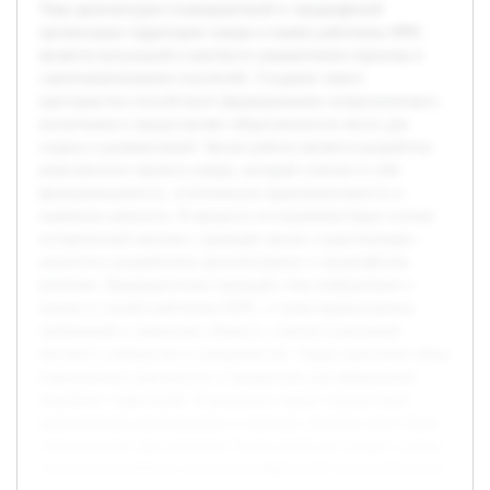
Тема архитектурно-планировочной и ландшафтной
организации территории сквера в память работника МЧС
является актуальной в контексте увековечения героизма и
самопожертвования спасателей. Создание такого
пространства способствует формированию патриотического
воспитания и предоставляет общественности место для
отдыха и размышлений. Целью работы является разработка
комплексного проекта сквера, который сочетает в себе
функциональность, эстетическую привлекательность и
памятную ценность. В процессе исследования будет изучен
исторический контекст, проведён анализ существующих
аналогов и разработаны архитектурные и ландшафтные
решения. Предварительно проведён сбор информации о
жизни и службе работника МЧС, а также формулировка
требований к памятному объекту с учётом пожеланий
местного сообщества и специалистов. Также выполнен обзор
нормативных документов и материалов для оформления
подобных территорий. В результате проект предоставит
практические рекомендации и чертежи, которые могут быть
использованы при реальном благоустройстве сквера с целью
сохранения памяти и создания комфортной городской среды.