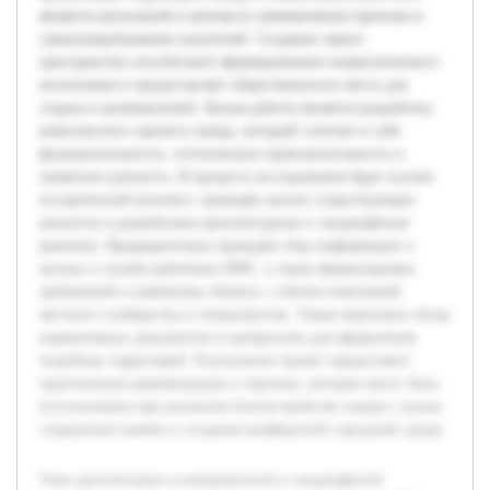
является актуальной в контексте увековечения героизма и
самопожертвования спасателей. Создание такого
пространства способствует формированию патриотического
воспитания и предоставляет общественности место для
отдыха и размышлений. Целью работы является разработка
комплексного проекта сквера, который сочетает в себе
функциональность, эстетическую привлекательность и
памятную ценность. В процессе исследования будет изучен
исторический контекст, проведён анализ существующих
аналогов и разработаны архитектурные и ландшафтные
решения. Предварительно проведён сбор информации о
жизни и службе работника МЧС, а также формулировка
требований к памятному объекту с учётом пожеланий
местного сообщества и специалистов. Также выполнен обзор
нормативных документов и материалов для оформления
подобных территорий. В результате проект предоставит
практические рекомендации и чертежи, которые могут быть
использованы при реальном благоустройстве сквера с целью
сохранения памяти и создания комфортной городской среды.
Тема архитектурно-планировочной и ландшафтной