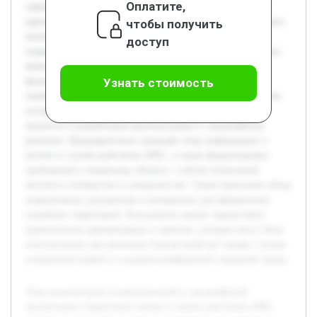
Оплатите,
самопожертвования спасателей. Создание такого
пространства способствует формированию патриотического
чтобы получить
воспитания и предоставляет общественности место для
доступ
отдыха и размышлений. Целью работы является разработка
комплексного проекта сквера, который сочетает в себе
функциональность, эстетическую привлекательность и
Узнать стоимость
памятную ценность. В процессе исследования будет изучен
исторический контекст, проведён анализ существующих
аналогов и разработаны архитектурные и ландшафтные
решения. Предварительно проведён сбор информации о
жизни и службе работника МЧС, а также формулировка
требований к памятному объекту с учётом пожеланий
местного сообщества и специалистов. Также выполнен обзор
нормативных документов и материалов для оформления
подобных территорий. В результате проект предоставит
практические рекомендации и чертежи, которые могут быть
использованы при реальном благоустройстве сквера с целью
сохранения памяти и создания комфортной городской среды.
Тема архитектурно-планировочной и ландшафтной
организации территории сквера в память работника МЧС