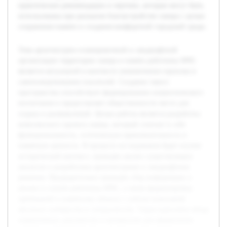
практические рекомендации и чертежи, которые могут быть
использованы при реальном благоустройстве сквера с целью
сохранения памяти и создания комфортной городской среды.
Тема архитектурно-планировочной и ландшафтной
организации территории сквера в память работника МЧС
является актуальной в контексте увековечения героизма и
самопожертвования спасателей. Создание такого
пространства способствует формированию патриотического
воспитания и предоставляет общественности место для
отдыха и размышлений. Целью работы является разработка
комплексного проекта сквера, который сочетает в себе
функциональность, эстетическую привлекательность и
памятную ценность. В процессе исследования будет изучен
исторический контекст, проведён анализ существующих
аналогов и разработаны архитектурные и ландшафтные
решения. Предварительно проведён сбор информации о
жизни и службе работника МЧС, а также формулировка
требований к памятному объекту с учётом пожеланий
местного сообщества и специалистов. Также выполнен обзор
нормативных документов и материалов для оформления