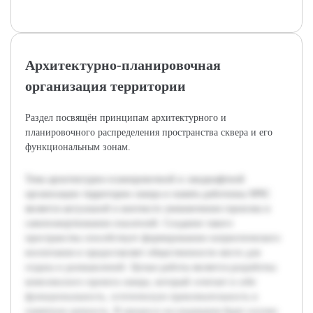
Архитектурно-планировочная
организация территории
Раздел посвящён принципам архитектурного и
планировочного распределения пространства сквера и его
функциональным зонам.
Тема архитектурно-планировочной и ландшафтной
организации территории сквера в память работника МЧС
является актуальной в контексте увековечения героизма и
самопожертвования спасателей. Создание такого
пространства способствует формированию патриотического
воспитания и предоставляет общественности место для
отдыха и размышлений. Целью работы является разработка
комплексного проекта сквера, который сочетает в себе
функциональность, эстетическую привлекательность и
памятную ценность. В процессе исследования будет изучен