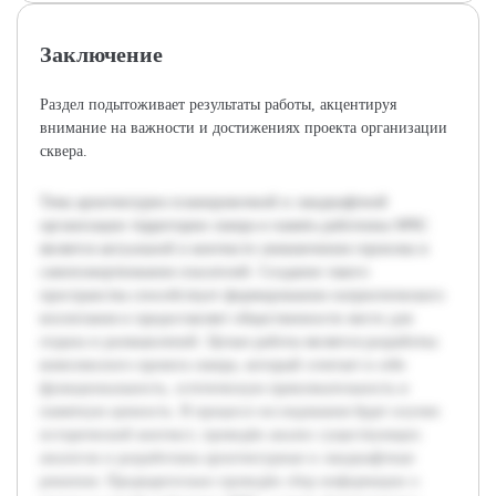
Заключение
Раздел подытоживает результаты работы, акцентируя
внимание на важности и достижениях проекта организации
сквера.
Тема архитектурно-планировочной и ландшафтной
организации территории сквера в память работника МЧС
является актуальной в контексте увековечения героизма и
самопожертвования спасателей. Создание такого
пространства способствует формированию патриотического
воспитания и предоставляет общественности место для
отдыха и размышлений. Целью работы является разработка
комплексного проекта сквера, который сочетает в себе
функциональность, эстетическую привлекательность и
памятную ценность. В процессе исследования будет изучен
исторический контекст, проведён анализ существующих
аналогов и разработаны архитектурные и ландшафтные
решения. Предварительно проведён сбор информации о