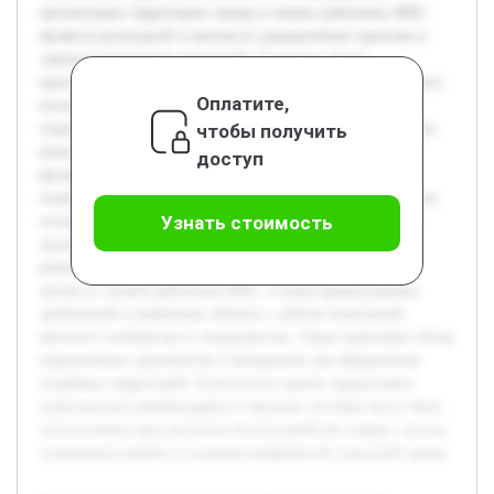
организации территории сквера в память работника МЧС
является актуальной в контексте увековечения героизма и
самопожертвования спасателей. Создание такого
пространства способствует формированию патриотического
Оплатите,
воспитания и предоставляет общественности место для
чтобы получить
отдыха и размышлений. Целью работы является разработка
комплексного проекта сквера, который сочетает в себе
доступ
функциональность, эстетическую привлекательность и
памятную ценность. В процессе исследования будет изучен
Узнать стоимость
исторический контекст, проведён анализ существующих
аналогов и разработаны архитектурные и ландшафтные
решения. Предварительно проведён сбор информации о
жизни и службе работника МЧС, а также формулировка
требований к памятному объекту с учётом пожеланий
местного сообщества и специалистов. Также выполнен обзор
нормативных документов и материалов для оформления
подобных территорий. В результате проект предоставит
практические рекомендации и чертежи, которые могут быть
использованы при реальном благоустройстве сквера с целью
сохранения памяти и создания комфортной городской среды.