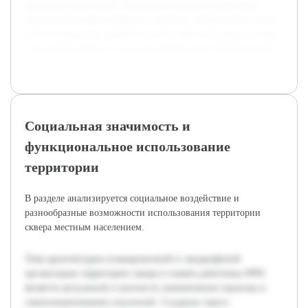
подобных территорий. В результате проект предоставит
практические рекомендации и чертежи, которые могут быть
использованы при реальном благоустройстве сквера с целью
сохранения памяти и создания комфортной городской среды.
Социальная значимость и
функциональное использование
территории
В разделе анализируется социальное воздействие и
разнообразные возможности использования территории
сквера местным населением.
Тема архитектурно-планировочной и ландшафтной
организации территории сквера в память работника МЧС
является актуальной в контексте увековечения героизма и
самопожертвования спасателей. Создание такого