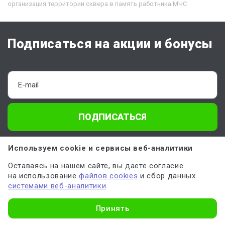
организация территории сквера в память работника МЧС
Подписаться на акции и бонусы
ПОДПИСАТЬСЯ
Отправляя форму, вы соглашаетесь с
офертой
,
политикой обработки
Используем cookie и сервисы веб-аналитики
персональных данных
и даёте
согласие на обработку данных
Оставаясь на нашем сайте, вы даете согласие
на использование
файлов cookies
и сбор данных
О Work5
системами веб-аналитики
Узнать стоимость
Принять
Клиентам