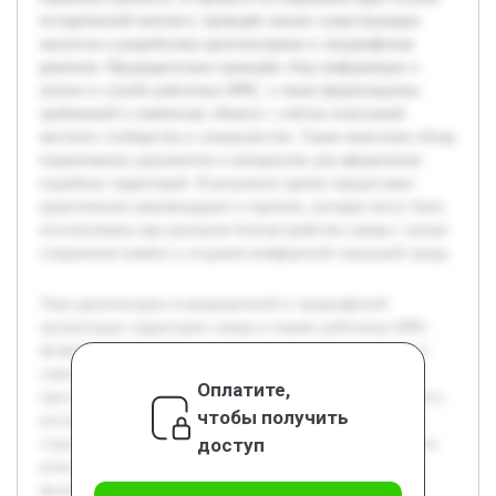
исторический контекст, проведён анализ существующих
аналогов и разработаны архитектурные и ландшафтные
решения. Предварительно проведён сбор информации о
жизни и службе работника МЧС, а также формулировка
требований к памятному объекту с учётом пожеланий
местного сообщества и специалистов. Также выполнен обзор
нормативных документов и материалов для оформления
подобных территорий. В результате проект предоставит
практические рекомендации и чертежи, которые могут быть
использованы при реальном благоустройстве сквера с целью
сохранения памяти и создания комфортной городской среды.
Тема архитектурно-планировочной и ландшафтной
организации территории сквера в память работника МЧС
является актуальной в контексте увековечения героизма и
самопожертвования спасателей. Создание такого
Оплатите,
пространства способствует формированию патриотического
чтобы получить
воспитания и предоставляет общественности место для
доступ
отдыха и размышлений. Целью работы является разработка
комплексного проекта сквера, который сочетает в себе
функциональность, эстетическую привлекательность и