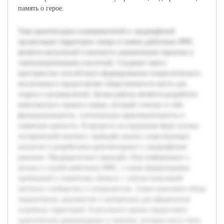
память о герое.
Тема архитектурно-планировочной и ландшафтной
организации территории сквера в память работника МЧС
является актуальной в контексте увековечения героизма и
самопожертвования спасателей. Создание такого
пространства способствует формированию патриотического
воспитания и предоставляет общественности место для
отдыха и размышлений. Целью работы является разработка
комплексного проекта сквера, который сочетает в себе
функциональность, эстетическую привлекательность и
памятную ценность. В процессе исследования будет изучен
исторический контекст, проведён анализ существующих
аналогов и разработаны архитектурные и ландшафтные
решения. Предварительно проведён сбор информации о
жизни и службе работника МЧС, а также формулировка
требований к памятному объекту с учётом пожеланий
местного сообщества и специалистов. Также выполнен обзор
нормативных документов и материалов для оформления
подобных территорий. В результате проект предоставит
практические рекомендации и чертежи, которые могут быть