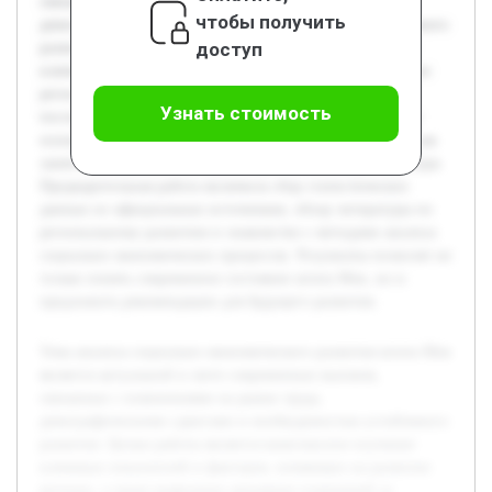
связанных с изменениями на рынке труда,
чтобы получить
демографическими сдвигами и необходимостью устойчивого
доступ
развития. Целью работы является комплексное изучение
ключевых показателей и факторов, влияющих на развитие
региона, а также выявление динамики изменений за
Узнать стоимость
последние годы. В ходе исследования будут рассмотрены
основные сферы экономики и социальной сферы, такие как
занятость, образование, здравоохранение и инфраструктура.
Предварительная работа включила сбор статистических
данных из официальных источников, обзор литературы по
региональному развитию и знакомство с методами анализа
социально-экономических процессов. Результаты позволят не
только понять современное состояние штата Мэн, но и
предложить рекомендации для будущего развития.
Тема анализа социально-экономического развития штата Мэн
является актуальной в свете современных вызовов,
связанных с изменениями на рынке труда,
демографическими сдвигами и необходимостью устойчивого
развития. Целью работы является комплексное изучение
ключевых показателей и факторов, влияющих на развитие
региона, а также выявление динамики изменений за