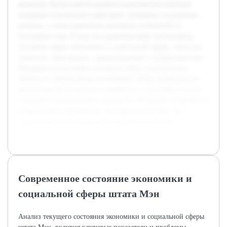
развития. Целью работы является комплексное изучение
ключевых показателей и факторов, влияющих на развитие
региона, а также выявление динамики изменений за
последние годы. В ходе исследования будут рассмотрены
основные сферы экономики и социальной сферы, такие как
занятость, образование, здравоохранение и инфраструктура.
Предварительная работа включила сбор статистических
данных из официальных источников, обзор литературы по
региональному развитию и знакомство с методами анализа
социально-экономических процессов. Результаты позволят не
только понять современное состояние штата Мэн, но и
предложить рекомендации для будущего развития.
Современное состояние экономики и
социальной сферы штата Мэн
Анализ текущего состояния экономики и социальной сферы