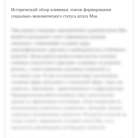
Исторический обзор ключевых этапов формирования
социально-экономического статуса штата Мэн.
Тема анализа социально-экономического развития штата Мэн
является актуальной в свете современных вызовов,
связанных с изменениями на рынке труда,
демографическими сдвигами и необходимостью устойчивого
развития. Целью работы является комплексное изучение
ключевых показателей и факторов, влияющих на развитие
региона, а также выявление динамики изменений за
последние годы. В ходе исследования будут рассмотрены
основные сферы экономики и социальной сферы, такие как
занятость, образование, здравоохранение и инфраструктура.
Предварительная работа включила сбор статистических
данных из официальных источников, обзор литературы по
региональному развитию и знакомство с методами анализа
социально-экономических процессов. Результаты позволят не
только понять современное состояние штата Мэн, но и
предложить рекомендации для будущего развития.