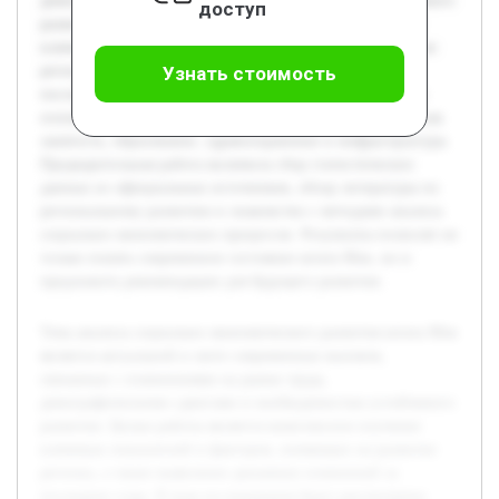
демографическими сдвигами и необходимостью устойчивого
доступ
развития. Целью работы является комплексное изучение
ключевых показателей и факторов, влияющих на развитие
региона, а также выявление динамики изменений за
Узнать стоимость
последние годы. В ходе исследования будут рассмотрены
основные сферы экономики и социальной сферы, такие как
занятость, образование, здравоохранение и инфраструктура.
Предварительная работа включила сбор статистических
данных из официальных источников, обзор литературы по
региональному развитию и знакомство с методами анализа
социально-экономических процессов. Результаты позволят не
только понять современное состояние штата Мэн, но и
предложить рекомендации для будущего развития.
Тема анализа социально-экономического развития штата Мэн
является актуальной в свете современных вызовов,
связанных с изменениями на рынке труда,
демографическими сдвигами и необходимостью устойчивого
развития. Целью работы является комплексное изучение
ключевых показателей и факторов, влияющих на развитие
региона, а также выявление динамики изменений за
последние годы. В ходе исследования будут рассмотрены