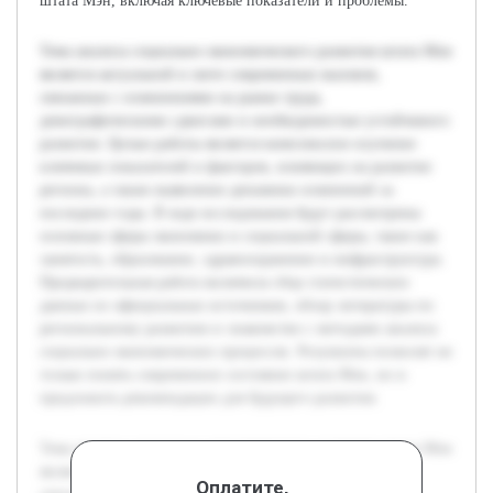
штата Мэн, включая ключевые показатели и проблемы.
Тема анализа социально-экономического развития штата Мэн
является актуальной в свете современных вызовов,
связанных с изменениями на рынке труда,
демографическими сдвигами и необходимостью устойчивого
развития. Целью работы является комплексное изучение
ключевых показателей и факторов, влияющих на развитие
региона, а также выявление динамики изменений за
последние годы. В ходе исследования будут рассмотрены
основные сферы экономики и социальной сферы, такие как
занятость, образование, здравоохранение и инфраструктура.
Предварительная работа включила сбор статистических
данных из официальных источников, обзор литературы по
региональному развитию и знакомство с методами анализа
социально-экономических процессов. Результаты позволят не
только понять современное состояние штата Мэн, но и
предложить рекомендации для будущего развития.
Тема анализа социально-экономического развития штата Мэн
является актуальной в свете современных вызовов,
Оплатите,