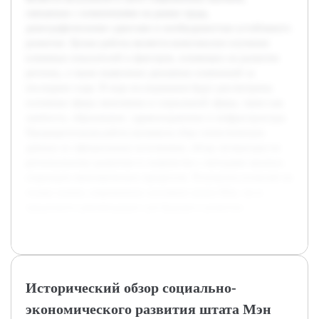
связанных с изменениями на рынке труда,
демографическими сдвигами и необходимостью устойчивого
развития. Целью работы является комплексное изучение
ключевых показателей и факторов, влияющих на развитие
региона, а также выявление динамики изменений за
последние годы. В ходе исследования будут рассмотрены
основные сферы экономики и социальной сферы, такие как
занятость, образование, здравоохранение и инфраструктура.
Предварительная работа включила сбор статистических
данных из официальных источников, обзор литературы по
региональному развитию и знакомство с методами анализа
социально-экономических процессов. Результаты позволят не
только понять современное состояние штата Мэн, но и
предложить рекомендации для будущего развития.
Исторический обзор социально-
экономического развития штата Мэн