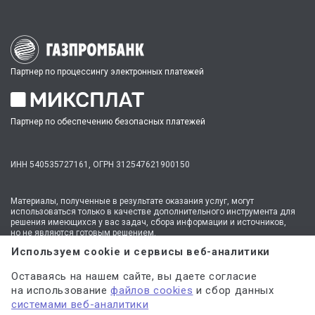
Партнер по процессингу электронных платежей
Партнер по обеспечению безопасных платежей
ИНН 540535727161,
ОГРН 312547621900150
Материалы, полученные в результате оказания услуг, могут
использоваться только в качестве дополнительного инструмента для
решения имеющихся у вас задач, сбора информации и источников,
но не являются готовым решением.
* №1 на рынке консультационных услуг для студентов по количеству
Используем cookie и сервисы веб-аналитики
стационарных офисов-филиалов в 14 городах России (от Иркутска до
Москвы,
полный перечень филиалов
). Зона обслуживания онлайн —
Оставаясь на нашем сайте, вы даете согласие
вся Россия.
на использование
файлов cookies
и сбор данных
Мы
используем файлы cookie
и
сервисы веб-аналитики
системами веб-аналитики
для персонализации сервисов и повышения удобства пользования
сайтом. Если вы не согласны на их использование, поменяйте