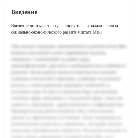
Введение
Введение описывает актуальность, цель и задачи анализа
социально-экономического развития штата Мэн.
Тема анализа социально-экономического развития штата Мэн
является актуальной в свете современных вызовов,
связанных с изменениями на рынке труда,
демографическими сдвигами и необходимостью устойчивого
развития. Целью работы является комплексное изучение
ключевых показателей и факторов, влияющих на развитие
региона, а также выявление динамики изменений за
последние годы. В ходе исследования будут рассмотрены
основные сферы экономики и социальной сферы, такие как
занятость, образование, здравоохранение и инфраструктура.
Предварительная работа включила сбор статистических
данных из официальных источников, обзор литературы по
региональному развитию и знакомство с методами анализа
социально-экономических процессов. Результаты позволят не
только понять современное состояние штата Мэн, но и