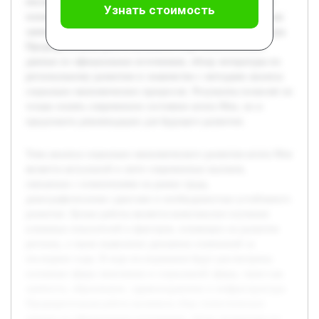
последние годы. В ходе исследования будут рассмотрены
Узнать стоимость
основные сферы экономики и социальной сферы, такие как
занятость, образование, здравоохранение и инфраструктура.
Предварительная работа включила сбор статистических
данных из официальных источников, обзор литературы по
региональному развитию и знакомство с методами анализа
социально-экономических процессов. Результаты позволят не
только понять современное состояние штата Мэн, но и
предложить рекомендации для будущего развития.
Тема анализа социально-экономического развития штата Мэн
является актуальной в свете современных вызовов,
связанных с изменениями на рынке труда,
демографическими сдвигами и необходимостью устойчивого
развития. Целью работы является комплексное изучение
ключевых показателей и факторов, влияющих на развитие
региона, а также выявление динамики изменений за
последние годы. В ходе исследования будут рассмотрены
основные сферы экономики и социальной сферы, такие как
занятость, образование, здравоохранение и инфраструктура.
Предварительная работа включила сбор статистических
данных из официальных источников, обзор литературы по