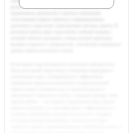
также оценены способы применения этих средств в
различных ситуациях. Предварительно проведён обзор
нормативных документов и научных публикаций,
позволяющий выявить пробелы в информировании
населения и недостатки существующих методов защиты. В
результате работы будет подготовлен учебный материал,
который поможет расширить знания целевой аудитории,
включая студентов и специалистов, способствуя повышению
уровня защиты населения в целом.
В последние годы безопасность населения становится все
более актуальной темой ввиду усложнения природных и
техногенных угроз. Своевременное и эффективное
применение средств коллективной и индивидуальной
защиты играет ключевую роль в снижении рисков и
обеспечении сохранности жизни и здоровья граждан. Цель
данной работы — исследовать современные виды средств
защиты населения, их классификацию и эффективность в
условиях современных вызовов безопасности. В рамках
исследования будут рассмотрены основные категории
защитных средств, проанализированы современные угрозы, а
также оценены способы применения этих средств в