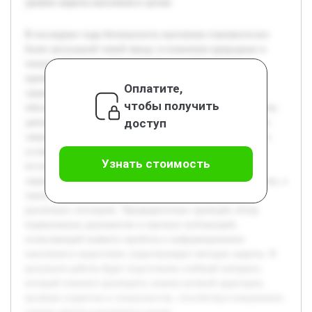
уровня защиты населения в целом.
В последние годы безопасность населения становится все
более актуальной темой ввиду усложнения природных и
техногенных угроз. Своевременное и эффективное
применение средств коллективной и индивидуальной
Оплатите,
защиты играет ключевую роль в снижении рисков и
чтобы получить
обеспечении сохранности жизни и здоровья граждан. Цель
доступ
данной работы — исследовать современные виды средств
защиты населения, их классификацию и эффективность в
условиях современных вызовов безопасности. В рамках
Узнать стоимость
исследования будут рассмотрены основные категории
защитных средств, проанализированы современные угрозы, а
также оценены способы применения этих средств в
различных ситуациях. Предварительно проведён обзор
нормативных документов и научных публикаций,
позволяющий выявить пробелы в информировании
населения и недостатки существующих методов защиты. В
результате работы будет подготовлен учебный материал,
который поможет расширить знания целевой аудитории,
включая студентов и специалистов, способствуя повышению