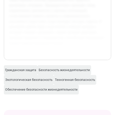
различных ситуациях. Предварительно проведён обзор
нормативных документов и научных публикаций,
позволяющий выявить пробелы в информировании
населения и недостатки существующих методов защиты. В
результате работы будет подготовлен учебный материал,
который поможет расширить знания целевой аудитории,
включая студентов и специалистов, способствуя повышению
уровня защиты населения в целом.
Гражданская защита
Безопасность жизнедеятельности
Экотологическая безопасность
Техногенная безопасность
Обеспечение безопасности жизнедеятельности