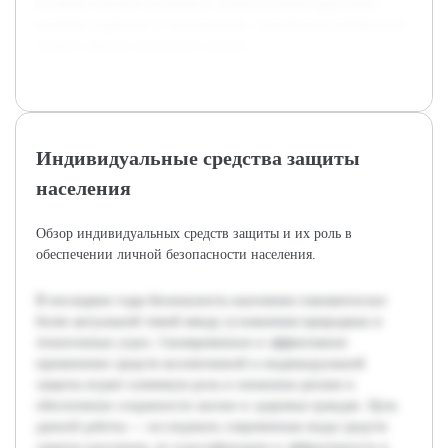
который поможет расширить знания целевой аудитории,
включая студентов и специалистов, способствуя повышению
уровня защиты населения в целом.
Индивидуальные средства защиты
населения
Обзор индивидуальных средств защиты и их роль в
обеспечении личной безопасности населения.
В последние годы безопасность населения становится все
более актуальной темой ввиду усложнения природных и
техногенных угроз. Своевременное и эффективное
применение средств коллективной и индивидуальной
защиты играет ключевую роль в снижении рисков и
обеспечении сохранности жизни и здоровья граждан. Цель
данной работы — исследовать современные виды средств
защиты населения, их классификацию и эффективность в