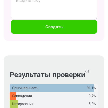
Создать
Результаты проверки
Оригинальность
91,1%
Совпадения
3,7%
Цитирования
5,2%