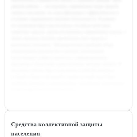
данной работы — исследовать современные виды средств
защиты населения, их классификацию и эффективность в
условиях современных вызовов безопасности. В рамках
исследования будут рассмотрены основные категории
защитных средств, проанализированы современные угрозы, а
также оценены способы применения этих средств в
различных ситуациях. Предварительно проведён обзор
нормативных документов и научных публикаций,
позволяющий выявить пробелы в информировании
населения и недостатки существующих методов защиты. В
результате работы будет подготовлен учебный материал,
который поможет расширить знания целевой аудитории,
включая студентов и специалистов, способствуя повышению
уровня защиты населения в целом.
Средства коллективной защиты
населения