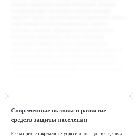
условиях современных вызовов безопасности. В рамках
исследования будут рассмотрены основные категории
защитных средств, проанализированы современные угрозы, а
также оценены способы применения этих средств в
различных ситуациях. Предварительно проведён обзор
нормативных документов и научных публикаций,
позволяющий выявить пробелы в информировании
населения и недостатки существующих методов защиты. В
результате работы будет подготовлен учебный материал,
который поможет расширить знания целевой аудитории,
включая студентов и специалистов, способствуя повышению
уровня защиты населения в целом.
Современные вызовы и развитие
средств защиты населения
Рассмотрение современных угроз и инноваций в средствах