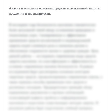
Анализ и описание основных средств коллективной защиты
населения и их значимости.
В последние годы безопасность населения становится все
более актуальной темой ввиду усложнения природных и
техногенных угроз. Своевременное и эффективное
применение средств коллективной и индивидуальной
защиты играет ключевую роль в снижении рисков и
обеспечении сохранности жизни и здоровья граждан. Цель
данной работы — исследовать современные виды средств
защиты населения, их классификацию и эффективность в
условиях современных вызовов безопасности. В рамках
исследования будут рассмотрены основные категории
защитных средств, проанализированы современные угрозы, а
также оценены способы применения этих средств в
различных ситуациях. Предварительно проведён обзор
нормативных документов и научных публикаций,
позволяющий выявить пробелы в информировании
населения и недостатки существующих методов защиты. В
результате работы будет подготовлен учебный материал,