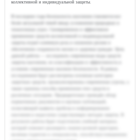
коллективной и индивидуальной защиты.
В последние годы безопасность населения становится все
более актуальной темой ввиду усложнения природных и
техногенных угроз. Своевременное и эффективное
применение средств коллективной и индивидуальной
защиты играет ключевую роль в снижении рисков и
обеспечении сохранности жизни и здоровья граждан. Цель
данной работы — исследовать современные виды средств
защиты населения, их классификацию и эффективность в
условиях современных вызовов безопасности. В рамках
исследования будут рассмотрены основные категории
защитных средств, проанализированы современные угрозы, а
также оценены способы применения этих средств в
различных ситуациях. Предварительно проведён обзор
нормативных документов и научных публикаций,
позволяющий выявить пробелы в информировании
населения и недостатки существующих методов защиты. В
результате работы будет подготовлен учебный материал,
который поможет расширить знания целевой аудитории,
включая студентов и специалистов, способствуя повышению