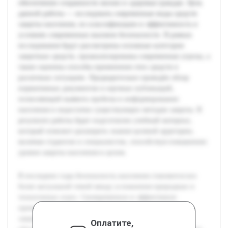
обеспечении сохранности жизни и здоровья граждан. Цель
данной работы — исследовать современные виды средств
защиты населения, их классификацию и эффективность в
условиях современных вызовов безопасности. В рамках
исследования будут рассмотрены основные категории
защитных средств, проанализированы современные угрозы, а
также оценены способы применения этих средств в
различных ситуациях. Предварительно проведён обзор
нормативных документов и научных публикаций,
позволяющий выявить пробелы в информировании
населения и недостатки существующих методов защиты. В
результате работы будет подготовлен учебный материал,
который поможет расширить знания целевой аудитории,
включая студентов и специалистов, способствуя повышению
уровня защиты населения в целом.
В последние годы безопасность населения становится все
более актуальной темой ввиду усложнения природных и
техногенных угроз. Своевременное и эффективное
применение средств коллективной и индивидуальной
защиты играет ключевую роль в снижении рисков и
Оплатите,