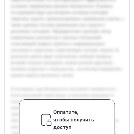
условиях современных вызовов безопасности. В рамках
исследования будут рассмотрены основные категории
защитных средств, проанализированы современные угрозы, а
также оценены способы применения этих средств в
различных ситуациях. Предварительно проведён обзор
нормативных документов и научных публикаций,
позволяющий выявить пробелы в информировании
населения и недостатки существующих методов защиты. В
результате работы будет подготовлен учебный материал,
который поможет расширить знания целевой аудитории,
включая студентов и специалистов, способствуя повышению
уровня защиты населения в целом.
В последние годы безопасность населения становится все
более актуальной темой ввиду усложнения природных и
техногенных угроз. Своевременное и эффективное
применение средств коллективной и индивидуальной
Оплатите,
защиты играет ключевую роль в снижении рисков и
чтобы получить
обеспечении сохранности жизни и здоровья граждан. Цель
доступ
данной работы — исследовать современные виды средств
защиты населения, их классификацию и эффективность в