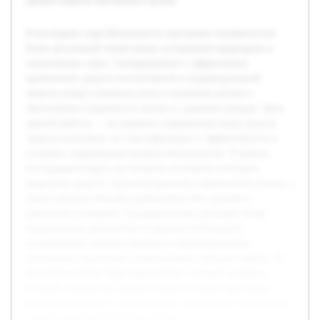
уровня защиты населения в целом.
В последние годы безопасность населения становится все
более актуальной темой ввиду усложнения природных и
техногенных угроз. Своевременное и эффективное
применение средств коллективной и индивидуальной
защиты играет ключевую роль в снижении рисков и
обеспечении сохранности жизни и здоровья граждан. Цель
данной работы — исследовать современные виды средств
защиты населения, их классификацию и эффективность в
условиях современных вызовов безопасности. В рамках
исследования будут рассмотрены основные категории
защитных средств, проанализированы современные угрозы, а
также оценены способы применения этих средств в
различных ситуациях. Предварительно проведён обзор
нормативных документов и научных публикаций,
позволяющий выявить пробелы в информировании
населения и недостатки существующих методов защиты. В
результате работы будет подготовлен учебный материал,
который поможет расширить знания целевой аудитории,
включая студентов и специалистов, способствуя повышению
уровня защиты населения в целом.