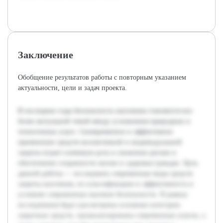
Заключение
Обобщение результатов работы с повторным указанием
актуальности, цели и задач проекта.
В последние годы безопасность населения становится все
более актуальной темой ввиду усложнения природных и
техногенных угроз. Своевременное и эффективное
применение средств коллективной и индивидуальной
защиты играет ключевую роль в снижении рисков и
обеспечении сохранности жизни и здоровья граждан. Цель
данной работы — исследовать современные виды средств
защиты населения, их классификацию и эффективность в
условиях современных вызовов безопасности. В рамках
исследования будут рассмотрены основные категории
защитных средств, проанализированы современные угрозы, а