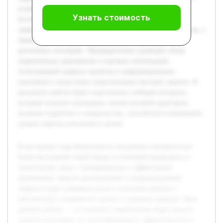
условиях современных вызовов безопасности. В рамках
Узнать стоимость
исследования будут рассмотрены основные категории
защитных средств, проанализированы современные угрозы, а
также оценены способы применения этих средств в
различных ситуациях. Предварительно проведён обзор
нормативных документов и научных публикаций,
позволяющий выявить пробелы в информировании
населения и недостатки существующих методов защиты. В
результате работы будет подготовлен учебный материал,
который поможет расширить знания целевой аудитории,
включая студентов и специалистов, способствуя повышению
уровня защиты населения в целом.
В последние годы безопасность населения становится все
более актуальной темой ввиду усложнения природных и
техногенных угроз. Своевременное и эффективное
применение средств коллективной и индивидуальной
защиты играет ключевую роль в снижении рисков и
обеспечении сохранности жизни и здоровья граждан. Цель
данной работы — исследовать современные виды средств
защиты населения, их классификацию и эффективность в