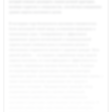
который поможет расширить знания целевой аудитории,
включая студентов и специалистов, способствуя повышению
уровня защиты населения в целом.
В последние годы безопасность населения становится все
более актуальной темой ввиду усложнения природных и
техногенных угроз. Своевременное и эффективное
применение средств коллективной и индивидуальной
защиты играет ключевую роль в снижении рисков и
обеспечении сохранности жизни и здоровья граждан. Цель
данной работы — исследовать современные виды средств
защиты населения, их классификацию и эффективность в
условиях современных вызовов безопасности. В рамках
исследования будут рассмотрены основные категории
защитных средств, проанализированы современные угрозы, а
также оценены способы применения этих средств в
различных ситуациях. Предварительно проведён обзор
нормативных документов и научных публикаций,
позволяющий выявить пробелы в информировании
населения и недостатки существующих методов защиты. В
результате работы будет подготовлен учебный материал,