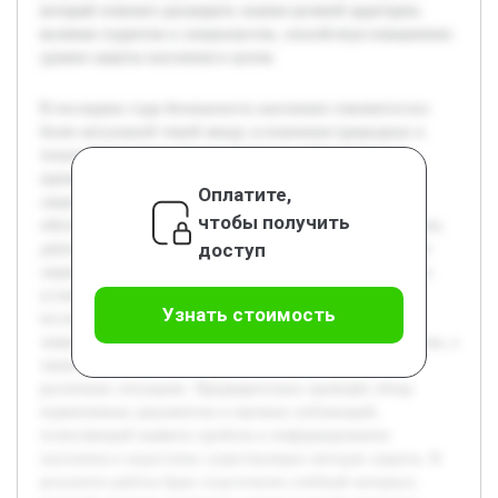
который поможет расширить знания целевой аудитории,
включая студентов и специалистов, способствуя повышению
уровня защиты населения в целом.
В последние годы безопасность населения становится все
более актуальной темой ввиду усложнения природных и
техногенных угроз. Своевременное и эффективное
применение средств коллективной и индивидуальной
Оплатите,
защиты играет ключевую роль в снижении рисков и
чтобы получить
обеспечении сохранности жизни и здоровья граждан. Цель
доступ
данной работы — исследовать современные виды средств
защиты населения, их классификацию и эффективность в
условиях современных вызовов безопасности. В рамках
Узнать стоимость
исследования будут рассмотрены основные категории
защитных средств, проанализированы современные угрозы, а
также оценены способы применения этих средств в
различных ситуациях. Предварительно проведён обзор
нормативных документов и научных публикаций,
позволяющий выявить пробелы в информировании
населения и недостатки существующих методов защиты. В
результате работы будет подготовлен учебный материал,