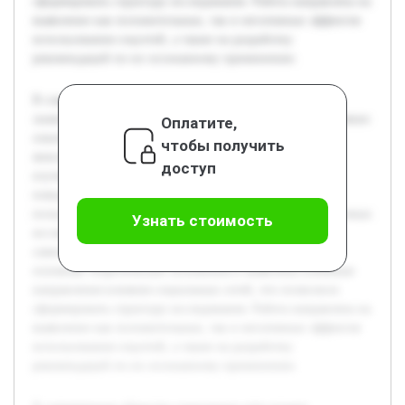
сформировать структуру исследования. Работа направлена на
выявление как положительных, так и негативных эффектов
использования соцсетей, а также на разработку
рекомендаций по их осознанному применению.
В современном обществе социальные сети играют
значительную роль в жизни большинства людей. Их влияние
Оплатите,
охватывает различные аспекты — от психологии до
чтобы получить
межличностных отношений. Цель данного проекта —
доступ
изучить, как именно социальные сети воздействуют на
поведение, эмоциональное состояние и коммуникацию
пользователей. В ходе работы будет проведён анализ научных
Узнать стоимость
исследований, а также собран и проанализирован опыт
самих пользователей. Предварительно были изучены
основные теоретические положения и выявлены ключевые
направления влияния социальных сетей, что позволило
сформировать структуру исследования. Работа направлена на
выявление как положительных, так и негативных эффектов
использования соцсетей, а также на разработку
рекомендаций по их осознанному применению.