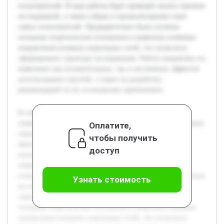
пользователей. В ходе работы будет проведён анализ научных
исследований, а также собран и проанализирован опыт
самих пользователей. Предварительно были изучены
основные теоретические положения и выявлены ключевые
направления влияния социальных сетей, что позволило
сформировать структуру исследования. Работа направлена на
выявление как положительных, так и негативных эффектов
использования соцсетей, а также на разработку
рекомендаций по их осознанному применению.
В современном обществе социальные сети играют
значительную роль в жизни большинства людей. Их влияние
Оплатите,
охватывает различные аспекты — от психологии до
чтобы получить
межличностных отношений. Цель данного проекта —
доступ
изучить, как именно социальные сети воздействуют на
поведение, эмоциональное состояние и коммуникацию
пользователей. В ходе работы будет проведён анализ научных
Узнать стоимость
исследований, а также собран и проанализирован опыт
самих пользователей. Предварительно были изучены
основные теоретические положения и выявлены ключевые
направления влияния социальных сетей, что позволило