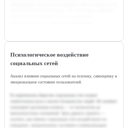
сформировать структуру исследования. Работа направлена на
выявление как положительных, так и негативных эффектов
использования соцсетей, а также на разработку
рекомендаций по их осознанному применению.
Психологическое воздействие
социальных сетей
Анализ влияния социальных сетей на психику, самооценку и
эмоциональное состояние пользователей.
В современном обществе социальные сети играют
значительную роль в жизни большинства людей. Их влияние
охватывает различные аспекты — от психологии до
межличностных отношений. Цель данного проекта —
изучить, как именно социальные сети воздействуют на
поведение, эмоциональное состояние и коммуникацию