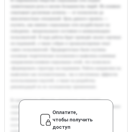
В современном обществе социальные сети играют
значительную роль в жизни большинства людей. Их влияние
охватывает различные аспекты — от психологии до
межличностных отношений. Цель данного проекта —
изучить, как именно социальные сети воздействуют на
поведение, эмоциональное состояние и коммуникацию
пользователей. В ходе работы будет проведён анализ научных
исследований, а также собран и проанализирован опыт
самих пользователей. Предварительно были изучены
основные теоретические положения и выявлены ключевые
направления влияния социальных сетей, что позволило
сформировать структуру исследования. Работа направлена на
выявление как положительных, так и негативных эффектов
использования соцсетей, а также на разработку
рекомендаций по их осознанному применению.
В современном обществе социальные сети играют
значительную роль в жизни большинства людей. Их влияние
Оплатите,
охватывает различные аспекты — от психологии до
чтобы получить
межличностных отношений. Цель данного проекта —
изучить, как именно социальные сети воздействуют на
доступ
поведение, эмоциональное состояние и коммуникацию