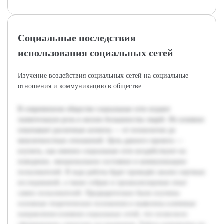
Социальные последствия
использования социальных сетей
Изучение воздействия социальных сетей на социальные
отношения и коммуникацию в обществе.
В современном обществе социальные сети играют
значительную роль в жизни большинства людей. Их влияние
охватывает различные аспекты — от психологии до
межличностных отношений. Цель данного проекта —
изучить, как именно социальные сети воздействуют на
поведение, эмоциональное состояние и коммуникацию
пользователей. В ходе работы будет проведён анализ научных
исследований, а также собран и проанализирован опыт
самих пользователей. Предварительно были изучены
основные теоретические положения и выявлены ключевые
направления влияния социальных сетей, что позволило