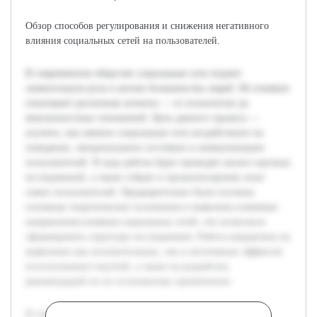
Обзор способов регулирования и снижения негативного
влияния социальных сетей на пользователей.
В современном обществе социальные сети играют
значительную роль в жизни большинства людей. Их влияние
охватывает различные аспекты — от психологии до
межличностных отношений. Цель данного проекта —
изучить, как именно социальные сети воздействуют на
поведение, эмоциональное состояние и коммуникацию
пользователей. В ходе работы будет проведён анализ научных
исследований, а также собран и проанализирован опыт
самих пользователей. Предварительно были изучены
основные теоретические положения и выявлены ключевые
направления влияния социальных сетей, что позволило
сформировать структуру исследования. Работа направлена на
выявление как положительных, так и негативных эффектов
использования соцсетей, а также на разработку
рекомендаций по их осознанному применению.
В современном обществе социальные сети играют