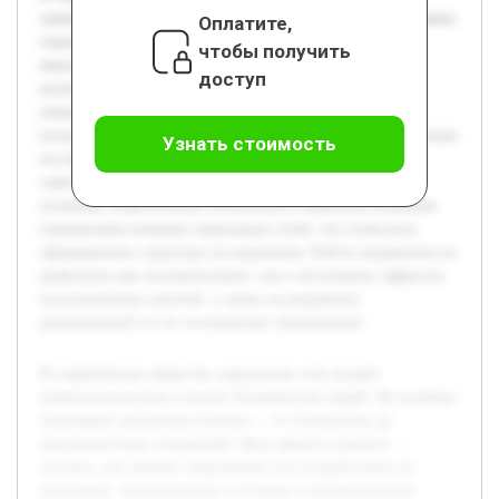
значительную роль в жизни большинства людей. Их влияние
Оплатите,
охватывает различные аспекты — от психологии до
чтобы получить
межличностных отношений. Цель данного проекта —
доступ
изучить, как именно социальные сети воздействуют на
поведение, эмоциональное состояние и коммуникацию
пользователей. В ходе работы будет проведён анализ научных
Узнать стоимость
исследований, а также собран и проанализирован опыт
самих пользователей. Предварительно были изучены
основные теоретические положения и выявлены ключевые
направления влияния социальных сетей, что позволило
сформировать структуру исследования. Работа направлена на
выявление как положительных, так и негативных эффектов
использования соцсетей, а также на разработку
рекомендаций по их осознанному применению.
В современном обществе социальные сети играют
значительную роль в жизни большинства людей. Их влияние
охватывает различные аспекты — от психологии до
межличностных отношений. Цель данного проекта —
изучить, как именно социальные сети воздействуют на
поведение, эмоциональное состояние и коммуникацию