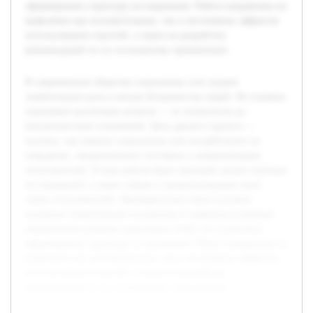
сформировать структуру исследования. Работа направлена на
выявление как положительных, так и негативных эффектов
использования соцсетей, а также на разработку
рекомендаций по их осознанному применению.
В современном обществе социальные сети играют
значительную роль в жизни большинства людей. Их влияние
охватывает различные аспекты — от психологии до
межличностных отношений. Цель данного проекта —
изучить, как именно социальные сети воздействуют на
поведение, эмоциональное состояние и коммуникацию
пользователей. В ходе работы будет проведён анализ научных
исследований, а также собран и проанализирован опыт
самих пользователей. Предварительно были изучены
основные теоретические положения и выявлены ключевые
направления влияния социальных сетей, что позволило
сформировать структуру исследования. Работа направлена на
выявление как положительных, так и негативных эффектов
использования соцсетей, а также на разработку
рекомендаций по их осознанному применению.