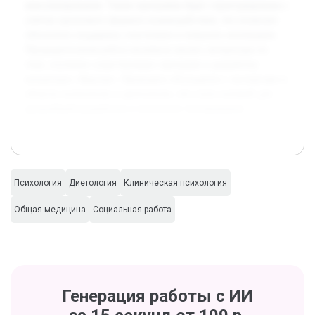
консультирования. Также программа будет структурирована с
учётом группового формата взаимодействия, что позволит
обеспечить поддержку участников и повысить мотивацию.
Предварительная работа включила анализ литературы по
теме, изучение существующих программ и разработку
концепции «Крылья». Проведено обсуждение с экспертами в
области психологии и диетологии, что стало основой для
дальнейшей разработки и пилотного тестирования.
Психология
Диетология
Клиническая психология
Общая медицина
Социальная работа
Генерация работы с ИИ