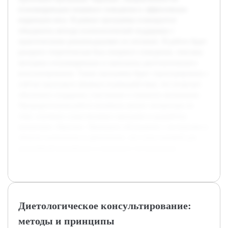
психокоррекцию пищевого поведения и эффективную
коррекцию веса. В рамках программы планируется
объединить методы психологической поддержки с
практическими рекомендациями по питанию. В работе будет
раскрыта теоретическая база пищевого поведения, описаны
методики психокоррекции и принципы диетологического
консультирования. Также программа будет структурирована с
учётом группового формата взаимодействия, что позволит
обеспечить поддержку участников и повысить мотивацию.
Предварительная работа включила анализ литературы по
теме, изучение существующих программ и разработку
концепции «Крылья». Проведено обсуждение с экспертами в
области психологии и диетологии, что стало основой для
дальнейшей разработки и пилотного тестирования.
Диетологическое консультирование:
методы и принципы