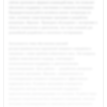
учётом группового формата взаимодействия, что позволит
обеспечить поддержку участников и повысить мотивацию.
Предварительная работа включила анализ литературы по
теме, изучение существующих программ и разработку
концепции «Крылья». Проведено обсуждение с экспертами в
области психологии и диетологии, что стало основой для
дальнейшей разработки и пилотного тестирования.
Актуальность темы обусловлена высокой
распространённостью нарушений пищевого поведения и
связанных с ними проблем избыточного веса. Эти вопросы
требуют комплексного подхода, сочетающего
психологическую поддержку и диетологическое
консультирование. Цель работы — разработать авторскую
групповую программу «Крылья», направленную на
психокоррекцию пищевого поведения и эффективную
коррекцию веса. В рамках программы планируется
объединить методы психологической поддержки с
практическими рекомендациями по питанию. В работе будет
раскрыта теоретическая база пищевого поведения, описаны
методики психокоррекции и принципы диетологического