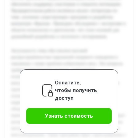
обеспечить поддержку участников и повысить мотивацию.
Предварительная работа включила анализ литературы по
теме, изучение существующих программ и разработку
концепции «Крылья». Проведено обсуждение с экспертами в
области психологии и диетологии, что стало основой для
дальнейшей разработки и пилотного тестирования.
Актуальность темы обусловлена высокой
распространённостью нарушений пищевого поведения и
связанных с ними проблем избыточного веса. Эти вопросы
требуют комплексного подхода, сочетающего
психологическую поддержку и диетологическое
Оплатите,
консультирование. Цель работы — разработать авторскую
чтобы получить
групповую программу «Крылья», направленную на
психокоррекцию пищевого поведения и эффективную
доступ
коррекцию веса. В рамках программы планируется
объединить методы психологической поддержки с
Узнать стоимость
практическими рекомендациями по питанию. В работе будет
раскрыта теоретическая база пищевого поведения, описаны
методики психокоррекции и принципы диетологического
консультирования. Также программа будет структурирована с