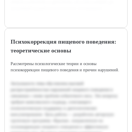
области психологии и диетологии, что стало основой для
дальнейшей разработки и пилотного тестирования.
Психокоррекция пищевого поведения:
теоретические основы
Рассмотрены психологические теории и основы
психокоррекции пищевого поведения и причин нарушений.
Актуальность темы обусловлена высокой
распространённостью нарушений пищевого поведения и
связанных с ними проблем избыточного веса. Эти вопросы
требуют комплексного подхода, сочетающего
психологическую поддержку и диетологическое
консультирование. Цель работы — разработать авторскую
групповую программу «Крылья», направленную на
психокоррекцию пищевого поведения и эффективную