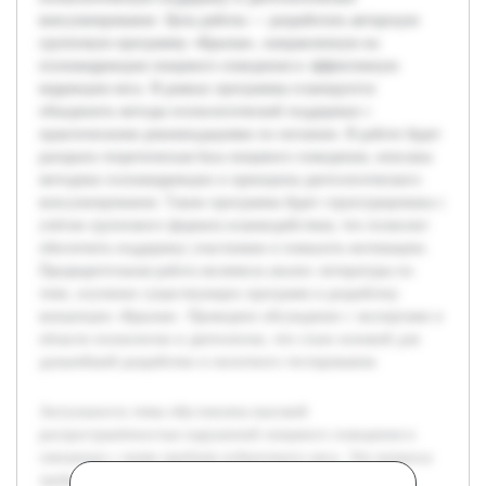
консультирование. Цель работы — разработать авторскую
групповую программу «Крылья», направленную на
психокоррекцию пищевого поведения и эффективную
коррекцию веса. В рамках программы планируется
объединить методы психологической поддержки с
практическими рекомендациями по питанию. В работе будет
раскрыта теоретическая база пищевого поведения, описаны
методики психокоррекции и принципы диетологического
консультирования. Также программа будет структурирована с
учётом группового формата взаимодействия, что позволит
обеспечить поддержку участников и повысить мотивацию.
Предварительная работа включила анализ литературы по
теме, изучение существующих программ и разработку
концепции «Крылья». Проведено обсуждение с экспертами в
области психологии и диетологии, что стало основой для
дальнейшей разработки и пилотного тестирования.
Актуальность темы обусловлена высокой
распространённостью нарушений пищевого поведения и
связанных с ними проблем избыточного веса. Эти вопросы
требуют комплексного подхода, сочетающего