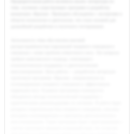
Предварительная работа включила анализ литературы по
теме, изучение существующих программ и разработку
концепции «Крылья». Проведено обсуждение с экспертами в
области психологии и диетологии, что стало основой для
дальнейшей разработки и пилотного тестирования.
Актуальность темы обусловлена высокой
распространённостью нарушений пищевого поведения и
связанных с ними проблем избыточного веса. Эти вопросы
требуют комплексного подхода, сочетающего
психологическую поддержку и диетологическое
консультирование. Цель работы — разработать авторскую
групповую программу «Крылья», направленную на
психокоррекцию пищевого поведения и эффективную
коррекцию веса. В рамках программы планируется
объединить методы психологической поддержки с
практическими рекомендациями по питанию. В работе будет
раскрыта теоретическая база пищевого поведения, описаны
методики психокоррекции и принципы диетологического
консультирования. Также программа будет структурирована с
учётом группового формата взаимодействия, что позволит