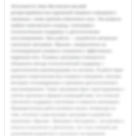
Актуальность темы обусловлена высокой
распространённостью нарушений пищевого поведения и
связанных с ними проблем избыточного веса. Эти вопросы
требуют комплексного подхода, сочетающего
психологическую поддержку и диетологическое
консультирование. Цель работы — разработать авторскую
групповую программу «Крылья», направленную на
психокоррекцию пищевого поведения и эффективную
коррекцию веса. В рамках программы планируется
объединить методы психологической поддержки с
практическими рекомендациями по питанию. В работе будет
раскрыта теоретическая база пищевого поведения, описаны
методики психокоррекции и принципы диетологического
консультирования. Также программа будет структурирована с
учётом группового формата взаимодействия, что позволит
обеспечить поддержку участников и повысить мотивацию.
Предварительная работа включила анализ литературы по
теме, изучение существующих программ и разработку
концепции «Крылья». Проведено обсуждение с экспертами в
области психологии и диетологии, что стало основой для
дальнейшей разработки и пилотного тестирования.