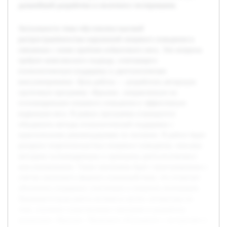
дальнейшей разработки и пилотного тестирования.
Актуальность темы обусловлена высокой
распространённостью нарушений пищевого поведения и
связанных с ними проблем избыточного веса. Эти вопросы
требуют комплексного подхода, сочетающего
психологическую поддержку и диетологическое
консультирование. Цель работы — разработать авторскую
групповую программу «Крылья», направленную на
психокоррекцию пищевого поведения и эффективную
коррекцию веса. В рамках программы планируется
объединить методы психологической поддержки с
практическими рекомендациями по питанию. В работе будет
раскрыта теоретическая база пищевого поведения, описаны
методики психокоррекции и принципы диетологического
консультирования. Также программа будет структурирована с
учётом группового формата взаимодействия, что позволит
обеспечить поддержку участников и повысить мотивацию.
Предварительная работа включила анализ литературы по
теме, изучение существующих программ и разработку
концепции «Крылья». Проведено обсуждение с экспертами в