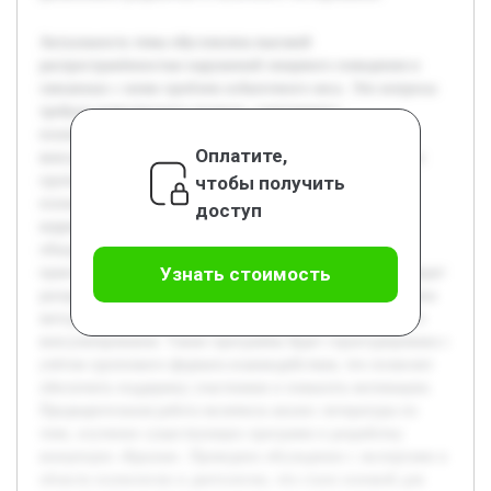
Актуальность темы обусловлена высокой
распространённостью нарушений пищевого поведения и
связанных с ними проблем избыточного веса. Эти вопросы
требуют комплексного подхода, сочетающего
психологическую поддержку и диетологическое
Оплатите,
консультирование. Цель работы — разработать авторскую
чтобы получить
групповую программу «Крылья», направленную на
психокоррекцию пищевого поведения и эффективную
доступ
коррекцию веса. В рамках программы планируется
объединить методы психологической поддержки с
Узнать стоимость
практическими рекомендациями по питанию. В работе будет
раскрыта теоретическая база пищевого поведения, описаны
методики психокоррекции и принципы диетологического
консультирования. Также программа будет структурирована с
учётом группового формата взаимодействия, что позволит
обеспечить поддержку участников и повысить мотивацию.
Предварительная работа включила анализ литературы по
теме, изучение существующих программ и разработку
концепции «Крылья». Проведено обсуждение с экспертами в
области психологии и диетологии, что стало основой для