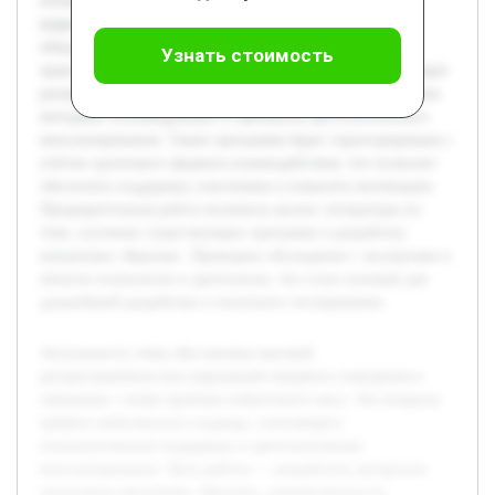
психокоррекцию пищевого поведения и эффективную
коррекцию веса. В рамках программы планируется
объединить методы психологической поддержки с
Узнать стоимость
практическими рекомендациями по питанию. В работе будет
раскрыта теоретическая база пищевого поведения, описаны
методики психокоррекции и принципы диетологического
консультирования. Также программа будет структурирована с
учётом группового формата взаимодействия, что позволит
обеспечить поддержку участников и повысить мотивацию.
Предварительная работа включила анализ литературы по
теме, изучение существующих программ и разработку
концепции «Крылья». Проведено обсуждение с экспертами в
области психологии и диетологии, что стало основой для
дальнейшей разработки и пилотного тестирования.
Актуальность темы обусловлена высокой
распространённостью нарушений пищевого поведения и
связанных с ними проблем избыточного веса. Эти вопросы
требуют комплексного подхода, сочетающего
психологическую поддержку и диетологическое
консультирование. Цель работы — разработать авторскую
групповую программу «Крылья», направленную на