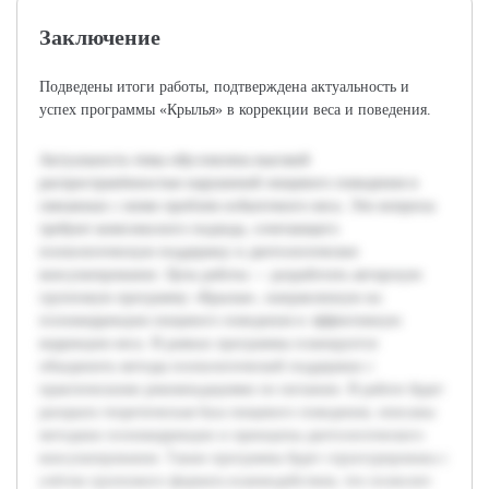
Заключение
Подведены итоги работы, подтверждена актуальность и
успех программы «Крылья» в коррекции веса и поведения.
Актуальность темы обусловлена высокой
распространённостью нарушений пищевого поведения и
связанных с ними проблем избыточного веса. Эти вопросы
требуют комплексного подхода, сочетающего
психологическую поддержку и диетологическое
консультирование. Цель работы — разработать авторскую
групповую программу «Крылья», направленную на
психокоррекцию пищевого поведения и эффективную
коррекцию веса. В рамках программы планируется
объединить методы психологической поддержки с
практическими рекомендациями по питанию. В работе будет
раскрыта теоретическая база пищевого поведения, описаны
методики психокоррекции и принципы диетологического
консультирования. Также программа будет структурирована с
учётом группового формата взаимодействия, что позволит