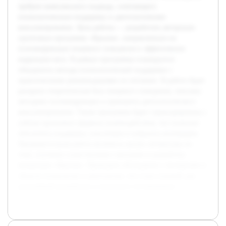
требуют комплексного подхода, сочетающего
психологическую поддержку и диетологическое
консультирование. Цель работы — разработать авторскую
групповую программу «Крылья», направленную на
психокоррекцию пищевого поведения и эффективную
коррекцию веса. В рамках программы планируется
объединить методы психологической поддержки с
практическими рекомендациями по питанию. В работе будет
раскрыта теоретическая база пищевого поведения, описаны
методики психокоррекции и принципы диетологического
консультирования. Также программа будет структурирована с
учётом группового формата взаимодействия, что позволит
обеспечить поддержку участников и повысить мотивацию.
Предварительная работа включила анализ литературы по
теме, изучение существующих программ и разработку
концепции «Крылья». Проведено обсуждение с экспертами в
области психологии и диетологии, что стало основой для
дальнейшей разработки и пилотного тестирования.