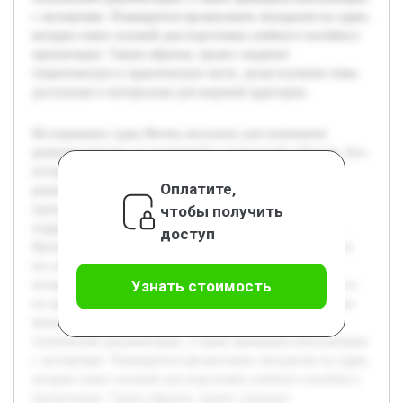
с экспертами. Планируется организовать экскурсию на судно,
которая станет основой для подготовки учебного пособия и
презентации. Таким образом, проект соединит
теоретическую и практическую части, делая изучение темы
доступным и интересным для широкой аудитории.
Исследование судна Витязь актуально для понимания
развития морских исследований и технологий в России. Его
историческое значение и современные технологические
Оплатите,
решения представляют ценный материал для учебных
чтобы получить
программ по истории науки и техники. Цель работы —
подробно изучить и представить как историческую роль
доступ
Витязя, так и современные технологии, использованные в
его оборудовании. В ходе проекта будет проведён обзор
Узнать стоимость
истории судна, современных технологических элементов и
их применения в научных исследованиях. Предварительно
были собраны материалы из музейных архивов и
технической документации, а также проведены консультации
с экспертами. Планируется организовать экскурсию на судно,
которая станет основой для подготовки учебного пособия и
презентации. Таким образом, проект соединит