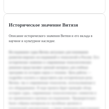
Историческое значение Витязя
Описание исторического значения Витязя и его вклада в
научное и культурное наследие.
Исследование судна Витязь актуально для понимания
развития морских исследований и технологий в России. Его
историческое значение и современные технологические
решения представляют ценный материал для учебных
программ по истории науки и техники. Цель работы —
подробно изучить и представить как историческую роль
Витязя, так и современные технологии, использованные в
его оборудовании. В ходе проекта будет проведён обзор
истории судна, современных технологических элементов и
их применения в научных исследованиях. Предварительно
были собраны материалы из музейных архивов и
технической документации, а также проведены консультации