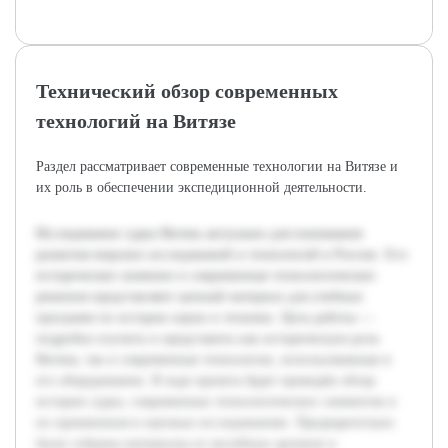
Технический обзор современных
технологий на Витязе
Раздел рассматривает современные технологии на Витязе и
их роль в обеспечении экспедиционной деятельности.
Исследование судна Витязь актуально для понимания
развития морских исследований и технологий в России. Его
историческое значение и современные технологические
решения представляют ценный материал для учебных
программ по истории науки и техники. Цель работы —
подробно изучить и представить как историческую роль
Витязя, так и современные технологии, использованные в
его оборудовании. В ходе проекта будет проведён обзор
истории судна, современных технологических элементов и
их применения в научных исследованиях. Предварительно
были собраны материалы из музейных архивов и