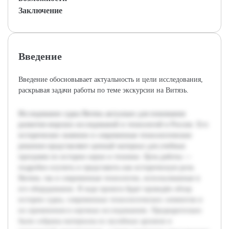
Заключение
Введение
Введение обосновывает актуальность и цели исследования,
раскрывая задачи работы по теме экскурсии на Витязь.
Исследование судна Витязь актуально для понимания
развития морских исследований и технологий в России. Его
историческое значение и современные технологические
решения представляют ценный материал для учебных
программ по истории науки и техники. Цель работы —
подробно изучить и представить как историческую роль
Витязя, так и современные технологии, использованные в
его оборудовании. В ходе проекта будет проведён обзор
истории судна, современных технологических элементов и
их применения в научных исследованиях. Предварительно
были собраны материалы из музейных архивов и