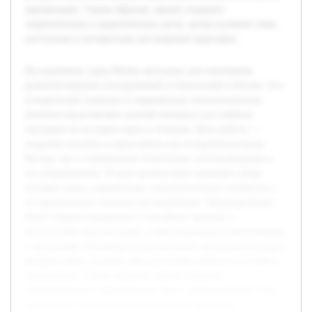
презентации. Таким образом, проект соединит
теоретическую и практическую части, делая изучение темы
доступным и интересным для широкой аудитории.
Исследование судна Витязь актуально для понимания
развития морских исследований и технологий в России. Его
историческое значение и современные технологические
решения представляют ценный материал для учебных
программ по истории науки и техники. Цель работы —
подробно изучить и представить как историческую роль
Витязя, так и современные технологии, использованные в
его оборудовании. В ходе проекта будет проведён обзор
истории судна, современных технологических элементов и
их применения в научных исследованиях. Предварительно
были собраны материалы из музейных архивов и
технической документации, а также проведены консультации
с экспертами. Планируется организовать экскурсию на судно,
которая станет основой для подготовки учебного пособия и
презентации. Таким образом, проект соединит
теоретическую и практическую части, делая изучение темы
доступным и интересным для широкой аудитории.