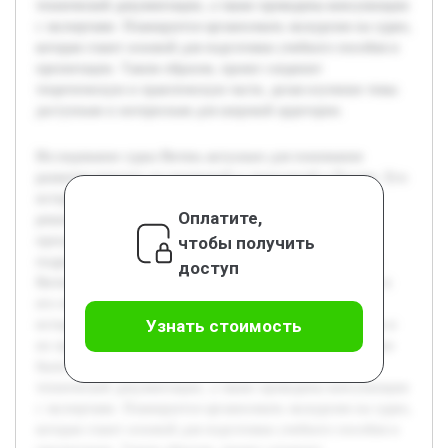
технической документации, а также проведены консультации
с экспертами. Планируется организовать экскурсию на судно,
которая станет основой для подготовки учебного пособия и
презентации. Таким образом, проект соединит
теоретическую и практическую части, делая изучение темы
доступным и интересным для широкой аудитории.
Исследование судна Витязь актуально для понимания
развития морских исследований и технологий в России. Его
историческое значение и современные технологические
Оплатите,
решения представляют ценный материал для учебных
чтобы получить
программ по истории науки и техники. Цель работы —
подробно изучить и представить как историческую роль
доступ
Витязя, так и современные технологии, использованные в
его оборудовании. В ходе проекта будет проведён обзор
Узнать стоимость
истории судна, современных технологических элементов и
их применения в научных исследованиях. Предварительно
были собраны материалы из музейных архивов и
технической документации, а также проведены консультации
с экспертами. Планируется организовать экскурсию на судно,
которая станет основой для подготовки учебного пособия и