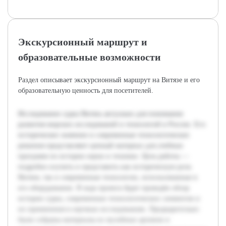
Экскурсионный маршрут и
образовательные возможности
Раздел описывает экскурсионный маршрут на Витязе и его
образовательную ценность для посетителей.
Исследование судна Витязь актуально для понимания
развития морских исследований и технологий в России. Его
историческое значение и современные технологические
решения представляют ценный материал для учебных
программ по истории науки и техники. Цель работы —
подробно изучить и представить как историческую роль
Витязя, так и современные технологии, использованные в
его оборудовании. В ходе проекта будет проведён обзор
истории судна, современных технологических элементов и
их применения в научных исследованиях. Предварительно
были собраны материалы из музейных архивов и