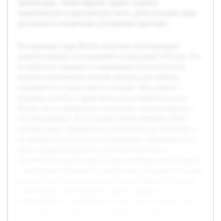
презентации. Таким образом, проект соединит
теоретическую и практическую части, делая изучение темы
доступным и интересным для широкой аудитории.
Исследование судна Витязь актуально для понимания
развития морских исследований и технологий в России. Его
историческое значение и современные технологические
решения представляют ценный материал для учебных
программ по истории науки и техники. Цель работы —
подробно изучить и представить как историческую роль
Витязя, так и современные технологии, использованные в
его оборудовании. В ходе проекта будет проведён обзор
истории судна, современных технологических элементов и
их применения в научных исследованиях. Предварительно
были собраны материалы из музейных архивов и
технической документации, а также проведены консультации
с экспертами. Планируется организовать экскурсию на судно,
которая станет основой для подготовки учебного пособия и
презентации. Таким образом, проект соединит
теоретическую и практическую части, делая изучение темы
доступным и интересным для широкой аудитории.