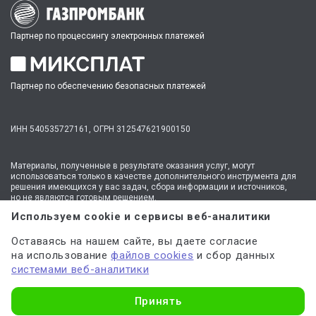
Партнер по процессингу электронных платежей
Партнер по обеспечению безопасных платежей
ИНН 540535727161,
ОГРН 312547621900150
Материалы, полученные в результате оказания услуг, могут
использоваться только в качестве дополнительного инструмента для
решения имеющихся у вас задач, сбора информации и источников,
но не являются готовым решением.
* №1 на рынке консультационных услуг для студентов по количеству
Используем cookie и сервисы веб-аналитики
стационарных офисов-филиалов в 14 городах России (от Иркутска до
Москвы,
полный перечень филиалов
). Зона обслуживания онлайн —
Оставаясь на нашем сайте, вы даете согласие
вся Россия.
на использование
файлов cookies
и сбор данных
Мы
используем файлы cookie
и
сервисы веб-аналитики
системами веб-аналитики
для персонализации сервисов и повышения удобства пользования
сайтом. Если вы не согласны на их использование, поменяйте
настройки браузера.
Узнать стоимость
Принять