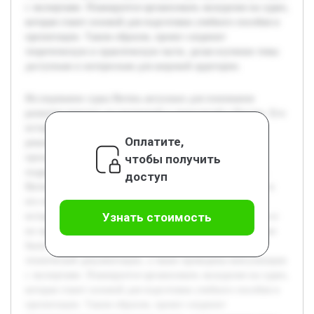
с экспертами. Планируется организовать экскурсию на судно,
которая станет основой для подготовки учебного пособия и
презентации. Таким образом, проект соединит
теоретическую и практическую части, делая изучение темы
доступным и интересным для широкой аудитории.
Исследование судна Витязь актуально для понимания
развития морских исследований и технологий в России. Его
историческое значение и современные технологические
Оплатите,
решения представляют ценный материал для учебных
чтобы получить
программ по истории науки и техники. Цель работы —
подробно изучить и представить как историческую роль
доступ
Витязя, так и современные технологии, использованные в
его оборудовании. В ходе проекта будет проведён обзор
Узнать стоимость
истории судна, современных технологических элементов и
их применения в научных исследованиях. Предварительно
были собраны материалы из музейных архивов и
технической документации, а также проведены консультации
с экспертами. Планируется организовать экскурсию на судно,
которая станет основой для подготовки учебного пособия и
презентации. Таким образом, проект соединит