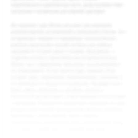
теоретическую и практическую части, делая изучение темы
доступным и интересным для широкой аудитории.
Исследование судна Витязь актуально для понимания
развития морских исследований и технологий в России. Его
историческое значение и современные технологические
решения представляют ценный материал для учебных
программ по истории науки и техники. Цель работы —
подробно изучить и представить как историческую роль
Витязя, так и современные технологии, использованные в
его оборудовании. В ходе проекта будет проведён обзор
истории судна, современных технологических элементов и
их применения в научных исследованиях. Предварительно
были собраны материалы из музейных архивов и
технической документации, а также проведены консультации
с экспертами. Планируется организовать экскурсию на судно,
которая станет основой для подготовки учебного пособия и
презентации. Таким образом, проект соединит
теоретическую и практическую части, делая изучение темы
доступным и интересным для широкой аудитории.