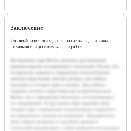
Заключение
Итоговый раздел подводит основные выводы, отражая
актуальность и достигнутые цели работы.
Исследование судна Витязь актуально для понимания
развития морских исследований и технологий в России. Его
историческое значение и современные технологические
решения представляют ценный материал для учебных
программ по истории науки и техники. Цель работы —
подробно изучить и представить как историческую роль
Витязя, так и современные технологии, использованные в
его оборудовании. В ходе проекта будет проведён обзор
истории судна, современных технологических элементов и
их применения в научных исследованиях. Предварительно
были собраны материалы из музейных архивов и
технической документации, а также проведены консультации