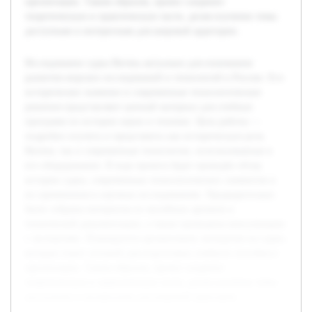
презентации. Таким образом, проект соединит
теоретическую и практическую части, делая изучение темы
доступным и интересным для широкой аудитории.
Исследование судна Витязь актуально для понимания
развития морских исследований и технологий в России. Его
историческое значение и современные технологические
решения представляют ценный материал для учебных
программ по истории науки и техники. Цель работы —
подробно изучить и представить как историческую роль
Витязя, так и современные технологии, использованные в
его оборудовании. В ходе проекта будет проведён обзор
истории судна, современных технологических элементов и
их применения в научных исследованиях. Предварительно
были собраны материалы из музейных архивов и
технической документации, а также проведены консультации
с экспертами. Планируется организовать экскурсию на судно,
которая станет основой для подготовки учебного пособия и
презентации. Таким образом, проект соединит
теоретическую и практическую части, делая изучение темы
доступным и интересным для широкой аудитории.