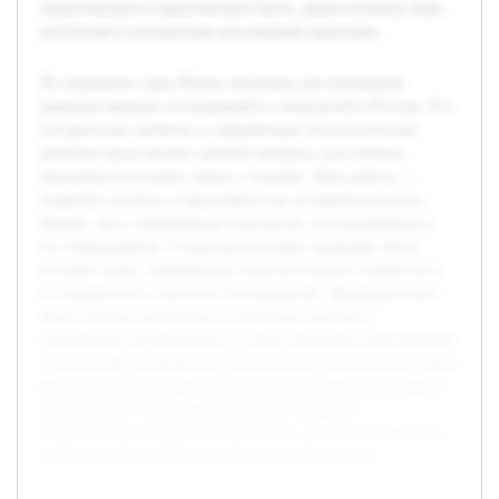
теоретическую и практическую части, делая изучение темы
доступным и интересным для широкой аудитории.
Исследование судна Витязь актуально для понимания
развития морских исследований и технологий в России. Его
историческое значение и современные технологические
решения представляют ценный материал для учебных
программ по истории науки и техники. Цель работы —
подробно изучить и представить как историческую роль
Витязя, так и современные технологии, использованные в
его оборудовании. В ходе проекта будет проведён обзор
истории судна, современных технологических элементов и
их применения в научных исследованиях. Предварительно
были собраны материалы из музейных архивов и
технической документации, а также проведены консультации
с экспертами. Планируется организовать экскурсию на судно,
которая станет основой для подготовки учебного пособия и
презентации. Таким образом, проект соединит
теоретическую и практическую части, делая изучение темы
доступным и интересным для широкой аудитории.