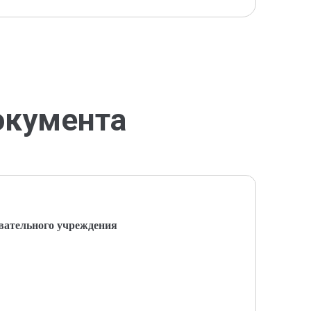
окумента
вательного учреждения