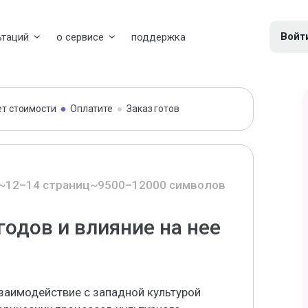
Войт
ьтаций
о сервисе
поддержка
ет стоимости
Оплатите
Заказ готов
~12–14 страниц
~9500–12000 символов
годов и влияние на нее
взаимодействие с западной культурой