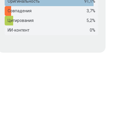
Оригинальность
91,1%
Совпадения
3,7%
Цитирования
5,2%
ИИ-контент
0%