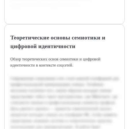
профессионального имиджа в соцсетях.
Теоретические основы семиотики и
цифровой идентичности
Обзор теоретических основ семиотики и цифровой
идентичности в контексте соцсетей.
Современные социальные сети стали важной платформой для
профессиональной коммуникации ученых. Особенно
актуально изучение того, каким образом молодые ученые
представляют себя в таких пространствах, как ВКонтакте, где
сочетаются личные и профессиональные элементы профиля.
Цель данного проекта — провести семиотический анализ
аккаунтов молодых ученых на платформе ВК, чтобы выявить
характерные знаковые системы и символические средства,
используемые для самопрезентации. В работе будет