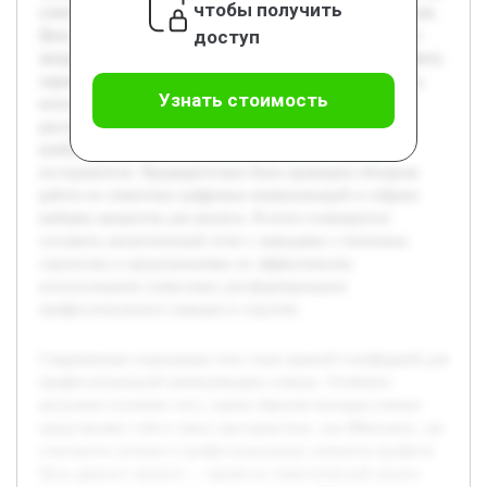
чтобы получить
сочетаются личные и профессиональные элементы профиля.
доступ
Цель данного проекта — провести семиотический анализ
аккаунтов молодых ученых на платформе ВК, чтобы выявить
характерные знаковые системы и символические средства,
Узнать стоимость
используемые для самопрезентации. В работе будет
рассмотрено, как визуальные и текстовые элементы
комбинируются для создания определенного образа
исследователя. Предварительно была проведена обзорная
работа по семиотике цифровых коммуникаций и собрана
выборка аккаунтов для анализа. В итоге планируется
составить аналитический отчет с выводами о типичных
стратегиях и предложениями по эффективному
использованию символики для формирования
профессионального имиджа в соцсетях.
Современные социальные сети стали важной платформой для
профессиональной коммуникации ученых. Особенно
актуально изучение того, каким образом молодые ученые
представляют себя в таких пространствах, как ВКонтакте, где
сочетаются личные и профессиональные элементы профиля.
Цель данного проекта — провести семиотический анализ