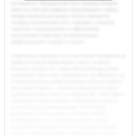
исследователя. Предварительно была проведена обзорная
работа по семиотике цифровых коммуникаций и собрана
выборка аккаунтов для анализа. В итоге планируется
составить аналитический отчет с выводами о типичных
стратегиях и предложениями по эффективному
использованию символики для формирования
профессионального имиджа в соцсетях.
Современные социальные сети стали важной платформой для
профессиональной коммуникации ученых. Особенно
актуально изучение того, каким образом молодые ученые
представляют себя в таких пространствах, как ВКонтакте, где
сочетаются личные и профессиональные элементы профиля.
Цель данного проекта — провести семиотический анализ
аккаунтов молодых ученых на платформе ВК, чтобы выявить
характерные знаковые системы и символические средства,
используемые для самопрезентации. В работе будет
рассмотрено, как визуальные и текстовые элементы
комбинируются для создания определенного образа
исследователя. Предварительно была проведена обзорная
работа по семиотике цифровых коммуникаций и собрана