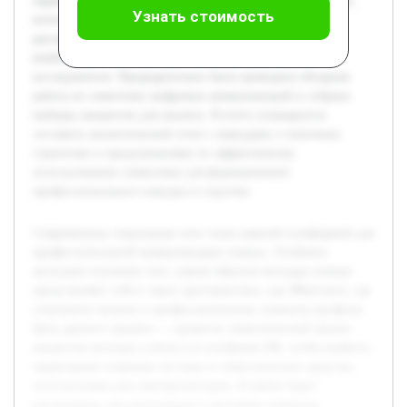
характерные знаковые системы и символические средства,
Узнать стоимость
используемые для самопрезентации. В работе будет
рассмотрено, как визуальные и текстовые элементы
комбинируются для создания определенного образа
исследователя. Предварительно была проведена обзорная
работа по семиотике цифровых коммуникаций и собрана
выборка аккаунтов для анализа. В итоге планируется
составить аналитический отчет с выводами о типичных
стратегиях и предложениями по эффективному
использованию символики для формирования
профессионального имиджа в соцсетях.
Современные социальные сети стали важной платформой для
профессиональной коммуникации ученых. Особенно
актуально изучение того, каким образом молодые ученые
представляют себя в таких пространствах, как ВКонтакте, где
сочетаются личные и профессиональные элементы профиля.
Цель данного проекта — провести семиотический анализ
аккаунтов молодых ученых на платформе ВК, чтобы выявить
характерные знаковые системы и символические средства,
используемые для самопрезентации. В работе будет
рассмотрено, как визуальные и текстовые элементы