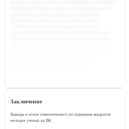
аккаунтов молодых ученых на платформе ВК, чтобы выявить
характерные знаковые системы и символические средства,
используемые для самопрезентации. В работе будет
рассмотрено, как визуальные и текстовые элементы
комбинируются для создания определенного образа
исследователя. Предварительно была проведена обзорная
работа по семиотике цифровых коммуникаций и собрана
выборка аккаунтов для анализа. В итоге планируется
составить аналитический отчет с выводами о типичных
стратегиях и предложениями по эффективному
использованию символики для формирования
профессионального имиджа в соцсетях.
Заключение
Выводы и итоги семиотического исследования аккаунтов
молодых ученых на ВК.