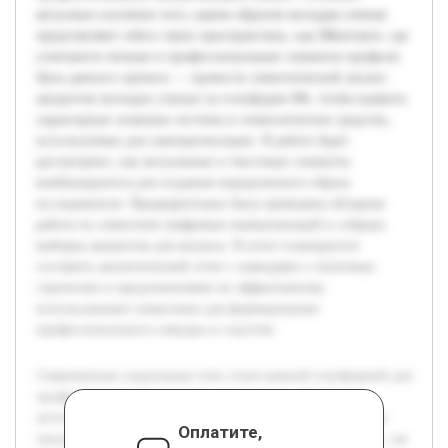
актуально изучение того, каким образом молодые ученые
представляют себя в таких пространствах, как ВКонтакте, где
сочетаются личные и профессиональные элементы профиля.
Цель данного проекта — провести семиотический анализ
аккаунтов молодых ученых на платформе ВК, чтобы выявить
характерные знаковые системы и символические средства,
используемые для самопрезентации. В работе будет
рассмотрено, как визуальные и текстовые элементы
комбинируются для создания определенного образа
исследователя. Предварительно была проведена обзорная
работа по семиотике цифровых коммуникаций и собрана
выборка аккаунтов для анализа. В итоге планируется
составить аналитический отчет с выводами о типичных
стратегиях и предложениями по эффективному
использованию символики для формирования
профессионального имиджа в соцсетях.
Современные социальные сети стали важной платформой для
профессиональной коммуникации ученых. Особенно
актуально изучение того, каким образом молодые ученые
Оплатите,
представляют себя в таких пространствах, как ВКонтакте, где