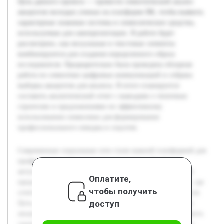
Цель данного проекта — провести семиотический анализ
аккаунтов молодых ученых на платформе ВК, чтобы выявить
характерные знаковые системы и символические средства,
используемые для самопрезентации. В работе будет
рассмотрено, как визуальные и текстовые элементы
комбинируются для создания определенного образа
исследователя. Предварительно была проведена обзорная
работа по семиотике цифровых коммуникаций и собрана
выборка аккаунтов для анализа. В итоге планируется
составить аналитический отчет с выводами о типичных
стратегиях и предложениями по эффективному
использованию символики для формирования
профессионального имиджа в соцсетях.
Современные социальные сети стали важной платформой для
профессиональной коммуникации ученых. Особенно
актуально изучение того, каким образом молодые ученые
Оплатите,
представляют себя в таких пространствах, как ВКонтакте, где
чтобы получить
сочетаются личные и профессиональные элементы профиля.
доступ
Цель данного проекта — провести семиотический анализ
аккаунтов молодых ученых на платформе ВК, чтобы выявить