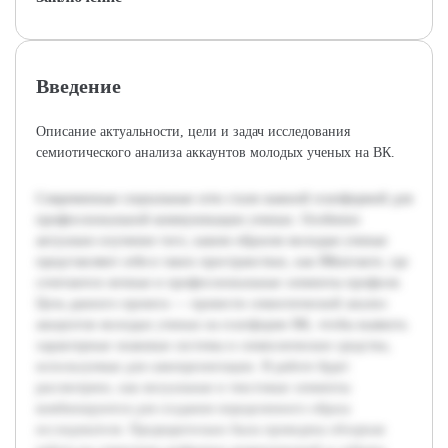
Введение
Описание актуальности, цели и задач исследования
семиотического анализа аккаунтов молодых ученых на ВК.
Современные социальные сети стали важной платформой для
профессиональной коммуникации ученых. Особенно
актуально изучение того, каким образом молодые ученые
представляют себя в таких пространствах, как ВКонтакте, где
сочетаются личные и профессиональные элементы профиля.
Цель данного проекта — провести семиотический анализ
аккаунтов молодых ученых на платформе ВК, чтобы выявить
характерные знаковые системы и символические средства,
используемые для самопрезентации. В работе будет
рассмотрено, как визуальные и текстовые элементы
комбинируются для создания определенного образа
исследователя. Предварительно была проведена обзорная