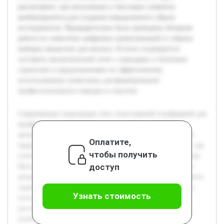
рассмотрено, как визуальные и текстовые элементы
комбинируются для создания определенного образа
исследователя. Предварительно была проведена обзорная
работа по семиотике цифровых коммуникаций и собрана
выборка аккаунтов для анализа. В итоге планируется
составить аналитический отчет с выводами о типичных
стратегиях и предложениями по эффективному
использованию символики для формирования
профессионального имиджа в соцсетях.
Современные социальные сети стали важной платформой для
профессиональной коммуникации ученых. Особенно
актуально изучение того, каким образом молодые ученые
Оплатите,
представляют себя в таких пространствах, как ВКонтакте, где
чтобы получить
сочетаются личные и профессиональные элементы профиля.
доступ
Цель данного проекта — провести семиотический анализ
аккаунтов молодых ученых на платформе ВК, чтобы выявить
характерные знаковые системы и символические средства,
Узнать стоимость
используемые для самопрезентации. В работе будет
рассмотрено, как визуальные и текстовые элементы
комбинируются для создания определенного образа