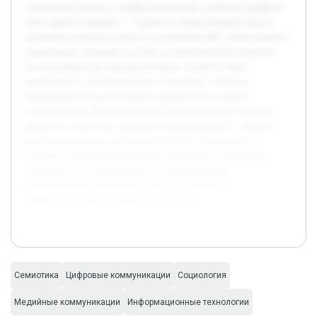
сочетаются личные и профессиональные элементы профиля.
Цель данного проекта — провести семиотический анализ
аккаунтов молодых ученых на платформе ВК, чтобы выявить
характерные знаковые системы и символические средства,
используемые для самопрезентации. В работе будет
рассмотрено, как визуальные и текстовые элементы
комбинируются для создания определенного образа
исследователя. Предварительно была проведена обзорная
работа по семиотике цифровых коммуникаций и собрана
выборка аккаунтов для анализа. В итоге планируется
составить аналитический отчет с выводами о типичных
стратегиях и предложениями по эффективному
использованию символики для формирования
профессионального имиджа в соцсетях.
Семиотика
Цифровые коммуникации
Социология
Медийные коммуникации
Информационные технологии