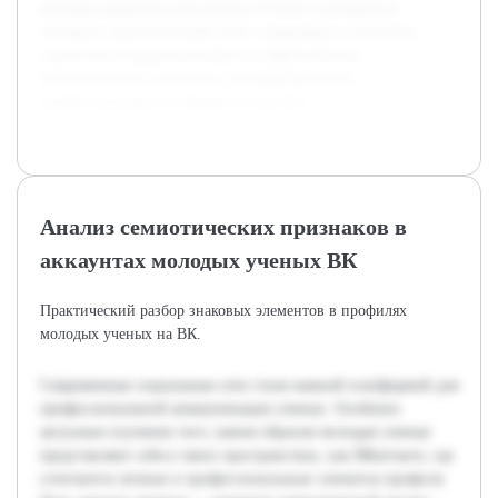
выборка аккаунтов для анализа. В итоге планируется
составить аналитический отчет с выводами о типичных
стратегиях и предложениями по эффективному
использованию символики для формирования
профессионального имиджа в соцсетях.
Анализ семиотических признаков в
аккаунтах молодых ученых ВК
Практический разбор знаковых элементов в профилях
молодых ученых на ВК.
Современные социальные сети стали важной платформой для
профессиональной коммуникации ученых. Особенно
актуально изучение того, каким образом молодые ученые
представляют себя в таких пространствах, как ВКонтакте, где
сочетаются личные и профессиональные элементы профиля.