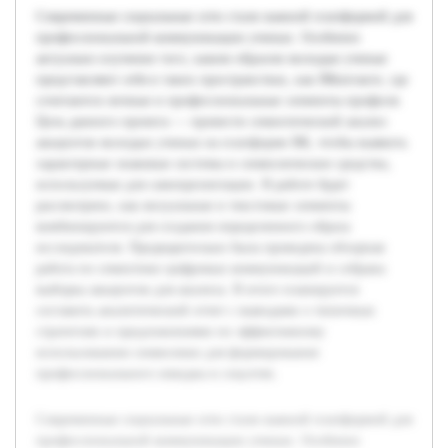
Современные социальные сети стали важной платформой для
профессиональной коммуникации ученых. Особенно
актуально изучение того, каким образом молодые ученые
представляют себя в таких пространствах, как ВКонтакте, где
сочетаются личные и профессиональные элементы профиля.
Цель данного проекта — провести семиотический анализ
аккаунтов молодых ученых на платформе ВК, чтобы выявить
характерные знаковые системы и символические средства,
используемые для самопрезентации. В работе будет
рассмотрено, как визуальные и текстовые элементы
комбинируются для создания определенного образа
исследователя. Предварительно была проведена обзорная
работа по семиотике цифровых коммуникаций и собрана
выборка аккаунтов для анализа. В итоге планируется
составить аналитический отчет с выводами о типичных
стратегиях и предложениями по эффективному
использованию символики для формирования
профессионального имиджа в соцсетях.
Современные социальные сети стали важной платформой для
профессиональной коммуникации ученых. Особенно