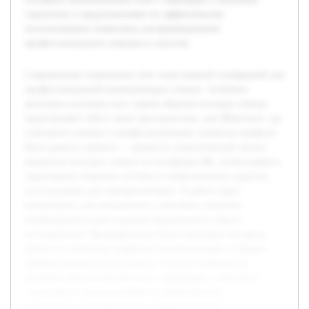
стратегиях и предложениями по эффективному
использованию символики для формирования
профессионального имиджа в соцсетях.
Современные социальные сети стали важной платформой для
профессиональной коммуникации ученых. Особенно
актуально изучение того, каким образом молодые ученые
представляют себя в таких пространствах, как ВКонтакте, где
сочетаются личные и профессиональные элементы профиля.
Цель данного проекта — провести семиотический анализ
аккаунтов молодых ученых на платформе ВК, чтобы выявить
характерные знаковые системы и символические средства,
используемые для самопрезентации. В работе будет
рассмотрено, как визуальные и текстовые элементы
комбинируются для создания определенного образа
исследователя. Предварительно была проведена обзорная
работа по семиотике цифровых коммуникаций и собрана
выборка аккаунтов для анализа. В итоге планируется
составить аналитический отчет с выводами о типичных
стратегиях и предложениями по эффективному
использованию символики для формирования