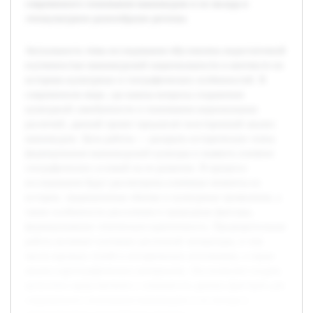
современного понимания маньчжуров и их вклада в
этнокультурное разнообразие региона.
Актуальность темы исследования обусловлена недостаточной
изученностью маньчжурской национальности в контексте их
историко-культурных и географических особенностей. В
современном мире, где важны вопросы сохранения
культурной самобытности и понимания национальных
различий, данный проект предлагает всесторонний анализ
маньчжуров. Цель работы — раскрыть исторические этапы
формирования маньчжурской культуры и выявить влияние
географических условий на ее развитие. В процессе
исследования будут рассмотрены ключевые моменты из
истории, традиционные обычаи и культурные проявления, а
также особенности расселения и природные факторы,
формировавшие этническую идентичность. Предварительная
работа включает изучение доступной литературы, в том
числе научных статей и исторических источников, а также
анализ картографических материалов. Это позволит создать
целостное представление о значимости данных факторов для
современного понимания маньчжуров и их вклада в