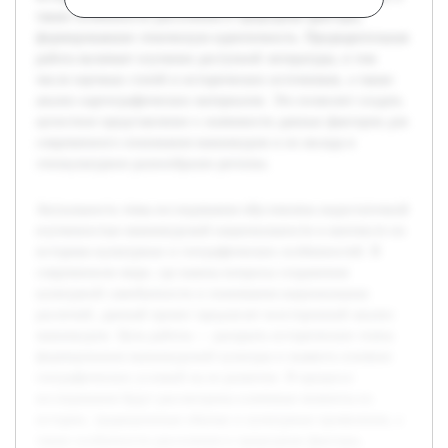
также особенности расселения и природные факторы,
формировавшие этническую идентичность. Предварительная
работа включает изучение доступной литературы, в том
числе научных статей и исторических источников, а также
анализ картографических материалов. Это позволит создать
целостное представление о значимости данных факторов для
современного понимания маньчжуров и их вклада в
этнокультурное разнообразие региона.
Актуальность темы исследования обусловлена недостаточной
изученностью маньчжурской национальности в контексте их
историко-культурных и географических особенностей. В
современном мире, где важны вопросы сохранения
культурной самобытности и понимания национальных
различий, данный проект предлагает всесторонний анализ
маньчжуров. Цель работы — раскрыть исторические этапы
формирования маньчжурской культуры и выявить влияние
географических условий на ее развитие. В процессе
исследования будут рассмотрены ключевые моменты из
истории, традиционные обычаи и культурные проявления, а
также особенности расселения и природные факторы,