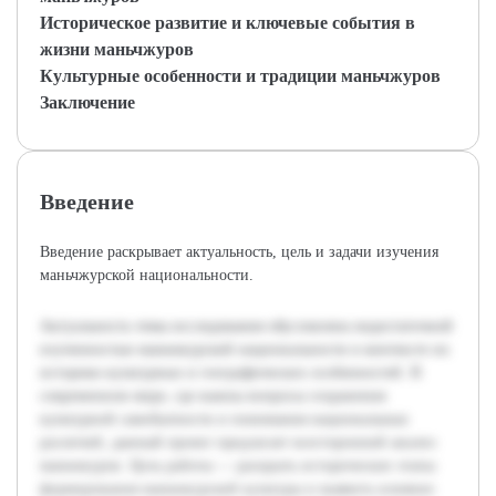
Историческое развитие и ключевые события в
жизни маньчжуров
Культурные особенности и традиции маньчжуров
Заключение
Введение
Введение раскрывает актуальность, цель и задачи изучения
маньчжурской национальности.
Актуальность темы исследования обусловлена недостаточной
изученностью маньчжурской национальности в контексте их
историко-культурных и географических особенностей. В
современном мире, где важны вопросы сохранения
культурной самобытности и понимания национальных
различий, данный проект предлагает всесторонний анализ
маньчжуров. Цель работы — раскрыть исторические этапы
формирования маньчжурской культуры и выявить влияние