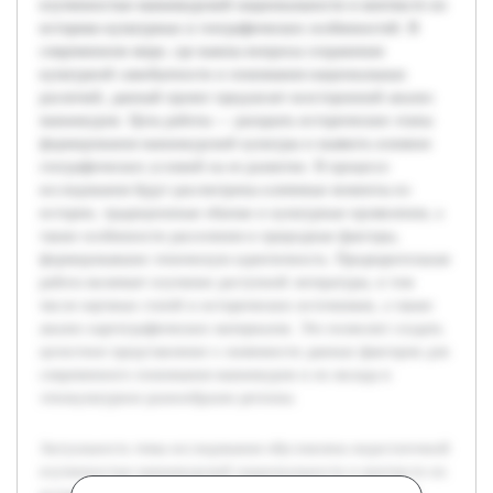
изученностью маньчжурской национальности в контексте их
историко-культурных и географических особенностей. В
современном мире, где важны вопросы сохранения
культурной самобытности и понимания национальных
различий, данный проект предлагает всесторонний анализ
маньчжуров. Цель работы — раскрыть исторические этапы
формирования маньчжурской культуры и выявить влияние
географических условий на ее развитие. В процессе
исследования будут рассмотрены ключевые моменты из
истории, традиционные обычаи и культурные проявления, а
также особенности расселения и природные факторы,
формировавшие этническую идентичность. Предварительная
работа включает изучение доступной литературы, в том
числе научных статей и исторических источников, а также
анализ картографических материалов. Это позволит создать
целостное представление о значимости данных факторов для
современного понимания маньчжуров и их вклада в
этнокультурное разнообразие региона.
Актуальность темы исследования обусловлена недостаточной
изученностью маньчжурской национальности в контексте их