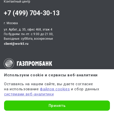
Контактный центр
+7 (499) 704-30-13
г. Москва
ул. Арбат, д. 35, офис 468, этаж 4
По будням: пн.-пт. c 9:00 до 21:00,
Выходные: суббота, воскресенье
client@work5.ru
Партнер по процессингу электронных платежей
Используем cookie и сервисы веб-аналитики
Оставаясь на нашем сайте, вы даете согласие
на использование
файлов cookies
и сбор данных
Партнер по обеспечению безопасных платежей
системами веб-аналитики
Узнать стоимость
Принять
ИНН 540535727161,
ОГРН 312547621900150