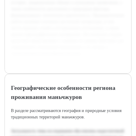
истории, традиционные обычаи и культурные проявления, а
также особенности расселения и природные факторы,
формировавшие этническую идентичность. Предварительная
работа включает изучение доступной литературы, в том
числе научных статей и исторических источников, а также
анализ картографических материалов. Это позволит создать
целостное представление о значимости данных факторов для
современного понимания маньчжуров и их вклада в
этнокультурное разнообразие региона.
Географические особенности региона
проживания маньчжуров
В разделе рассматриваются география и природные условия
традиционных территорий маньчжуров.
Актуальность темы исследования обусловлена недостаточной