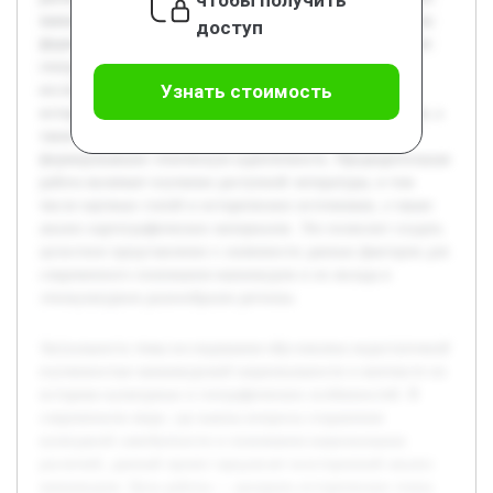
маньчжуров. Цель работы — раскрыть исторические этапы
доступ
формирования маньчжурской культуры и выявить влияние
географических условий на ее развитие. В процессе
Узнать стоимость
исследования будут рассмотрены ключевые моменты из
истории, традиционные обычаи и культурные проявления, а
также особенности расселения и природные факторы,
формировавшие этническую идентичность. Предварительная
работа включает изучение доступной литературы, в том
числе научных статей и исторических источников, а также
анализ картографических материалов. Это позволит создать
целостное представление о значимости данных факторов для
современного понимания маньчжуров и их вклада в
этнокультурное разнообразие региона.
Актуальность темы исследования обусловлена недостаточной
изученностью маньчжурской национальности в контексте их
историко-культурных и географических особенностей. В
современном мире, где важны вопросы сохранения
культурной самобытности и понимания национальных
различий, данный проект предлагает всесторонний анализ
маньчжуров. Цель работы — раскрыть исторические этапы