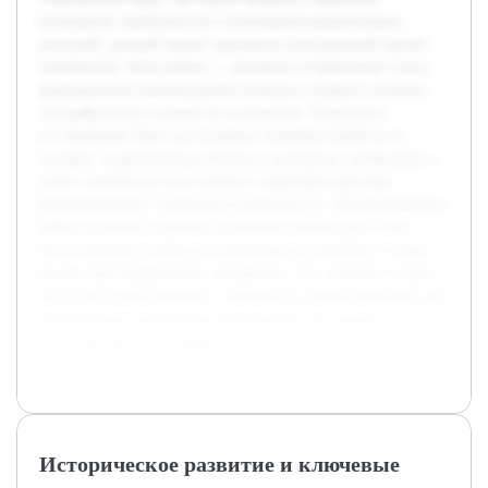
культурной самобытности и понимания национальных
различий, данный проект предлагает всесторонний анализ
маньчжуров. Цель работы — раскрыть исторические этапы
формирования маньчжурской культуры и выявить влияние
географических условий на ее развитие. В процессе
исследования будут рассмотрены ключевые моменты из
истории, традиционные обычаи и культурные проявления, а
также особенности расселения и природные факторы,
формировавшие этническую идентичность. Предварительная
работа включает изучение доступной литературы, в том
числе научных статей и исторических источников, а также
анализ картографических материалов. Это позволит создать
целостное представление о значимости данных факторов для
современного понимания маньчжуров и их вклада в
этнокультурное разнообразие региона.
Историческое развитие и ключевые