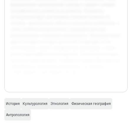
формирования маньчжурской культуры и выявить влияние
географических условий на ее развитие. В процессе
исследования будут рассмотрены ключевые моменты из
истории, традиционные обычаи и культурные проявления, а
также особенности расселения и природные факторы,
формировавшие этническую идентичность. Предварительная
работа включает изучение доступной литературы, в том
числе научных статей и исторических источников, а также
анализ картографических материалов. Это позволит создать
целостное представление о значимости данных факторов для
современного понимания маньчжуров и их вклада в
этнокультурное разнообразие региона.
История
Культурология
Этнология
Физическая география
Антропология