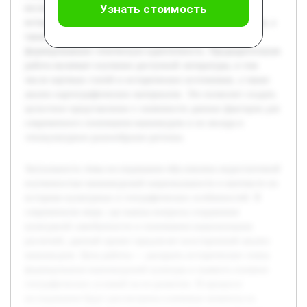
Узнать стоимость
исследования будут рассмотрены ключевые моменты из
истории, традиционные обычаи и культурные проявления, а
также особенности расселения и природные факторы,
формировавшие этническую идентичность. Предварительная
работа включает изучение доступной литературы, в том
числе научных статей и исторических источников, а также
анализ картографических материалов. Это позволит создать
целостное представление о значимости данных факторов для
современного понимания маньчжуров и их вклада в
этнокультурное разнообразие региона.
Актуальность темы исследования обусловлена недостаточной
изученностью маньчжурской национальности в контексте их
историко-культурных и географических особенностей. В
современном мире, где важны вопросы сохранения
культурной самобытности и понимания национальных
различий, данный проект предлагает всесторонний анализ
маньчжуров. Цель работы — раскрыть исторические этапы
формирования маньчжурской культуры и выявить влияние
географических условий на ее развитие. В процессе
исследования будут рассмотрены ключевые моменты из