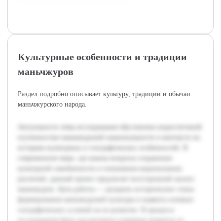
этнокультурное разнообразие региона.
Культурные особенности и традиции
маньчжуров
Раздел подробно описывает культуру, традиции и обычаи
маньчжурского народа.
Актуальность темы исследования обусловлена недостаточной
изученностью маньчжурской национальности в контексте их
историко-культурных и географических особенностей. В
современном мире, где важны вопросы сохранения
культурной самобытности и понимания национальных
различий, данный проект предлагает всесторонний анализ
маньчжуров. Цель работы — раскрыть исторические этапы
формирования маньчжурской культуры и выявить влияние
географических условий на ее развитие. В процессе
исследования будут рассмотрены ключевые моменты из