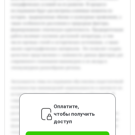
географических условий на ее развитие. В процессе
исследования будут рассмотрены ключевые моменты из
истории, традиционные обычаи и культурные проявления, а
также особенности расселения и природные факторы,
формировавшие этническую идентичность. Предварительная
работа включает изучение доступной литературы, в том
числе научных статей и исторических источников, а также
анализ картографических материалов. Это позволит создать
целостное представление о значимости данных факторов для
современного понимания маньчжуров и их вклада в
этнокультурное разнообразие региона.
Актуальность темы исследования обусловлена недостаточной
изученностью маньчжурской национальности в контексте их
историко-культурных и географических особенностей. В
современном мире, где важны вопросы сохранения
Оплатите,
культурной самобытности и понимания национальных
чтобы получить
различий, данный проект предлагает всесторонний анализ
маньчжуров. Цель работы — раскрыть исторические этапы
доступ
формирования маньчжурской культуры и выявить влияние
географических условий на ее развитие. В процессе