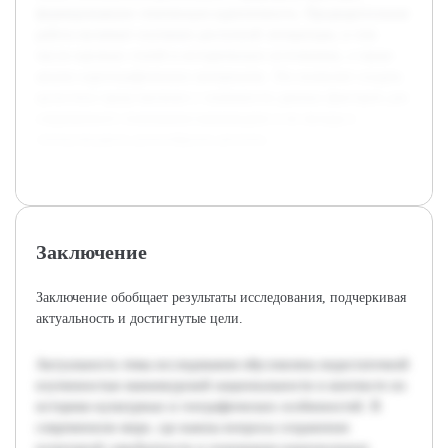
формировавшие этническую идентичность. Предварительная
работа включает изучение доступной литературы, в том
числе научных статей и исторических источников, а также
анализ картографических материалов. Это позволит создать
целостное представление о значимости данных факторов для
современного понимания маньчжуров и их вклада в
этнокультурное разнообразие региона.
Заключение
Заключение обобщает результаты исследования, подчеркивая
актуальность и достигнутые цели.
Актуальность темы исследования обусловлена недостаточной
изученностью маньчжурской национальности в контексте их
историко-культурных и географических особенностей. В
современном мире, где важны вопросы сохранения