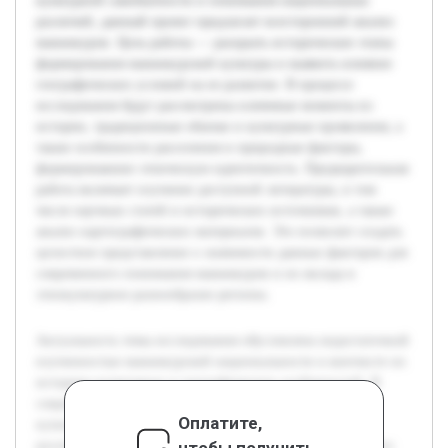
культурной самобытности и понимания национальных
различий, данный проект предлагает всесторонний анализ
маньчжуров. Цель работы — раскрыть исторические этапы
формирования маньчжурской культуры и выявить влияние
географических условий на ее развитие. В процессе
исследования будут рассмотрены ключевые моменты из
истории, традиционные обычаи и культурные проявления, а
также особенности расселения и природные факторы,
формировавшие этническую идентичность. Предварительная
работа включает изучение доступной литературы, в том
числе научных статей и исторических источников, а также
анализ картографических материалов. Это позволит создать
целостное представление о значимости данных факторов для
современного понимания маньчжуров и их вклада в
этнокультурное разнообразие региона.
Актуальность темы исследования обусловлена недостаточной
изученностью маньчжурской национальности в контексте их
историко-культурных и географических особенностей. В
современном мире, где важны вопросы сохранения
Оплатите,
культурной самобытности и понимания национальных
чтобы получить
различий, данный проект предлагает всесторонний анализ