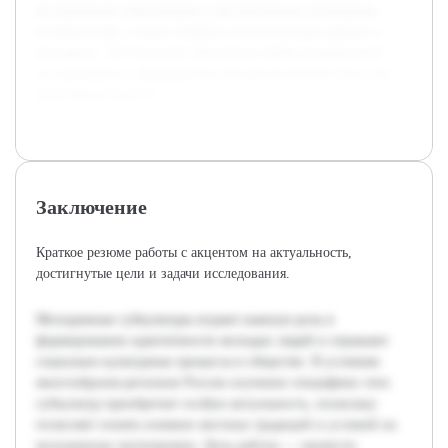
молодежным субкультурам и региональным культурным
особенностям, а также собраны статистические данные о
молодежи. Это позволит обосновать выбор направлений
исследования и сформировать методологическую базу для
дальнейшей работы.
Заключение
Краткое резюме работы с акцентом на актуальность,
достигнутые цели и задачи исследования.
Молодежные субкультуры играют важную роль в
формировании идентичности молодых людей и отражают
социально-культурные процессы в обществе. В условиях
многообразия регионов России изучение специфики этих
субкультур приобретает особую актуальность, поскольку
позволяет понять влияние местных традиций и условий на
молодежные группировки. Цель работы — провести