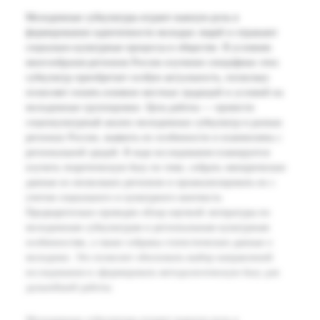
Молодежные субкультуры играют важную роль в
формировании идентичности молодых людей и отражают
социально-культурные процессы в обществе. В условиях
многообразия регионов России изучение специфики этих
субкультур приобретает особую актуальность, поскольку
позволяет понять влияние местных традиций и условий на
молодежные группировки. Цель работы — провести
социокультурный анализ молодежных субкультур в разных
регионах России, выявить их особенности и взаимосвязь с
региональной средой. В ходе исследования планируется
изучить теоретическую базу по теме, собрать эмпирические
данные из нескольких регионов и проанализировать их с
учетом социального и культурного контекста.
Предварительно проведен обзор научной литературы по
молодежным субкультурам и региональным культурным
особенностям, а также собраны статистические данные о
молодежи. Это позволит обосновать выбор направлений
исследования и сформировать методологическую базу для
дальнейшей работы.