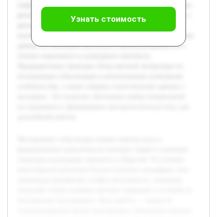
социокультурный анализ молодежных субкультур в разных
регионах России, выявить их особенности и взаимосвязь с
Узнать стоимость
региональной средой. В ходе исследования планируется
изучить теоретическую базу по теме, собрать эмпирические
данные из нескольких регионов и проанализировать их с
учетом социального и культурного контекста.
Предварительно проведен обзор научной литературы по
молодежным субкультурам и региональным культурным
особенностям, а также собраны статистические данные о
молодежи. Это позволит обосновать выбор направлений
исследования и сформировать методологическую базу для
дальнейшей работы.
Молодежные субкультуры играют важную роль в
формировании идентичности молодых людей и отражают
социально-культурные процессы в обществе. В условиях
многообразия регионов России изучение специфики этих
субкультур приобретает особую актуальность, поскольку
позволяет понять влияние местных традиций и условий на
молодежные группировки. Цель работы — провести
социокультурный анализ молодежных субкультур в разных