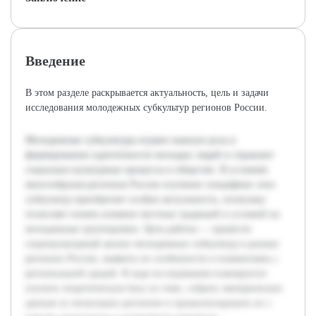
Введение
В этом разделе раскрывается актуальность, цель и задачи
исследования молодежных субкультур регионов России.
Молодежные субкультуры играют важную роль в
формировании идентичности молодых людей и отражают
социально-культурные процессы в обществе. В условиях
многообразия регионов России изучение специфики этих
субкультур приобретает особую актуальность, поскольку
позволяет понять влияние местных традиций и условий на
молодежные группировки. Цель работы — провести
социокультурный анализ молодежных субкультур в разных
регионах России, выявить их особенности и взаимосвязь с
региональной средой. В ходе исследования планируется
изучить теоретическую базу по теме, собрать эмпирические
данные из нескольких регионов и проанализировать их с