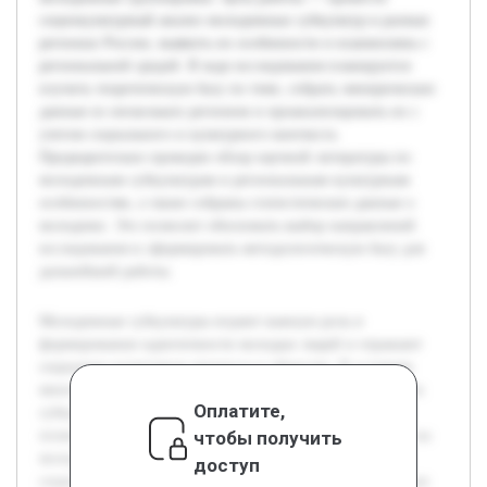
социокультурный анализ молодежных субкультур в разных
регионах России, выявить их особенности и взаимосвязь с
региональной средой. В ходе исследования планируется
изучить теоретическую базу по теме, собрать эмпирические
данные из нескольких регионов и проанализировать их с
учетом социального и культурного контекста.
Предварительно проведен обзор научной литературы по
молодежным субкультурам и региональным культурным
особенностям, а также собраны статистические данные о
молодежи. Это позволит обосновать выбор направлений
исследования и сформировать методологическую базу для
дальнейшей работы.
Молодежные субкультуры играют важную роль в
формировании идентичности молодых людей и отражают
социально-культурные процессы в обществе. В условиях
многообразия регионов России изучение специфики этих
Оплатите,
субкультур приобретает особую актуальность, поскольку
чтобы получить
позволяет понять влияние местных традиций и условий на
молодежные группировки. Цель работы — провести
доступ
социокультурный анализ молодежных субкультур в разных