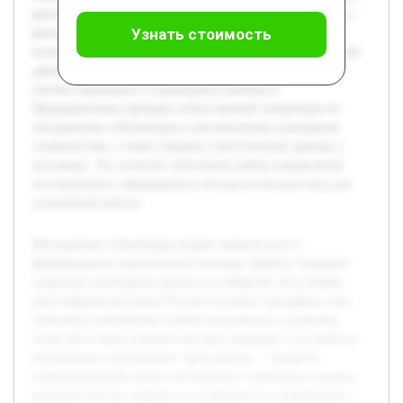
регионах России, выявить их особенности и взаимосвязь с
Узнать стоимость
региональной средой. В ходе исследования планируется
изучить теоретическую базу по теме, собрать эмпирические
данные из нескольких регионов и проанализировать их с
учетом социального и культурного контекста.
Предварительно проведен обзор научной литературы по
молодежным субкультурам и региональным культурным
особенностям, а также собраны статистические данные о
молодежи. Это позволит обосновать выбор направлений
исследования и сформировать методологическую базу для
дальнейшей работы.
Молодежные субкультуры играют важную роль в
формировании идентичности молодых людей и отражают
социально-культурные процессы в обществе. В условиях
многообразия регионов России изучение специфики этих
субкультур приобретает особую актуальность, поскольку
позволяет понять влияние местных традиций и условий на
молодежные группировки. Цель работы — провести
социокультурный анализ молодежных субкультур в разных
регионах России, выявить их особенности и взаимосвязь с