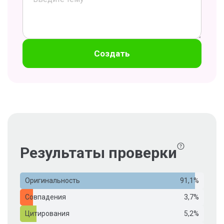
Создать
Результаты проверки
Оригинальность
91,1%
Совпадения
3,7%
Цитирования
5,2%