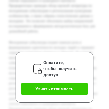
учетом социального и культурного контекста.
Предварительно проведен обзор научной литературы по
молодежным субкультурам и региональным культурным
особенностям, а также собраны статистические данные о
молодежи. Это позволит обосновать выбор направлений
исследования и сформировать методологическую базу для
дальнейшей работы.
Молодежные субкультуры играют важную роль в
формировании идентичности молодых людей и отражают
социально-культурные процессы в обществе. В условиях
многообразия регионов России изучение специфики этих
Оплатите,
субкультур приобретает особую актуальность, поскольку
чтобы получить
позволяет понять влияние местных традиций и условий на
молодежные группировки. Цель работы — провести
доступ
социокультурный анализ молодежных субкультур в разных
регионах России, выявить их особенности и взаимосвязь с
Узнать стоимость
региональной средой. В ходе исследования планируется
изучить теоретическую базу по теме, собрать эмпирические
данные из нескольких регионов и проанализировать их с
учетом социального и культурного контекста.
Предварительно проведен обзор научной литературы по