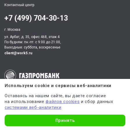
Контактный центр
+7 (499) 704-30-13
г. Москва
ул. Арбат, д. 35, офис 468, этаж 4
По будням: пн.-пт. c 9:00 до 21:00,
Выходные: суббота, воскресенье
client@work5.ru
Партнер по процессингу электронных платежей
Используем cookie и сервисы веб-аналитики
Оставаясь на нашем сайте, вы даете согласие
на использование
файлов cookies
и сбор данных
Партнер по обеспечению безопасных платежей
системами веб-аналитики
Узнать стоимость
Принять
ИНН 540535727161,
ОГРН 312547621900150