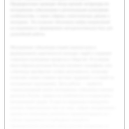
Предварительно проведен обзор научной литературы по
молодежным субкультурам и региональным культурным
особенностям, а также собраны статистические данные о
молодежи. Это позволит обосновать выбор направлений
исследования и сформировать методологическую базу для
дальнейшей работы.
Молодежные субкультуры играют важную роль в
формировании идентичности молодых людей и отражают
социально-культурные процессы в обществе. В условиях
многообразия регионов России изучение специфики этих
субкультур приобретает особую актуальность, поскольку
позволяет понять влияние местных традиций и условий на
молодежные группировки. Цель работы — провести
социокультурный анализ молодежных субкультур в разных
регионах России, выявить их особенности и взаимосвязь с
региональной средой. В ходе исследования планируется
изучить теоретическую базу по теме, собрать эмпирические
данные из нескольких регионов и проанализировать их с
учетом социального и культурного контекста.
Предварительно проведен обзор научной литературы по