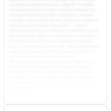
социально-культурные процессы в обществе. В условиях
многообразия регионов России изучение специфики этих
субкультур приобретает особую актуальность, поскольку
позволяет понять влияние местных традиций и условий на
молодежные группировки. Цель работы — провести
социокультурный анализ молодежных субкультур в разных
регионах России, выявить их особенности и взаимосвязь с
региональной средой. В ходе исследования планируется
изучить теоретическую базу по теме, собрать эмпирические
данные из нескольких регионов и проанализировать их с
учетом социального и культурного контекста.
Предварительно проведен обзор научной литературы по
молодежным субкультурам и региональным культурным
особенностям, а также собраны статистические данные о
молодежи. Это позволит обосновать выбор направлений
исследования и сформировать методологическую базу для
дальнейшей работы.