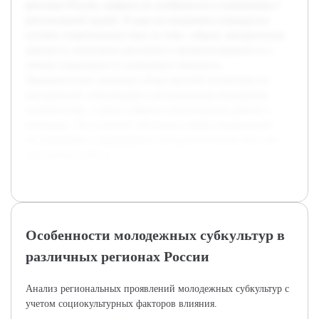
регионах России, выявить их особенности и взаимосвязь с
региональной средой. В ходе исследования планируется
изучить теоретическую базу по теме, собрать эмпирические
данные из нескольких регионов и проанализировать их с
учетом социального и культурного контекста.
Предварительно проведен обзор научной литературы по
молодежным субкультурам и региональным культурным
особенностям, а также собраны статистические данные о
молодежи. Это позволит обосновать выбор направлений
исследования и сформировать методологическую базу для
дальнейшей работы.
Особенности молодежных субкультур в
различных регионах России
Анализ региональных проявлений молодежных субкультур с
учетом социокультурных факторов влияния.