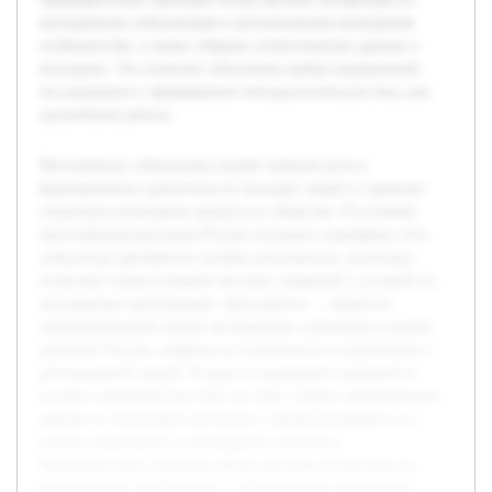
молодежным субкультурам и региональным культурным
особенностям, а также собраны статистические данные о
молодежи. Это позволит обосновать выбор направлений
исследования и сформировать методологическую базу для
дальнейшей работы.
Молодежные субкультуры играют важную роль в
формировании идентичности молодых людей и отражают
социально-культурные процессы в обществе. В условиях
многообразия регионов России изучение специфики этих
субкультур приобретает особую актуальность, поскольку
позволяет понять влияние местных традиций и условий на
молодежные группировки. Цель работы — провести
социокультурный анализ молодежных субкультур в разных
регионах России, выявить их особенности и взаимосвязь с
региональной средой. В ходе исследования планируется
изучить теоретическую базу по теме, собрать эмпирические
данные из нескольких регионов и проанализировать их с
учетом социального и культурного контекста.
Предварительно проведен обзор научной литературы по
молодежным субкультурам и региональным культурным