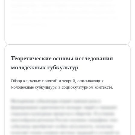
особенностям, а также собраны статистические данные о
молодежи. Это позволит обосновать выбор направлений
исследования и сформировать методологическую базу для
дальнейшей работы.
Теоретические основы исследования
молодежных субкультур
Обзор ключевых понятий и теорий, описывающих
молодежные субкультуры в социокультурном контексте.
Молодежные субкультуры играют важную роль в
формировании идентичности молодых людей и отражают
социально-культурные процессы в обществе. В условиях
многообразия регионов России изучение специфики этих
субкультур приобретает особую актуальность, поскольку
позволяет понять влияние местных традиций и условий на