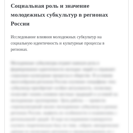
Социальная роль и значение
молодежных субкультур в регионах
России
Исследование влияния молодежных субкультур на
социальную идентичность и культурные процессы в
регионах.
Молодежные субкультуры играют важную роль в
формировании идентичности молодых людей и отражают
социально-культурные процессы в обществе. В условиях
многообразия регионов России изучение специфики этих
субкультур приобретает особую актуальность, поскольку
позволяет понять влияние местных традиций и условий на
молодежные группировки. Цель работы — провести
социокультурный анализ молодежных субкультур в разных
регионах России, выявить их особенности и взаимосвязь с
региональной средой. В ходе исследования планируется
изучить теоретическую базу по теме, собрать эмпирические
данные из нескольких регионов и проанализировать их с