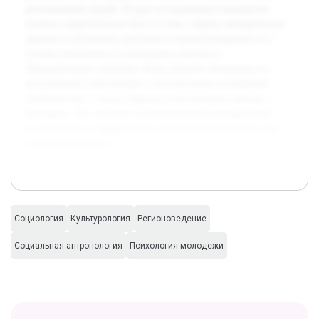
региональной средой. В ходе исследования планируется
изучить теоретическую базу по теме, собрать эмпирические
данные из нескольких регионов и проанализировать их с
учетом социального и культурного контекста.
Предварительно проведен обзор научной литературы по
молодежным субкультурам и региональным культурным
особенностям, а также собраны статистические данные о
молодежи. Это позволит обосновать выбор направлений
исследования и сформировать методологическую базу для
дальнейшей работы.
Социология
Культурология
Регионоведение
Социальная антропология
Психология молодежи