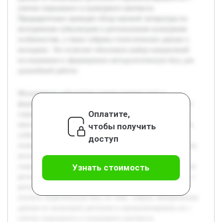
учетом социального и культурного контекста.
Предварительно проведен обзор научной литературы по
молодежным субкультурам и региональным культурным
особенностям, а также собраны статистические данные о
молодежи. Это позволит обосновать выбор направлений
исследования и сформировать методологическую базу для
дальнейшей работы.
Молодежные субкультуры играют важную роль в
формировании идентичности молодых людей и отражают
Оплатите,
социально-культурные процессы в обществе. В условиях
многообразия регионов России изучение специфики этих
чтобы получить
субкультур приобретает особую актуальность, поскольку
доступ
позволяет понять влияние местных традиций и условий на
молодежные группировки. Цель работы — провести
социокультурный анализ молодежных субкультур в разных
Узнать стоимость
регионах России, выявить их особенности и взаимосвязь с
региональной средой. В ходе исследования планируется
изучить теоретическую базу по теме, собрать эмпирические
данные из нескольких регионов и проанализировать их с
учетом социального и культурного контекста.