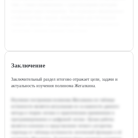
теме, а также ознакомление с существующими методами
построения таких полиномов. Это позволило сформировать
устойчивую базу знаний, необходимую для составления
учебного проекта и для наглядного объяснения материала
читателям с разным уровнем подготовки.
Заключение
Заключительный раздел итогово отражает цели, задачи и
актуальность изучения полинома Жегалкина.
Изучение построения полинома Жегалкина по таблице
истинности является актуальным из-за важности данного
метода в теории логики и практическом применении в
программировании и цифровой логике. Целью работы
является освоение и представление четкого алгоритма
перехода от таблицы истинности логической функции к её