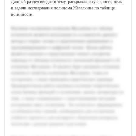
Данный раздел вводит в тему, раскрывая актуальность, цель
и задачи исследования полинома Жегалкина по таблице
истинности.
Изучение построения полинома Жегалкина по таблице
истинности является актуальным из-за важности данного
метода в теории логики и практическом применении в
программировании и цифровой логике. Целью работы
является освоение и представление четкого алгоритма
перехода от таблицы истинности логической функции к её
полиному Жегалкина. В проекте будут раскрыты основные
понятия и свойства полиномов Жегалкина, этапы их
построения, а также приведены практические примеры.
Предварительная работа включала изучение теоретических
основ булевых функций и полиномов, анализ литературы по
теме, а также ознакомление с существующими методами
построения таких полиномов. Это позволило сформировать
устойчивую базу знаний, необходимую для составления
учебного проекта и для наглядного объяснения материала
читателям с разным уровнем подготовки.