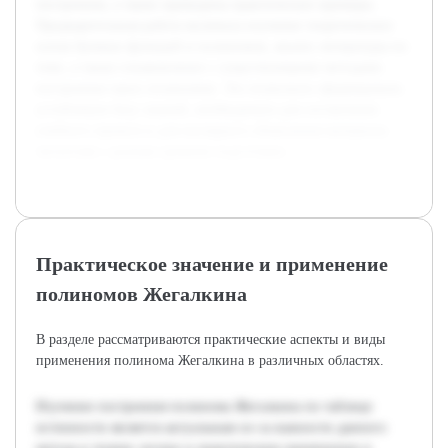
построения, а также приведены практические примеры.
Предварительная работа включала изучение теоретических
основ булевых функций и полиномов, анализ литературы по
теме, а также ознакомление с существующими методами
построения таких полиномов. Это позволило сформировать
устойчивую базу знаний, необходимую для составления
учебного проекта и для наглядного объяснения материала
читателям с разным уровнем подготовки.
Практическое значение и применение
полиномов Жегалкина
В разделе рассматриваются практические аспекты и виды
применения полинома Жегалкина в различных областях.
Изучение построения полинома Жегалкина по таблице
истинности является актуальным из-за важности данного