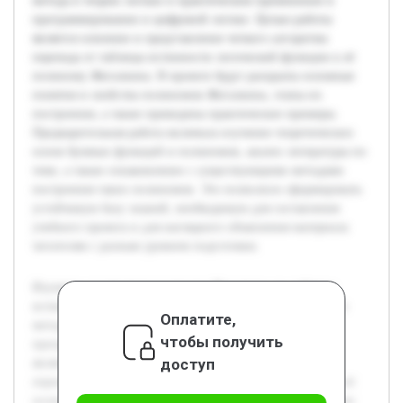
метода в теории логики и практическом применении в
программировании и цифровой логике. Целью работы
является освоение и представление четкого алгоритма
перехода от таблицы истинности логической функции к её
полиному Жегалкина. В проекте будут раскрыты основные
понятия и свойства полиномов Жегалкина, этапы их
построения, а также приведены практические примеры.
Предварительная работа включала изучение теоретических
основ булевых функций и полиномов, анализ литературы по
теме, а также ознакомление с существующими методами
построения таких полиномов. Это позволило сформировать
устойчивую базу знаний, необходимую для составления
учебного проекта и для наглядного объяснения материала
читателям с разным уровнем подготовки.
Изучение построения полинома Жегалкина по таблице
истинности является актуальным из-за важности данного
Оплатите,
метода в теории логики и практическом применении в
чтобы получить
программировании и цифровой логике. Целью работы
доступ
является освоение и представление четкого алгоритма
перехода от таблицы истинности логической функции к её
полиному Жегалкина. В проекте будут раскрыты основные