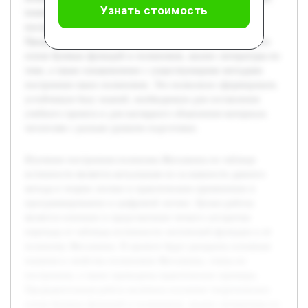
Узнать стоимость
понятия и свойства полиномов Жегалкина, этапы их
построения, а также приведены практические примеры.
Предварительная работа включала изучение теоретических
основ булевых функций и полиномов, анализ литературы по
теме, а также ознакомление с существующими методами
построения таких полиномов. Это позволило сформировать
устойчивую базу знаний, необходимую для составления
учебного проекта и для наглядного объяснения материала
читателям с разным уровнем подготовки.
Изучение построения полинома Жегалкина по таблице
истинности является актуальным из-за важности данного
метода в теории логики и практическом применении в
программировании и цифровой логике. Целью работы
является освоение и представление четкого алгоритма
перехода от таблицы истинности логической функции к её
полиному Жегалкина. В проекте будут раскрыты основные
понятия и свойства полиномов Жегалкина, этапы их
построения, а также приведены практические примеры.
Предварительная работа включала изучение теоретических
основ булевых функций и полиномов, анализ литературы по