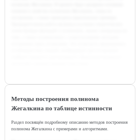
полиному Жегалкина. В проекте будут раскрыты основные
понятия и свойства полиномов Жегалкина, этапы их
построения, а также приведены практические примеры.
Предварительная работа включала изучение теоретических
основ булевых функций и полиномов, анализ литературы по
теме, а также ознакомление с существующими методами
построения таких полиномов. Это позволило сформировать
устойчивую базу знаний, необходимую для составления
учебного проекта и для наглядного объяснения материала
читателям с разным уровнем подготовки.
Методы построения полинома
Жегалкина по таблице истинности
Раздел посвящён подробному описанию методов построения
полинома Жегалкина с примерами и алгоритмами.