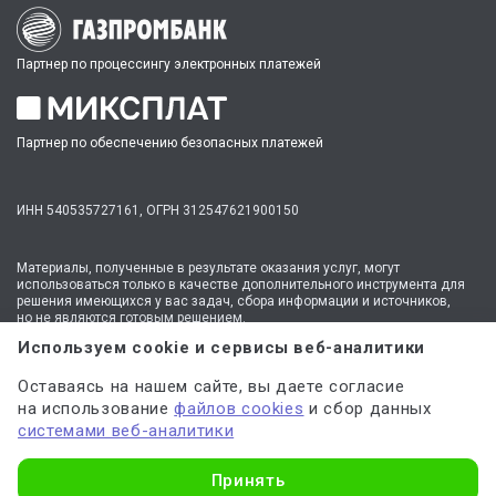
Партнер по процессингу электронных платежей
Партнер по обеспечению безопасных платежей
ИНН 540535727161,
ОГРН 312547621900150
Материалы, полученные в результате оказания услуг, могут
использоваться только в качестве дополнительного инструмента для
решения имеющихся у вас задач, сбора информации и источников,
но не являются готовым решением.
* №1 на рынке консультационных услуг для студентов по количеству
Используем cookie и сервисы веб-аналитики
стационарных офисов-филиалов в 14 городах России (от Иркутска до
Москвы,
полный перечень филиалов
). Зона обслуживания онлайн —
Оставаясь на нашем сайте, вы даете согласие
вся Россия.
на использование
файлов cookies
и сбор данных
Мы
используем файлы cookie
и
сервисы веб-аналитики
системами веб-аналитики
для персонализации сервисов и повышения удобства пользования
сайтом. Если вы не согласны на их использование, поменяйте
настройки браузера.
Узнать стоимость
Принять