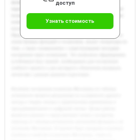
доступ
является освоение и представление четкого алгоритма
перехода от таблицы истинности логической функции к её
полиному Жегалкина. В проекте будут раскрыты основные
Узнать стоимость
понятия и свойства полиномов Жегалкина, этапы их
построения, а также приведены практические примеры.
Предварительная работа включала изучение теоретических
основ булевых функций и полиномов, анализ литературы по
теме, а также ознакомление с существующими методами
построения таких полиномов. Это позволило сформировать
устойчивую базу знаний, необходимую для составления
учебного проекта и для наглядного объяснения материала
читателям с разным уровнем подготовки.
Изучение построения полинома Жегалкина по таблице
истинности является актуальным из-за важности данного
метода в теории логики и практическом применении в
программировании и цифровой логике. Целью работы
является освоение и представление четкого алгоритма
перехода от таблицы истинности логической функции к её
полиному Жегалкина. В проекте будут раскрыты основные
понятия и свойства полиномов Жегалкина, этапы их