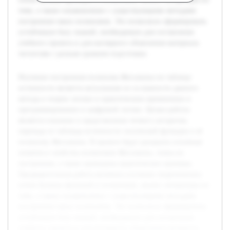
теме, а также ознакомление с существующими методами
построения таких полиномов. Это позволило сформировать
устойчивую базу знаний, необходимую для составления
учебного проекта и для наглядного объяснения материала
читателям с разным уровнем подготовки.
Изучение построения полинома Жегалкина по таблице
истинности является актуальным из-за важности данного
метода в теории логики и практическом применении в
программировании и цифровой логике. Целью работы
является освоение и представление четкого алгоритма
перехода от таблицы истинности логической функции к её
полиному Жегалкина. В проекте будут раскрыты основные
понятия и свойства полиномов Жегалкина, этапы их
построения, а также приведены практические примеры.
Предварительная работа включала изучение теоретических
основ булевых функций и полиномов, анализ литературы по
теме, а также ознакомление с существующими методами
построения таких полиномов. Это позволило сформировать
устойчивую базу знаний, необходимую для составления
учебного проекта и для наглядного объяснения материала