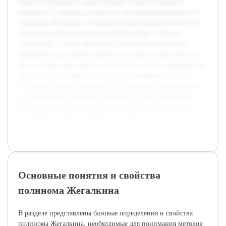
является освоение и представление четкого алгоритма
перехода от таблицы истинности логической функции к её
полиному Жегалкина. В проекте будут раскрыты основные
понятия и свойства полиномов Жегалкина, этапы их
построения, а также приведены практические примеры.
Предварительная работа включала изучение теоретических
основ булевых функций и полиномов, анализ литературы по
теме, а также ознакомление с существующими методами
построения таких полиномов. Это позволило сформировать
устойчивую базу знаний, необходимую для составления
учебного проекта и для наглядного объяснения материала
читателям с разным уровнем подготовки.
Основные понятия и свойства
полинома Жегалкина
В разделе представлены базовые определения и свойства
полинома Жегалкина, необходимые для понимания методов