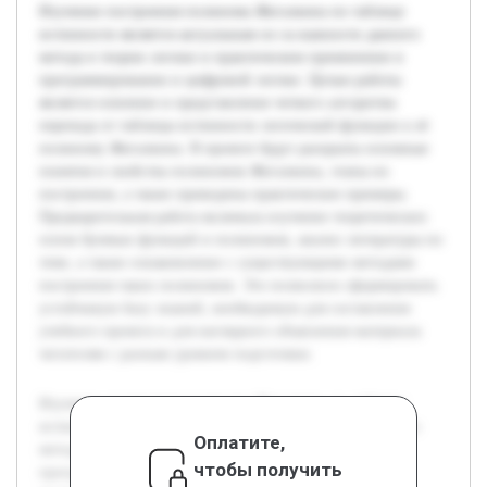
Изучение построения полинома Жегалкина по таблице
истинности является актуальным из-за важности данного
метода в теории логики и практическом применении в
программировании и цифровой логике. Целью работы
является освоение и представление четкого алгоритма
перехода от таблицы истинности логической функции к её
полиному Жегалкина. В проекте будут раскрыты основные
понятия и свойства полиномов Жегалкина, этапы их
построения, а также приведены практические примеры.
Предварительная работа включала изучение теоретических
основ булевых функций и полиномов, анализ литературы по
теме, а также ознакомление с существующими методами
построения таких полиномов. Это позволило сформировать
устойчивую базу знаний, необходимую для составления
учебного проекта и для наглядного объяснения материала
читателям с разным уровнем подготовки.
Изучение построения полинома Жегалкина по таблице
истинности является актуальным из-за важности данного
Оплатите,
метода в теории логики и практическом применении в
чтобы получить
программировании и цифровой логике. Целью работы