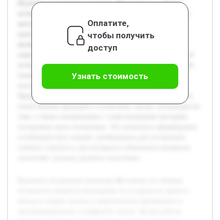
Изучение построения полинома Жегалкина по таблице
истинности является актуальным из-за важности данного
Оплатите,
метода в теории логики и практическом применении в
чтобы получить
программировании и цифровой логике. Целью работы
является освоение и представление четкого алгоритма
доступ
перехода от таблицы истинности логической функции к её
полиному Жегалкина. В проекте будут раскрыты основные
Узнать стоимость
понятия и свойства полиномов Жегалкина, этапы их
построения, а также приведены практические примеры.
Предварительная работа включала изучение теоретических
основ булевых функций и полиномов, анализ литературы по
теме, а также ознакомление с существующими методами
построения таких полиномов. Это позволило сформировать
устойчивую базу знаний, необходимую для составления
учебного проекта и для наглядного объяснения материала
читателям с разным уровнем подготовки.
Изучение построения полинома Жегалкина по таблице
истинности является актуальным из-за важности данного
метода в теории логики и практическом применении в
программировании и цифровой логике. Целью работы