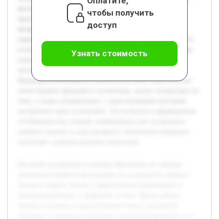
Оплатите,
метода в теории логики и практическом применении в
чтобы получить
программировании и цифровой логике. Целью работы
доступ
является освоение и представление четкого алгоритма
перехода от таблицы истинности логической функции к её
полиному Жегалкина. В проекте будут раскрыты основные
Узнать стоимость
понятия и свойства полиномов Жегалкина, этапы их
построения, а также приведены практические примеры.
Предварительная работа включала изучение теоретических
основ булевых функций и полиномов, анализ литературы по
теме, а также ознакомление с существующими методами
построения таких полиномов. Это позволило сформировать
устойчивую базу знаний, необходимую для составления
учебного проекта и для наглядного объяснения материала
читателям с разным уровнем подготовки.
Изучение построения полинома Жегалкина по таблице
истинности является актуальным из-за важности данного
метода в теории логики и практическом применении в
программировании и цифровой логике. Целью работы
является освоение и представление четкого алгоритма
перехода от таблицы истинности логической функции к её