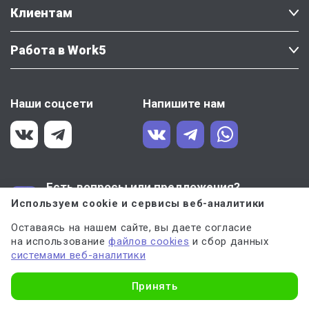
Клиентам
Работа в Work5
Наши соцсети
Напишите нам
Есть вопросы или предложения?
Используем cookie и сервисы веб-аналитики
Напишите
Крестине Мерзляковой
— директору по качеству Work5
Оставаясь на нашем сайте, вы даете согласие
на использование
файлов cookies
и сбор данных
системами веб-аналитики
Политика конфиденциальности
Пользовательское соглашение
Узнать стоимость
Принять
8 (800) 100-55-31