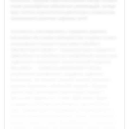
психологов. Данными подготовительными шагами заложена
основа для разработки комплексных рекомендаций, которые
будут полезны педагогическим работникам и специалистам,
занимающимся развитием одаренных детей.
Актуальность темы выявления и поддержки одаренных
школьников обусловлена необходимостью создавать условия
для раскрытия потенциала талантливых учеников в
образовательном процессе. Современная школа нуждается в
эффективных инструментах для своевременной диагностики
одаренности и организации соответствующей поддержки.
Цель работы — разработать рекомендации и методы,
направленные на выявление и поддержку одаренных
школьников, что позволит повысить качество обучения и
развитие творческих способностей учащихся. В рамках
проекта будут рассмотрены существующие подходы к
диагностике одаренности, а также эффективные формы
поддержки талантливых школьников в образовательной
среде. Предварительно была проведена обзорная работа по
научной и методической литературе, анализ существующих
практик в школах, а также сбор информации от педагогов и
психологов. Данными подготовительными шагами заложена