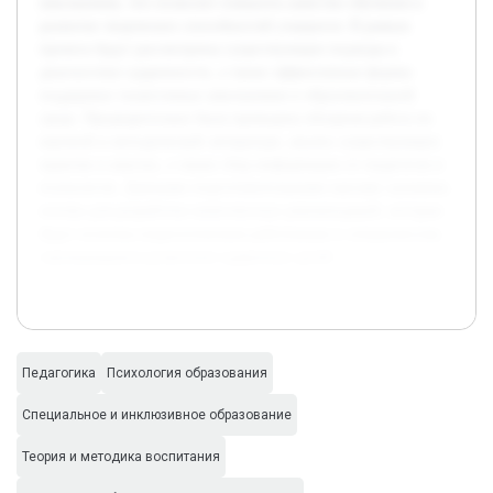
школьников, что позволит повысить качество обучения и
развитие творческих способностей учащихся. В рамках
проекта будут рассмотрены существующие подходы к
диагностике одаренности, а также эффективные формы
поддержки талантливых школьников в образовательной
среде. Предварительно была проведена обзорная работа по
научной и методической литературе, анализ существующих
практик в школах, а также сбор информации от педагогов и
психологов. Данными подготовительными шагами заложена
основа для разработки комплексных рекомендаций, которые
будут полезны педагогическим работникам и специалистам,
занимающимся развитием одаренных детей.
Педагогика
Психология образования
Специальное и инклюзивное образование
Теория и методика воспитания