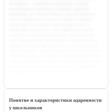
Цель работы — разработать рекомендации и методы,
направленные на выявление и поддержку одаренных
школьников, что позволит повысить качество обучения и
развитие творческих способностей учащихся. В рамках
проекта будут рассмотрены существующие подходы к
диагностике одаренности, а также эффективные формы
поддержки талантливых школьников в образовательной
среде. Предварительно была проведена обзорная работа по
научной и методической литературе, анализ существующих
практик в школах, а также сбор информации от педагогов и
психологов. Данными подготовительными шагами заложена
основа для разработки комплексных рекомендаций, которые
будут полезны педагогическим работникам и специалистам,
занимающимся развитием одаренных детей.
Понятие и характеристики одаренности
у школьников