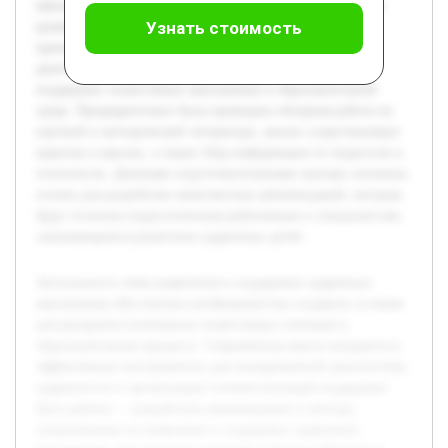
школьников, что позволит повысить качество обучения и
Узнать стоимость
развитие творческих способностей учащихся. В рамках
проекта будут рассмотрены существующие подходы к
диагностике одаренности, а также эффективные формы
поддержки талантливых школьников в образовательной
среде. Предварительно была проведена обзорная работа по
научной и методической литературе, анализ существующих
практик в школах, а также сбор информации от педагогов и
психологов. Данными подготовительными шагами заложена
основа для разработки комплексных рекомендаций, которые
будут полезны педагогическим работникам и специалистам,
занимающимся развитием одаренных детей.
Актуальность темы выявления и поддержки одаренных
школьников обусловлена необходимостью создавать условия
для раскрытия потенциала талантливых учеников в
образовательном процессе. Современная школа нуждается в
эффективных инструментах для своевременной диагностики
одаренности и организации соответствующей поддержки.
Цель работы — разработать рекомендации и методы,
направленные на выявление и поддержку одаренных