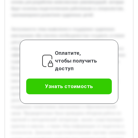
основа для разработки комплексных рекомендаций, которые
будут полезны педагогическим работникам и специалистам,
занимающимся развитием одаренных детей.
Актуальность темы выявления и поддержки одаренных
школьников обусловлена необходимостью создавать условия
для раскрытия потенциала талантливых учеников в
образовательном процессе. Современная школа нуждается в
Оплатите,
эффективных инструментах для своевременной диагностики
чтобы получить
одаренности и организации соответствующей поддержки.
доступ
Цель работы — разработать рекомендации и методы,
направленные на выявление и поддержку одаренных
школьников, что позволит повысить качество обучения и
Узнать стоимость
развитие творческих способностей учащихся. В рамках
проекта будут рассмотрены существующие подходы к
диагностике одаренности, а также эффективные формы
поддержки талантливых школьников в образовательной
среде. Предварительно была проведена обзорная работа по
научной и методической литературе, анализ существующих
практик в школах, а также сбор информации от педагогов и
психологов. Данными подготовительными шагами заложена