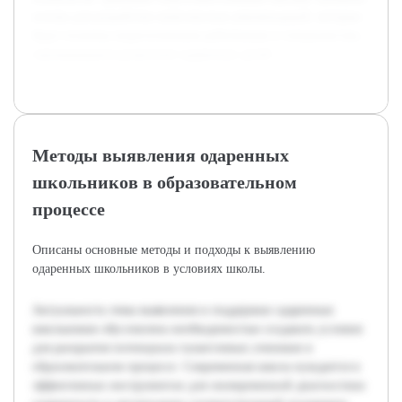
основа для разработки комплексных рекомендаций, которые
будут полезны педагогическим работникам и специалистам,
занимающимся развитием одаренных детей.
Методы выявления одаренных
школьников в образовательном
процессе
Описаны основные методы и подходы к выявлению
одаренных школьников в условиях школы.
Актуальность темы выявления и поддержки одаренных
школьников обусловлена необходимостью создавать условия
для раскрытия потенциала талантливых учеников в
образовательном процессе. Современная школа нуждается в
эффективных инструментах для своевременной диагностики