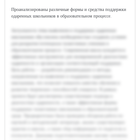
Проанализированы различные формы и средства поддержки
одаренных школьников в образовательном процессе.
Актуальность темы выявления и поддержки одаренных
школьников обусловлена необходимостью создавать условия
для раскрытия потенциала талантливых учеников в
образовательном процессе. Современная школа нуждается в
эффективных инструментах для своевременной диагностики
одаренности и организации соответствующей поддержки.
Цель работы — разработать рекомендации и методы,
направленные на выявление и поддержку одаренных
школьников, что позволит повысить качество обучения и
развитие творческих способностей учащихся. В рамках
проекта будут рассмотрены существующие подходы к
диагностике одаренности, а также эффективные формы
поддержки талантливых школьников в образовательной
среде. Предварительно была проведена обзорная работа по
научной и методической литературе, анализ существующих
практик в школах, а также сбор информации от педагогов и
психологов. Данными подготовительными шагами заложена