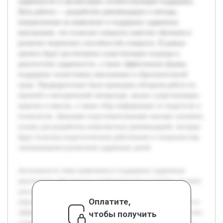
одаренности и организации соответствующей поддержки.
Цель работы — разработать рекомендации и методы,
направленные на выявление и поддержку одаренных
школьников, что позволит повысить качество обучения и
развитие творческих способностей учащихся. В рамках
проекта будут рассмотрены существующие подходы к
диагностике одаренности, а также эффективные формы
поддержки талантливых школьников в образовательной
среде. Предварительно была проведена обзорная работа по
научной и методической литературе, анализ существующих
практик в школах, а также сбор информации от педагогов и
психологов. Данными подготовительными шагами заложена
основа для разработки комплексных рекомендаций, которые
будут полезны педагогическим работникам и специалистам,
занимающимся развитием одаренных детей.
Актуальность темы выявления и поддержки одаренных
школьников обусловлена необходимостью создавать условия
для раскрытия потенциала талантливых учеников в
Оплатите,
образовательном процессе. Современная школа нуждается в
эффективных инструментах для своевременной диагностики
чтобы получить
одаренности и организации соответствующей поддержки.