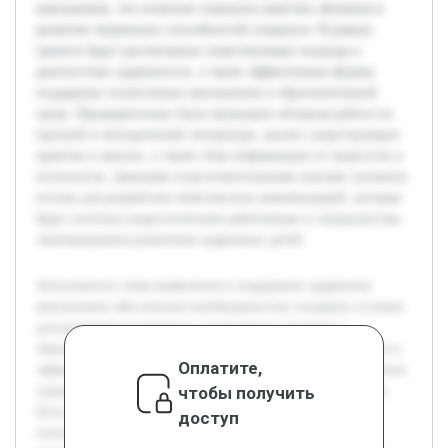
школьников, что позволит повысить качество обучения и
развитие творческих способностей учащихся. В рамках
проекта будут рассмотрены существующие подходы к
диагностике одаренности, а также эффективные формы
поддержки талантливых школьников в образовательной
среде. Предварительно была проведена обзорная работа по
научной и методической литературе, анализ существующих
практик в школах, а также сбор информации от педагогов и
психологов. Данными подготовительными шагами заложена
основа для разработки комплексных рекомендаций, которые
будут полезны педагогическим работникам и специалистам,
занимающимся развитием одаренных детей.
Актуальность темы выявления и поддержки одаренных
школьников обусловлена необходимостью создавать условия
для раскрытия потенциала талантливых учеников в
образовательном процессе. Современная школа нуждается в
Оплатите,
эффективных инструментах для своевременной диагностики
чтобы получить
одаренности и организации соответствующей поддержки.
Цель работы — разработать рекомендации и методы,
доступ
направленные на выявление и поддержку одаренных