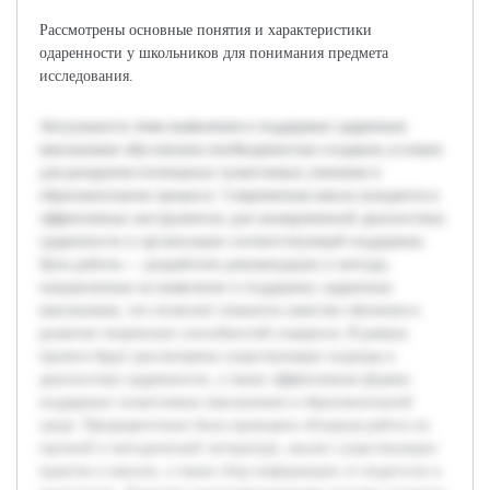
Рассмотрены основные понятия и характеристики
одаренности у школьников для понимания предмета
исследования.
Актуальность темы выявления и поддержки одаренных
школьников обусловлена необходимостью создавать условия
для раскрытия потенциала талантливых учеников в
образовательном процессе. Современная школа нуждается в
эффективных инструментах для своевременной диагностики
одаренности и организации соответствующей поддержки.
Цель работы — разработать рекомендации и методы,
направленные на выявление и поддержку одаренных
школьников, что позволит повысить качество обучения и
развитие творческих способностей учащихся. В рамках
проекта будут рассмотрены существующие подходы к
диагностике одаренности, а также эффективные формы
поддержки талантливых школьников в образовательной
среде. Предварительно была проведена обзорная работа по
научной и методической литературе, анализ существующих
практик в школах, а также сбор информации от педагогов и