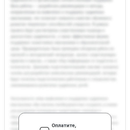
Цель работы — разработать рекомендации и методы,
направленные на выявление и поддержку одаренных
школьников, что позволит повысить качество обучения и
развитие творческих способностей учащихся. В рамках
проекта будут рассмотрены существующие подходы к
диагностике одаренности, а также эффективные формы
поддержки талантливых школьников в образовательной
среде. Предварительно была проведена обзорная работа по
научной и методической литературе, анализ существующих
практик в школах, а также сбор информации от педагогов и
психологов. Данными подготовительными шагами заложена
основа для разработки комплексных рекомендаций, которые
будут полезны педагогическим работникам и специалистам,
занимающимся развитием одаренных детей.
Актуальность темы выявления и поддержки одаренных
школьников обусловлена необходимостью создавать условия
для раскрытия потенциала талантливых учеников в
образовательном процессе. Современная школа нуждается в
эффективных инструментах для своевременной диагностики
Оплатите,
одаренности и организации соответствующей поддержки.