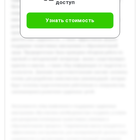
доступ
Цель работы — разработать рекомендации и методы,
направленные на выявление и поддержку одаренных
школьников, что позволит повысить качество обучения и
Узнать стоимость
развитие творческих способностей учащихся. В рамках
проекта будут рассмотрены существующие подходы к
диагностике одаренности, а также эффективные формы
поддержки талантливых школьников в образовательной
среде. Предварительно была проведена обзорная работа по
научной и методической литературе, анализ существующих
практик в школах, а также сбор информации от педагогов и
психологов. Данными подготовительными шагами заложена
основа для разработки комплексных рекомендаций, которые
будут полезны педагогическим работникам и специалистам,
занимающимся развитием одаренных детей.
Актуальность темы выявления и поддержки одаренных
школьников обусловлена необходимостью создавать условия
для раскрытия потенциала талантливых учеников в
образовательном процессе. Современная школа нуждается в
эффективных инструментах для своевременной диагностики
одаренности и организации соответствующей поддержки.