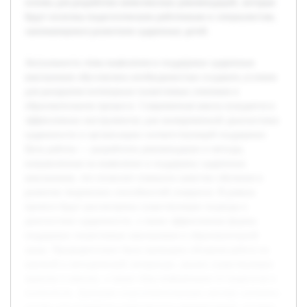
основа для разработки комплексных рекомендаций, которые
будут полезны педагогическим работникам и специалистам,
занимающимся развитием одаренных детей.
Актуальность темы выявления и поддержки одаренных
школьников обусловлена необходимостью создавать условия
для раскрытия потенциала талантливых учеников в
образовательном процессе. Современная школа нуждается в
эффективных инструментах для своевременной диагностики
одаренности и организации соответствующей поддержки.
Цель работы — разработать рекомендации и методы,
направленные на выявление и поддержку одаренных
школьников, что позволит повысить качество обучения и
развитие творческих способностей учащихся. В рамках
проекта будут рассмотрены существующие подходы к
диагностике одаренности, а также эффективные формы
поддержки талантливых школьников в образовательной
среде. Предварительно была проведена обзорная работа по
научной и методической литературе, анализ существующих
практик в школах, а также сбор информации от педагогов и
психологов. Данными подготовительными шагами заложена