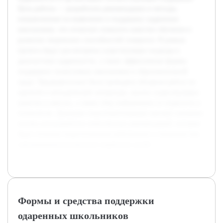
Цель работы — разработать рекомендации и методы,
направленные на выявление и поддержку одаренных
школьников, что позволит повысить качество обучения и
развитие творческих способностей учащихся. В рамках
проекта будут рассмотрены существующие подходы к
диагностике одаренности, а также эффективные формы
поддержки талантливых школьников в образовательной
среде. Предварительно была проведена обзорная работа по
научной и методической литературе, анализ существующих
практик в школах, а также сбор информации от педагогов и
психологов. Данными подготовительными шагами заложена
основа для разработки комплексных рекомендаций, которые
будут полезны педагогическим работникам и специалистам,
занимающимся развитием одаренных детей.
Формы и средства поддержки
одаренных школьников