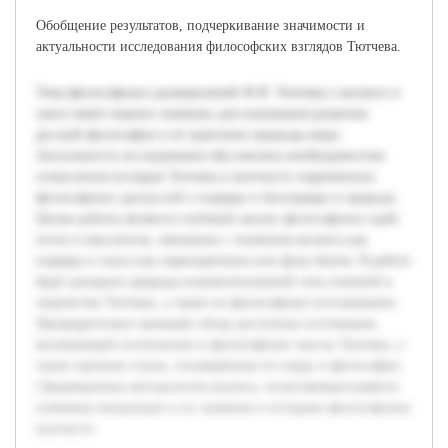
Обобщение результатов, подчеркивание значимости и
актуальности исследования философских взглядов Тютчева.
Тема философских размышлений Ф.И. Тютчева о космосе и
хаосе имеет важное значение для понимания развития
русской философии и её трактовок природы мира.
Актуальность исследования обусловлена необходимостью
осмысления взглядов Тютчева в контексте современных
философских дискуссий о порядке и беспорядке в природе.
Целью работы является глубокий анализ философских идей
поэта и мыслителя, связанных с понятием космоса как
порядка и хаоса как первопричины или фона бытия. В работе
будет раскрыта природа взаимоотношений этих понятий в
творчестве Тютчева, а также их философское истолкование.
Предварительно проведён обзор доступных источников,
включающий поэтические и философские тексты Тютчева, а
также научные статьи, посвящённые его миру и философии.
Сформирована методология анализа, позволяющая выявить
ключевые концепции и их значение в историко-философском
контексте.