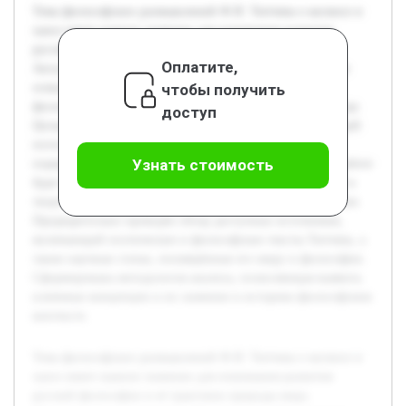
Тема философских размышлений Ф.И. Тютчева о космосе и
хаосе имеет важное значение для понимания развития
русской философии и её трактовок природы мира.
Оплатите,
Актуальность исследования обусловлена необходимостью
чтобы получить
осмысления взглядов Тютчева в контексте современных
философских дискуссий о порядке и беспорядке в природе.
доступ
Целью работы является глубокий анализ философских идей
поэта и мыслителя, связанных с понятием космоса как
Узнать стоимость
порядка и хаоса как первопричины или фона бытия. В работе
будет раскрыта природа взаимоотношений этих понятий в
творчестве Тютчева, а также их философское истолкование.
Предварительно проведён обзор доступных источников,
включающий поэтические и философские тексты Тютчева, а
также научные статьи, посвящённые его миру и философии.
Сформирована методология анализа, позволяющая выявить
ключевые концепции и их значение в историко-философском
контексте.
Тема философских размышлений Ф.И. Тютчева о космосе и
хаосе имеет важное значение для понимания развития
русской философии и её трактовок природы мира.