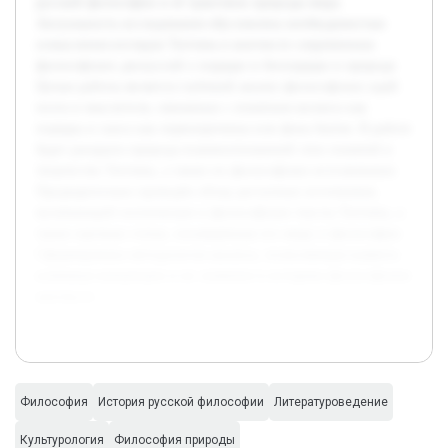
русской философии и её трактовок природы мира.
Актуальность исследования обусловлена необходимостью
осмысления взглядов Тютчева в контексте современных
философских дискуссий о порядке и беспорядке в природе.
Целью работы является глубокий анализ философских идей
поэта и мыслителя, связанных с понятием космоса как
порядка и хаоса как первопричины или фона бытия. В работе
будет раскрыта природа взаимоотношений этих понятий в
творчестве Тютчева, а также их философское истолкование.
Предварительно проведён обзор доступных источников,
включающий поэтические и философские тексты Тютчева, а
также научные статьи, посвящённые его миру и философии.
Сформирована методология анализа, позволяющая выявить
ключевые концепции и их значение в историко-философском
контексте.
Философия
История русской философии
Литературоведение
Культурология
Философия природы