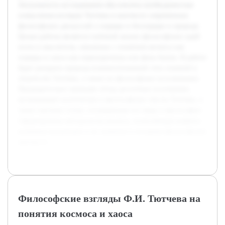
Актуальность исследования обусловлена необходимостью
осмысления взглядов Тютчева в контексте современных
философских дискуссий о порядке и беспорядке в природе.
Целью работы является глубокий анализ философских идей
поэта и мыслителя, связанных с понятием космоса как
порядка и хаоса как первопричины или фона бытия. В работе
будет раскрыта природа взаимоотношений этих понятий в
творчестве Тютчева, а также их философское истолкование.
Предварительно проведён обзор доступных источников,
включающий поэтические и философские тексты Тютчева, а
также научные статьи, посвящённые его миру и философии.
Сформирована методология анализа, позволяющая выявить
ключевые концепции и их значение в историко-философском
контексте.
Философские взгляды Ф.И. Тютчева на
понятия космоса и хаоса