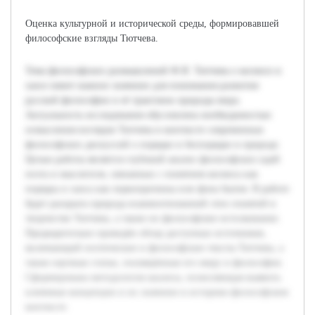
Оценка культурной и исторической среды, формировавшей
философские взгляды Тютчева.
Тема философских размышлений Ф.И. Тютчева о космосе и
хаосе имеет важное значение для понимания развития
русской философии и её трактовок природы мира.
Актуальность исследования обусловлена необходимостью
осмысления взглядов Тютчева в контексте современных
философских дискуссий о порядке и беспорядке в природе.
Целью работы является глубокий анализ философских идей
поэта и мыслителя, связанных с понятием космоса как
порядка и хаоса как первопричины или фона бытия. В работе
будет раскрыта природа взаимоотношений этих понятий в
творчестве Тютчева, а также их философское истолкование.
Предварительно проведён обзор доступных источников,
включающий поэтические и философские тексты Тютчева, а
также научные статьи, посвящённые его миру и философии.
Сформирована методология анализа, позволяющая выявить
ключевые концепции и их значение в историко-философском
контексте.