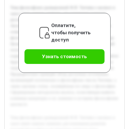
Тема философских размышлений Ф.И. Тютчева о космосе и
хаосе имеет важное значение для понимания развития
русской философии и её трактовок природы мира.
Оплатите,
Актуальность исследования обусловлена необходимостью
чтобы получить
осмысления взглядов Тютчева в контексте современных
философских дискуссий о порядке и беспорядке в природе.
доступ
Целью работы является глубокий анализ философских идей
поэта и мыслителя, связанных с понятием космоса как
Узнать стоимость
порядка и хаоса как первопричины или фона бытия. В работе
будет раскрыта природа взаимоотношений этих понятий в
творчестве Тютчева, а также их философское истолкование.
Предварительно проведён обзор доступных источников,
включающий поэтические и философские тексты Тютчева, а
также научные статьи, посвящённые его миру и философии.
Сформирована методология анализа, позволяющая выявить
ключевые концепции и их значение в историко-философском
контексте.
Тема философских размышлений Ф.И. Тютчева о космосе и
хаосе имеет важное значение для понимания развития