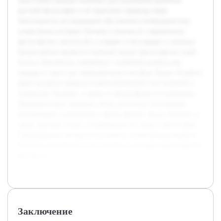
хаосе имеет важное значение для понимания развития
русской философии и её трактовок природы мира.
Актуальность исследования обусловлена необходимостью
осмысления взглядов Тютчева в контексте современных
философских дискуссий о порядке и беспорядке в природе.
Целью работы является глубокий анализ философских идей
поэта и мыслителя, связанных с понятием космоса как
порядка и хаоса как первопричины или фона бытия. В работе
будет раскрыта природа взаимоотношений этих понятий в
творчестве Тютчева, а также их философское истолкование.
Предварительно проведён обзор доступных источников,
включающий поэтические и философские тексты Тютчева, а
также научные статьи, посвящённые его миру и философии.
Сформирована методология анализа, позволяющая выявить
ключевые концепции и их значение в историко-философском
контексте.
Заключение