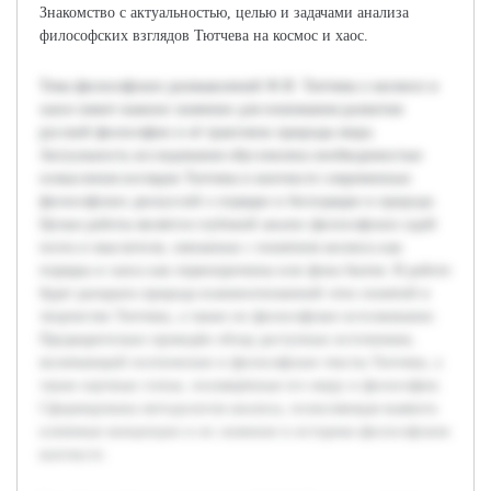
Знакомство с актуальностью, целью и задачами анализа
философских взглядов Тютчева на космос и хаос.
Тема философских размышлений Ф.И. Тютчева о космосе и
хаосе имеет важное значение для понимания развития
русской философии и её трактовок природы мира.
Актуальность исследования обусловлена необходимостью
осмысления взглядов Тютчева в контексте современных
философских дискуссий о порядке и беспорядке в природе.
Целью работы является глубокий анализ философских идей
поэта и мыслителя, связанных с понятием космоса как
порядка и хаоса как первопричины или фона бытия. В работе
будет раскрыта природа взаимоотношений этих понятий в
творчестве Тютчева, а также их философское истолкование.
Предварительно проведён обзор доступных источников,
включающий поэтические и философские тексты Тютчева, а
также научные статьи, посвящённые его миру и философии.
Сформирована методология анализа, позволяющая выявить
ключевые концепции и их значение в историко-философском
контексте.