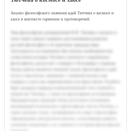
Анализ философского значения идей Тютчева о космосе и
хаосе в контексте гармонии и противоречий.
Тема философских размышлений Ф.И. Тютчева о космосе и
хаосе имеет важное значение для понимания развития
русской философии и её трактовок природы мира.
Актуальность исследования обусловлена необходимостью
осмысления взглядов Тютчева в контексте современных
философских дискуссий о порядке и беспорядке в природе.
Целью работы является глубокий анализ философских идей
поэта и мыслителя, связанных с понятием космоса как
порядка и хаоса как первопричины или фона бытия. В работе
будет раскрыта природа взаимоотношений этих понятий в
творчестве Тютчева, а также их философское истолкование.
Предварительно проведён обзор доступных источников,
включающий поэтические и философские тексты Тютчева, а
также научные статьи, посвящённые его миру и философии.
Сформирована методология анализа, позволяющая выявить
ключевые концепции и их значение в историко-философском
контексте.