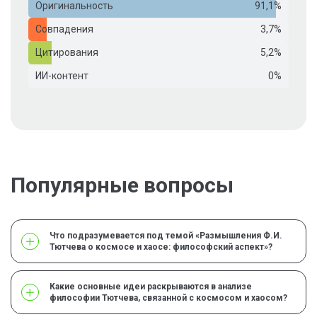
Оригинальность
91,1%
Совпадения
3,7%
Цитирования
5,2%
ИИ-контент
0%
Популярные вопросы
Что подразумевается под темой «Размышления Ф.И.
Тютчева о космосе и хаосе: философский аспект»?
Какие основные идеи раскрываются в анализе
философии Тютчева, связанной с космосом и хаосом?