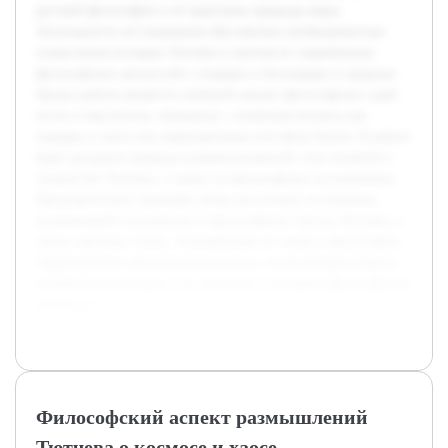
русской философии и её трактовок природы мира.
Актуальность исследования обусловлена необходимостью
осмысления взглядов Тютчева в контексте современных
философских дискуссий о порядке и беспорядке в природе.
Целью работы является глубокий анализ философских идей
поэта и мыслителя, связанных с понятием космоса как
порядка и хаоса как первопричины или фона бытия. В работе
будет раскрыта природа взаимоотношений этих понятий в
творчестве Тютчева, а также их философское истолкование.
Предварительно проведён обзор доступных источников,
включающий поэтические и философские тексты Тютчева, а
также научные статьи, посвящённые его миру и философии.
Сформирована методология анализа, позволяющая выявить
ключевые концепции и их значение в историко-философском
контексте.
Философский аспект размышлений
Тютчева о космосе и хаосе