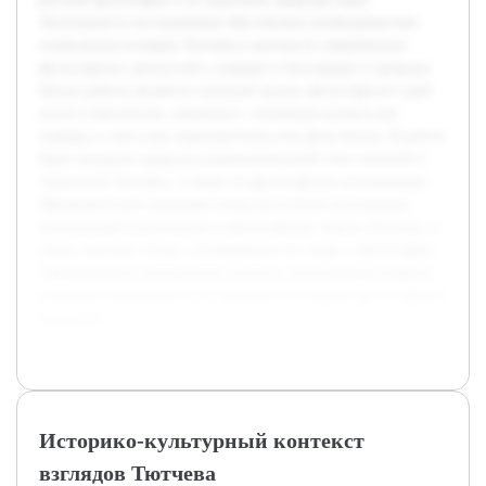
Актуальность исследования обусловлена необходимостью
осмысления взглядов Тютчева в контексте современных
философских дискуссий о порядке и беспорядке в природе.
Целью работы является глубокий анализ философских идей
поэта и мыслителя, связанных с понятием космоса как
порядка и хаоса как первопричины или фона бытия. В работе
будет раскрыта природа взаимоотношений этих понятий в
творчестве Тютчева, а также их философское истолкование.
Предварительно проведён обзор доступных источников,
включающий поэтические и философские тексты Тютчева, а
также научные статьи, посвящённые его миру и философии.
Сформирована методология анализа, позволяющая выявить
ключевые концепции и их значение в историко-философском
контексте.
Историко-культурный контекст
взглядов Тютчева