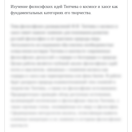
Изучение философских идей Тютчева о космосе и хаосе как
фундаментальных категориях его творчества.
Тема философских размышлений Ф.И. Тютчева о космосе и
хаосе имеет важное значение для понимания развития
русской философии и её трактовок природы мира.
Актуальность исследования обусловлена необходимостью
осмысления взглядов Тютчева в контексте современных
философских дискуссий о порядке и беспорядке в природе.
Целью работы является глубокий анализ философских идей
поэта и мыслителя, связанных с понятием космоса как
порядка и хаоса как первопричины или фона бытия. В работе
будет раскрыта природа взаимоотношений этих понятий в
творчестве Тютчева, а также их философское истолкование.
Предварительно проведён обзор доступных источников,
включающий поэтические и философские тексты Тютчева, а
также научные статьи, посвящённые его миру и философии.
Сформирована методология анализа, позволяющая выявить
ключевые концепции и их значение в историко-философском
контексте.