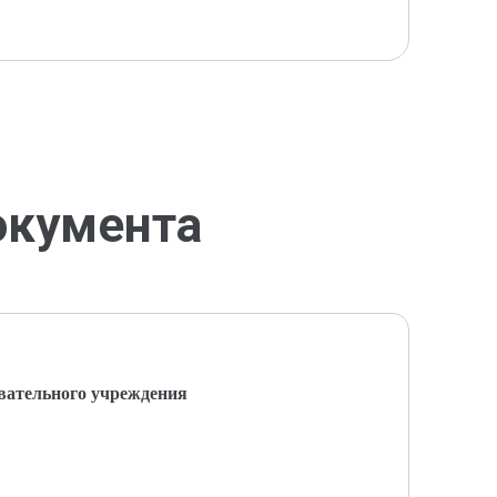
окумента
вательного учреждения