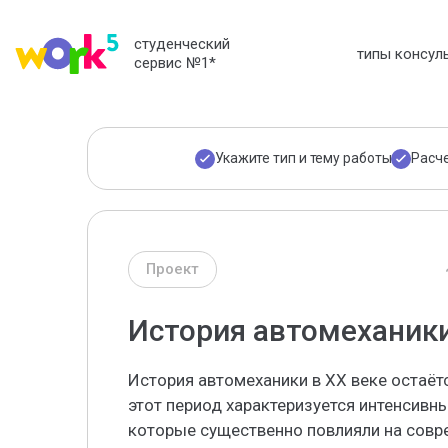
студенческий
типы консул
сервис №1
*
Укажите тип и тему работы
Расч
Проект
История автомеханики
История автомеханики в XX веке остаёт
этот период характеризуется интенсивны
которые существенно повлияли на сов