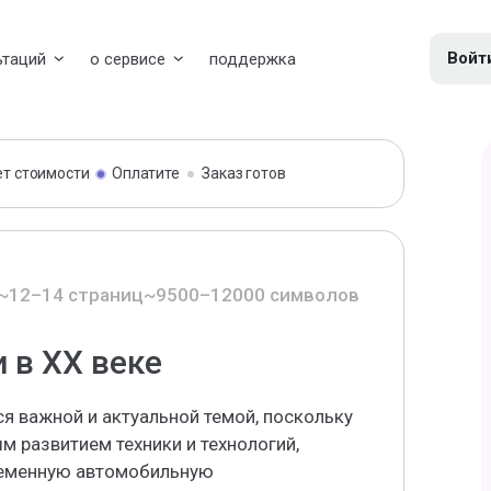
Войт
ьтаций
о сервисе
поддержка
ет стоимости
Оплатите
Заказ готов
~12–14 страниц
~9500–12000 символов
 в XX веке
ся важной и актуальной темой, поскольку
м развитием техники и технологий,
ременную автомобильную