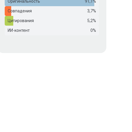
Оригинальность
91,1%
Совпадения
3,7%
Цитирования
5,2%
ИИ-контент
0%