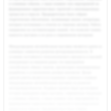
и ключевые события, а также влияние этих мероприятий на
формирование маркетинговых стратегий и инновационных
процессов в отрасли. Предварительно было собрано
теоретическое обеспечение, включающее анализ литературы,
интернет-источников и отчетов по тематике автошоу. Работа
направлена на систематизацию знаний, что позволит понять
важность выставок и их роль в современном автопроме.
Международные автомобильные выставки являются одним из
ключевых элементов развития автопромышленности. В
условиях постоянного технологического прогресса и высокой
конкуренции на мировом рынке эти мероприятия
способствуют обмену опытом, презентации инновационных
разработок и установлению деловых контактов. Целью
данной работы является исследование значения и влияния
международных автомобильных выставок на развитие
автопромышленности. В рамках проекта будет рассмотрена
история проведения таких выставок, современные тенденции
и ключевые события, а также влияние этих мероприятий на
формирование маркетинговых стратегий и инновационных
процессов в отрасли. Предварительно было собрано