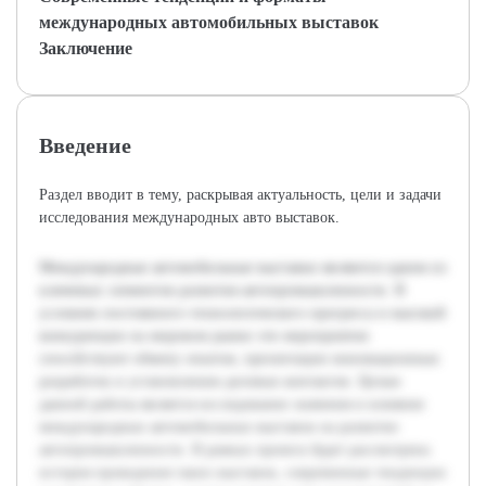
международных автомобильных выставок
Заключение
Введение
Раздел вводит в тему, раскрывая актуальность, цели и задачи
исследования международных авто выставок.
Международные автомобильные выставки являются одним из
ключевых элементов развития автопромышленности. В
условиях постоянного технологического прогресса и высокой
конкуренции на мировом рынке эти мероприятия
способствуют обмену опытом, презентации инновационных
разработок и установлению деловых контактов. Целью
данной работы является исследование значения и влияния
международных автомобильных выставок на развитие
автопромышленности. В рамках проекта будет рассмотрена
история проведения таких выставок, современные тенденции