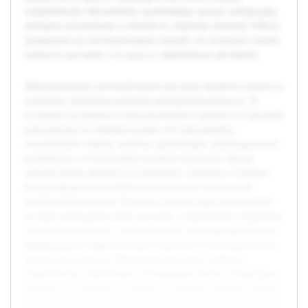
теоретическое обеспечение, включающее анализ литературы,
интернет-источников и отчетов по тематике автошоу. Работа
направлена на систематизацию знаний, что позволит понять
важность выставок и их роль в современном автопроме.
Международные автомобильные выставки являются одним из
ключевых элементов развития автопромышленности. В
условиях постоянного технологического прогресса и высокой
конкуренции на мировом рынке эти мероприятия
способствуют обмену опытом, презентации инновационных
разработок и установлению деловых контактов. Целью
данной работы является исследование значения и влияния
международных автомобильных выставок на развитие
автопромышленности. В рамках проекта будет рассмотрена
история проведения таких выставок, современные тенденции
и ключевые события, а также влияние этих мероприятий на
формирование маркетинговых стратегий и инновационных
процессов в отрасли. Предварительно было собрано
теоретическое обеспечение, включающее анализ литературы,
интернет-источников и отчетов по тематике автошоу. Работа
направлена на систематизацию знаний, что позволит понять