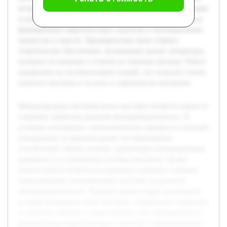
история проведения таких выставок, современные тенденции
и ключевые события, а также влияние этих мероприятий на
формирование маркетинговых стратегий и инновационных
процессов в отрасли. Предварительно было собрано
теоретическое обеспечение, включающее анализ литературы,
интернет-источников и отчетов по тематике автошоу. Работа
направлена на систематизацию знаний, что позволит понять
важность выставок и их роль в современном автопроме.
Международные автомобильные выставки являются одним из
ключевых элементов развития автопромышленности. В
условиях постоянного технологического прогресса и высокой
конкуренции на мировом рынке эти мероприятия
способствуют обмену опытом, презентации инновационных
разработок и установлению деловых контактов. Целью
данной работы является исследование значения и влияния
международных автомобильных выставок на развитие
автопромышленности. В рамках проекта будет рассмотрена
история проведения таких выставок, современные тенденции
и ключевые события, а также влияние этих мероприятий на
формирование маркетинговых стратегий и инновационных