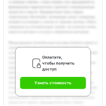
и ключевые события, а также влияние этих мероприятий на
формирование маркетинговых стратегий и инновационных
процессов в отрасли. Предварительно было собрано
теоретическое обеспечение, включающее анализ литературы,
интернет-источников и отчетов по тематике автошоу. Работа
направлена на систематизацию знаний, что позволит понять
важность выставок и их роль в современном автопроме.
Международные автомобильные выставки являются одним из
ключевых элементов развития автопромышленности. В
условиях постоянного технологического прогресса и высокой
Оплатите,
конкуренции на мировом рынке эти мероприятия
чтобы получить
способствуют обмену опытом, презентации инновационных
разработок и установлению деловых контактов. Целью
доступ
данной работы является исследование значения и влияния
международных автомобильных выставок на развитие
Узнать стоимость
автопромышленности. В рамках проекта будет рассмотрена
история проведения таких выставок, современные тенденции
и ключевые события, а также влияние этих мероприятий на
формирование маркетинговых стратегий и инновационных
процессов в отрасли. Предварительно было собрано