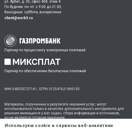
ул. Арбат, д. 35, офис 468, этаж 4
По будням: пн.-пт. c 9:00 до 21:00,
Выходные: суббота, воскресенье
client@work5.ru
Партнер по процессингу электронных платежей
Партнер по обеспечению безопасных платежей
ИНН 540535727161,
ОГРН 312547621900150
Материалы, полученные в результате оказания услуг, могут
использоваться только в качестве дополнительного инструмента для
решения имеющихся у вас задач, сбора информации и источников,
но не являются готовым решением.
* №1 на рынке консультационных услуг для студентов по количеству
Используем cookie и сервисы веб-аналитики
стационарных офисов-филиалов в 14 городах России (от Иркутска до