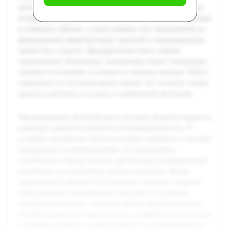
автопромышленности. В рамках проекта будет рассмотрена
история проведения таких выставок, современные тенденции
и ключевые события, а также влияние этих мероприятий на
формирование маркетинговых стратегий и инновационных
процессов в отрасли. Предварительно было собрано
теоретическое обеспечение, включающее анализ литературы,
интернет-источников и отчетов по тематике автошоу. Работа
направлена на систематизацию знаний, что позволит понять
важность выставок и их роль в современном автопроме.
Международные автомобильные выставки являются одним из
ключевых элементов развития автопромышленности. В
условиях постоянного технологического прогресса и высокой
конкуренции на мировом рынке эти мероприятия
способствуют обмену опытом, презентации инновационных
разработок и установлению деловых контактов. Целью
данной работы является исследование значения и влияния
международных автомобильных выставок на развитие
автопромышленности. В рамках проекта будет рассмотрена
история проведения таких выставок, современные тенденции
и ключевые события, а также влияние этих мероприятий на