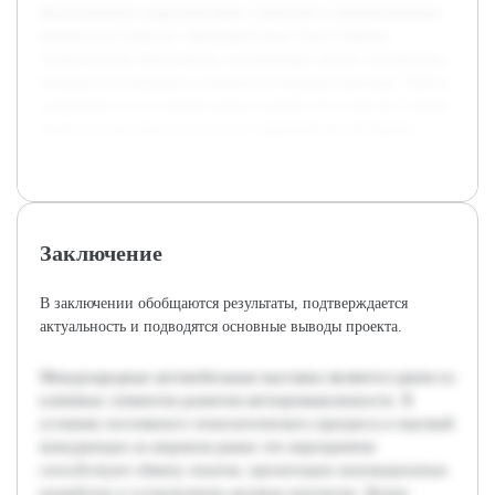
формирование маркетинговых стратегий и инновационных
процессов в отрасли. Предварительно было собрано
теоретическое обеспечение, включающее анализ литературы,
интернет-источников и отчетов по тематике автошоу. Работа
направлена на систематизацию знаний, что позволит понять
важность выставок и их роль в современном автопроме.
Заключение
В заключении обобщаются результаты, подтверждается
актуальность и подводятся основные выводы проекта.
Международные автомобильные выставки являются одним из
ключевых элементов развития автопромышленности. В
условиях постоянного технологического прогресса и высокой
конкуренции на мировом рынке эти мероприятия
способствуют обмену опытом, презентации инновационных
разработок и установлению деловых контактов. Целью