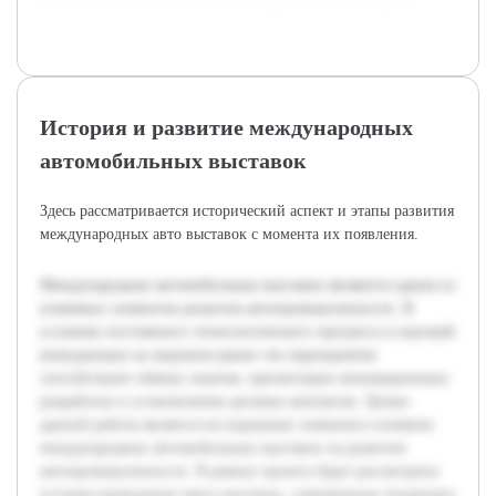
важность выставок и их роль в современном автопроме.
История и развитие международных
автомобильных выставок
Здесь рассматривается исторический аспект и этапы развития
международных авто выставок с момента их появления.
Международные автомобильные выставки являются одним из
ключевых элементов развития автопромышленности. В
условиях постоянного технологического прогресса и высокой
конкуренции на мировом рынке эти мероприятия
способствуют обмену опытом, презентации инновационных
разработок и установлению деловых контактов. Целью
данной работы является исследование значения и влияния
международных автомобильных выставок на развитие
автопромышленности. В рамках проекта будет рассмотрена
история проведения таких выставок, современные тенденции