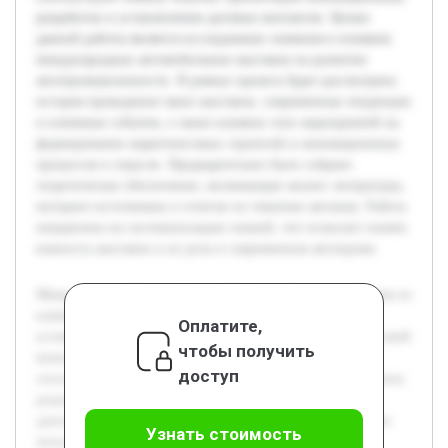
разработок и установлению деловых контактов. Целью
данной работы является исследование значения и влияния
международных автомобильных выставок на развитие
автопромышленности. В рамках проекта будет рассмотрена
история проведения таких выставок, современные тенденции
и ключевые события, а также влияние этих мероприятий на
формирование маркетинговых стратегий и инновационных
процессов в отрасли. Предварительно было собрано
теоретическое обеспечение, включающее анализ литературы,
интернет-источников и отчетов по тематике автошоу. Работа
направлена на систематизацию знаний, что позволит понять
важность выставок и их роль в современном автопроме.
Международные автомобильные выставки являются одним из
ключевых элементов развития автопромышленности. В
Оплатите,
условиях постоянного технологического прогресса и высокой
чтобы получить
конкуренции на мировом рынке эти мероприятия
доступ
способствуют обмену опытом, презентации инновационных
разработок и установлению деловых контактов. Целью
данной работы является исследование значения и влияния
Узнать стоимость
международных автомобильных выставок на развитие