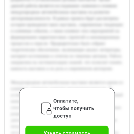
данной работы является исследование значения и влияния
международных автомобильных выставок на развитие
автопромышленности. В рамках проекта будет рассмотрена
история проведения таких выставок, современные тенденции
и ключевые события, а также влияние этих мероприятий на
формирование маркетинговых стратегий и инновационных
процессов в отрасли. Предварительно было собрано
теоретическое обеспечение, включающее анализ литературы,
интернет-источников и отчетов по тематике автошоу. Работа
направлена на систематизацию знаний, что позволит понять
важность выставок и их роль в современном автопроме.
Международные автомобильные выставки являются одним из
ключевых элементов развития автопромышленности. В
условиях постоянного технологического прогресса и высокой
Оплатите,
конкуренции на мировом рынке эти мероприятия
чтобы получить
способствуют обмену опытом, презентации инновационных
разработок и установлению деловых контактов. Целью
доступ
данной работы является исследование значения и влияния
международных автомобильных выставок на развитие
Узнать стоимость
автопромышленности. В рамках проекта будет рассмотрена