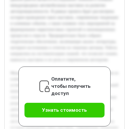
международных автомобильных выставок на развитие
автопромышленности. В рамках проекта будет рассмотрена
история проведения таких выставок, современные тенденции
и ключевые события, а также влияние этих мероприятий на
формирование маркетинговых стратегий и инновационных
процессов в отрасли. Предварительно было собрано
теоретическое обеспечение, включающее анализ литературы,
интернет-источников и отчетов по тематике автошоу. Работа
направлена на систематизацию знаний, что позволит понять
важность выставок и их роль в современном автопроме.
Международные автомобильные выставки являются одним из
Оплатите,
ключевых элементов развития автопромышленности. В
условиях постоянного технологического прогресса и высокой
чтобы получить
конкуренции на мировом рынке эти мероприятия
доступ
способствуют обмену опытом, презентации инновационных
разработок и установлению деловых контактов. Целью
данной работы является исследование значения и влияния
Узнать стоимость
международных автомобильных выставок на развитие
автопромышленности. В рамках проекта будет рассмотрена
история проведения таких выставок, современные тенденции