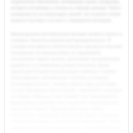
теоретическое обеспечение, включающее анализ литературы,
интернет-источников и отчетов по тематике автошоу. Работа
направлена на систематизацию знаний, что позволит понять
важность выставок и их роль в современном автопроме.
Международные автомобильные выставки являются одним из
ключевых элементов развития автопромышленности. В
условиях постоянного технологического прогресса и высокой
конкуренции на мировом рынке эти мероприятия
способствуют обмену опытом, презентации инновационных
разработок и установлению деловых контактов. Целью
данной работы является исследование значения и влияния
международных автомобильных выставок на развитие
автопромышленности. В рамках проекта будет рассмотрена
история проведения таких выставок, современные тенденции
и ключевые события, а также влияние этих мероприятий на
формирование маркетинговых стратегий и инновационных
процессов в отрасли. Предварительно было собрано
теоретическое обеспечение, включающее анализ литературы,
интернет-источников и отчетов по тематике автошоу. Работа
направлена на систематизацию знаний, что позволит понять