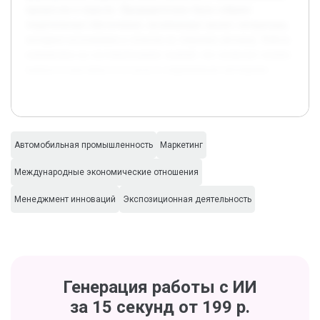
процессов в отрасли. Предварительно было собрано
теоретическое обеспечение, включающее анализ литературы,
интернет-источников и отчетов по тематике автошоу. Работа
направлена на систематизацию знаний, что позволит понять
важность выставок и их роль в современном автопроме.
Автомобильная промышленность
Маркетинг
Международные экономические отношения
Менеджмент инноваций
Экспозиционная деятельность
Генерация работы с ИИ
за 15 секунд от 199 р.