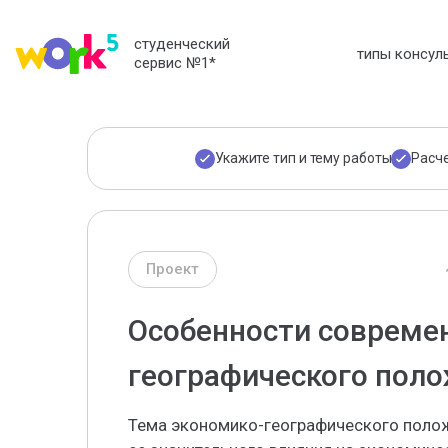
студенческий
типы консул
сервис №1
*
Укажите тип и тему работы
Расч
Проект
Особенности совреме
географического поло
Тема экономико-географического полож