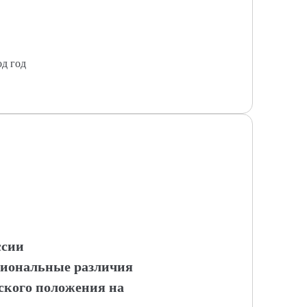
од год
ссии
гиональные различия
ского положения на