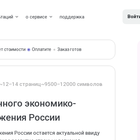
Войт
ьтаций
о сервисе
поддержка
ет стоимости
Оплатите
Заказ готов
~12–14 страниц
~9500–12000 символов
нного экономико-
жения России
ения России остается актуальной ввиду