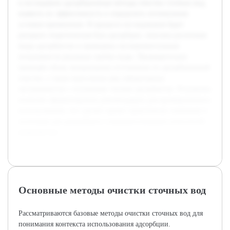
и исследовать адсорбционные методы очистки сточных вод,
выявить их эффективность и определить оптимальные
условия применения. В процессе исследования будет
раскрыта теоретическая база адсорбции, описаны различные
виды адсорбентов и проведены экспериментальные
испытания на реальных пробах воды. Предварительно
проведён обзор литературных источников по адсорбционной
очистке, а также выполнены ряд лабораторных
экспериментов с основными типами адсорбентов. Результаты
позволят сформулировать рекомендации для промышленного
использования, что сделает проект практически значимым и
полезным для дальнейшего совершенствования технологий
водоочистки.
Основные методы очистки сточных вод
Рассматриваются базовые методы очистки сточных вод для
понимания контекста использования адсорбции.