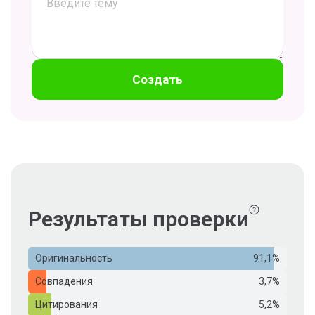
Создать
Результаты проверки
Оригинальность
91,1%
Совпадения
3,7%
Цитирования
5,2%