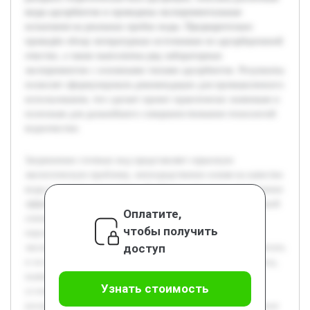
виды адсорбентов и проведены экспериментальные
испытания на реальных пробах воды. Предварительно
проведён обзор литературных источников по адсорбционной
очистке, а также выполнены ряд лабораторных
экспериментов с основными типами адсорбентов. Результаты
позволят сформулировать рекомендации для промышленного
использования, что сделает проект практически значимым и
полезным для дальнейшего совершенствования технологий
водоочистки.
Загрязнение сточных вод представляет серьезную
экологическую проблему, непосредственно влияя на качество
воды и здоровье населения. Особенно актуально применение
эффективных методов очистки, способных удалять широкий
Оплатите,
спектр загрязнителей. Адсорбционная очистка —
чтобы получить
перспективный способ, позволяющий улучшить
доступ
экологическую ситуацию. Цель данной работы — разработать
и исследовать адсорбционные методы очистки сточных вод,
выявить их эффективность и определить оптимальные
Узнать стоимость
условия применения. В процессе исследования будет
раскрыта теоретическая база адсорбции, описаны различные