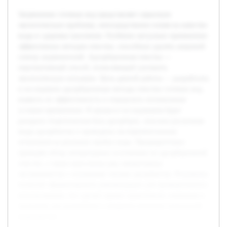
Загрязнение сточных вод представляет серьезную
экологическую проблему, непосредственно влияя на качество
воды и здоровье населения. Особенно актуально применение
эффективных методов очистки, способных удалять широкий
спектр загрязнителей. Адсорбционная очистка —
перспективный способ, позволяющий улучшить
экологическую ситуацию. Цель данной работы — разработать
и исследовать адсорбционные методы очистки сточных вод,
выявить их эффективность и определить оптимальные
условия применения. В процессе исследования будет
раскрыта теоретическая база адсорбции, описаны различные
виды адсорбентов и проведены экспериментальные
испытания на реальных пробах воды. Предварительно
проведён обзор литературных источников по адсорбционной
очистке, а также выполнены ряд лабораторных
экспериментов с основными типами адсорбентов. Результаты
позволят сформулировать рекомендации для промышленного
использования, что сделает проект практически значимым и
полезным для дальнейшего совершенствования технологий
водоочистки.