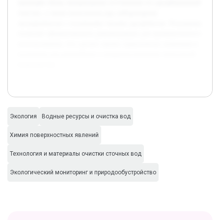
проведён обзор литературных источников по адсорбционной
очистке, а также выполнены ряд лабораторных
экспериментов с основными типами адсорбентов. Результаты
позволят сформулировать рекомендации для промышленного
использования, что сделает проект практически значимым и
полезным для дальнейшего совершенствования технологий
водоочистки.
Экология
Водные ресурсы и очистка вод
Химия поверхностных явлений
Технология и материалы очистки сточных вод
Экологический мониторинг и природообустройство