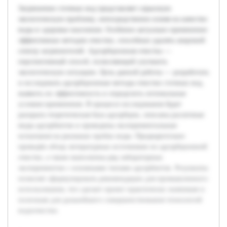
Загрязнение сточных вод представляет серьезную
экологическую проблему, непосредственно влияя на качество
воды и здоровье населения. Особенно актуально применение
эффективных методов очистки, способных удалять широкий
спектр загрязнителей. Адсорбционная очистка —
перспективный способ, позволяющий улучшить
экологическую ситуацию. Цель данной работы — разработать
и исследовать адсорбционные методы очистки сточных вод,
выявить их эффективность и определить оптимальные
условия применения. В процессе исследования будет
раскрыта теоретическая база адсорбции, описаны различные
виды адсорбентов и проведены экспериментальные
испытания на реальных пробах воды. Предварительно
проведён обзор литературных источников по адсорбционной
очистке, а также выполнены ряд лабораторных
экспериментов с основными типами адсорбентов. Результаты
позволят сформулировать рекомендации для промышленного
использования, что сделает проект практически значимым и
полезным для дальнейшего совершенствования технологий
водоочистки.