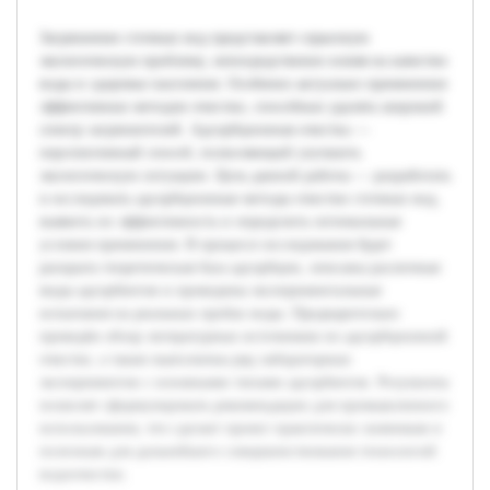
Загрязнение сточных вод представляет серьезную
экологическую проблему, непосредственно влияя на качество
воды и здоровье населения. Особенно актуально применение
эффективных методов очистки, способных удалять широкий
спектр загрязнителей. Адсорбционная очистка —
перспективный способ, позволяющий улучшить
экологическую ситуацию. Цель данной работы — разработать
и исследовать адсорбционные методы очистки сточных вод,
выявить их эффективность и определить оптимальные
условия применения. В процессе исследования будет
раскрыта теоретическая база адсорбции, описаны различные
виды адсорбентов и проведены экспериментальные
испытания на реальных пробах воды. Предварительно
проведён обзор литературных источников по адсорбционной
очистке, а также выполнены ряд лабораторных
экспериментов с основными типами адсорбентов. Результаты
позволят сформулировать рекомендации для промышленного
использования, что сделает проект практически значимым и
полезным для дальнейшего совершенствования технологий
водоочистки.