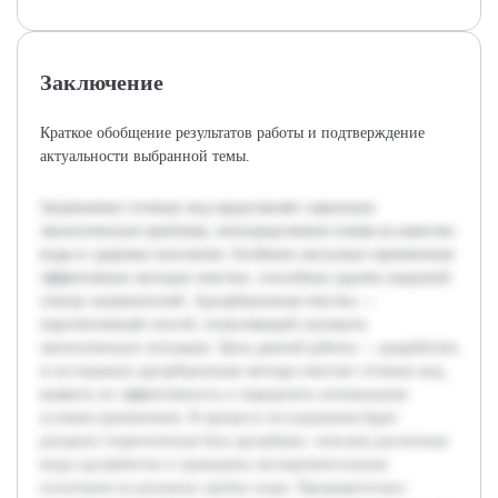
Заключение
Краткое обобщение результатов работы и подтверждение
актуальности выбранной темы.
Загрязнение сточных вод представляет серьезную
экологическую проблему, непосредственно влияя на качество
воды и здоровье населения. Особенно актуально применение
эффективных методов очистки, способных удалять широкий
спектр загрязнителей. Адсорбционная очистка —
перспективный способ, позволяющий улучшить
экологическую ситуацию. Цель данной работы — разработать
и исследовать адсорбционные методы очистки сточных вод,
выявить их эффективность и определить оптимальные
условия применения. В процессе исследования будет
раскрыта теоретическая база адсорбции, описаны различные
виды адсорбентов и проведены экспериментальные
испытания на реальных пробах воды. Предварительно