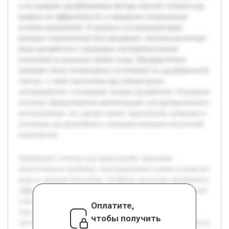
и исследовать адсорбционные методы очистки сточных вод,
выявить их эффективность и определить оптимальные
условия применения. В процессе исследования будет
раскрыта теоретическая база адсорбции, описаны различные
виды адсорбентов и проведены экспериментальные
испытания на реальных пробах воды. Предварительно
проведён обзор литературных источников по адсорбционной
очистке, а также выполнены ряд лабораторных
экспериментов с основными типами адсорбентов. Результаты
позволят сформулировать рекомендации для промышленного
использования, что сделает проект практически значимым и
полезным для дальнейшего совершенствования технологий
водоочистки.
Загрязнение сточных вод представляет серьезную
экологическую проблему, непосредственно влияя на качество
воды и здоровье населения. Особенно актуально применение
эффективных методов очистки, способных удалять широкий
спектр загрязнителей. Адсорбционная очистка —
Оплатите,
перспективный способ, позволяющий улучшить
чтобы получить
экологическую ситуацию. Цель данной работы — разработать