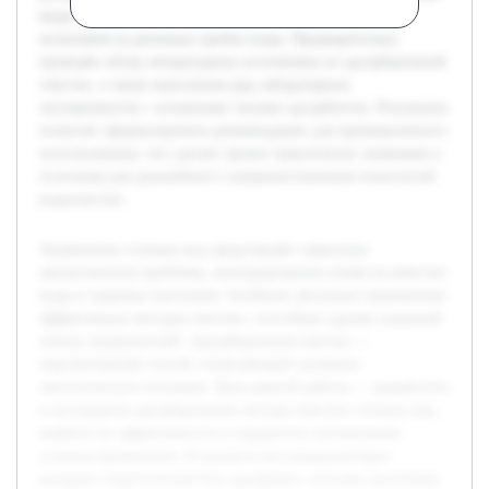
виды адсорбентов и проведены экспериментальные
испытания на реальных пробах воды. Предварительно
проведён обзор литературных источников по адсорбционной
очистке, а также выполнены ряд лабораторных
экспериментов с основными типами адсорбентов. Результаты
позволят сформулировать рекомендации для промышленного
использования, что сделает проект практически значимым и
полезным для дальнейшего совершенствования технологий
водоочистки.
Загрязнение сточных вод представляет серьезную
экологическую проблему, непосредственно влияя на качество
воды и здоровье населения. Особенно актуально применение
эффективных методов очистки, способных удалять широкий
спектр загрязнителей. Адсорбционная очистка —
перспективный способ, позволяющий улучшить
экологическую ситуацию. Цель данной работы — разработать
и исследовать адсорбционные методы очистки сточных вод,
выявить их эффективность и определить оптимальные
условия применения. В процессе исследования будет
раскрыта теоретическая база адсорбции, описаны различные