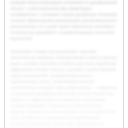
проведён обзор литературных источников по адсорбционной
очистке, а также выполнены ряд лабораторных
экспериментов с основными типами адсорбентов. Результаты
позволят сформулировать рекомендации для промышленного
использования, что сделает проект практически значимым и
полезным для дальнейшего совершенствования технологий
водоочистки.
Загрязнение сточных вод представляет серьезную
экологическую проблему, непосредственно влияя на качество
воды и здоровье населения. Особенно актуально применение
эффективных методов очистки, способных удалять широкий
спектр загрязнителей. Адсорбционная очистка —
перспективный способ, позволяющий улучшить
экологическую ситуацию. Цель данной работы — разработать
и исследовать адсорбционные методы очистки сточных вод,
выявить их эффективность и определить оптимальные
условия применения. В процессе исследования будет
раскрыта теоретическая база адсорбции, описаны различные
виды адсорбентов и проведены экспериментальные
испытания на реальных пробах воды. Предварительно