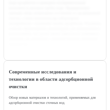
виды адсорбентов и проведены экспериментальные
испытания на реальных пробах воды. Предварительно
проведён обзор литературных источников по адсорбционной
очистке, а также выполнены ряд лабораторных
экспериментов с основными типами адсорбентов. Результаты
позволят сформулировать рекомендации для промышленного
использования, что сделает проект практически значимым и
полезным для дальнейшего совершенствования технологий
водоочистки.
Современные исследования и
технологии в области адсорбционной
очистки
Обзор новых материалов и технологий, применяемых для
адсорбционной очистки сточных вод.