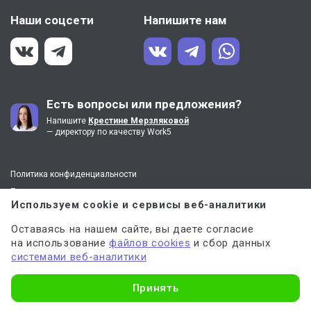
Наши соцсети
Напишите нам
Есть вопросы или предложения?
Напишите
Крестине Мерзляковой
— директору по качеству Work5
Политика конфиденциальности
Пользовательское соглашение
Используем cookie и сервисы веб-аналитики
8 (800) 100-55-31
Оставаясь на нашем сайте, вы даете согласие
на использование
файлов cookies
и сбор данных
Контактный центр
системами веб-аналитики
Узнать стоимость
+7 (499) 704-30-13
Принять