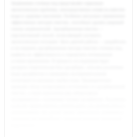
Загрязнение сточных вод представляет серьезную
экологическую проблему, непосредственно влияя на качество
воды и здоровье населения. Особенно актуально применение
эффективных методов очистки, способных удалять широкий
спектр загрязнителей. Адсорбционная очистка —
перспективный способ, позволяющий улучшить
экологическую ситуацию. Цель данной работы — разработать
и исследовать адсорбционные методы очистки сточных вод,
выявить их эффективность и определить оптимальные
условия применения. В процессе исследования будет
раскрыта теоретическая база адсорбции, описаны различные
виды адсорбентов и проведены экспериментальные
испытания на реальных пробах воды. Предварительно
проведён обзор литературных источников по адсорбционной
очистке, а также выполнены ряд лабораторных
экспериментов с основными типами адсорбентов. Результаты
позволят сформулировать рекомендации для промышленного
использования, что сделает проект практически значимым и
полезным для дальнейшего совершенствования технологий
водоочистки.