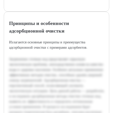
Принципы и особенности
адсорбционной очистки
Излагаются основные принципы и преимущества
адсорбционной очистки с примерами адсорбентов.
Загрязнение сточных вод представляет серьезную
экологическую проблему, непосредственно влияя на качество
воды и здоровье населения. Особенно актуально применение
эффективных методов очистки, способных удалять широкий
спектр загрязнителей. Адсорбционная очистка —
перспективный способ, позволяющий улучшить
экологическую ситуацию. Цель данной работы — разработать
и исследовать адсорбционные методы очистки сточных вод,
выявить их эффективность и определить оптимальные
условия применения. В процессе исследования будет
раскрыта теоретическая база адсорбции, описаны различные