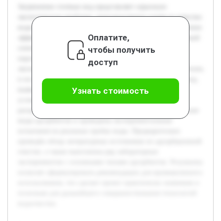
Загрязнение сточных вод представляет серьезную
экологическую проблему, непосредственно влияя на качество
воды и здоровье населения. Особенно актуально применение
Оплатите,
эффективных методов очистки, способных удалять широкий
спектр загрязнителей. Адсорбционная очистка —
чтобы получить
перспективный способ, позволяющий улучшить
доступ
экологическую ситуацию. Цель данной работы — разработать
и исследовать адсорбционные методы очистки сточных вод,
выявить их эффективность и определить оптимальные
Узнать стоимость
условия применения. В процессе исследования будет
раскрыта теоретическая база адсорбции, описаны различные
виды адсорбентов и проведены экспериментальные
испытания на реальных пробах воды. Предварительно
проведён обзор литературных источников по адсорбционной
очистке, а также выполнены ряд лабораторных
экспериментов с основными типами адсорбентов. Результаты
позволят сформулировать рекомендации для промышленного
использования, что сделает проект практически значимым и
полезным для дальнейшего совершенствования технологий
водоочистки.