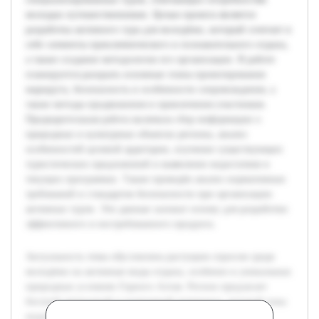
молодых путешественников. Целью проекта является
разработка активного тура для молодёжи, который сочетает в
себе элементы приключенческого и познавательного отдыха,
а также создание методологии его организации. В работе
планируется раскрыть основные этапы проектирования
маршрута, безопасность и особенности сопровождения, а
также методы продвижения и привлечения участников.
Предварительная работа включала сбор информации о
природных и культурных объектах региона, анализ
особенностей целевой аудитории, изучение существующих
туристических предложений и выявление недостатков в
текущих программах. Также проведён анализ нормативных
требований и стандартов безопасности при организации
активных туров. Эти данные заложат основу для разработки
эффективного и востребованного продукта.
Актуальность темы обусловлена растущим спросом среди
молодёжи на активные виды отдыха, особенно в уникальных
природных условиях Горного Алтая. Регион предлагает
богатый природный и культурный потенциал, который пока
недостаточно используется для создания