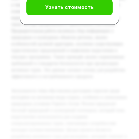
а также создание методологии его организации. В работе
Узнать стоимость
планируется раскрыть основные этапы проектирования
маршрута, безопасность и особенности сопровождения, а
также методы продвижения и привлечения участников.
Предварительная работа включала сбор информации о
природных и культурных объектах региона, анализ
особенностей целевой аудитории, изучение существующих
туристических предложений и выявление недостатков в
текущих программах. Также проведён анализ нормативных
требований и стандартов безопасности при организации
активных туров. Эти данные заложат основу для разработки
эффективного и востребованного продукта.
Актуальность темы обусловлена растущим спросом среди
молодёжи на активные виды отдыха, особенно в уникальных
природных условиях Горного Алтая. Регион предлагает
богатый природный и культурный потенциал, который пока
недостаточно используется для создания
специализированных туров, отвечающих потребностям
молодых путешественников. Целью проекта является
разработка активного тура для молодёжи, который сочетает в