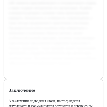
себе элементы приключенческого и познавательного отдыха,
а также создание методологии его организации. В работе
планируется раскрыть основные этапы проектирования
маршрута, безопасность и особенности сопровождения, а
также методы продвижения и привлечения участников.
Предварительная работа включала сбор информации о
природных и культурных объектах региона, анализ
особенностей целевой аудитории, изучение существующих
туристических предложений и выявление недостатков в
текущих программах. Также проведён анализ нормативных
требований и стандартов безопасности при организации
активных туров. Эти данные заложат основу для разработки
эффективного и востребованного продукта.
Заключение
В заключении подводятся итоги, подтверждается
актуальность и формулируются результаты и перспективы