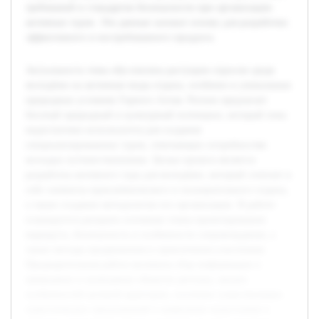
требований и стандартов безопасности при организации
активных туров. Эти данные заложат основу для разработки
эффективного и востребованного продукта.
Актуальность темы обусловлена растущим спросом среди
молодёжи на активные виды отдыха, особенно в уникальных
природных условиях Горного Алтая. Регион предлагает
богатый природный и культурный потенциал, который пока
недостаточно используется для создания
специализированных туров, отвечающих потребностям
молодых путешественников. Целью проекта является
разработка активного тура для молодёжи, который сочетает в
себе элементы приключенческого и познавательного отдыха,
а также создание методологии его организации. В работе
планируется раскрыть основные этапы проектирования
маршрута, безопасность и особенности сопровождения, а
также методы продвижения и привлечения участников.
Предварительная работа включала сбор информации о
природных и культурных объектах региона, анализ
особенностей целевой аудитории, изучение существующих
туристических предложений и выявление недостатков в