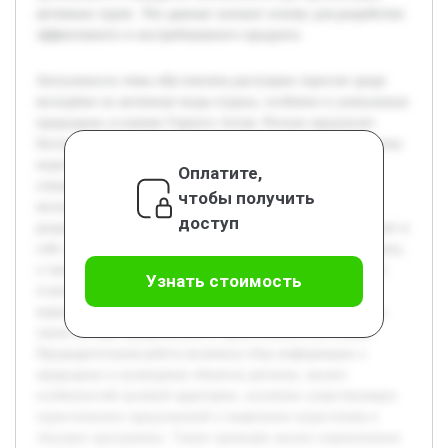
активных туров. Эти данные заложат основу для разработки
эффективного и востребованного продукта.
Актуальность темы обусловлена растущим спросом среди
молодёжи на активные виды отдыха, особенно в уникальных
природных условиях Горного Алтая. Регион предлагает
богатый природный и культурный потенциал, который пока
недостаточно используется для создания
Оплатите,
специализированных туров, отвечающих потребностям
чтобы получить
молодых путешественников. Целью проекта является
доступ
разработка активного тура для молодёжи, который сочетает в
себе элементы приключенческого и познавательного отдыха,
а также создание методологии его организации. В работе
Узнать стоимость
планируется раскрыть основные этапы проектирования
маршрута, безопасность и особенности сопровождения, а
также методы продвижения и привлечения участников.
Предварительная работа включала сбор информации о
природных и культурных объектах региона, анализ
особенностей целевой аудитории, изучение существующих
туристических предложений и выявление недостатков в
текущих программах. Также проведён анализ нормативных