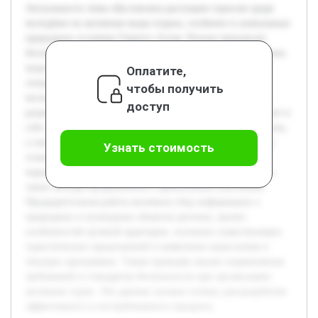
Актуальность темы обусловлена растущим спросом среди
молодёжи на активные виды отдыха, особенно в уникальных
природных условиях Горного Алтая. Регион предлагает
богатый природный и культурный потенциал, который пока
недостаточно используется для создания
Оплатите,
специализированных туров, отвечающих потребностям
чтобы получить
молодых путешественников. Целью проекта является
доступ
разработка активного тура для молодёжи, который сочетает в
себе элементы приключенческого и познавательного отдыха,
а также создание методологии его организации. В работе
Узнать стоимость
планируется раскрыть основные этапы проектирования
маршрута, безопасность и особенности сопровождения, а
также методы продвижения и привлечения участников.
Предварительная работа включала сбор информации о
природных и культурных объектах региона, анализ
особенностей целевой аудитории, изучение существующих
туристических предложений и выявление недостатков в
текущих программах. Также проведён анализ нормативных
требований и стандартов безопасности при организации
активных туров. Эти данные заложат основу для разработки
эффективного и востребованного продукта.