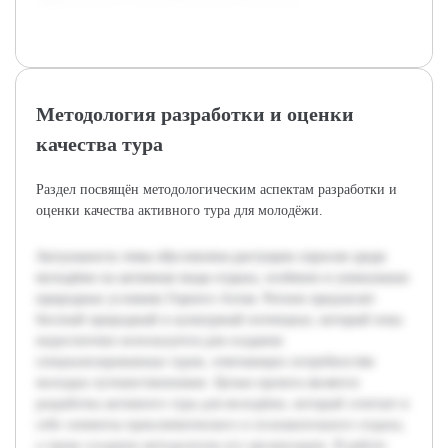
эффективного и востребованного продукта.
Методология разработки и оценки
качества тура
Раздел посвящён методологическим аспектам разработки и
оценки качества активного тура для молодёжи.
Актуальность темы обусловлена растущим спросом среди
молодёжи на активные виды отдыха, особенно в уникальных
природных условиях Горного Алтая. Регион предлагает
богатый природный и культурный потенциал, который пока
недостаточно используется для создания
специализированных туров, отвечающих потребностям
молодых путешественников. Целью проекта является
разработка активного тура для молодёжи, который сочетает в
себе элементы приключенческого и познавательного отдыха,
а также создание методологии его организации. В работе