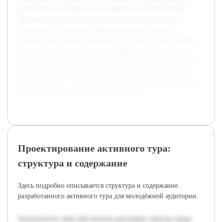
также методы продвижения и привлечения участников.
Предварительная работа включала сбор информации о
природных и культурных объектах региона, анализ
особенностей целевой аудитории, изучение существующих
туристических предложений и выявление недостатков в
текущих программах. Также проведён анализ нормативных
требований и стандартов безопасности при организации
активных туров. Эти данные заложат основу для разработки
эффективного и востребованного продукта.
Проектирование активного тура:
структура и содержание
Здесь подробно описывается структура и содержание
разработанного активного тура для молодёжной аудитории.
Актуальность темы обусловлена растущим спросом среди