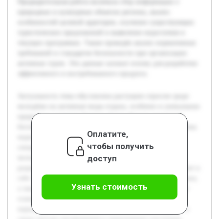
Предварительная работа включала сбор информации о
природных и культурных объектах региона, анализ
особенностей целевой аудитории, изучение существующих
туристических предложений и выявление недостатков в
текущих программах. Также проведён анализ нормативных
требований и стандартов безопасности при организации
активных туров. Эти данные заложат основу для разработки
эффективного и востребованного продукта.
Актуальность темы обусловлена растущим спросом среди
молодёжи на активные виды отдыха, особенно в уникальных
природных условиях Горного Алтая. Регион предлагает
богатый природный и культурный потенциал, который пока
Оплатите,
недостаточно используется для создания
чтобы получить
специализированных туров, отвечающих потребностям
доступ
молодых путешественников. Целью проекта является
разработка активного тура для молодёжи, который сочетает в
себе элементы приключенческого и познавательного отдыха,
Узнать стоимость
а также создание методологии его организации. В работе
планируется раскрыть основные этапы проектирования
маршрута, безопасность и особенности сопровождения, а