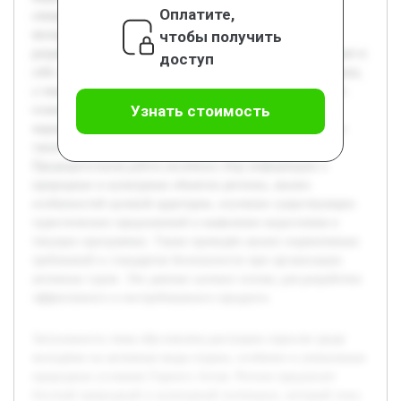
Оплатите,
специализированных туров, отвечающих потребностям
чтобы получить
молодых путешественников. Целью проекта является
разработка активного тура для молодёжи, который сочетает в
доступ
себе элементы приключенческого и познавательного отдыха,
а также создание методологии его организации. В работе
Узнать стоимость
планируется раскрыть основные этапы проектирования
маршрута, безопасность и особенности сопровождения, а
также методы продвижения и привлечения участников.
Предварительная работа включала сбор информации о
природных и культурных объектах региона, анализ
особенностей целевой аудитории, изучение существующих
туристических предложений и выявление недостатков в
текущих программах. Также проведён анализ нормативных
требований и стандартов безопасности при организации
активных туров. Эти данные заложат основу для разработки
эффективного и востребованного продукта.
Актуальность темы обусловлена растущим спросом среди
молодёжи на активные виды отдыха, особенно в уникальных
природных условиях Горного Алтая. Регион предлагает
богатый природный и культурный потенциал, который пока