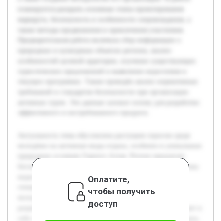
планируется раскрыть основные этапы проектирования
маршрута, безопасность и особенности сопровождения, а
также методы продвижения и привлечения участников.
Предварительная работа включала сбор информации о
природных и культурных объектах региона, анализ
особенностей целевой аудитории, изучение существующих
туристических предложений и выявление недостатков в
текущих программах. Также проведён анализ нормативных
требований и стандартов безопасности при организации
активных туров. Эти данные заложат основу для разработки
эффективного и востребованного продукта.
Актуальность темы обусловлена растущим спросом среди
молодёжи на активные виды отдыха, особенно в уникальных
природных условиях Горного Алтая. Регион предлагает
богатый природный и культурный потенциал, который пока
недостаточно используется для создания
Оплатите,
специализированных туров, отвечающих потребностям
чтобы получить
молодых путешественников. Целью проекта является
доступ
разработка активного тура для молодёжи, который сочетает в
себе элементы приключенческого и познавательного отдыха,