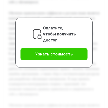
себе у обучающихся.
Обучение правописанию суффиксов в русском языке является
важной и актуальной задачей современной лингвистики и
педагогики. Многие учащиеся испытывают трудности с
Оплатите,
правильным написанием суффиксов, что отрицательно
чтобы получить
сказывается на их грамотности и успешности в обучении.
Целью данного учебного проекта является разработка
доступ
эффективной методики, которая поможет учащимся усвоить
правила написания суффиксов и применить их на практике.
Узнать стоимость
В работе будет рассмотрен теоретический материал,
проанализированы существующие подходы и созданы
специальные упражнения. Предварительно была проведена
работа по изучению нормативных правил, анализу типичных
ошибок школьников, а также сбор и систематизация ресурсов
для разработки обучающих материалов. В ходе проекта
планируется интегрировать теорию с практикой, что
позволит повысить уровень грамотности и уверенности в
себе у обучающихся.
Обучение правописанию суффиксов в русском языке является