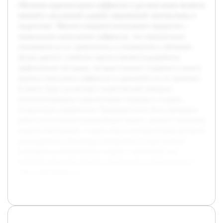
Обучение правописанию суффиксов в русском языке является
важной и актуальной задачей современной лингвистики и
педагогики. Многие учащиеся испытывают трудности с
правильным написанием суффиксов, что отрицательно
сказывается на их грамотности и успешности в обучении.
Целью данного учебного проекта является разработка
эффективной методики, которая поможет учащимся усвоить
правила написания суффиксов и применить их на практике.
В работе будет рассмотрен теоретический материал,
проанализированы существующие подходы и созданы
специальные упражнения. Предварительно была проведена
работа по изучению нормативных правил, анализу типичных
ошибок школьников, а также сбор и систематизация ресурсов
для разработки обучающих материалов. В ходе проекта
планируется интегрировать теорию с практикой, что
позволит повысить уровень грамотности и уверенности в
себе у обучающихся.