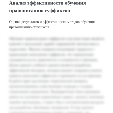
Анализ эффективности обучения
правописанию суффиксов
Оценка результатов и эффективности методов обучения
правописанию суффиксов.
Обучение правописанию суффиксов в русском языке является
важной и актуальной задачей современной лингвистики и
педагогики. Многие учащиеся испытывают трудности с
правильным написанием суффиксов, что отрицательно
сказывается на их грамотности и успешности в обучении.
Целью данного учебного проекта является разработка
эффективной методики, которая поможет учащимся усвоить
правила написания суффиксов и применить их на практике.
В работе будет рассмотрен теоретический материал,
проанализированы существующие подходы и созданы
специальные упражнения. Предварительно была проведена
работа по изучению нормативных правил, анализу типичных
ошибок школьников, а также сбор и систематизация ресурсов
для разработки обучающих материалов. В ходе проекта
планируется интегрировать теорию с практикой, что