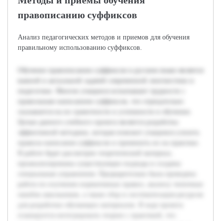
Методы и приемы обучения
правописанию суффиксов
Анализ педагогических методов и приемов для обучения
правильному использованию суффиксов.
Обучение правописанию суффиксов в русском языке является
важной и актуальной задачей современной лингвистики и
педагогики. Многие учащиеся испытывают трудности с
правильным написанием суффиксов, что отрицательно
сказывается на их грамотности и успешности в обучении.
Целью данного учебного проекта является разработка
эффективной методики, которая поможет учащимся усвоить
правила написания суффиксов и применить их на практике.
В работе будет рассмотрен теоретический материал,
проанализированы существующие подходы и созданы
специальные упражнения. Предварительно была проведена
работа по изучению нормативных правил, анализу типичных
ошибок школьников, а также сбор и систематизация ресурсов
для разработки обучающих материалов. В ходе проекта
планируется интегрировать теорию с практикой, что