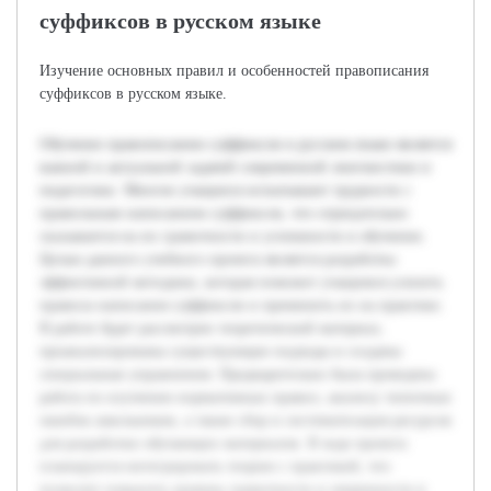
суффиксов в русском языке
Изучение основных правил и особенностей правописания
суффиксов в русском языке.
Обучение правописанию суффиксов в русском языке является
важной и актуальной задачей современной лингвистики и
педагогики. Многие учащиеся испытывают трудности с
правильным написанием суффиксов, что отрицательно
сказывается на их грамотности и успешности в обучении.
Целью данного учебного проекта является разработка
эффективной методики, которая поможет учащимся усвоить
правила написания суффиксов и применить их на практике.
В работе будет рассмотрен теоретический материал,
проанализированы существующие подходы и созданы
специальные упражнения. Предварительно была проведена
работа по изучению нормативных правил, анализу типичных
ошибок школьников, а также сбор и систематизация ресурсов
для разработки обучающих материалов. В ходе проекта
планируется интегрировать теорию с практикой, что
позволит повысить уровень грамотности и уверенности в