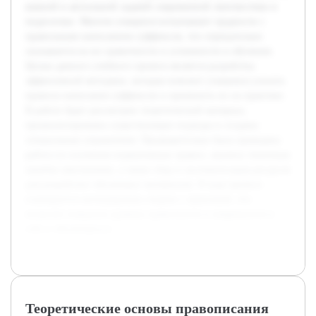
важной и актуальной задачей современной лингвистики и
педагогики. Многие учащиеся испытывают трудности с
правильным написанием суффиксов, что отрицательно
сказывается на их грамотности и успешности в обучении.
Целью данного учебного проекта является разработка
эффективной методики, которая поможет учащимся усвоить
правила написания суффиксов и применить их на практике.
В работе будет рассмотрен теоретический материал,
проанализированы существующие подходы и созданы
специальные упражнения. Предварительно была проведена
работа по изучению нормативных правил, анализу типичных
ошибок школьников, а также сбор и систематизация ресурсов
для разработки обучающих материалов. В ходе проекта
планируется интегрировать теорию с практикой, что
позволит повысить уровень грамотности и уверенности в
себе у обучающихся.
Теоретические основы правописания