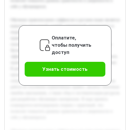
позволит повысить уровень грамотности и уверенности в
себе у обучающихся.
Обучение правописанию суффиксов в русском языке является
важной и актуальной задачей современной лингвистики и
педагогики. Многие учащиеся испытывают трудности с
Оплатите,
правильным написанием суффиксов, что отрицательно
чтобы получить
сказывается на их грамотности и успешности в обучении.
Целью данного учебного проекта является разработка
доступ
эффективной методики, которая поможет учащимся усвоить
правила написания суффиксов и применить их на практике.
Узнать стоимость
В работе будет рассмотрен теоретический материал,
проанализированы существующие подходы и созданы
специальные упражнения. Предварительно была проведена
работа по изучению нормативных правил, анализу типичных
ошибок школьников, а также сбор и систематизация ресурсов
для разработки обучающих материалов. В ходе проекта
планируется интегрировать теорию с практикой, что
позволит повысить уровень грамотности и уверенности в
себе у обучающихся.