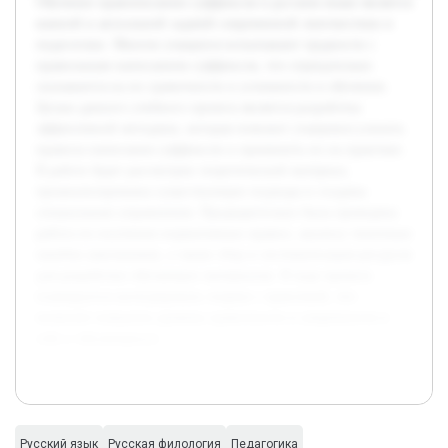
Обучение правописанию суффиксов в русском языке является
важной и актуальной задачей современной лингвистики и
педагогики. Многие учащиеся испытывают трудности с
правильным написанием суффиксов, что отрицательно
сказывается на их грамотности и успешности в обучении.
Целью данного учебного проекта является разработка
эффективной методики, которая поможет учащимся усвоить
правила написания суффиксов и применить их на практике.
В работе будет рассмотрен теоретический материал,
проанализированы существующие подходы и созданы
специальные упражнения. Предварительно была проведена
работа по изучению нормативных правил, анализу типичных
ошибок школьников, а также сбор и систематизация ресурсов
для разработки обучающих материалов. В ходе проекта
планируется интегрировать теорию с практикой, что
позволит повысить уровень грамотности и уверенности в
себе у обучающихся.
Русский язык
Русская филология
Педагогика