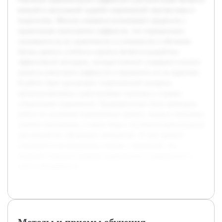
важной и актуальной задачей современной лингвистики и
педагогики. Многие учащиеся испытывают трудности с
правильным написанием суффиксов, что отрицательно
сказывается на их грамотности и успешности в обучении.
Целью данного учебного проекта является разработка
эффективной методики, которая поможет учащимся усвоить
правила написания суффиксов и применить их на практике.
В работе будет рассмотрен теоретический материал,
проанализированы существующие подходы и созданы
специальные упражнения. Предварительно была проведена
работа по изучению нормативных правил, анализу типичных
ошибок школьников, а также сбор и систематизация ресурсов
для разработки обучающих материалов. В ходе проекта
планируется интегрировать теорию с практикой, что
позволит повысить уровень грамотности и уверенности в
себе у обучающихся.