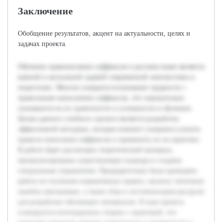
Заключение
Обобщение результатов, акцент на актуальности, целях и
задачах проекта.
Обучение правописанию суффиксов в русском языке является
важной и актуальной задачей современной лингвистики и
педагогики. Многие учащиеся испытывают трудности с
правильным написанием суффиксов, что отрицательно
сказывается на их грамотности и успешности в обучении.
Целью данного учебного проекта является разработка
эффективной методики, которая поможет учащимся усвоить
правила написания суффиксов и применить их на практике.
В работе будет рассмотрен теоретический материал,
проанализированы существующие подходы и созданы
специальные упражнения. Предварительно была проведена
работа по изучению нормативных правил, анализу типичных
ошибок школьников, а также сбор и систематизация ресурсов
для разработки обучающих материалов. В ходе проекта
планируется интегрировать теорию с практикой, что