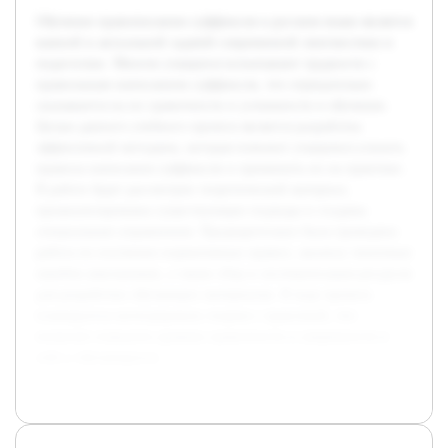
Обучение правописанию суффиксов в русском языке является
важной и актуальной задачей современной лингвистики и
педагогики. Многие учащиеся испытывают трудности с
правильным написанием суффиксов, что отрицательно
сказывается на их грамотности и успешности в обучении.
Целью данного учебного проекта является разработка
эффективной методики, которая поможет учащимся усвоить
правила написания суффиксов и применить их на практике.
В работе будет рассмотрен теоретический материал,
проанализированы существующие подходы и созданы
специальные упражнения. Предварительно была проведена
работа по изучению нормативных правил, анализу типичных
ошибок школьников, а также сбор и систематизация ресурсов
для разработки обучающих материалов. В ходе проекта
планируется интегрировать теорию с практикой, что
позволит повысить уровень грамотности и уверенности в
себе у обучающихся.