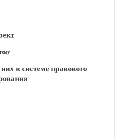
оект
 тему
них в системе правового
рования