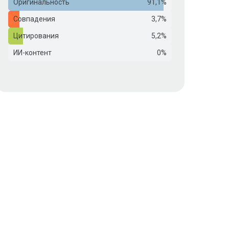
Оригинальность
91,1%
Совпадения
3,7%
Цитирования
5,2%
ИИ-контент
0%