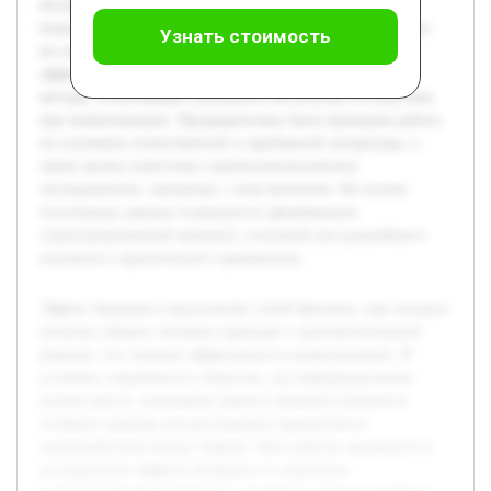
исследовании эффекта бумеранга в социально-
психологическом контексте и разработке рекомендаций по
Узнать стоимость
его минимизации. В проекте будет раскрыта природа
эффекта, его основные причины, а также рассмотрены
методы, позволяющие уменьшить негативные последствия
при коммуникации. Предварительно была проведена работа
по изучению отечественной и зарубежной литературы, а
также анализ известныx социопсихологических
экспериментов, связанных с этим явлением. На основе
полученных данных планируется сформировать
структурированный материал, полезный для дальнейшего
изучения и практического применения.
Эффект бумеранга представляет собой феномен, при котором
попытки убедить человека приводят к противоположной
реакции, что снижает эффективность коммуникации. В
условиях современного общества, где информационные
потоки растут, понимание данного явления становится
особенно важным для достижения гармоничного
взаимодействия между людьми. Цель работы заключается в
исследовании эффекта бумеранга в социально-