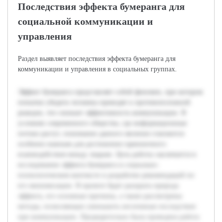
Последствия эффекта бумеранга для
социальной коммуникации и
управления
Раздел выявляет последствия эффекта бумеранга для
коммуникации и управления в социальных группах.
Эффект бумеранга представляет собой феномен, при котором
попытки убедить человека приводят к противоположной
реакции, что снижает эффективность коммуникации. В
условиях современного общества, где информационные
потоки растут, понимание данного явления становится
особенно важным для достижения гармоничного
взаимодействия между людьми. Цель работы заключается в
исследовании эффекта бумеранга в социально-
психологическом контексте и разработке рекомендаций по
его минимизации. В проекте будет раскрыта природа
эффекта, его основные причины, а также рассмотрены
методы, позволяющие уменьшить негативные последствия
при коммуникации. Предварительно была проведена работа