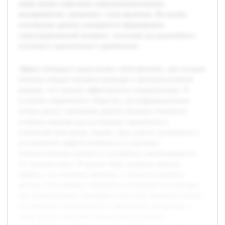
также анализ известныx социопсихологических
экспериментов, связанных с этим явлением. На основе
полученных данных планируется сформировать
структурированный материал, полезный для дальнейшего
изучения и практического применения.
Эффект бумеранга представляет собой феномен, при котором
попытки убедить человека приводят к противоположной
реакции, что снижает эффективность коммуникации. В
условиях современного общества, где информационные
потоки растут, понимание данного явления становится
особенно важным для достижения гармоничного
взаимодействия между людьми. Цель работы заключается в
исследовании эффекта бумеранга в социально-
психологическом контексте и разработке рекомендаций по
его минимизации. В проекте будет раскрыта природа
эффекта, его основные причины, а также рассмотрены
методы, позволяющие уменьшить негативные последствия
при коммуникации. Предварительно была проведена работа
по изучению отечественной и зарубежной литературы, а
также анализ известныx социопсихологических