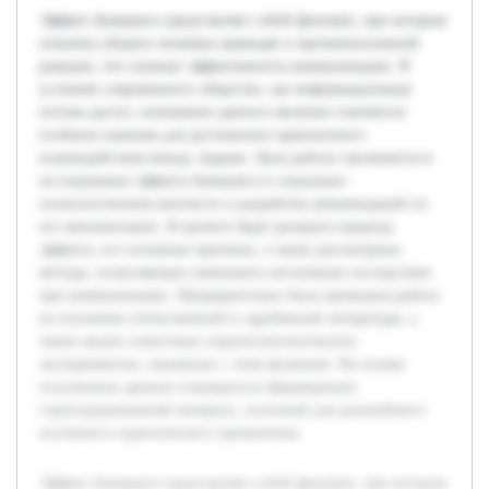
Эффект бумеранга представляет собой феномен, при котором
попытки убедить человека приводят к противоположной
реакции, что снижает эффективность коммуникации. В
условиях современного общества, где информационные
потоки растут, понимание данного явления становится
особенно важным для достижения гармоничного
взаимодействия между людьми. Цель работы заключается в
исследовании эффекта бумеранга в социально-
психологическом контексте и разработке рекомендаций по
его минимизации. В проекте будет раскрыта природа
эффекта, его основные причины, а также рассмотрены
методы, позволяющие уменьшить негативные последствия
при коммуникации. Предварительно была проведена работа
по изучению отечественной и зарубежной литературы, а
также анализ известныx социопсихологических
экспериментов, связанных с этим явлением. На основе
полученных данных планируется сформировать
структурированный материал, полезный для дальнейшего
изучения и практического применения.
Эффект бумеранга представляет собой феномен, при котором