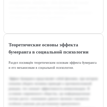
экспериментов, связанных с этим явлением. На основе
полученных данных планируется сформировать
структурированный материал, полезный для дальнейшего
изучения и практического применения.
Теоретические основы эффекта
бумеранга в социальной психологии
Раздел посвящён теоретическим основам эффекта бумеранга
и его механизмам в социальной психологии.
Эффект бумеранга представляет собой феномен, при котором
попытки убедить человека приводят к противоположной
реакции, что снижает эффективность коммуникации. В
условиях современного общества, где информационные
потоки растут, понимание данного явления становится
особенно важным для достижения гармоничного