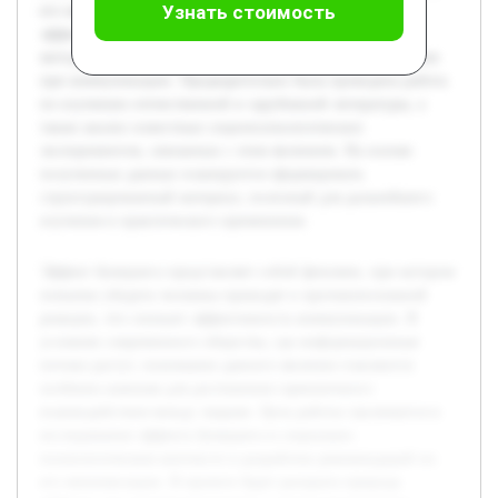
Узнать стоимость
его минимизации. В проекте будет раскрыта природа
эффекта, его основные причины, а также рассмотрены
методы, позволяющие уменьшить негативные последствия
при коммуникации. Предварительно была проведена работа
по изучению отечественной и зарубежной литературы, а
также анализ известныx социопсихологических
экспериментов, связанных с этим явлением. На основе
полученных данных планируется сформировать
структурированный материал, полезный для дальнейшего
изучения и практического применения.
Эффект бумеранга представляет собой феномен, при котором
попытки убедить человека приводят к противоположной
реакции, что снижает эффективность коммуникации. В
условиях современного общества, где информационные
потоки растут, понимание данного явления становится
особенно важным для достижения гармоничного
взаимодействия между людьми. Цель работы заключается в
исследовании эффекта бумеранга в социально-
психологическом контексте и разработке рекомендаций по
его минимизации. В проекте будет раскрыта природа