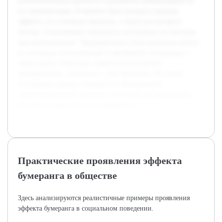
психологическом контексте и разработке рекомендаций по
его минимизации. В проекте будет раскрыта природа
эффекта, его основные причины, а также рассмотрены
методы, позволяющие уменьшить негативные последствия
при коммуникации. Предварительно была проведена работа
по изучению отечественной и зарубежной литературы, а
также анализ известныx социопсихологических
экспериментов, связанных с этим явлением. На основе
полученных данных планируется сформировать
структурированный материал, полезный для дальнейшего
изучения и практического применения.
Практические проявления эффекта
бумеранга в обществе
Здесь анализируются реалистичные примеры проявления
эффекта бумеранга в социальном поведении.