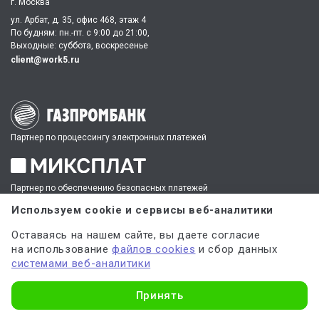
г. Москва
ул. Арбат, д. 35, офис 468, этаж 4
По будням: пн.-пт. c 9:00 до 21:00,
Выходные: суббота, воскресенье
client@work5.ru
Партнер по процессингу электронных платежей
Партнер по обеспечению безопасных платежей
Используем cookie и сервисы веб-аналитики
ИНН 540535727161,
ОГРН 312547621900150
Оставаясь на нашем сайте, вы даете согласие
на использование
файлов cookies
и сбор данных
системами веб-аналитики
Материалы, полученные в результате оказания услуг, могут
использоваться только в качестве дополнительного инструмента для
Узнать стоимость
решения имеющихся у вас задач, сбора информации и источников,
Принять
но не являются готовым решением.
* №1 на рынке консультационных услуг для студентов по количеству