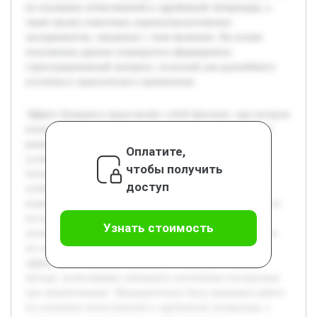
по изучению отечественной и зарубежной литературы, а
также анализ известныx социопсихологических
экспериментов, связанных с этим явлением. На основе
полученных данных планируется сформировать
структурированный материал, полезный для дальнейшего
изучения и практического применения.
Эффект бумеранга представляет собой феномен, при котором
попытки убедить человека приводят к противоположной
реакции, что снижает эффективность коммуникации. В
Оплатите,
условиях современного общества, где информационные
чтобы получить
потоки растут, понимание данного явления становится
доступ
особенно важным для достижения гармоничного
взаимодействия между людьми. Цель работы заключается в
исследовании эффекта бумеранга в социально-
Узнать стоимость
психологическом контексте и разработке рекомендаций по
его минимизации. В проекте будет раскрыта природа
эффекта, его основные причины, а также рассмотрены
методы, позволяющие уменьшить негативные последствия
при коммуникации. Предварительно была проведена работа
по изучению отечественной и зарубежной литературы, а