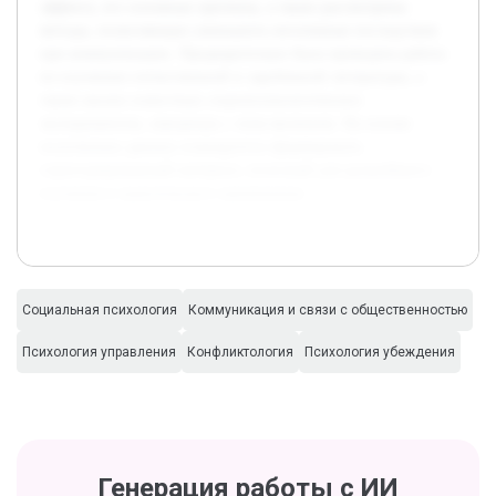
эффекта, его основные причины, а также рассмотрены
методы, позволяющие уменьшить негативные последствия
при коммуникации. Предварительно была проведена работа
по изучению отечественной и зарубежной литературы, а
также анализ известныx социопсихологических
экспериментов, связанных с этим явлением. На основе
полученных данных планируется сформировать
структурированный материал, полезный для дальнейшего
изучения и практического применения.
Социальная психология
Коммуникация и связи с общественностью
Психология управления
Конфликтология
Психология убеждения
Генерация работы с ИИ