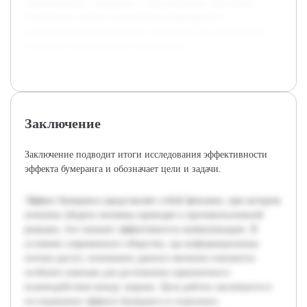
экспериментов, связанных с этим явлением. На основе
полученных данных планируется сформировать
структурированный материал, полезный для дальнейшего
изучения и практического применения.
Заключение
Заключение подводит итоги исследования эффективности
эффекта бумеранга и обозначает цели и задачи.
Эффект бумеранга представляет собой феномен, при котором
попытки убедить человека приводят к противоположной
реакции, что снижает эффективность коммуникации. В
условиях современного общества, где информационные
потоки растут, понимание данного явления становится
особенно важным для достижения гармоничного
взаимодействия между людьми. Цель работы заключается в
исследовании эффекта бумеранга в социально-