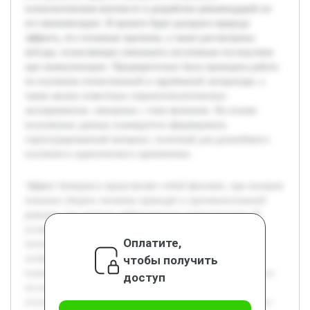
психологическом контексте и разработке рекомендаций по
его минимизации. В проекте будет раскрыта природа
эффекта, его основные причины, а также рассмотрены
методы, позволяющие уменьшить негативные последствия
при коммуникации. Предварительно была проведена работа
по изучению отечественной и зарубежной литературы, а
также анализ известныx социопсихологических
экспериментов, связанных с этим явлением. На основе
полученных данных планируется сформировать
структурированный материал, полезный для дальнейшего
изучения и практического применения.
Эффект бумеранга представляет собой феномен, при котором
попытки убедить человека приводят к противоположной
реакции, что снижает эффективность коммуникации. В
условиях современного общества, где информационные
Оплатите,
потоки растут, понимание данного явления становится
чтобы получить
особенно важным для достижения гармоничного
взаимодействия между людьми. Цель работы заключается в
доступ
исследовании эффекта бумеранга в социально-
психологическом контексте и разработке рекомендаций по