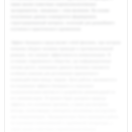
также анализ известныx социопсихологических
экспериментов, связанных с этим явлением. На основе
полученных данных планируется сформировать
структурированный материал, полезный для дальнейшего
изучения и практического применения.
Эффект бумеранга представляет собой феномен, при котором
попытки убедить человека приводят к противоположной
реакции, что снижает эффективность коммуникации. В
условиях современного общества, где информационные
потоки растут, понимание данного явления становится
особенно важным для достижения гармоничного
взаимодействия между людьми. Цель работы заключается в
исследовании эффекта бумеранга в социально-
психологическом контексте и разработке рекомендаций по
его минимизации. В проекте будет раскрыта природа
эффекта, его основные причины, а также рассмотрены
методы, позволяющие уменьшить негативные последствия
при коммуникации. Предварительно была проведена работа
по изучению отечественной и зарубежной литературы, а
также анализ известныx социопсихологических