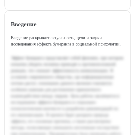
Введение
Введение раскрывает актуальность, цели и задачи
исследования эффекта бумеранга в социальной психологии.
Эффект бумеранга представляет собой феномен, при котором
попытки убедить человека приводят к противоположной
реакции, что снижает эффективность коммуникации. В
условиях современного общества, где информационные
потоки растут, понимание данного явления становится
особенно важным для достижения гармоничного
взаимодействия между людьми. Цель работы заключается в
исследовании эффекта бумеранга в социально-
психологическом контексте и разработке рекомендаций по
его минимизации. В проекте будет раскрыта природа
эффекта, его основные причины, а также рассмотрены
методы, позволяющие уменьшить негативные последствия
при коммуникации. Предварительно была проведена работа