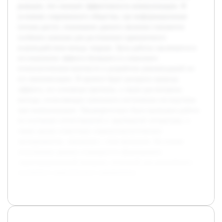
реакции, что снижает эффективность коммуникации. В
условиях современного общества, где информационные
потоки растут, понимание данного явления становится
особенно важным для достижения гармоничного
взаимодействия между людьми. Цель работы заключается в
исследовании эффекта бумеранга в социально-
психологическом контексте и разработке рекомендаций по
его минимизации. В проекте будет раскрыта природа
эффекта, его основные причины, а также рассмотрены
методы, позволяющие уменьшить негативные последствия
при коммуникации. Предварительно была проведена работа
по изучению отечественной и зарубежной литературы, а
также анализ известныx социопсихологических
экспериментов, связанных с этим явлением. На основе
полученных данных планируется сформировать
структурированный материал, полезный для дальнейшего
изучения и практического применения.