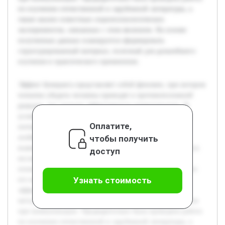
по изучению отечественной и зарубежной литературы, а
также анализ известныx социопсихологических
экспериментов, связанных с этим явлением. На основе
полученных данных планируется сформировать
структурированный материал, полезный для дальнейшего
изучения и практического применения.
Эффект бумеранга представляет собой феномен, при котором
попытки убедить человека приводят к противоположной
реакции, что снижает эффективность коммуникации. В
условиях современного общества, где информационные
Оплатите,
потоки растут, понимание данного явления становится
чтобы получить
особенно важным для достижения гармоничного
взаимодействия между людьми. Цель работы заключается в
доступ
исследовании эффекта бумеранга в социально-
психологическом контексте и разработке рекомендаций по
Узнать стоимость
его минимизации. В проекте будет раскрыта природа
эффекта, его основные причины, а также рассмотрены
методы, позволяющие уменьшить негативные последствия
при коммуникации. Предварительно была проведена работа
по изучению отечественной и зарубежной литературы, а