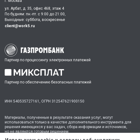
г. Москва
ул. Арбат, д. 35, офис 468, этаж 4
По будням: пн.-пт. c 9:00 до 21:00,
Выходные: суббота, воскресенье
client@work5.ru
Партнер по процессингу электронных платежей
Партнер по обеспечению безопасных платежей
ИНН 540535727161,
ОГРН 312547621900150
Материалы, полученные в результате оказания услуг, могут
использоваться только в качестве дополнительного инструмента для
решения имеющихся у вас задач, сбора информации и источников,
но не являются готовым решением.
* №1 на рынке консультационных услуг для студентов по количеству