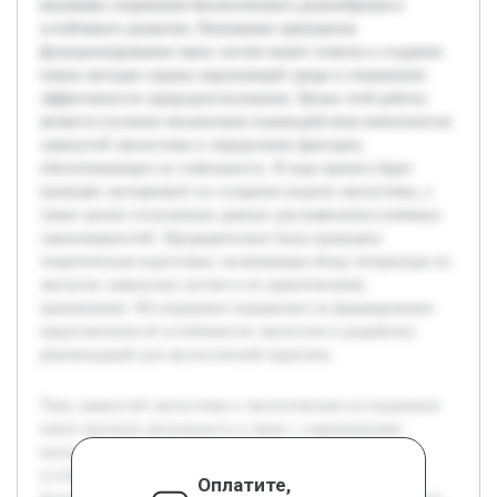
вызовами сохранения биологического разнообразия и
устойчивого развития. Понимание принципов
функционирования таких систем может помочь в создании
новых методов охраны окружающей среды и повышения
эффективности природопользования. Целью этой работы
является изучение механизмов взаимодействия компонентов
замкнутой экосистемы и определение факторов,
обеспечивающих ее стабильность. В ходе проекта будет
проведён эксперимент по созданию модели экосистемы, а
также анализ полученных данных для выявления ключевых
закономерностей. Предварительно была проведена
теоретическая подготовка, включающая обзор литературы по
экологии замкнутых систем и их практическому
применению. Исследование направлено на формирование
представления об устойчивости экосистем и разработку
рекомендаций для экологической практики.
Тема замкнутой экосистемы в экологическом исследовании
имеет высокую актуальность в связи с современными
вызовами сохранения биологического разнообразия и
устойчивого развития. Понимание принципов
Оплатите,