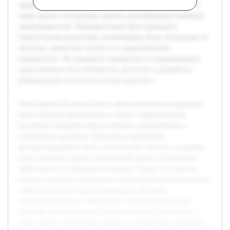
проведён эксперимент по созданию модели экосистемы, а
также анализ полученных данных для выявления ключевых
закономерностей. Предварительно была проведена
теоретическая подготовка, включающая обзор литературы по
экологии замкнутых систем и их практическому
применению. Исследование направлено на формирование
представления об устойчивости экосистем и разработку
рекомендаций для экологической практики.
Тема замкнутой экосистемы в экологическом исследовании
имеет высокую актуальность в связи с современными
вызовами сохранения биологического разнообразия и
устойчивого развития. Понимание принципов
функционирования таких систем может помочь в создании
новых методов охраны окружающей среды и повышения
эффективности природопользования. Целью этой работы
является изучение механизмов взаимодействия компонентов
замкнутой экосистемы и определение факторов,
обеспечивающих ее стабильность. В ходе проекта будет
проведён эксперимент по созданию модели экосистемы, а
также анализ полученных данных для выявления ключевых