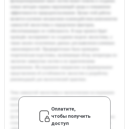
функционирования таких систем может помочь в создании
новых методов охраны окружающей среды и повышения
эффективности природопользования. Целью этой работы
является изучение механизмов взаимодействия компонентов
замкнутой экосистемы и определение факторов,
обеспечивающих ее стабильность. В ходе проекта будет
проведён эксперимент по созданию модели экосистемы, а
также анализ полученных данных для выявления ключевых
закономерностей. Предварительно была проведена
теоретическая подготовка, включающая обзор литературы по
экологии замкнутых систем и их практическому
применению. Исследование направлено на формирование
представления об устойчивости экосистем и разработку
рекомендаций для экологической практики.
Тема замкнутой экосистемы в экологическом исследовании
имеет высокую актуальность в связи с современными
вызовами сохранения биологического разнообразия и
Оплатите,
устойчивого развития. Понимание принципов
чтобы получить
функционирования таких систем может помочь в создании
доступ
новых методов охраны окружающей среды и повышения
эффективности природопользования. Целью этой работы