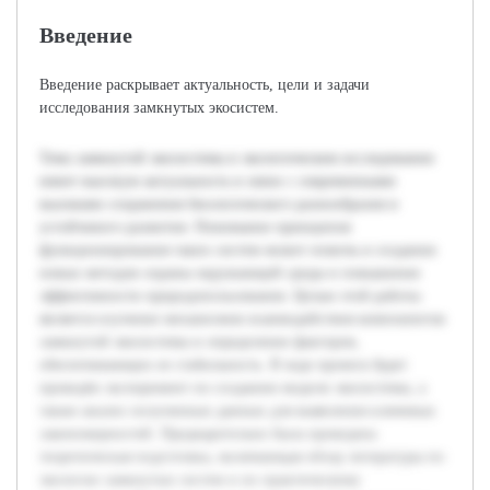
Введение
Введение раскрывает актуальность, цели и задачи
исследования замкнутых экосистем.
Тема замкнутой экосистемы в экологическом исследовании
имеет высокую актуальность в связи с современными
вызовами сохранения биологического разнообразия и
устойчивого развития. Понимание принципов
функционирования таких систем может помочь в создании
новых методов охраны окружающей среды и повышения
эффективности природопользования. Целью этой работы
является изучение механизмов взаимодействия компонентов
замкнутой экосистемы и определение факторов,
обеспечивающих ее стабильность. В ходе проекта будет
проведён эксперимент по созданию модели экосистемы, а
также анализ полученных данных для выявления ключевых
закономерностей. Предварительно была проведена
теоретическая подготовка, включающая обзор литературы по
экологии замкнутых систем и их практическому