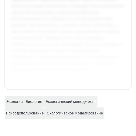
является изучение механизмов взаимодействия компонентов
замкнутой экосистемы и определение факторов,
обеспечивающих ее стабильность. В ходе проекта будет
проведён эксперимент по созданию модели экосистемы, а
также анализ полученных данных для выявления ключевых
закономерностей. Предварительно была проведена
теоретическая подготовка, включающая обзор литературы по
экологии замкнутых систем и их практическому
применению. Исследование направлено на формирование
представления об устойчивости экосистем и разработку
рекомендаций для экологической практики.
Экология
Биология
Экологический менеджмент
Природопользование
Экологическое моделирование