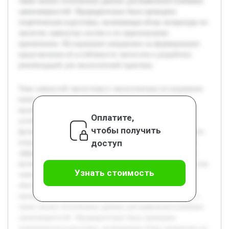
также анализ полученных данных для выявления ключевых
закономерностей. Предварительно была проведена
теоретическая подготовка, включающая обзор литературы по
экологии замкнутых систем и их практическому
применению. Исследование направлено на формирование
представления об устойчивости экосистем и разработку
рекомендаций для экологической практики.
Тема замкнутой экосистемы в экологическом исследовании
имеет высокую актуальность в связи с современными
вызовами сохранения биологического разнообразия и
Оплатите,
устойчивого развития. Понимание принципов
чтобы получить
функционирования таких систем может помочь в создании
доступ
новых методов охраны окружающей среды и повышения
эффективности природопользования. Целью этой работы
является изучение механизмов взаимодействия компонентов
Узнать стоимость
замкнутой экосистемы и определение факторов,
обеспечивающих ее стабильность. В ходе проекта будет
проведён эксперимент по созданию модели экосистемы, а
также анализ полученных данных для выявления ключевых
закономерностей. Предварительно была проведена
теоретическая подготовка, включающая обзор литературы по