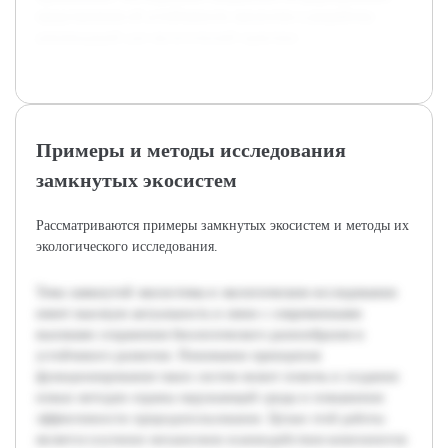
представления об устойчивости экосистем и разработку
рекомендаций для экологической практики.
Примеры и методы исследования
замкнутых экосистем
Рассматриваются примеры замкнутых экосистем и методы их
экологического исследования.
Тема замкнутой экосистемы в экологическом исследовании
имеет высокую актуальность в связи с современными
вызовами сохранения биологического разнообразия и
устойчивого развития. Понимание принципов
функционирования таких систем может помочь в создании
новых методов охраны окружающей среды и повышения
эффективности природопользования. Целью этой работы
является изучение механизмов взаимодействия компонентов