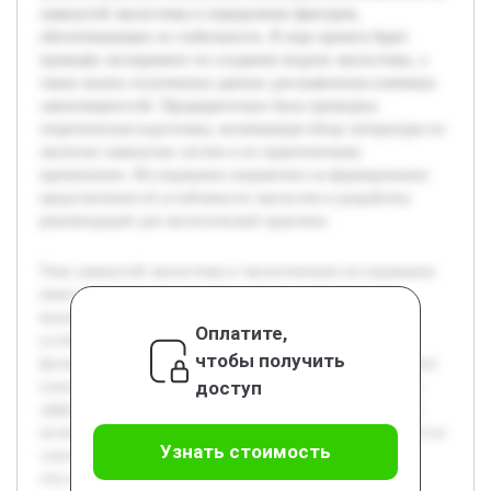
замкнутой экосистемы и определение факторов,
обеспечивающих ее стабильность. В ходе проекта будет
проведён эксперимент по созданию модели экосистемы, а
также анализ полученных данных для выявления ключевых
закономерностей. Предварительно была проведена
теоретическая подготовка, включающая обзор литературы по
экологии замкнутых систем и их практическому
применению. Исследование направлено на формирование
представления об устойчивости экосистем и разработку
рекомендаций для экологической практики.
Тема замкнутой экосистемы в экологическом исследовании
имеет высокую актуальность в связи с современными
вызовами сохранения биологического разнообразия и
Оплатите,
устойчивого развития. Понимание принципов
чтобы получить
функционирования таких систем может помочь в создании
доступ
новых методов охраны окружающей среды и повышения
эффективности природопользования. Целью этой работы
является изучение механизмов взаимодействия компонентов
Узнать стоимость
замкнутой экосистемы и определение факторов,
обеспечивающих ее стабильность. В ходе проекта будет