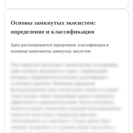
Основы замкнутых экосистем:
определение и классификация
Здесь рассматриваются определения, классификация и
основные компоненты замкнутых экосистем.
Тема замкнутой экосистемы в экологическом исследовании
имеет высокую актуальность в связи с современными
вызовами сохранения биологического разнообразия и
устойчивого развития. Понимание принципов
функционирования таких систем может помочь в создании
новых методов охраны окружающей среды и повышения
эффективности природопользования. Целью этой работы
является изучение механизмов взаимодействия компонентов
замкнутой экосистемы и определение факторов,
обеспечивающих ее стабильность. В ходе проекта будет
проведён эксперимент по созданию модели экосистемы, а