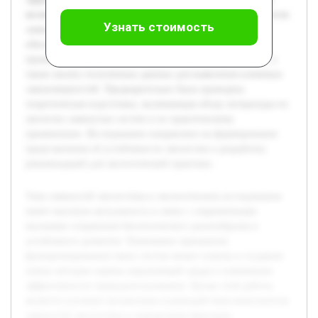
является изучение механизмов взаимодействия компонентов
Узнать стоимость
замкнутой экосистемы и определение факторов,
обеспечивающих ее стабильность. В ходе проекта будет
проведён эксперимент по созданию модели экосистемы, а
также анализ полученных данных для выявления ключевых
закономерностей. Предварительно была проведена
теоретическая подготовка, включающая обзор литературы по
экологии замкнутых систем и их практическому
применению. Исследование направлено на формирование
представления об устойчивости экосистем и разработку
рекомендаций для экологической практики.
Тема замкнутой экосистемы в экологическом исследовании
имеет высокую актуальность в связи с современными
вызовами сохранения биологического разнообразия и
устойчивого развития. Понимание принципов
функционирования таких систем может помочь в создании
новых методов охраны окружающей среды и повышения
эффективности природопользования. Целью этой работы
является изучение механизмов взаимодействия компонентов
замкнутой экосистемы и определение факторов,