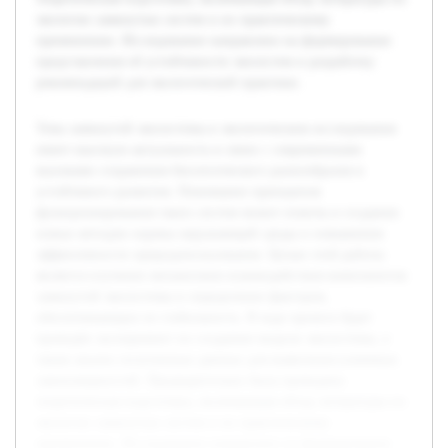
экологии замкнутых систем и их практическому
применению. Исследование направлено на формирование
представления об устойчивости экосистем и разработку
рекомендаций для экологической практики.
Тема замкнутой экосистемы в экологическом исследовании
имеет высокую актуальность в связи с современными
вызовами сохранения биологического разнообразия и
устойчивого развития. Понимание принципов
функционирования таких систем может помочь в создании
новых методов охраны окружающей среды и повышения
эффективности природопользования. Целью этой работы
является изучение механизмов взаимодействия компонентов
замкнутой экосистемы и определение факторов,
обеспечивающих ее стабильность. В ходе проекта будет
проведён эксперимент по созданию модели экосистемы, а
также анализ полученных данных для выявления ключевых
закономерностей. Предварительно была проведена
теоретическая подготовка, включающая обзор литературы по
экологии замкнутых систем и их практическому
применению. Исследование направлено на формирование