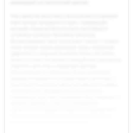
рекомендаций для экологической практики.
Тема замкнутой экосистемы в экологическом исследовании
имеет высокую актуальность в связи с современными
вызовами сохранения биологического разнообразия и
устойчивого развития. Понимание принципов
функционирования таких систем может помочь в создании
новых методов охраны окружающей среды и повышения
эффективности природопользования. Целью этой работы
является изучение механизмов взаимодействия компонентов
замкнутой экосистемы и определение факторов,
обеспечивающих ее стабильность. В ходе проекта будет
проведён эксперимент по созданию модели экосистемы, а
также анализ полученных данных для выявления ключевых
закономерностей. Предварительно была проведена
теоретическая подготовка, включающая обзор литературы по
экологии замкнутых систем и их практическому
применению. Исследование направлено на формирование
представления об устойчивости экосистем и разработку
рекомендаций для экологической практики.