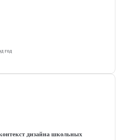
од год
 контекст дизайна школьных