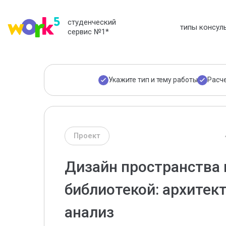
студенческий
типы консул
сервис №1
*
Укажите тип и тему работы
Расч
Проект
Дизайн пространства
библиотекой: архите
анализ