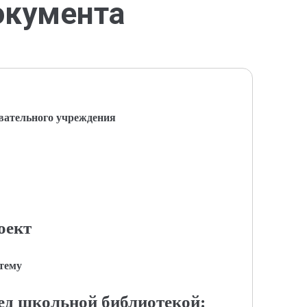
окумента
вательного учреждения
оект
 тему
ед школьной библиотекой: