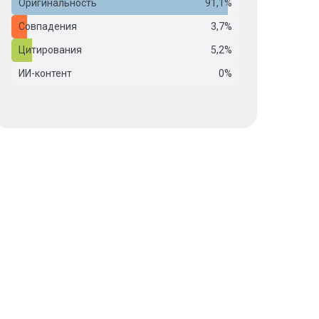
Оригинальность
91,1%
Совпадения
3,7%
Цитирования
5,2%
ИИ-контент
0%