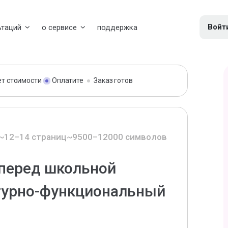
Войт
ьтаций
о сервисе
поддержка
ет стоимости
Оплатите
Заказ готов
~12–14 страниц
~9500–12000 символов
 перед школьной
ктурно-функциональный