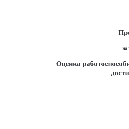
Пр
на
Оценка работоспособн
дост