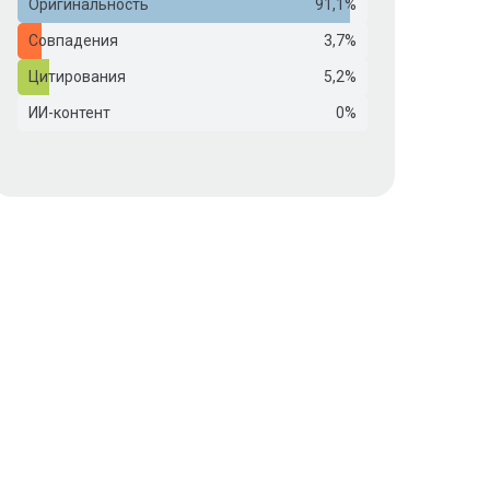
Оригинальность
91,1%
Совпадения
3,7%
Цитирования
5,2%
ИИ-контент
0%