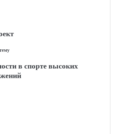
оект
 тему
ости в спорте высоких
ижений