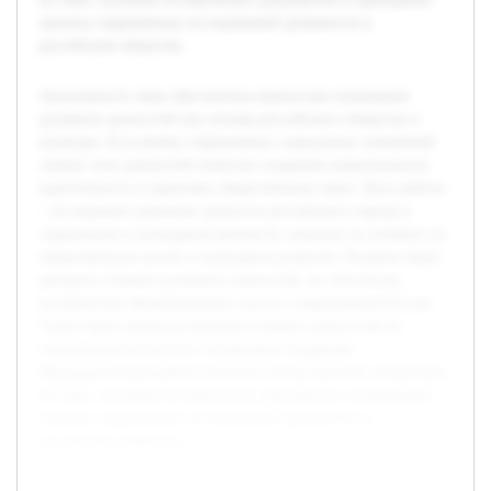
анализа современных исследований духовности в
российском обществе.
Актуальность темы обусловлена важностью понимания
духовных ценностей как основы российского общества и
культуры. В условиях современных социальных изменений
знание этих ценностей помогает сохранять национальную
идентичность и укреплять общественные связи. Цель работы
– исследовать духовные ценности российского народа в
социальном и культурном контексте, показать их влияние на
общественную жизнь и культурное развитие. В работе будет
раскрыто понятие духовных ценностей, их типология,
историческое формирование и роль в современной России.
Также будет проанализировано влияние ценностей на
социальные институты и культурные традиции.
Предварительная работа включает обзор научной литературы
по теме, изучение исторических документов и проведение
анализа современных исследований духовности в
российском обществе.