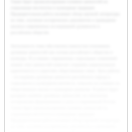
Также будет проанализировано влияние ценностей на
социальные институты и культурные традиции.
Предварительная работа включает обзор научной литературы
по теме, изучение исторических документов и проведение
анализа современных исследований духовности в
российском обществе.
Актуальность темы обусловлена важностью понимания
духовных ценностей как основы российского общества и
культуры. В условиях современных социальных изменений
знание этих ценностей помогает сохранять национальную
идентичность и укреплять общественные связи. Цель работы
– исследовать духовные ценности российского народа в
социальном и культурном контексте, показать их влияние на
общественную жизнь и культурное развитие. В работе будет
раскрыто понятие духовных ценностей, их типология,
историческое формирование и роль в современной России.
Также будет проанализировано влияние ценностей на
социальные институты и культурные традиции.
Предварительная работа включает обзор научной литературы
по теме, изучение исторических документов и проведение