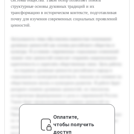
системы общества. Такой обзор позволяет понять
структурные основы духовных традиций и их
трансформацию в историческом контексте, подготавливая
почву для изучения современных социальных проявлений
ценностей.
Актуальность темы обусловлена важностью понимания
духовных ценностей как основы российского общества и
культуры. В условиях современных социальных изменений
знание этих ценностей помогает сохранять национальную
идентичность и укреплять общественные связи. Цель работы
– исследовать духовные ценности российского народа в
социальном и культурном контексте, показать их влияние на
общественную жизнь и культурное развитие. В работе будет
раскрыто понятие духовных ценностей, их типология,
историческое формирование и роль в современной России.
Также будет проанализировано влияние ценностей на
социальные институты и культурные традиции.
Предварительная работа включает обзор научной литературы
Оплатите,
по теме, изучение исторических документов и проведение
чтобы получить
анализа современных исследований духовности в
доступ
российском обществе.