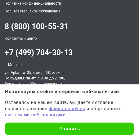
Политика конфиденциальности
Пользовательское соглашение
8 (800) 100-55-31
Контактный центр
+7 (499) 704-30-13
г. Москва
ул. Арбат, д. 35, офис 468, этаж 4
По будням: пн.-пт. c 9:00 до 21:00,
Выходные: суббота, воскресенье
client@work5.ru
Используем cookie и сервисы веб-аналитики
Оставаясь на нашем сайте, вы даете согласие
на использование
файлов cookies
и сбор данных
системами веб-аналитики
Партнер по процессингу электронных платежей
Узнать стоимость
Принять