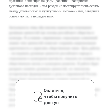
практики, влияющие на формирование и восприятие
духовного наследия. Этот раздел иллюстрирует взаимосвязь
между духовностью и культурными выражениями, завершая
основную часть исследования.
Актуальность темы обусловлена важностью понимания
духовных ценностей как основы российского общества и
культуры. В условиях современных социальных изменений
знание этих ценностей помогает сохранять национальную
идентичность и укреплять общественные связи. Цель работы
– исследовать духовные ценности российского народа в
социальном и культурном контексте, показать их влияние на
общественную жизнь и культурное развитие. В работе будет
раскрыто понятие духовных ценностей, их типология,
историческое формирование и роль в современной России.
Также будет проанализировано влияние ценностей на
социальные институты и культурные традиции.
Предварительная работа включает обзор научной литературы
Оплатите,
по теме, изучение исторических документов и проведение
чтобы получить
анализа современных исследований духовности в
доступ
российском обществе.