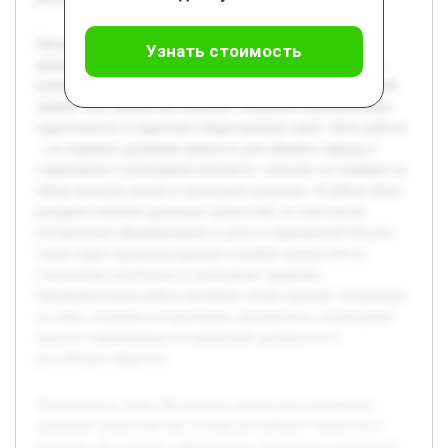
Актуальность темы обусловлена важностью понимания
Узнать стоимость
духовных ценностей как основы российского общества и
культуры. В условиях современных социальных изменений
знание этих ценностей помогает сохранять национальную
идентичность и укреплять общественные связи. Цель работы
– исследовать духовные ценности российского народа в
социальном и культурном контексте, показать их влияние на
общественную жизнь и культурное развитие. В работе будет
раскрыто понятие духовных ценностей, их типология,
историческое формирование и роль в современной России.
Также будет проанализировано влияние ценностей на
социальные институты и культурные традиции.
Предварительная работа включает обзор научной литературы
по теме, изучение исторических документов и проведение
анализа современных исследований духовности в
российском обществе.
Актуальность темы обусловлена важностью понимания
духовных ценностей как основы российского общества и
культуры. В условиях современных социальных изменений