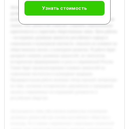
Актуальность темы обусловлена важностью понимания
Узнать стоимость
духовных ценностей как основы российского общества и
культуры. В условиях современных социальных изменений
знание этих ценностей помогает сохранять национальную
идентичность и укреплять общественные связи. Цель работы
– исследовать духовные ценности российского народа в
социальном и культурном контексте, показать их влияние на
общественную жизнь и культурное развитие. В работе будет
раскрыто понятие духовных ценностей, их типология,
историческое формирование и роль в современной России.
Также будет проанализировано влияние ценностей на
социальные институты и культурные традиции.
Предварительная работа включает обзор научной литературы
по теме, изучение исторических документов и проведение
анализа современных исследований духовности в
российском обществе.
Актуальность темы обусловлена важностью понимания
духовных ценностей как основы российского общества и
культуры. В условиях современных социальных изменений