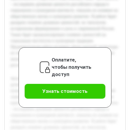
– исследовать духовные ценности российского народа в
социальном и культурном контексте, показать их влияние на
общественную жизнь и культурное развитие. В работе будет
раскрыто понятие духовных ценностей, их типология,
историческое формирование и роль в современной России.
Также будет проанализировано влияние ценностей на
социальные институты и культурные традиции.
Предварительная работа включает обзор научной литературы
по теме, изучение исторических документов и проведение
Оплатите,
анализа современных исследований духовности в
российском обществе.
чтобы получить
доступ
Актуальность темы обусловлена важностью понимания
духовных ценностей как основы российского общества и
Узнать стоимость
культуры. В условиях современных социальных изменений
знание этих ценностей помогает сохранять национальную
идентичность и укреплять общественные связи. Цель работы
– исследовать духовные ценности российского народа в
социальном и культурном контексте, показать их влияние на
общественную жизнь и культурное развитие. В работе будет
раскрыто понятие духовных ценностей, их типология,