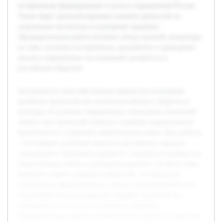
историческое формирование и роль в современной России.
Также будет проанализировано влияние ценностей на
социальные институты и культурные традиции.
Предварительная работа включает обзор научной литературы
по теме, изучение исторических документов и проведение
анализа современных исследований духовности в
российском обществе.
Актуальность темы обусловлена важностью понимания
духовных ценностей как основы российского общества и
культуры. В условиях современных социальных изменений
знание этих ценностей помогает сохранять национальную
идентичность и укреплять общественные связи. Цель работы
– исследовать духовные ценности российского народа в
социальном и культурном контексте, показать их влияние на
общественную жизнь и культурное развитие. В работе будет
раскрыто понятие духовных ценностей, их типология,
историческое формирование и роль в современной России.
Также будет проанализировано влияние ценностей на
социальные институты и культурные традиции.
Предварительная работа включает обзор научной литературы