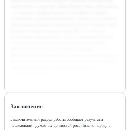
знание этих ценностей помогает сохранять национальную
идентичность и укреплять общественные связи. Цель работы
– исследовать духовные ценности российского народа в
социальном и культурном контексте, показать их влияние на
общественную жизнь и культурное развитие. В работе будет
раскрыто понятие духовных ценностей, их типология,
историческое формирование и роль в современной России.
Также будет проанализировано влияние ценностей на
социальные институты и культурные традиции.
Предварительная работа включает обзор научной литературы
по теме, изучение исторических документов и проведение
анализа современных исследований духовности в
российском обществе.
Заключение
Заключительный раздел работы обобщает результаты
исследования духовных ценностей российского народа в