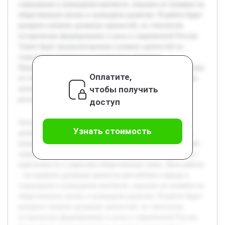
социальном и культурном контексте, показать их влияние на
общественную жизнь и культурное развитие. В работе будет
раскрыто понятие духовных ценностей, их типология,
историческое формирование и роль в современной России.
Также будет проанализировано влияние ценностей на
социальные институты и культурные традиции.
Предварительная работа включает обзор научной литературы
Оплатите,
по теме, изучение исторических документов и проведение
чтобы получить
анализа современных исследований духовности в
российском обществе.
доступ
Актуальность темы обусловлена важностью понимания
Узнать стоимость
духовных ценностей как основы российского общества и
культуры. В условиях современных социальных изменений
знание этих ценностей помогает сохранять национальную
идентичность и укреплять общественные связи. Цель работы
– исследовать духовные ценности российского народа в
социальном и культурном контексте, показать их влияние на
общественную жизнь и культурное развитие. В работе будет
раскрыто понятие духовных ценностей, их типология,
историческое формирование и роль в современной России.