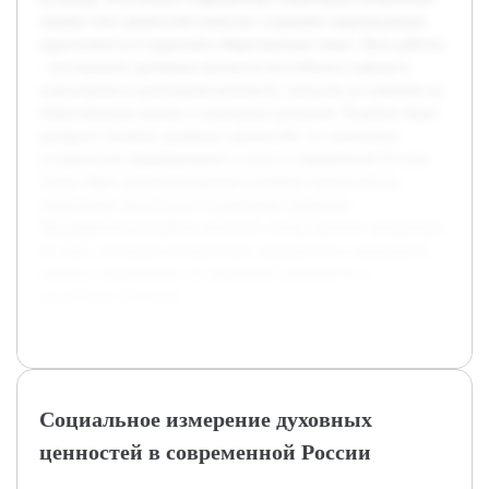
знание этих ценностей помогает сохранять национальную
идентичность и укреплять общественные связи. Цель работы
– исследовать духовные ценности российского народа в
социальном и культурном контексте, показать их влияние на
общественную жизнь и культурное развитие. В работе будет
раскрыто понятие духовных ценностей, их типология,
историческое формирование и роль в современной России.
Также будет проанализировано влияние ценностей на
социальные институты и культурные традиции.
Предварительная работа включает обзор научной литературы
по теме, изучение исторических документов и проведение
анализа современных исследований духовности в
российском обществе.
Социальное измерение духовных
ценностей в современной России