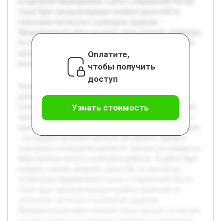
историческое формирование и роль в современной России.
Также будет проанализировано влияние ценностей на
социальные институты и культурные традиции.
Предварительная работа включает обзор научной литературы
по теме, изучение исторических документов и проведение
Оплатите,
анализа современных исследований духовности в
российском обществе.
чтобы получить
доступ
Актуальность темы обусловлена важностью понимания
духовных ценностей как основы российского общества и
Узнать стоимость
культуры. В условиях современных социальных изменений
знание этих ценностей помогает сохранять национальную
идентичность и укреплять общественные связи. Цель работы
– исследовать духовные ценности российского народа в
социальном и культурном контексте, показать их влияние на
общественную жизнь и культурное развитие. В работе будет
раскрыто понятие духовных ценностей, их типология,
историческое формирование и роль в современной России.
Также будет проанализировано влияние ценностей на
социальные институты и культурные традиции.
Предварительная работа включает обзор научной литературы
по теме, изучение исторических документов и проведение