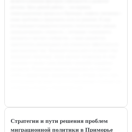
является ключевым фактором стабильности и развития
региона. Цель данной работы — исследовать
иммиграционные процессы в Приморье, выявить связанные с
ними проблемы и предложить пути их решения. В ходе
исследования планируется изучить статистические данные,
проанализировать сложности, с которыми сталкиваются
мигранты и местное сообщество, а также разработать
практические рекомендации для повышения эффективности
адаптационных мер. Предварительная работа включает сбор
актуальной статистики, обзор научной литературы по теме
миграции и анализ существующих программ поддержки
мигрантов. Реализация проекта направлена на создание
отчёта с конкретными предложениями, которые смогут быть
использованы органами власти и социальными службами для
улучшения ситуации в Приморском крае.
Стратегии и пути решения проблем
миграционной политики в Приморье