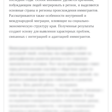
побуждающим людей мигрировать в регион, и выделяются
основные страны и регионы происхождения иммигрантов.
Рассматриваются также особенности внутренней и
международной миграции, влияющие на социально-
экономическую структуру края. Полученные результаты
создают основу для выявления характерных проблем,
связанных с интеграцией и адаптацией иммигрантов.
Иммиграция населения Приморского края остаётся
актуальной темой, поскольку она напрямую влияет на
демографическое развитие региона и его социально-
экономическое состояние. Рост числе прибывающих ставит
перед региональными властями и обществом задачи по
обеспечению адаптации и интеграции новых жителей, что
является ключевым фактором стабильности и развития
региона. Цель данной работы — исследовать
иммиграционные процессы в Приморье, выявить связанные с
ними проблемы и предложить пути их решения. В ходе
исследования планируется изучить статистические данные,
проанализировать сложности, с которыми сталкиваются
мигранты и местное сообщество, а также разработать