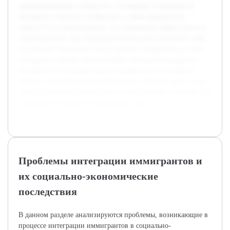
проанализировать сложности, с которыми сталкиваются
мигранты и местное сообщество, а также разработать
практические рекомендации для повышения эффективности
адаптационных мер. Предварительная работа включает сбор
актуальной статистики, обзор научной литературы по теме
миграции и анализ существующих программ поддержки
мигрантов. Реализация проекта направлена на создание
отчёта с конкретными предложениями, которые смогут быть
использованы органами власти и социальными службами для
улучшения ситуации в Приморском крае.
Проблемы интеграции иммигрантов и
их социально-экономические
последствия
В данном разделе анализируются проблемы, возникающие в
процессе интеграции иммигрантов в социально-