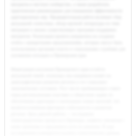
мигранты и местное сообщество, а также разработать
практические рекомендации для повышения эффективности
адаптационных мер. Предварительная работа включает сбор
актуальной статистики, обзор научной литературы по теме
миграции и анализ существующих программ поддержки
мигрантов. Реализация проекта направлена на создание
отчёта с конкретными предложениями, которые смогут быть
использованы органами власти и социальными службами для
улучшения ситуации в Приморском крае.
Иммиграция населения Приморского края остаётся
актуальной темой, поскольку она напрямую влияет на
демографическое развитие региона и его социально-
экономическое состояние. Рост числе прибывающих ставит
перед региональными властями и обществом задачи по
обеспечению адаптации и интеграции новых жителей, что
является ключевым фактором стабильности и развития
региона. Цель данной работы — исследовать
иммиграционные процессы в Приморье, выявить связанные с
ними проблемы и предложить пути их решения. В ходе
исследования планируется изучить статистические данные,