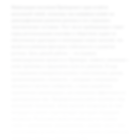
Иммиграция населения Приморского края остаётся
актуальной темой, поскольку она напрямую влияет на
демографическое развитие региона и его социально-
экономическое состояние. Рост числе прибывающих ставит
перед региональными властями и обществом задачи по
обеспечению адаптации и интеграции новых жителей, что
является ключевым фактором стабильности и развития
региона. Цель данной работы — исследовать
иммиграционные процессы в Приморье, выявить связанные с
ними проблемы и предложить пути их решения. В ходе
исследования планируется изучить статистические данные,
проанализировать сложности, с которыми сталкиваются
мигранты и местное сообщество, а также разработать
практические рекомендации для повышения эффективности
адаптационных мер. Предварительная работа включает сбор
актуальной статистики, обзор научной литературы по теме
миграции и анализ существующих программ поддержки
мигрантов. Реализация проекта направлена на создание
отчёта с конкретными предложениями, которые смогут быть
использованы органами власти и социальными службами для
улучшения ситуации в Приморском крае.