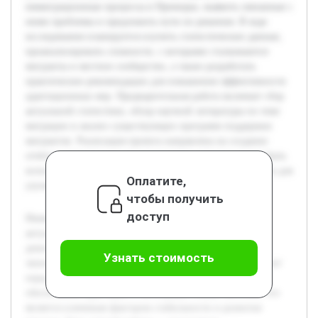
иммиграционные процессы в Приморье, выявить связанные с
ними проблемы и предложить пути их решения. В ходе
исследования планируется изучить статистические данные,
проанализировать сложности, с которыми сталкиваются
мигранты и местное сообщество, а также разработать
практические рекомендации для повышения эффективности
адаптационных мер. Предварительная работа включает сбор
актуальной статистики, обзор научной литературы по теме
миграции и анализ существующих программ поддержки
мигрантов. Реализация проекта направлена на создание
отчёта с конкретными предложениями, которые смогут быть
использованы органами власти и социальными службами для
Оплатите,
улучшения ситуации в Приморском крае.
чтобы получить
доступ
Иммиграция населения Приморского края остаётся
актуальной темой, поскольку она напрямую влияет на
демографическое развитие региона и его социально-
Узнать стоимость
экономическое состояние. Рост числе прибывающих ставит
перед региональными властями и обществом задачи по
обеспечению адаптации и интеграции новых жителей, что
является ключевым фактором стабильности и развития