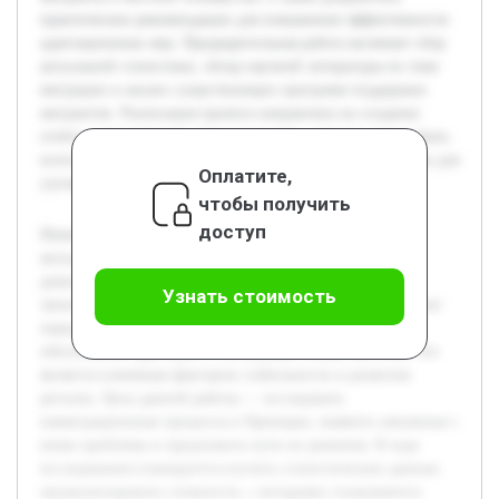
практические рекомендации для повышения эффективности
адаптационных мер. Предварительная работа включает сбор
актуальной статистики, обзор научной литературы по теме
миграции и анализ существующих программ поддержки
мигрантов. Реализация проекта направлена на создание
отчёта с конкретными предложениями, которые смогут быть
использованы органами власти и социальными службами для
Оплатите,
улучшения ситуации в Приморском крае.
чтобы получить
доступ
Иммиграция населения Приморского края остаётся
актуальной темой, поскольку она напрямую влияет на
демографическое развитие региона и его социально-
Узнать стоимость
экономическое состояние. Рост числе прибывающих ставит
перед региональными властями и обществом задачи по
обеспечению адаптации и интеграции новых жителей, что
является ключевым фактором стабильности и развития
региона. Цель данной работы — исследовать
иммиграционные процессы в Приморье, выявить связанные с
ними проблемы и предложить пути их решения. В ходе
исследования планируется изучить статистические данные,
проанализировать сложности, с которыми сталкиваются