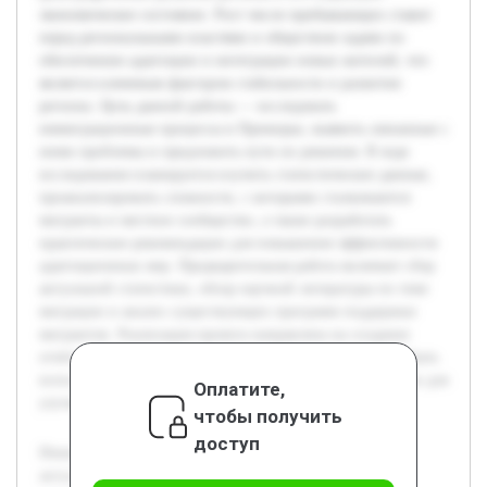
экономическое состояние. Рост числе прибывающих ставит
перед региональными властями и обществом задачи по
обеспечению адаптации и интеграции новых жителей, что
является ключевым фактором стабильности и развития
региона. Цель данной работы — исследовать
иммиграционные процессы в Приморье, выявить связанные с
ними проблемы и предложить пути их решения. В ходе
исследования планируется изучить статистические данные,
проанализировать сложности, с которыми сталкиваются
мигранты и местное сообщество, а также разработать
практические рекомендации для повышения эффективности
адаптационных мер. Предварительная работа включает сбор
актуальной статистики, обзор научной литературы по теме
миграции и анализ существующих программ поддержки
мигрантов. Реализация проекта направлена на создание
отчёта с конкретными предложениями, которые смогут быть
использованы органами власти и социальными службами для
Оплатите,
улучшения ситуации в Приморском крае.
чтобы получить
доступ
Иммиграция населения Приморского края остаётся
актуальной темой, поскольку она напрямую влияет на