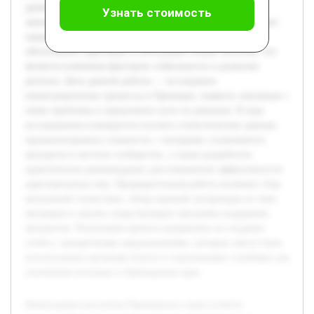
демографическое развитие региона и его социально-
Узнать стоимость
экономическое состояние. Рост числе прибывающих ставит
перед региональными властями и обществом задачи по
обеспечению адаптации и интеграции новых жителей, что
является ключевым фактором стабильности и развития
региона. Цель данной работы — исследовать
иммиграционные процессы в Приморье, выявить связанные с
ними проблемы и предложить пути их решения. В ходе
исследования планируется изучить статистические данные,
проанализировать сложности, с которыми сталкиваются
мигранты и местное сообщество, а также разработать
практические рекомендации для повышения эффективности
адаптационных мер. Предварительная работа включает сбор
актуальной статистики, обзор научной литературы по теме
миграции и анализ существующих программ поддержки
мигрантов. Реализация проекта направлена на создание
отчёта с конкретными предложениями, которые смогут быть
использованы органами власти и социальными службами для
улучшения ситуации в Приморском крае.
Иммиграция населения Приморского края остаётся