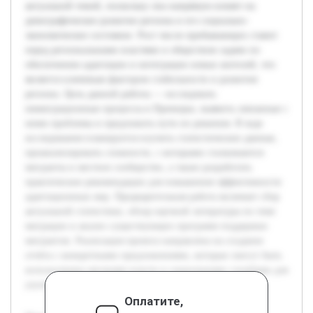
актуальной темой, поскольку она напрямую влияет на
демографическое развитие региона и его социально-
экономическое состояние. Рост числе прибывающих ставит
перед региональными властями и обществом задачи по
обеспечению адаптации и интеграции новых жителей, что
является ключевым фактором стабильности и развития
региона. Цель данной работы — исследовать
иммиграционные процессы в Приморье, выявить связанные с
ними проблемы и предложить пути их решения. В ходе
исследования планируется изучить статистические данные,
проанализировать сложности, с которыми сталкиваются
мигранты и местное сообщество, а также разработать
практические рекомендации для повышения эффективности
адаптационных мер. Предварительная работа включает сбор
актуальной статистики, обзор научной литературы по теме
миграции и анализ существующих программ поддержки
мигрантов. Реализация проекта направлена на создание
отчёта с конкретными предложениями, которые смогут быть
использованы органами власти и социальными службами для
улучшения ситуации в Приморском крае.
Оплатите,