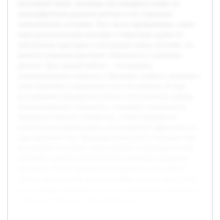
актуальной темой, поскольку она напрямую влияет на
демографическое развитие региона и его социально-
экономическое состояние. Рост числе прибывающих ставит
перед региональными властями и обществом задачи по
обеспечению адаптации и интеграции новых жителей, что
является ключевым фактором стабильности и развития
региона. Цель данной работы — исследовать
иммиграционные процессы в Приморье, выявить связанные с
ними проблемы и предложить пути их решения. В ходе
исследования планируется изучить статистические данные,
проанализировать сложности, с которыми сталкиваются
мигранты и местное сообщество, а также разработать
практические рекомендации для повышения эффективности
адаптационных мер. Предварительная работа включает сбор
актуальной статистики, обзор научной литературы по теме
миграции и анализ существующих программ поддержки
мигрантов. Реализация проекта направлена на создание
отчёта с конкретными предложениями, которые смогут быть
использованы органами власти и социальными службами для
улучшения ситуации в Приморском крае.