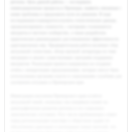
региона. Цель данной работы — исследовать
иммиграционные процессы в Приморье, выявить связанные с
ними проблемы и предложить пути их решения. В ходе
исследования планируется изучить статистические данные,
проанализировать сложности, с которыми сталкиваются
мигранты и местное сообщество, а также разработать
практические рекомендации для повышения эффективности
адаптационных мер. Предварительная работа включает сбор
актуальной статистики, обзор научной литературы по теме
миграции и анализ существующих программ поддержки
мигрантов. Реализация проекта направлена на создание
отчёта с конкретными предложениями, которые смогут быть
использованы органами власти и социальными службами для
улучшения ситуации в Приморском крае.
Иммиграция населения Приморского края остаётся
актуальной темой, поскольку она напрямую влияет на
демографическое развитие региона и его социально-
экономическое состояние. Рост числе прибывающих ставит
перед региональными властями и обществом задачи по
обеспечению адаптации и интеграции новых жителей, что