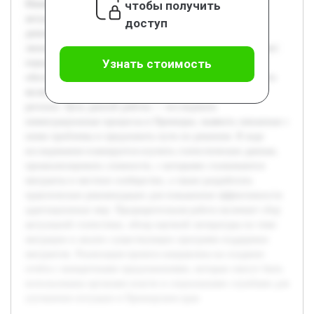
чтобы получить
Иммиграция населения Приморского края остаётся
актуальной темой, поскольку она напрямую влияет на
доступ
демографическое развитие региона и его социально-
экономическое состояние. Рост числе прибывающих ставит
Узнать стоимость
перед региональными властями и обществом задачи по
обеспечению адаптации и интеграции новых жителей, что
является ключевым фактором стабильности и развития
региона. Цель данной работы — исследовать
иммиграционные процессы в Приморье, выявить связанные с
ними проблемы и предложить пути их решения. В ходе
исследования планируется изучить статистические данные,
проанализировать сложности, с которыми сталкиваются
мигранты и местное сообщество, а также разработать
практические рекомендации для повышения эффективности
адаптационных мер. Предварительная работа включает сбор
актуальной статистики, обзор научной литературы по теме
миграции и анализ существующих программ поддержки
мигрантов. Реализация проекта направлена на создание
отчёта с конкретными предложениями, которые смогут быть
использованы органами власти и социальными службами для
улучшения ситуации в Приморском крае.