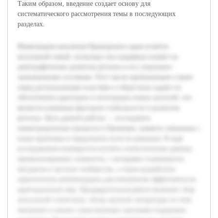
Таким образом, введение создает основу для
систематического рассмотрения темы в последующих
разделах.
Иммиграция населения Приморского края остаётся
актуальной темой, поскольку она напрямую влияет на
демографическое развитие региона и его социально-
экономическое состояние. Рост числе прибывающих ставит
перед региональными властями и обществом задачи по
обеспечению адаптации и интеграции новых жителей, что
является ключевым фактором стабильности и развития
региона. Цель данной работы — исследовать
иммиграционные процессы в Приморье, выявить связанные с
ними проблемы и предложить пути их решения. В ходе
исследования планируется изучить статистические данные,
проанализировать сложности, с которыми сталкиваются
мигранты и местное сообщество, а также разработать
практические рекомендации для повышения эффективности
адаптационных мер. Предварительная работа включает сбор
актуальной статистики, обзор научной литературы по теме
миграции и анализ существующих программ поддержки