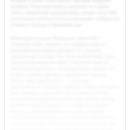
миграции и анализ существующих программ поддержки
мигрантов. Реализация проекта направлена на создание
отчёта с конкретными предложениями, которые смогут быть
использованы органами власти и социальными службами для
улучшения ситуации в Приморском крае.
Иммиграция населения Приморского края остаётся
актуальной темой, поскольку она напрямую влияет на
демографическое развитие региона и его социально-
экономическое состояние. Рост числе прибывающих ставит
перед региональными властями и обществом задачи по
обеспечению адаптации и интеграции новых жителей, что
является ключевым фактором стабильности и развития
региона. Цель данной работы — исследовать
иммиграционные процессы в Приморье, выявить связанные с
ними проблемы и предложить пути их решения. В ходе
исследования планируется изучить статистические данные,
проанализировать сложности, с которыми сталкиваются
мигранты и местное сообщество, а также разработать
практические рекомендации для повышения эффективности
адаптационных мер. Предварительная работа включает сбор
актуальной статистики, обзор научной литературы по теме