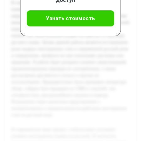
В современном мире процесс глобализации усиливает
влияние иностранных языков на русский. В частности,
широкое распространение модных иностранных слов в речи
Узнать стоимость
вызывает интерес и споры среди лингвистов и пользователей
языка. Актуальность темы обусловлена необходимостью
понять, как заимствования влияют на качество и структуру
русского языка. Целью данной работы является исследование
роли модных иностранных слов в современной русской речи
и определение, являются ли они полезными для языка или
вредными. В работе будет раскрыто понятие заимствований,
проанализированы примеры их употребления, а также
рассмотрены аргументы в пользу и против их
использования. Предварительно была проведена литература
обзор, собрана база примеров из СМИ и соцсетей, что
составило базу для дальнейшего анализа и вывода.
Результатом станет целостное представление о
положительном и отрицательном воздействии иностранных
слов на русский язык.
В современном мире процесс глобализации усиливает
влияние иностранных языков на русский. В частности,