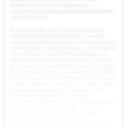
Результатом станет целостное представление о
положительном и отрицательном воздействии иностранных
слов на русский язык.
В современном мире процесс глобализации усиливает
влияние иностранных языков на русский. В частности,
широкое распространение модных иностранных слов в речи
вызывает интерес и споры среди лингвистов и пользователей
языка. Актуальность темы обусловлена необходимостью
понять, как заимствования влияют на качество и структуру
русского языка. Целью данной работы является исследование
роли модных иностранных слов в современной русской речи
и определение, являются ли они полезными для языка или
вредными. В работе будет раскрыто понятие заимствований,
проанализированы примеры их употребления, а также
рассмотрены аргументы в пользу и против их
использования. Предварительно была проведена литература
обзор, собрана база примеров из СМИ и соцсетей, что
составило базу для дальнейшего анализа и вывода.
Результатом станет целостное представление о
положительном и отрицательном воздействии иностранных