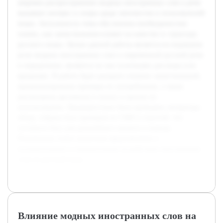
широкое распространение модных иностранных слов в речи
вызывает интерес и споры среди лингвистов и пользователей
языка. Актуальность темы обусловлена необходимостью
понять, как заимствования влияют на качество и структуру
русского языка. Целью данной работы является исследование
роли модных иностранных слов в современной русской речи
и определение, являются ли они полезными для языка или
вредными. В работе будет раскрыто понятие заимствований,
проанализированы примеры их употребления, а также
рассмотрены аргументы в пользу и против их
использования. Предварительно была проведена литература
обзор, собрана база примеров из СМИ и соцсетей, что
составило базу для дальнейшего анализа и вывода.
Результатом станет целостное представление о
положительном и отрицательном воздействии иностранных
слов на русский язык.
Влияние модных иностранных слов на