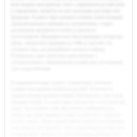
роли модных иностранных слов в современной русской речи
и определение, являются ли они полезными для языка или
вредными. В работе будет раскрыто понятие заимствований,
проанализированы примеры их употребления, а также
рассмотрены аргументы в пользу и против их
использования. Предварительно была проведена литература
обзор, собрана база примеров из СМИ и соцсетей, что
составило базу для дальнейшего анализа и вывода.
Результатом станет целостное представление о
положительном и отрицательном воздействии иностранных
слов на русский язык.
В современном мире процесс глобализации усиливает
влияние иностранных языков на русский. В частности,
широкое распространение модных иностранных слов в речи
вызывает интерес и споры среди лингвистов и пользователей
языка. Актуальность темы обусловлена необходимостью
понять, как заимствования влияют на качество и структуру
русского языка. Целью данной работы является исследование
роли модных иностранных слов в современной русской речи
и определение, являются ли они полезными для языка или