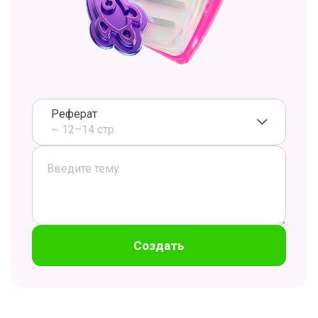
Реферат
~ 12–14 стр.
Создать