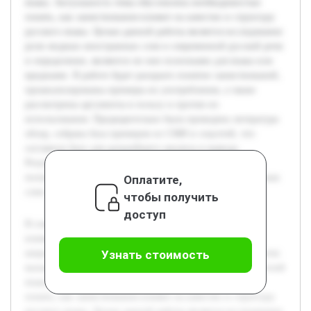
языка. Актуальность темы обусловлена необходимостью
понять, как заимствования влияют на качество и структуру
русского языка. Целью данной работы является исследование
роли модных иностранных слов в современной русской речи
и определение, являются ли они полезными для языка или
вредными. В работе будет раскрыто понятие заимствований,
проанализированы примеры их употребления, а также
рассмотрены аргументы в пользу и против их
использования. Предварительно была проведена литература
обзор, собрана база примеров из СМИ и соцсетей, что
составило базу для дальнейшего анализа и вывода.
Результатом станет целостное представление о
положительном и отрицательном воздействии иностранных
Оплатите,
слов на русский язык.
чтобы получить
доступ
В современном мире процесс глобализации усиливает
влияние иностранных языков на русский. В частности,
широкое распространение модных иностранных слов в речи
Узнать стоимость
вызывает интерес и споры среди лингвистов и пользователей
языка. Актуальность темы обусловлена необходимостью
понять, как заимствования влияют на качество и структуру