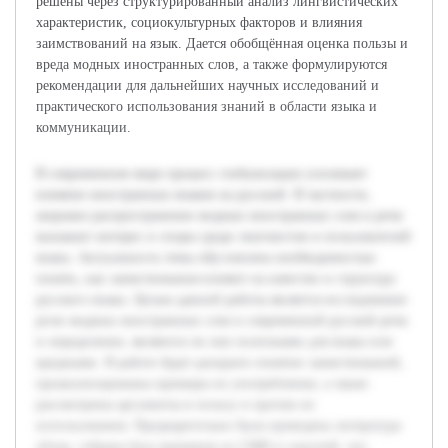
решены через структурированный анализ лингвистических
характеристик, социокультурных факторов и влияния
заимствований на язык. Дается обобщённая оценка пользы и
вреда модных иностранных слов, а также формулируются
рекомендации для дальнейших научных исследований и
практического использования знаний в области языка и
коммуникации.
В современном мире процесс глобализации усиливает
влияние иностранных языков на русский. В частности,
широкое распространение модных иностранных слов в речи
вызывает интерес и споры среди лингвистов и пользователей
языка. Актуальность темы обусловлена необходимостью
понять, как заимствования влияют на качество и структуру
русского языка. Целью данной работы является исследование
роли модных иностранных слов в современной русской речи
и определение, являются ли они полезными для языка или
вредными. В работе будет раскрыто понятие заимствований,
проанализированы примеры их употребления, а также
рассмотрены аргументы в пользу и против их
использования. Предварительно была проведена литература
обзор, собрана база примеров из СМИ и соцсетей, что