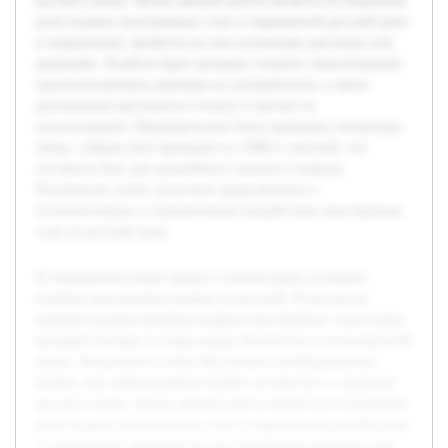
русского языка. Целью данной работы является исследование
роли модных иностранных слов в современной русской речи
и определение, являются ли они полезными для языка или
вредными. В работе будет раскрыто понятие заимствований,
проанализированы примеры их употребления, а также
рассмотрены аргументы в пользу и против их
использования. Предварительно была проведена литература
обзор, собрана база примеров из СМИ и соцсетей, что
составило базу для дальнейшего анализа и вывода.
Результатом станет целостное представление о
положительном и отрицательном воздействии иностранных
слов на русский язык.
В современном мире процесс глобализации усиливает
влияние иностранных языков на русский. В частности,
широкое распространение модных иностранных слов в речи
вызывает интерес и споры среди лингвистов и пользователей
языка. Актуальность темы обусловлена необходимостью
понять, как заимствования влияют на качество и структуру
русского языка. Целью данной работы является исследование
роли модных иностранных слов в современной русской речи
и определение, являются ли они полезными для языка или