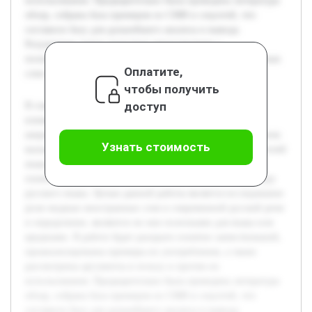
использования. Предварительно была проведена литература
обзор, собрана база примеров из СМИ и соцсетей, что
составило базу для дальнейшего анализа и вывода.
Результатом станет целостное представление о
положительном и отрицательном воздействии иностранных
Оплатите,
слов на русский язык.
чтобы получить
доступ
В современном мире процесс глобализации усиливает
влияние иностранных языков на русский. В частности,
широкое распространение модных иностранных слов в речи
Узнать стоимость
вызывает интерес и споры среди лингвистов и пользователей
языка. Актуальность темы обусловлена необходимостью
понять, как заимствования влияют на качество и структуру
русского языка. Целью данной работы является исследование
роли модных иностранных слов в современной русской речи
и определение, являются ли они полезными для языка или
вредными. В работе будет раскрыто понятие заимствований,
проанализированы примеры их употребления, а также
рассмотрены аргументы в пользу и против их
использования. Предварительно была проведена литература
обзор, собрана база примеров из СМИ и соцсетей, что
составило базу для дальнейшего анализа и вывода.