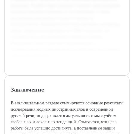
вредными. В работе будет раскрыто понятие заимствований,
проанализированы примеры их употребления, а также
рассмотрены аргументы в пользу и против их
использования. Предварительно была проведена литература
обзор, собрана база примеров из СМИ и соцсетей, что
составило базу для дальнейшего анализа и вывода.
Результатом станет целостное представление о
положительном и отрицательном воздействии иностранных
слов на русский язык.
Заключение
В заключительном разделе суммируются основные результаты
исследования модных иностранных слов в современной
русской речи, подчёркивается актуальность темы с учётом
глобальных и локальных тенденций. Отмечается, что цель
работы была успешно достигнута, а поставленные задачи