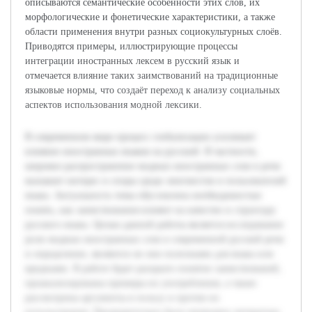
описываются семантические особенности этих слов, их
морфологические и фонетические характеристики, а также
области применения внутри разных социокультурных слоёв.
Приводятся примеры, иллюстрирующие процессы
интеграции иностранных лексем в русский язык и
отмечается влияние таких заимствований на традиционные
языковые нормы, что создаёт переход к анализу социальных
аспектов использования модной лексики.
В современном мире процесс глобализации усиливает
влияние иностранных языков на русский. В частности,
широкое распространение модных иностранных слов в речи
вызывает интерес и споры среди лингвистов и пользователей
языка. Актуальность темы обусловлена необходимостью
понять, как заимствования влияют на качество и структуру
русского языка. Целью данной работы является исследование
роли модных иностранных слов в современной русской речи
и определение, являются ли они полезными для языка или
вредными. В работе будет раскрыто понятие заимствований,
проанализированы примеры их употребления, а также
рассмотрены аргументы в пользу и против их