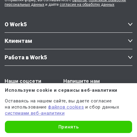
Отправляя форму, вы соглашаетесь с
офертой
,
политикой обработки
персональных данных
и даёте
согласие на обработку данных
О Work5
Клиентам
Работа в Work5
Наши соцсети
Напишите нам
Используем cookie и сервисы веб-аналитики
Оставаясь на нашем сайте, вы даете согласие
на использование
файлов cookies
и сбор данных
системами веб-аналитики
Есть вопросы или предложения?
Узнать стоимость
Напишите
Крестине Мерзляковой
Принять
— директору по качеству Work5