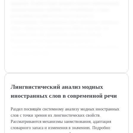
вредными. В работе будет раскрыто понятие заимствований,
проанализированы примеры их употребления, а также
рассмотрены аргументы в пользу и против их
использования. Предварительно была проведена литература
обзор, собрана база примеров из СМИ и соцсетей, что
составило базу для дальнейшего анализа и вывода.
Результатом станет целостное представление о
положительном и отрицательном воздействии иностранных
слов на русский язык.
Лингвистический анализ модных
иностранных слов в современной речи
Раздел посвящён системному анализу модных иностранных
слов с точки зрения их лингвистических свойств.
Рассматриваются механизмы заимствования, адаптация
словарного запаса и изменения в значениях. Подробно