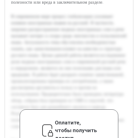
полезности или вреда в заключительном разделе.
В современном мире процесс глобализации усиливает
влияние иностранных языков на русский. В частности,
широкое распространение модных иностранных слов в речи
вызывает интерес и споры среди лингвистов и пользователей
языка. Актуальность темы обусловлена необходимостью
понять, как заимствования влияют на качество и структуру
русского языка. Целью данной работы является исследование
роли модных иностранных слов в современной русской речи
и определение, являются ли они полезными для языка или
вредными. В работе будет раскрыто понятие заимствований,
проанализированы примеры их употребления, а также
рассмотрены аргументы в пользу и против их
использования. Предварительно была проведена литература
обзор, собрана база примеров из СМИ и соцсетей, что
составило базу для дальнейшего анализа и вывода.
Результатом станет целостное представление о
положительном и отрицательном воздействии иностранных
Оплатите,
слов на русский язык.
чтобы получить
доступ