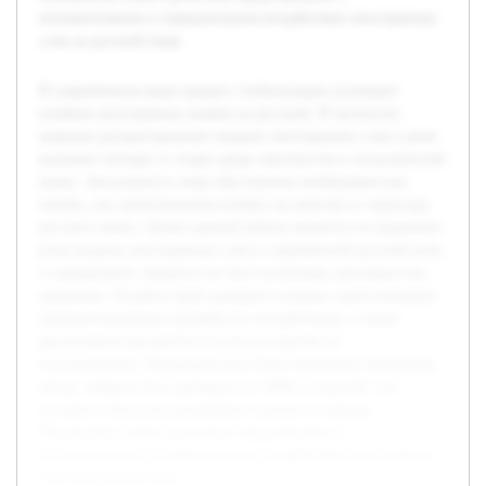
положительном и отрицательном воздействии иностранных
слов на русский язык.
В современном мире процесс глобализации усиливает
влияние иностранных языков на русский. В частности,
широкое распространение модных иностранных слов в речи
вызывает интерес и споры среди лингвистов и пользователей
языка. Актуальность темы обусловлена необходимостью
понять, как заимствования влияют на качество и структуру
русского языка. Целью данной работы является исследование
роли модных иностранных слов в современной русской речи
и определение, являются ли они полезными для языка или
вредными. В работе будет раскрыто понятие заимствований,
проанализированы примеры их употребления, а также
рассмотрены аргументы в пользу и против их
использования. Предварительно была проведена литература
обзор, собрана база примеров из СМИ и соцсетей, что
составило базу для дальнейшего анализа и вывода.
Результатом станет целостное представление о
положительном и отрицательном воздействии иностранных
слов на русский язык.