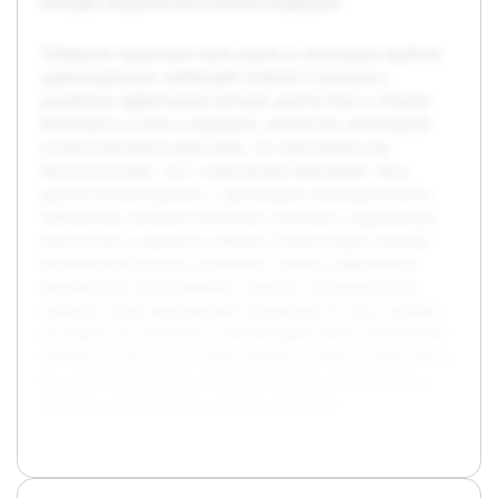
молодых специалистов в области медицины.
Туберкулёз продолжает быть одной из актуальных проблем
здравоохранения, требующей глубокого изучения и
разработки эффективных методов диагностики и лечения.
Несмотря на успехи в медицине, количество заболеваний
остаётся высоким в ряде стран, что обусловлено как
биологическими, так и социальными факторами. Цель
данной учебной работы — рассмотреть ключевые аспекты
заболевания, включая этиологию, патогенез, современную
диагностику и варианты лечения. В работе будет освещён
комплексный подход к проблеме с учётом современных
медицинских исследований и практик. Предварительно
проведён обзор медицинской литературы по теме, включая
последние исследования и рекомендации ВОЗ. Полученный
материал позволит систематизировать знания и представить
их в доступной форме, что будет полезно для студентов и
молодых специалистов в области медицины.