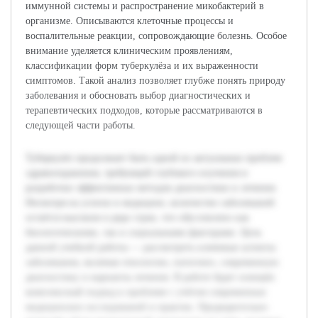
иммунной системы и распространение микобактерий в
организме. Описываются клеточные процессы и
воспалительные реакции, сопровождающие болезнь. Особое
внимание уделяется клиническим проявлениям,
классификации форм туберкулёза и их выраженности
симптомов. Такой анализ позволяет глубже понять природу
заболевания и обосновать выбор диагностических и
терапевтических подходов, которые рассматриваются в
следующей части работы.
Туберкулёз продолжает быть одной из актуальных проблем
здравоохранения, требующей глубокого изучения и
разработки эффективных методов диагностики и лечения.
Несмотря на успехи в медицине, количество заболеваний
остаётся высоким в ряде стран, что обусловлено как
биологическими, так и социальными факторами. Цель
данной учебной работы — рассмотреть ключевые аспекты
заболевания, включая этиологию, патогенез, современную
диагностику и варианты лечения. В работе будет освещён
комплексный подход к проблеме с учётом современных
медицинских исследований и практик. Предварительно