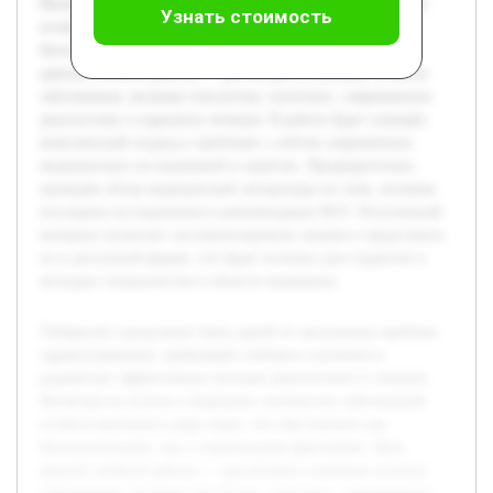
Несмотря на успехи в медицине, количество заболеваний
Узнать стоимость
остаётся высоким в ряде стран, что обусловлено как
биологическими, так и социальными факторами. Цель
данной учебной работы — рассмотреть ключевые аспекты
заболевания, включая этиологию, патогенез, современную
диагностику и варианты лечения. В работе будет освещён
комплексный подход к проблеме с учётом современных
медицинских исследований и практик. Предварительно
проведён обзор медицинской литературы по теме, включая
последние исследования и рекомендации ВОЗ. Полученный
материал позволит систематизировать знания и представить
их в доступной форме, что будет полезно для студентов и
молодых специалистов в области медицины.
Туберкулёз продолжает быть одной из актуальных проблем
здравоохранения, требующей глубокого изучения и
разработки эффективных методов диагностики и лечения.
Несмотря на успехи в медицине, количество заболеваний
остаётся высоким в ряде стран, что обусловлено как
биологическими, так и социальными факторами. Цель
данной учебной работы — рассмотреть ключевые аспекты