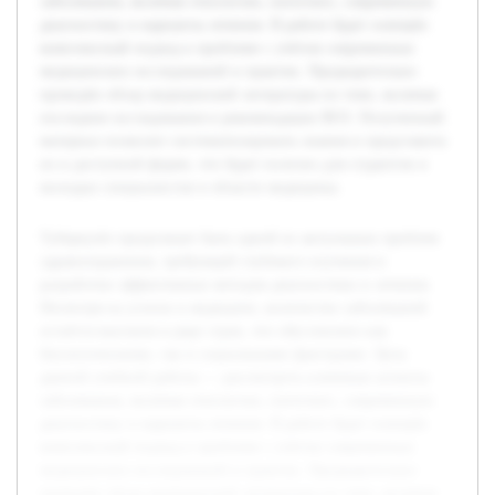
заболевания, включая этиологию, патогенез, современную
диагностику и варианты лечения. В работе будет освещён
комплексный подход к проблеме с учётом современных
медицинских исследований и практик. Предварительно
проведён обзор медицинской литературы по теме, включая
последние исследования и рекомендации ВОЗ. Полученный
материал позволит систематизировать знания и представить
их в доступной форме, что будет полезно для студентов и
молодых специалистов в области медицины.
Туберкулёз продолжает быть одной из актуальных проблем
здравоохранения, требующей глубокого изучения и
разработки эффективных методов диагностики и лечения.
Несмотря на успехи в медицине, количество заболеваний
остаётся высоким в ряде стран, что обусловлено как
биологическими, так и социальными факторами. Цель
данной учебной работы — рассмотреть ключевые аспекты
заболевания, включая этиологию, патогенез, современную
диагностику и варианты лечения. В работе будет освещён
комплексный подход к проблеме с учётом современных
медицинских исследований и практик. Предварительно
проведён обзор медицинской литературы по теме, включая