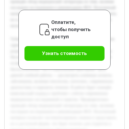
проведён обзор медицинской литературы по теме, включая
последние исследования и рекомендации ВОЗ. Полученный
материал позволит систематизировать знания и представить
их в доступной форме, что будет полезно для студентов и
Оплатите,
молодых специалистов в области медицины.
чтобы получить
доступ
Туберкулёз продолжает быть одной из актуальных проблем
здравоохранения, требующей глубокого изучения и
разработки эффективных методов диагностики и лечения.
Узнать стоимость
Несмотря на успехи в медицине, количество заболеваний
остаётся высоким в ряде стран, что обусловлено как
биологическими, так и социальными факторами. Цель
данной учебной работы — рассмотреть ключевые аспекты
заболевания, включая этиологию, патогенез, современную
диагностику и варианты лечения. В работе будет освещён
комплексный подход к проблеме с учётом современных
медицинских исследований и практик. Предварительно
проведён обзор медицинской литературы по теме, включая
последние исследования и рекомендации ВОЗ. Полученный
материал позволит систематизировать знания и представить
их в доступной форме, что будет полезно для студентов и