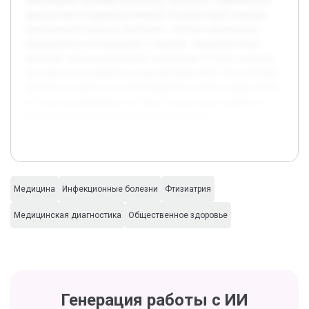
заболевания, включая этиологию, патогенез, современную
диагностику и варианты лечения. В работе будет освещён
комплексный подход к проблеме с учётом современных
медицинских исследований и практик. Предварительно
проведён обзор медицинской литературы по теме, включая
последние исследования и рекомендации ВОЗ. Полученный
материал позволит систематизировать знания и представить
их в доступной форме, что будет полезно для студентов и
молодых специалистов в области медицины.
Медицина
Инфекционные болезни
Фтизиатрия
Медицинская диагностика
Общественное здоровье
Генерация работы с ИИ