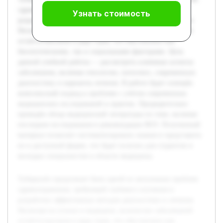
здравоохранения, требующей глубокого изучения и
Узнать стоимость
разработки эффективных методов диагностики и лечения.
Несмотря на успехи в медицине, количество заболеваний
остаётся высоким в ряде стран, что обусловлено как
биологическими, так и социальными факторами. Цель
данной учебной работы — рассмотреть ключевые аспекты
заболевания, включая этиологию, патогенез, современную
диагностику и варианты лечения. В работе будет освещён
комплексный подход к проблеме с учётом современных
медицинских исследований и практик. Предварительно
проведён обзор медицинской литературы по теме, включая
последние исследования и рекомендации ВОЗ. Полученный
материал позволит систематизировать знания и представить
их в доступной форме, что будет полезно для студентов и
молодых специалистов в области медицины.
Туберкулёз продолжает быть одной из актуальных проблем
здравоохранения, требующей глубокого изучения и
разработки эффективных методов диагностики и лечения.
Несмотря на успехи в медицине, количество заболеваний
остаётся высоким в ряде стран, что обусловлено как