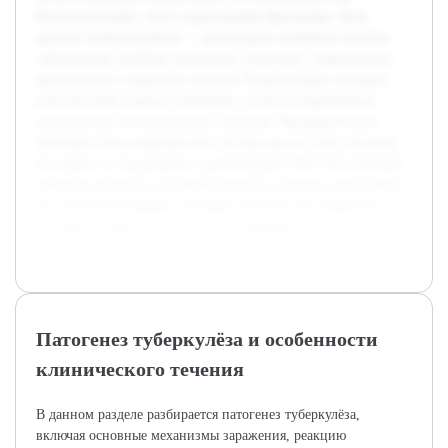
биологическими, так и социальными факторами. Цель
данной учебной работы — рассмотреть ключевые аспекты
заболевания, включая этиологию, патогенез, современную
диагностику и варианты лечения. В работе будет освещён
комплексный подход к проблеме с учётом современных
медицинских исследований и практик. Предварительно
проведён обзор медицинской литературы по теме, включая
последние исследования и рекомендации ВОЗ. Полученный
материал позволит систематизировать знания и представить
их в доступной форме, что будет полезно для студентов и
молодых специалистов в области медицины.
Патогенез туберкулёза и особенности
клинического течения
В данном разделе разбирается патогенез туберкулёза,
включая основные механизмы заражения, реакцию