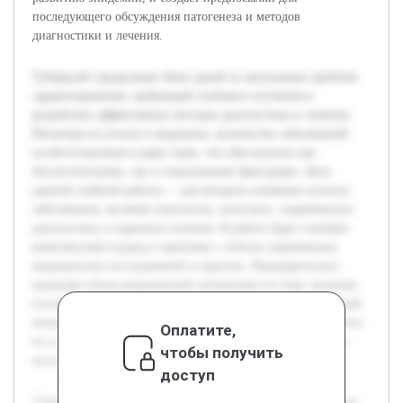
последующего обсуждения патогенеза и методов
диагностики и лечения.
Туберкулёз продолжает быть одной из актуальных проблем
здравоохранения, требующей глубокого изучения и
разработки эффективных методов диагностики и лечения.
Несмотря на успехи в медицине, количество заболеваний
остаётся высоким в ряде стран, что обусловлено как
биологическими, так и социальными факторами. Цель
данной учебной работы — рассмотреть ключевые аспекты
заболевания, включая этиологию, патогенез, современную
диагностику и варианты лечения. В работе будет освещён
комплексный подход к проблеме с учётом современных
медицинских исследований и практик. Предварительно
проведён обзор медицинской литературы по теме, включая
последние исследования и рекомендации ВОЗ. Полученный
материал позволит систематизировать знания и представить
Оплатите,
их в доступной форме, что будет полезно для студентов и
чтобы получить
молодых специалистов в области медицины.
доступ
Туберкулёз продолжает быть одной из актуальных проблем