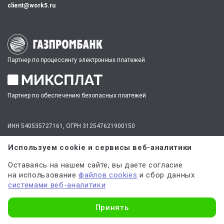
client@work5.ru
Партнер по процессингу электронных платежей
Партнер по обеспечению безопасных платежей
ИНН 540535727161,
ОГРН 312547621900150
Используем cookie и сервисы веб-аналитики
Материалы, полученные в результате оказания услуг, могут
использоваться только в качестве дополнительного инструмента для
Оставаясь на нашем сайте, вы даете согласие
решения имеющихся у вас задач, сбора информации и источников,
на использование
файлов cookies
и сбор данных
но не являются готовым решением.
системами веб-аналитики
* №1 на рынке консультационных услуг для студентов по количеству
стационарных офисов-филиалов в 14 городах России (от Иркутска до
Узнать стоимость
Москвы,
полный перечень филиалов
). Зона обслуживания онлайн —
Принять
вся Россия.
Мы
используем файлы cookie
и
сервисы веб-аналитики