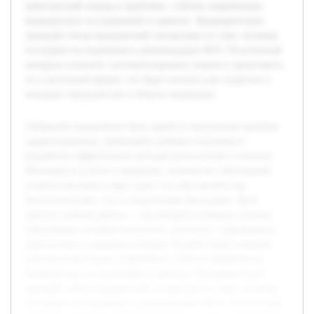
комплексный подход к проблеме с учётом современных
медицинских исследований и практик. Предварительно
проведён обзор медицинской литературы по теме, включая
последние исследования и рекомендации ВОЗ. Полученный
материал позволит систематизировать знания и представить
их в доступной форме, что будет полезно для студентов и
молодых специалистов в области медицины.
Туберкулёз продолжает быть одной из актуальных проблем
здравоохранения, требующей глубокого изучения и
разработки эффективных методов диагностики и лечения.
Несмотря на успехи в медицине, количество заболеваний
остаётся высоким в ряде стран, что обусловлено как
биологическими, так и социальными факторами. Цель
данной учебной работы — рассмотреть ключевые аспекты
заболевания, включая этиологию, патогенез, современную
диагностику и варианты лечения. В работе будет освещён
комплексный подход к проблеме с учётом современных
медицинских исследований и практик. Предварительно
проведён обзор медицинской литературы по теме, включая
последние исследования и рекомендации ВОЗ. Полученный