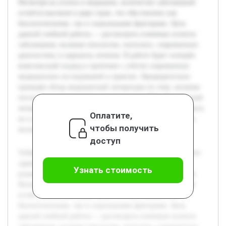
Несмотря на успехи в медицине, количество заболеваний
остаётся высоким в ряде стран, что обусловлено как
биологическими, так и социальными факторами. Цель
данной учебной работы — рассмотреть ключевые аспекты
заболевания, включая этиологию, патогенез, современную
диагностику и варианты лечения. В работе будет освещён
комплексный подход к проблеме с учётом современных
медицинских исследований и практик. Предварительно
проведён обзор медицинской литературы по теме, включая
последние исследования и рекомендации ВОЗ. Полученный
материал позволит систематизировать знания и представить
Оплатите,
их в доступной форме, что будет полезно для студентов и
чтобы получить
молодых специалистов в области медицины.
доступ
Туберкулёз продолжает быть одной из актуальных проблем
здравоохранения, требующей глубокого изучения и
Узнать стоимость
разработки эффективных методов диагностики и лечения.
Несмотря на успехи в медицине, количество заболеваний
остаётся высоким в ряде стран, что обусловлено как
биологическими, так и социальными факторами. Цель
данной учебной работы — рассмотреть ключевые аспекты