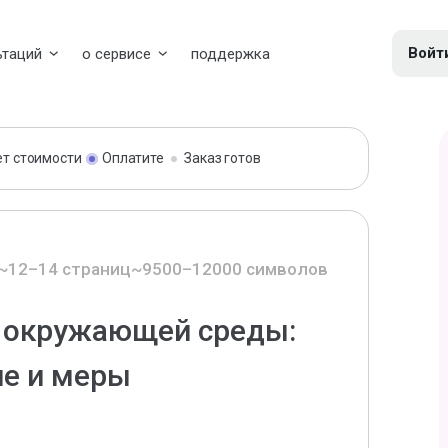
Войт
ьтаций
о сервисе
поддержка
ет стоимости
Оплатите
Заказ готов
~12–14 страниц
~9500–12000 символов
 окружающей среды:
ие и меры