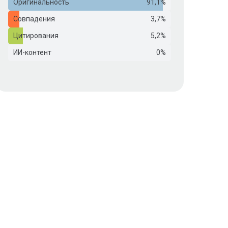
Оригинальность
91,1%
Совпадения
3,7%
Цитирования
5,2%
ИИ-контент
0%