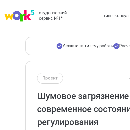
студенческий
типы консул
сервис №1
*
Укажите тип и тему работы
Расч
Проект
Шумовое загрязнение
современное состоян
регулирования