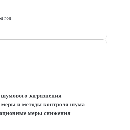
од год
 шумового загрязнения
е меры и методы контроля шума
изационные меры снижения