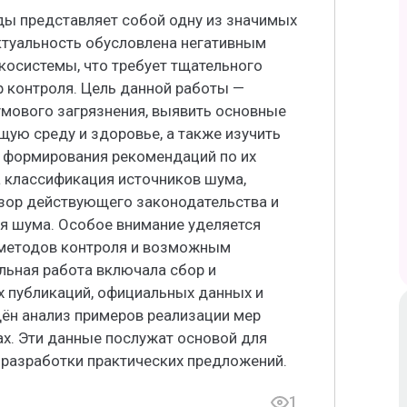
ы представляет собой одну из значимых
ктуальность обусловлена негативным
косистемы, что требует тщательного
р контроля. Цель данной работы —
мового загрязнения, выявить основные
щую среду и здоровье, а также изучить
 формирования рекомендаций по их
а классификация источников шума,
бзор действующего законодательства и
ня шума. Особое внимание уделяется
методов контроля и возможным
льная работа включала сбор и
 публикаций, официальных данных и
ён анализ примеров реализации мер
х. Эти данные послужат основой для
 разработки практических предложений.
1