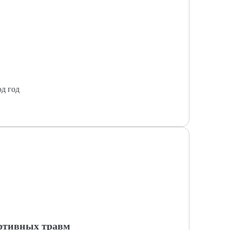
од год
ртивных травм