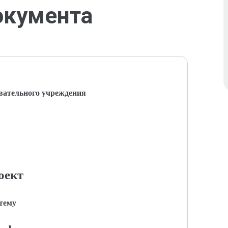
окумента
вательного учреждения
оект
 тему