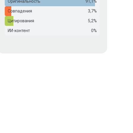
Оригинальность
91,1%
Совпадения
3,7%
Цитирования
5,2%
ИИ-контент
0%