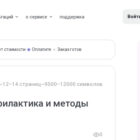
Войт
ьтаций
о сервисе
поддержка
ет стоимости
Оплатите
Заказ готов
~12–14 страниц
~9500–12000 символов
филактика и методы
0