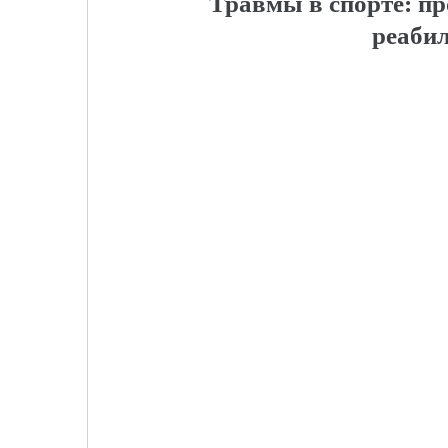
Травмы в спорте: п
реаби