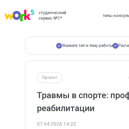
студенческий
типы консул
сервис №1
*
Укажите тип и тему работы
Расч
Проект
Травмы в спорте: про
реабилитации
07.04.2026 14:22