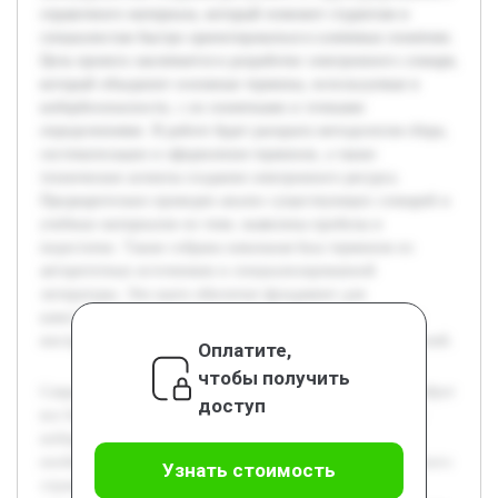
справочного материала, который поможет студентам и
специалистам быстро ориентироваться в ключевых понятиях.
Цель проекта заключается в разработке электронного словаря,
который объединит основные термины, используемые в
кибербезопасности, с их понятными и точными
определениями. В работе будет раскрыта методология сбора,
систематизации и оформления терминов, а также
технические аспекты создания электронного ресурса.
Предварительно проведен анализ существующих словарей и
учебных материалов по теме, выявлены пробелы и
недостатки. Также собрана начальная база терминов из
авторитетных источников и специализированной
литературы. Эти шаги обеспечат фундамент для
качественного исполнения проекта и создания удобного
инструмента, соответствующего требованиям пользователей.
Оплатите,
чтобы получить
Современное развитие информационных технологий требует
доступ
все более глубокого понимания терминологии в области
кибербезопасности. Актуальность темы обусловлена
необходимостью создания доступного и структурированного
Узнать стоимость
справочного материала, который поможет студентам и