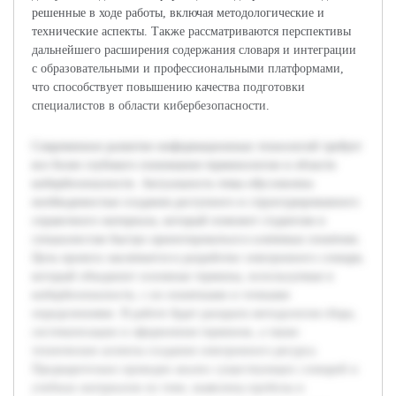
решенные в ходе работы, включая методологические и
технические аспекты. Также рассматриваются перспективы
дальнейшего расширения содержания словаря и интеграции
с образовательными и профессиональными платформами,
что способствует повышению качества подготовки
специалистов в области кибербезопасности.
Современное развитие информационных технологий требует
все более глубокого понимания терминологии в области
кибербезопасности. Актуальность темы обусловлена
необходимостью создания доступного и структурированного
справочного материала, который поможет студентам и
специалистам быстро ориентироваться в ключевых понятиях.
Цель проекта заключается в разработке электронного словаря,
который объединит основные термины, используемые в
кибербезопасности, с их понятными и точными
определениями. В работе будет раскрыта методология сбора,
систематизации и оформления терминов, а также
технические аспекты создания электронного ресурса.
Предварительно проведен анализ существующих словарей и
учебных материалов по теме, выявлены пробелы и