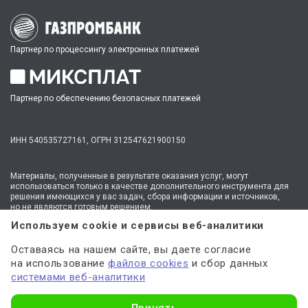
Партнер по процессингу электронных платежей
Партнер по обеспечению безопасных платежей
ИНН 540535727161,
ОГРН 312547621900150
Материалы, полученные в результате оказания услуг, могут
использоваться только в качестве дополнительного инструмента для
решения имеющихся у вас задач, сбора информации и источников,
но не являются готовым решением.
* №1 на рынке консультационных услуг для студентов по количеству
Используем cookie и сервисы веб-аналитики
стационарных офисов-филиалов в 14 городах России (от Иркутска до
Москвы,
полный перечень филиалов
). Зона обслуживания онлайн —
Оставаясь на нашем сайте, вы даете согласие
вся Россия.
на использование
файлов cookies
и сбор данных
Мы
используем файлы cookie
и
сервисы веб-аналитики
системами веб-аналитики
для персонализации сервисов и повышения удобства пользования
сайтом. Если вы не согласны на их использование, поменяйте
настройки браузера.
Узнать стоимость