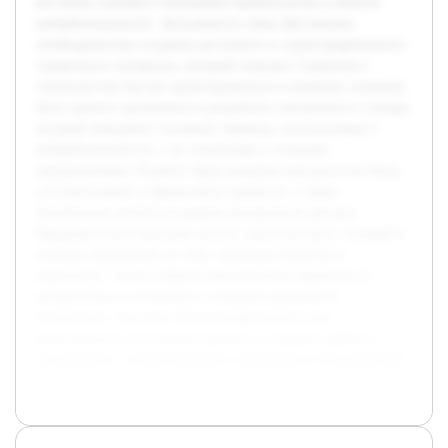
все более глубокого понимания терминологии в области
кибербезопасности. Актуальность темы обусловлена
необходимостью создания доступного и структурированного
справочного материала, который поможет студентам и
специалистам быстро ориентироваться в ключевых понятиях.
Цель проекта заключается в разработке электронного словаря,
который объединит основные термины, используемые в
кибербезопасности, с их понятными и точными
определениями. В работе будет раскрыта методология сбора,
систематизации и оформления терминов, а также
технические аспекты создания электронного ресурса.
Предварительно проведен анализ существующих словарей и
учебных материалов по теме, выявлены пробелы и
недостатки. Также собрана начальная база терминов из
авторитетных источников и специализированной
литературы. Эти шаги обеспечат фундамент для
качественного исполнения проекта и создания удобного
инструмента, соответствующего требованиям пользователей.