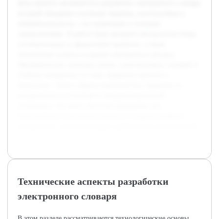
Цель проекта заключается в разработке электронного словаря,
который объединит основные термины, используемые в
кибербезопасности, с их понятными и точными
определениями. В работе будет раскрыта методология сбора,
систематизации и оформления терминов, а также
технические аспекты создания электронного ресурса.
Предварительно проведен анализ существующих словарей и
учебных материалов по теме, выявлены пробелы и
недостатки. Также собрана начальная база терминов из
авторитетных источников и специализированной
литературы. Эти шаги обеспечат фундамент для
качественного исполнения проекта и создания удобного
инструмента, соответствующего требованиям пользователей.
Технические аспекты разработки
электронного словаря
В этом разделе рассматриваются технологические основы