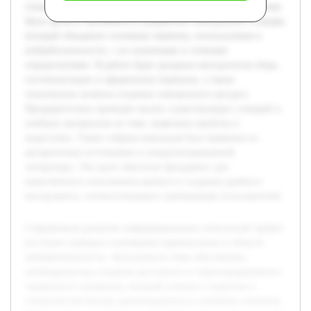
специалистам быстро ориентироваться в ключевых понятиях.
Цель проекта заключается в разработке электронного словаря,
который объединит основные термины, используемые в
кибербезопасности, с их понятными и точными
определениями. В работе будет раскрыта методология сбора,
систематизации и оформления терминов, а также
технические аспекты создания электронного ресурса.
Предварительно проведен анализ существующих словарей и
учебных материалов по теме, выявлены пробелы и
недостатки. Также собрана начальная база терминов из
авторитетных источников и специализированной
литературы. Эти шаги обеспечат фундамент для
качественного исполнения проекта и создания удобного
инструмента, соответствующего требованиям пользователей.
Современное развитие информационных технологий требует
все более глубокого понимания терминологии в области
кибербезопасности. Актуальность темы обусловлена
необходимостью создания доступного и структурированного
справочного материала, который поможет студентам и
специалистам быстро ориентироваться в ключевых понятиях.