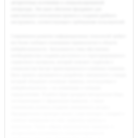
авторитетных источников и специализированной
литературы. Эти шаги обеспечат фундамент для
качественного исполнения проекта и создания удобного
инструмента, соответствующего требованиям пользователей.
Современное развитие информационных технологий требует
все более глубокого понимания терминологии в области
кибербезопасности. Актуальность темы обусловлена
необходимостью создания доступного и структурированного
справочного материала, который поможет студентам и
специалистам быстро ориентироваться в ключевых понятиях.
Цель проекта заключается в разработке электронного словаря,
который объединит основные термины, используемые в
кибербезопасности, с их понятными и точными
определениями. В работе будет раскрыта методология сбора,
систематизации и оформления терминов, а также
технические аспекты создания электронного ресурса.
Предварительно проведен анализ существующих словарей и
учебных материалов по теме, выявлены пробелы и
недостатки. Также собрана начальная база терминов из
авторитетных источников и специализированной