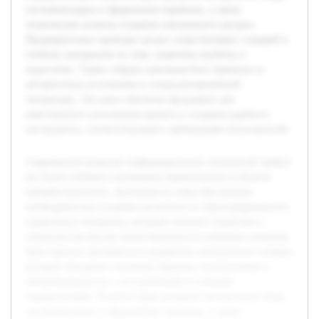
систематизации и оформления терминов, а также
технические аспекты создания электронного ресурса.
Предварительно проведен анализ существующих словарей и
учебных материалов по теме, выявлены пробелы и
недостатки. Также собрана начальная база терминов из
авторитетных источников и специализированной
литературы. Эти шаги обеспечат фундамент для
качественного исполнения проекта и создания удобного
инструмента, соответствующего требованиям пользователей.
Современное развитие информационных технологий требует
все более глубокого понимания терминологии в области
кибербезопасности. Актуальность темы обусловлена
необходимостью создания доступного и структурированного
справочного материала, который поможет студентам и
специалистам быстро ориентироваться в ключевых понятиях.
Цель проекта заключается в разработке электронного словаря,
который объединит основные термины, используемые в
кибербезопасности, с их понятными и точными
определениями. В работе будет раскрыта методология сбора,
систематизации и оформления терминов, а также