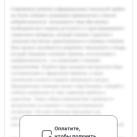
Современное развитие информационных технологий требует
все более глубокого понимания терминологии в области
кибербезопасности. Актуальность темы обусловлена
необходимостью создания доступного и структурированного
справочного материала, который поможет студентам и
специалистам быстро ориентироваться в ключевых понятиях.
Цель проекта заключается в разработке электронного словаря,
который объединит основные термины, используемые в
кибербезопасности, с их понятными и точными
определениями. В работе будет раскрыта методология сбора,
систематизации и оформления терминов, а также
технические аспекты создания электронного ресурса.
Предварительно проведен анализ существующих словарей и
учебных материалов по теме, выявлены пробелы и
недостатки. Также собрана начальная база терминов из
авторитетных источников и специализированной
литературы. Эти шаги обеспечат фундамент для
качественного исполнения проекта и создания удобного
инструмента, соответствующего требованиям пользователей.
Оплатите,
чтобы получить