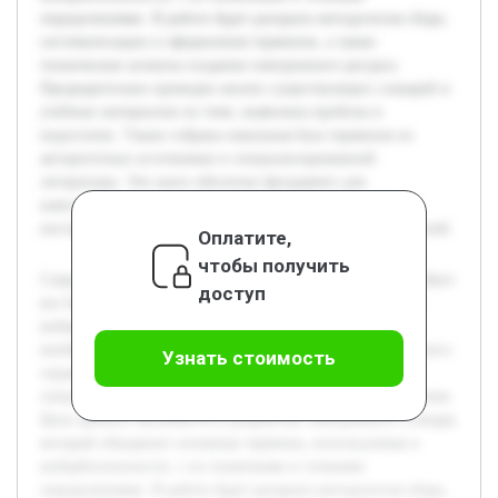
определениями. В работе будет раскрыта методология сбора,
систематизации и оформления терминов, а также
технические аспекты создания электронного ресурса.
Предварительно проведен анализ существующих словарей и
учебных материалов по теме, выявлены пробелы и
недостатки. Также собрана начальная база терминов из
авторитетных источников и специализированной
литературы. Эти шаги обеспечат фундамент для
качественного исполнения проекта и создания удобного
инструмента, соответствующего требованиям пользователей.
Оплатите,
чтобы получить
Современное развитие информационных технологий требует
доступ
все более глубокого понимания терминологии в области
кибербезопасности. Актуальность темы обусловлена
необходимостью создания доступного и структурированного
Узнать стоимость
справочного материала, который поможет студентам и
специалистам быстро ориентироваться в ключевых понятиях.
Цель проекта заключается в разработке электронного словаря,
который объединит основные термины, используемые в
кибербезопасности, с их понятными и точными
определениями. В работе будет раскрыта методология сбора,