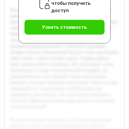
чтобы получить
доступ
В условиях мировой экономики и постоянных колебаний
валютных курсов возникает необходимость в удобных
инструментах для их оперативного пересчёта. Данная работа
Узнать стоимость
посвящена созданию программного обеспечения на языке
Python, способного конвертировать валюты с
использованием актуальных данных. Цель проекта —
разработать функциональную и доступную программу,
которая позволит пользователям быстро и точно производить
обмен валют с учётом текущих курсов. В рамках работы
будет изучена работа с внешними API, реализована логика
конвертации и создан пользовательский интерфейс. На
предварительном этапе проведён обзор существующих
решений и методов получения курсов валют. Также изучены
основы работы с языком Python и библиотеками для
обращения к веб-сервисам. Эта подготовительная работа
обеспечит эффективную реализацию проекта и достижение
поставленных целей.
В условиях мировой экономики и постоянных колебаний
валютных курсов возникает необходимость в удобных