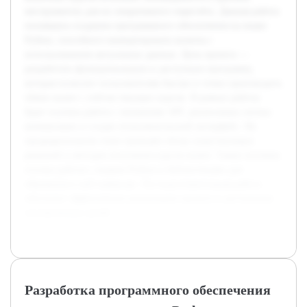
инструментах для их оперативного пересчёта. Данная работа
посвящена созданию программного обеспечения на языке
Python, способного конвертировать валюты с
использованием актуальных данных. Цель проекта —
разработать функциональную и доступную программу,
которая позволит пользователям быстро и точно производить
обмен валют с учётом текущих курсов. В рамках работы
будет изучена работа с внешними API, реализована логика
конвертации и создан пользовательский интерфейс. На
предварительном этапе проведён обзор существующих
решений и методов получения курсов валют. Также изучены
основы работы с языком Python и библиотеками для
обращения к веб-сервисам. Эта подготовительная работа
обеспечит эффективную реализацию проекта и достижение
поставленных целей.
Разработка программного обеспечения