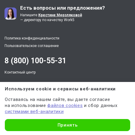
Есть вопросы или предложения?
Напишите
Крестине Мерзляковой
— директору по качеству Work5
Политика конфиденциальности
Пользовательское соглашение
8 (800) 100-55-31
Контактный центр
+7 (499) 704-30-13
Используем cookie и сервисы веб-аналитики
г. Москва
Оставаясь на нашем сайте, вы даете согласие
на использование
файлов cookies
и сбор данных
ул. Арбат, д. 35, офис 468, этаж 4
системами веб-аналитики
По будням: пн.-пт. c 9:00 до 21:00,
Выходные: суббота, воскресенье
Узнать стоимость
client@work5.ru
Принять