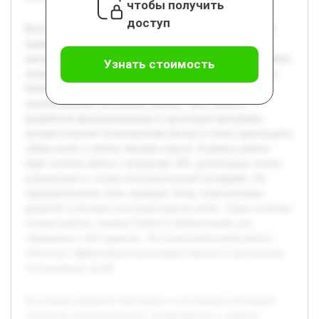
чтобы получить
доступ
В условиях мировой экономики и постоянных колебаний
валютных курсов возникает необходимость в удобных
инструментах для их оперативного пересчёта. Данная работа
Узнать стоимость
посвящена созданию программного обеспечения на языке
Python, способного конвертировать валюты с
использованием актуальных данных. Цель проекта —
разработать функциональную и доступную программу,
которая позволит пользователям быстро и точно производить
обмен валют с учётом текущих курсов. В рамках работы
будет изучена работа с внешними API, реализована логика
конвертации и создан пользовательский интерфейс. На
предварительном этапе проведён обзор существующих
решений и методов получения курсов валют. Также изучены
основы работы с языком Python и библиотеками для
обращения к веб-сервисам. Эта подготовительная работа
обеспечит эффективную реализацию проекта и достижение
поставленных целей.
В условиях мировой экономики и постоянных колебаний
валютных курсов возникает необходимость в удобных