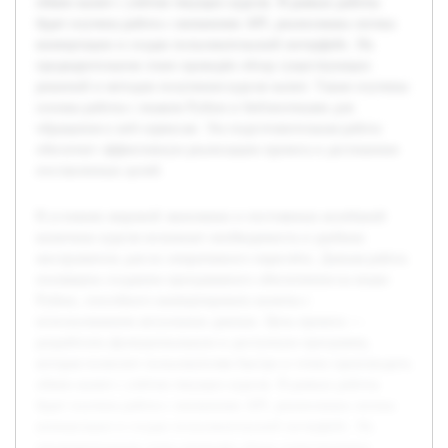
обмен валют с учётом текущих курсов. В рамках работы
будет изучена работа с внешними API, реализована логика
конвертации и создан пользовательский интерфейс. На
предварительном этапе проведён обзор существующих
решений и методов получения курсов валют. Также изучены
основы работы с языком Python и библиотеками для
обращения к веб-сервисам. Эта подготовительная работа
обеспечит эффективную реализацию проекта и достижение
поставленных целей.
В условиях мировой экономики и постоянных колебаний
валютных курсов возникает необходимость в удобных
инструментах для их оперативного пересчёта. Данная работа
посвящена созданию программного обеспечения на языке
Python, способного конвертировать валюты с
использованием актуальных данных. Цель проекта —
разработать функциональную и доступную программу,
которая позволит пользователям быстро и точно производить
обмен валют с учётом текущих курсов. В рамках работы
будет изучена работа с внешними API, реализована логика
конвертации и создан пользовательский интерфейс. На
предварительном этапе проведён обзор существующих