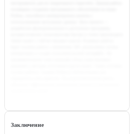
инструментах для их оперативного пересчёта. Данная работа
посвящена созданию программного обеспечения на языке
Python, способного конвертировать валюты с
использованием актуальных данных. Цель проекта —
разработать функциональную и доступную программу,
которая позволит пользователям быстро и точно производить
обмен валют с учётом текущих курсов. В рамках работы
будет изучена работа с внешними API, реализована логика
конвертации и создан пользовательский интерфейс. На
предварительном этапе проведён обзор существующих
решений и методов получения курсов валют. Также изучены
основы работы с языком Python и библиотеками для
обращения к веб-сервисам. Эта подготовительная работа
обеспечит эффективную реализацию проекта и достижение
поставленных целей.
Заключение