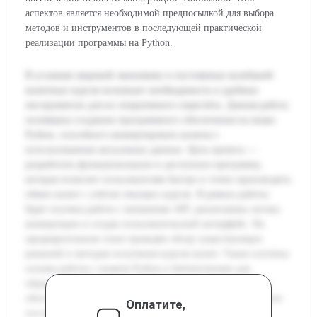
аспектов является необходимой предпосылкой для выбора
методов и инструментов в последующей практической
реализации программы на Python.
В условиях мировой экономики и постоянных колебаний
валютных курсов возникает необходимость в удобных
инструментах для их оперативного пересчёта. Данная работа
посвящена созданию программного обеспечения на языке
Python, способного конвертировать валюты с
использованием актуальных данных. Цель проекта —
разработать функциональную и доступную программу,
которая позволит пользователям быстро и точно производить
обмен валют с учётом текущих курсов. В рамках работы
будет изучена работа с внешними API, реализована логика
конвертации и создан пользовательский интерфейс. На
предварительном этапе проведён обзор существующих
решений и методов получения курсов валют. Также изучены
основы работы с языком Python и библиотеками для
обращения к веб-сервисам. Эта подготовительная работа
обеспечит эффективную реализацию проекта и достижение
Оплатите,
поставленных целей.