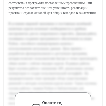
соответствия программы поставленным требованиям. Эти
результаты позволяют оценить успешность реализации
проекта и служат основой для общих выводов в заключении.
В условиях мировой экономики и постоянных колебаний
валютных курсов возникает необходимость в удобных
инструментах для их оперативного пересчёта. Данная работа
посвящена созданию программного обеспечения на языке
Python, способного конвертировать валюты с
использованием актуальных данных. Цель проекта —
разработать функциональную и доступную программу,
которая позволит пользователям быстро и точно производить
обмен валют с учётом текущих курсов. В рамках работы
будет изучена работа с внешними API, реализована логика
конвертации и создан пользовательский интерфейс. На
предварительном этапе проведён обзор существующих
решений и методов получения курсов валют. Также изучены
основы работы с языком Python и библиотеками для
обращения к веб-сервисам. Эта подготовительная работа
обеспечит эффективную реализацию проекта и достижение
Оплатите,
поставленных целей.