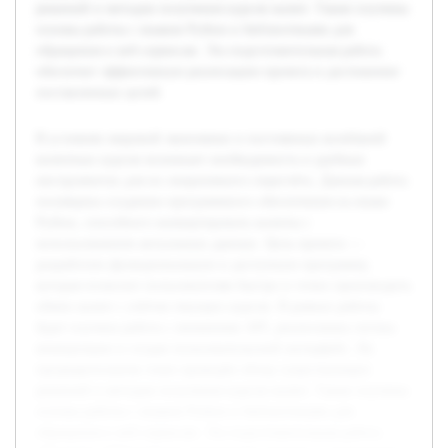
решений и методов получения курсов валют. Также изучены
основы работы с языком Python и библиотеками для
обращения к веб-сервисам. Эта подготовительная работа
обеспечит эффективную реализацию проекта и достижение
поставленных целей.
В условиях мировой экономики и постоянных колебаний
валютных курсов возникает необходимость в удобных
инструментах для их оперативного пересчёта. Данная работа
посвящена созданию программного обеспечения на языке
Python, способного конвертировать валюты с
использованием актуальных данных. Цель проекта —
разработать функциональную и доступную программу,
которая позволит пользователям быстро и точно производить
обмен валют с учётом текущих курсов. В рамках работы
будет изучена работа с внешними API, реализована логика
конвертации и создан пользовательский интерфейс. На
предварительном этапе проведён обзор существующих
решений и методов получения курсов валют. Также изучены
основы работы с языком Python и библиотеками для
обращения к веб-сервисам. Эта подготовительная работа