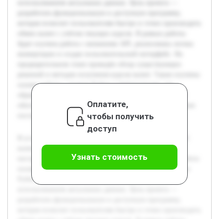
использованием актуальных данных. Цель проекта —
разработать функциональную и доступную программу,
которая позволит пользователям быстро и точно производить
обмен валют с учётом текущих курсов. В рамках работы
будет изучена работа с внешними API, реализована логика
конвертации и создан пользовательский интерфейс. На
предварительном этапе проведён обзор существующих
решений и методов получения курсов валют. Также изучены
основы работы с языком Python и библиотеками для
обращения к веб-сервисам. Эта подготовительная работа
Оплатите,
обеспечит эффективную реализацию проекта и достижение
чтобы получить
поставленных целей.
доступ
В условиях мировой экономики и постоянных колебаний
валютных курсов возникает необходимость в удобных
Узнать стоимость
инструментах для их оперативного пересчёта. Данная работа
посвящена созданию программного обеспечения на языке
Python, способного конвертировать валюты с
использованием актуальных данных. Цель проекта —
разработать функциональную и доступную программу,
которая позволит пользователям быстро и точно производить