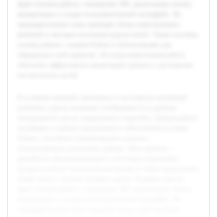
будет изучена работа с внешними API, реализована логика
конвертации и создан пользовательский интерфейс. На
предварительном этапе проведён обзор существующих
решений и методов получения курсов валют. Также изучены
основы работы с языком Python и библиотеками для
обращения к веб-сервисам. Эта подготовительная работа
обеспечит эффективную реализацию проекта и достижение
поставленных целей.
В условиях мировой экономики и постоянных колебаний
валютных курсов возникает необходимость в удобных
инструментах для их оперативного пересчёта. Данная работа
посвящена созданию программного обеспечения на языке
Python, способного конвертировать валюты с
использованием актуальных данных. Цель проекта —
разработать функциональную и доступную программу,
которая позволит пользователям быстро и точно производить
обмен валют с учётом текущих курсов. В рамках работы
будет изучена работа с внешними API, реализована логика
конвертации и создан пользовательский интерфейс. На
предварительном этапе проведён обзор существующих