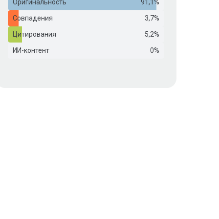
Оригинальность
91,1%
Совпадения
3,7%
Цитирования
5,2%
ИИ-контент
0%