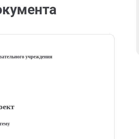
окумента
вательного учреждения
оект
 тему