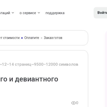
Войт
ьтаций
о сервисе
поддержка
ет стоимости
Оплатите
Заказ готов
~12–14 страниц
~9500–12000 символов
го и девиантного
0