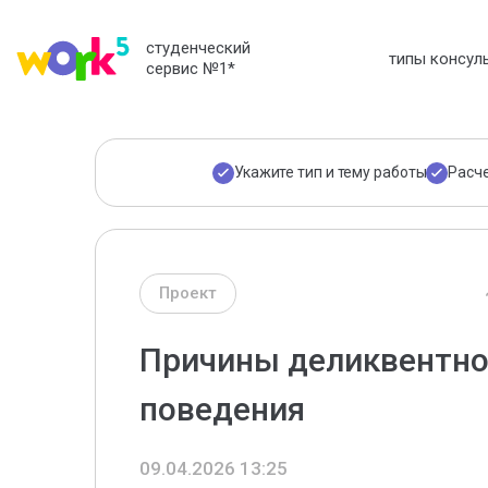
студенческий
типы консул
сервис №1
*
Укажите тип и тему работы
Расч
Проект
Причины деликвентно
поведения
09.04.2026 13:25